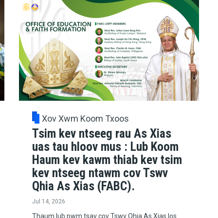
Xov Xwm Koom Txoos
Tsim kev ntseeg rau As Xias
uas tau hloov mus : Lub Koom
Haum kev kawm thiab kev tsim
kev ntseeg ntawm cov Tswv
Qhia As Xias (FABC).
Jul 14, 2026
Thaum lub pwm tsav cov Tswv Qhia As Xias los