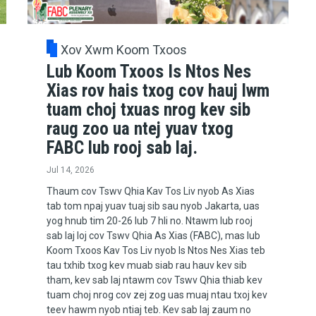
Xov Xwm Koom Txoos
Lub Koom Txoos Is Ntos Nes
Xias rov hais txog cov hauj lwm
tuam choj txuas nrog kev sib
raug zoo ua ntej yuav txog
FABC lub rooj sab laj.
Jul 14, 2026
Thaum cov Tswv Qhia Kav Tos Liv nyob As Xias
tab tom npaj yuav tuaj sib sau nyob Jakarta, uas
yog hnub tim 20-26 lub 7 hli no. Ntawm lub rooj
sab laj loj cov Tswv Qhia As Xias (FABC), mas lub
Koom Txoos Kav Tos Liv nyob Is Ntos Nes Xias teb
tau txhib txog kev muab siab rau hauv kev sib
tham, kev sab laj ntawm cov Tswv Qhia thiab kev
tuam choj nrog cov zej zog uas muaj ntau txoj kev
teev hawm nyob ntiaj teb. Kev sab laj zaum no