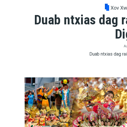
Xov X
Duab ntxias dag r
Di
Au
Duab ntxias dag rai