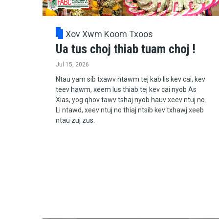
Xov Xwm Koom Txoos
Ua tus choj thiab tuam choj !
Jul 15, 2026
Ntau yam sib txawv ntawm tej kab lis kev cai, kev
teev hawm, xeem lus thiab tej kev cai nyob As
Xias, yog qhov tawv tshaj nyob hauv xeev ntuj no.
Li ntawd, xeev ntuj no thiaj ntsib kev txhawj xeeb
ntau zuj zus.