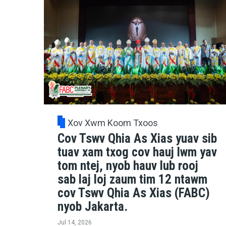
Xov Xwm Koom Txoos
Cov Tswv Qhia As Xias yuav sib
tuav xam txog cov hauj lwm yav
tom ntej, nyob hauv lub rooj
sab laj loj zaum tim 12 ntawm
cov Tswv Qhia As Xias (FABC)
nyob Jakarta.
Jul 14, 2026