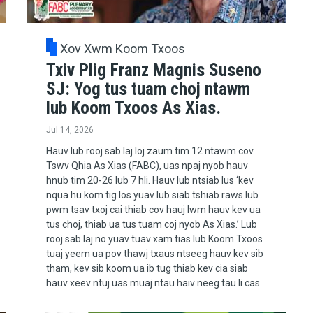
Xov Xwm Koom Txoos
Txiv Plig Franz Magnis Suseno
SJ: Yog tus tuam choj ntawm
lub Koom Txoos As Xias.
Jul 14, 2026
Hauv lub rooj sab laj loj zaum tim 12 ntawm cov
Tswv Qhia As Xias (FABC), uas npaj nyob hauv
hnub tim 20-26 lub 7 hli. Hauv lub ntsiab lus ‘kev
nqua hu kom tig los yuav lub siab tshiab raws lub
pwm tsav txoj cai thiab cov hauj lwm hauv kev ua
tus choj, thiab ua tus tuam coj nyob As Xias.’ Lub
rooj sab laj no yuav tuav xam tias lub Koom Txoos
tuaj yeem ua pov thawj txaus ntseeg hauv kev sib
tham, kev sib koom ua ib tug thiab kev cia siab
hauv xeev ntuj uas muaj ntau haiv neeg tau li cas.