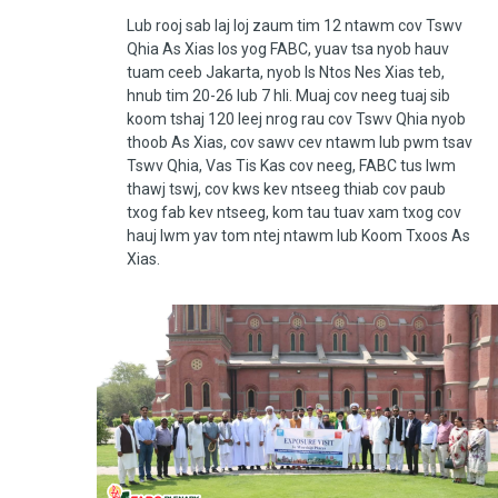
Lub rooj sab laj loj zaum tim 12 ntawm cov Tswv
Qhia As Xias los yog FABC, yuav tsa nyob hauv
tuam ceeb Jakarta, nyob Is Ntos Nes Xias teb,
hnub tim 20-26 lub 7 hli. Muaj cov neeg tuaj sib
koom tshaj 120 leej nrog rau cov Tswv Qhia nyob
thoob As Xias, cov sawv cev ntawm lub pwm tsav
Tswv Qhia, Vas Tis Kas cov neeg, FABC tus lwm
thawj tswj, cov kws kev ntseeg thiab cov paub
txog fab kev ntseeg, kom tau tuav xam txog cov
hauj lwm yav tom ntej ntawm lub Koom Txoos As
Xias.