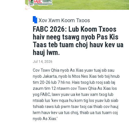
Xov Xwm Koom Txoos
FABC 2026: Lub Koom Txoos
haiv neeg tsawg nyob Pas Kis
Taas teb tuam choj hauv kev ua
hauj lwm.
Jul 14, 2026
Cov Tswv Qhia nyob As Xias yuav tuaj sib sau
nyob Jakarta, nyob Is Ntos Nes Xias teb txij hnub
tim 20-26 lub 7 hli no. Hais txog lub rooj sab laj
zaum tim 12 ntawm cov Tswv Qhia As Xias los
yog FABC, lawv yuav ua ke tuav xam txog lub
ntsiab lus ‘kev nqua hu kom tig los yuav lub siab
tshiab raws lub pwm tsav txoj cai thiab cov hauj
lwm hauv kev ua tus choj, thiab ua tus tuam coj
nyob As Xias.’