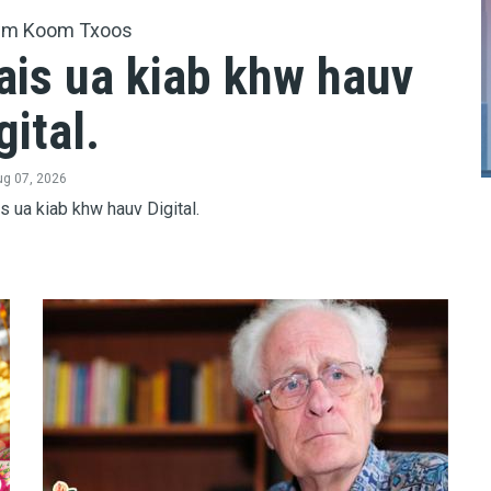
wm Koom Txoos
ais ua kiab khw hauv
gital.
g 07, 2026
s ua kiab khw hauv Digital.