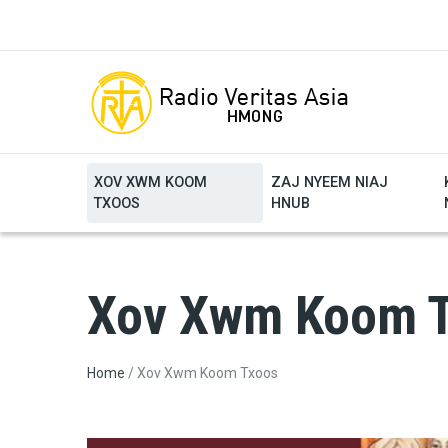
Skip to main content
XOV XWM KOOM
ZAJ NYEEM NIAJ
TXOOS
HNUB
Xov Xwm Koom 
Breadcrumb
Home
Xov Xwm Koom Txoos