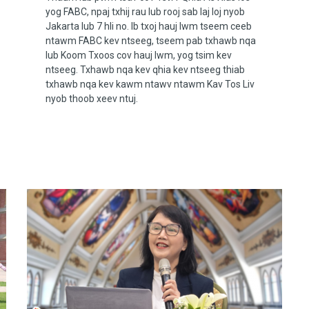
yog FABC, npaj txhij rau lub rooj sab laj loj nyob
Jakarta lub 7 hli no. Ib txoj hauj lwm tseem ceeb
ntawm FABC kev ntseeg, tseem pab txhawb nqa
lub Koom Txoos cov hauj lwm, yog tsim kev
ntseeg. Txhawb nqa kev qhia kev ntseeg thiab
txhawb nqa kev kawm ntawv ntawm Kav Tos Liv
nyob thoob xeev ntuj.