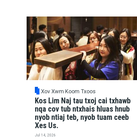
Xov Xwm Koom Txoos
Kos Lim Naj tau txoj cai txhawb
nqa cov tub ntxhais hluas hnub
nyob ntiaj teb, nyob tuam ceeb
Xes Us.
Jul 14, 2026