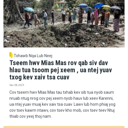
Txhawb Nqa Lub Neej
Tseem hwv Mias Mas rov qab siv dav
hlau tua tsoom pej xeem , ua ntej yuav
txog kev xaiv tsa cuav
Dec 08, 2025
Cov tseem hwv Mias Mas tau txhab kev sib tua nyob saum
nruab ntug nrog cov pej xeem nyob hauv lub xeev Karenni,
ua ntej yuav muaj kev xaiv tsa cuav. Lawv lub hom phiaj yog
cov tsev kawm ntawv, cov tsev kho mob, cov tsev teev Ntuj
thiab cov yeej thoj nam.