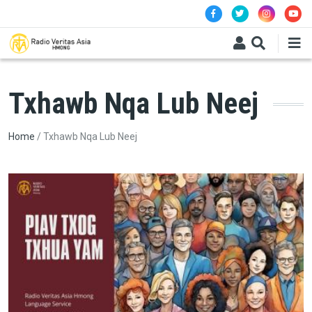
Skip to main content
Txhawb Nqa Lub Neej
Breadcrumb
Home
Txhawb Nqa Lub Neej