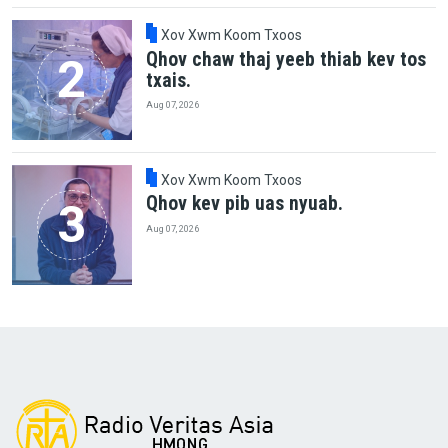
Xov Xwm Koom Txoos
Qhov chaw thaj yeeb thiab kev tos
txais.
Aug 07, 2026
Xov Xwm Koom Txoos
Qhov kev pib uas nyuab.
Aug 07, 2026