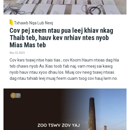
Txhawb Nqa Lub Neej
Cov pej xeem ntau pua leej khiav nkag
Thaib teb, hauv kev nrhiav ntes nyob
Mias Mas teb
Nov 22, 2025
Cov kws txawj ntse hais tias ; cov Koom Haum ntxias dag hla
teb chaws nyob As Xias toob fab naj, vam meej sai kawg
nyob hauv ntau xyoo dhau los. Muaj cov neeg txawj ntxias
dag ntau txhiab leej muaj feem cuam txog cov hauj lwm no.