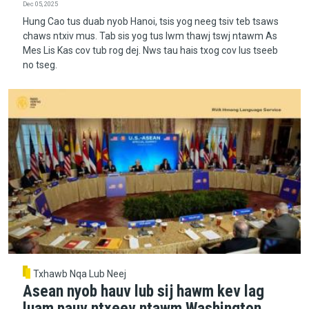
Dec 05, 2025
Hung Cao tus duab nyob Hanoi, tsis yog neeg tsiv teb tsaws
chaws ntxiv mus. Tab sis yog tus lwm thawj tswj ntawm As
Mes Lis Kas cov tub rog dej. Nws tau hais txog cov lus tseeb
no tseg.
Txhawb Nqa Lub Neej
Asean nyob hauv lub sij hawm kev lag
luam pauv ntxeev ntawm Washington