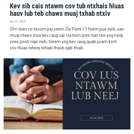
Kev sib cais ntawm cov tub ntxhais hluas
hauv lub teb chaws muaj txhab ntxiv
Dec 01, 2025
Zim txwv no tsoom pej xeem Zis Pees 17 feem pua xwb, uas
muaj ntawv mus kev raug cai. Ua kom pom tias tsis yog nyiaj
yees poob nqis xwb, tseem yog kev raug quab yuam kom
cov hluas txheej tshiab thaub qab thiab.