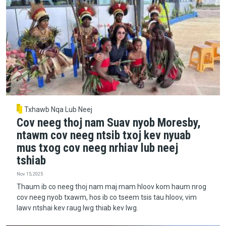
Txhawb Nqa Lub Neej
Cov neeg thoj nam Suav nyob Moresby,
ntawm cov neeg ntsib txoj kev nyuab
mus txog cov neeg nrhiav lub neej
tshiab
Nov 15, 2025
Thaum ib co neeg thoj nam maj mam hloov kom haum nrog
cov neeg nyob txawm, hos ib co tseem tsis tau hloov, vim
lawv ntshai kev raug lwg thiab kev lwg.