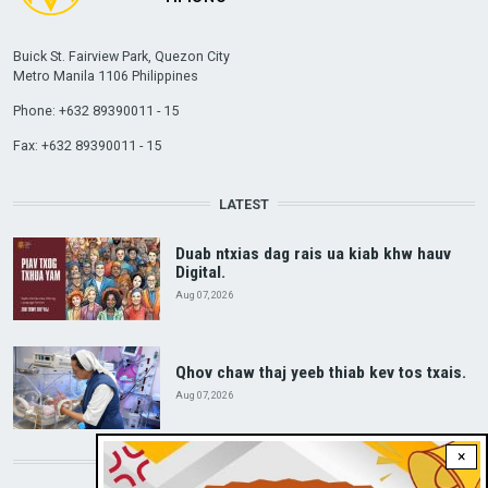
Buick St. Fairview Park, Quezon City
Metro Manila 1106 Philippines
Phone: +632 89390011 - 15
Fax: +632 89390011 - 15
LATEST
Duab ntxias dag rais ua kiab khw hauv
Digital.
Aug 07, 2026
Qhov chaw thaj yeeb thiab kev tos txais.
Aug 07, 2026
×
DOWNLOAD RVA APP