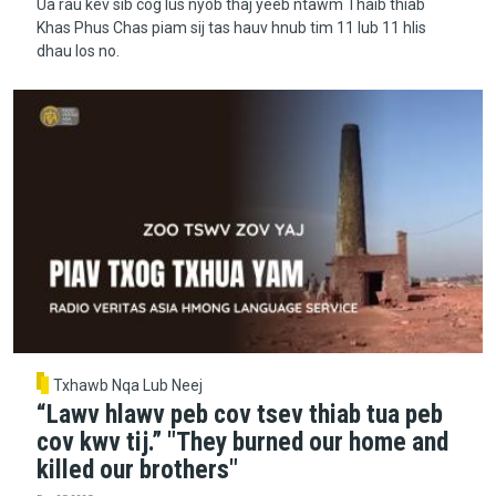
Ua rau kev sib cog lus nyob thaj yeeb ntawm Thaib thiab
Khas Phus Chas piam sij tas hauv hnub tim 11 lub 11 hlis
dhau los no.
Txhawb Nqa Lub Neej
“Lawv hlawv peb cov tsev thiab tua peb
cov kwv tij.” "They burned our home and
killed our brothers"