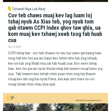
Txhawb Nqa Lub Neej
Cov teb chaws muaj kev lag luam loj
tshaj nyob As Xias teb, yog nyob tom
qab ntawm CCPI Index qhov taw qhia, ua
kom muaj kev txhawj xeeb txog fab huab
cua
Dec 10, 2025
CCPI tshaj tias : cov teb chaws no tau tus zauv qis kawg hais
txog fab kev tso pa iav, hauv kev txhim kho lub zog tshiab,
kev siv lub zog thiab txoj cai fab huab cua. Xov xwm tshaj
tias ; kev tso pa iav nyob thoob ntiaj teb tseem muaj heev zuj
zus. Tab txawm kev txhab ntxiv yuav nres zog txij thaum
muaj kev sib cog lus nyob Paris, tsis kav zim txwv no rov
muaj txhab ntxiv ntau dua qub.