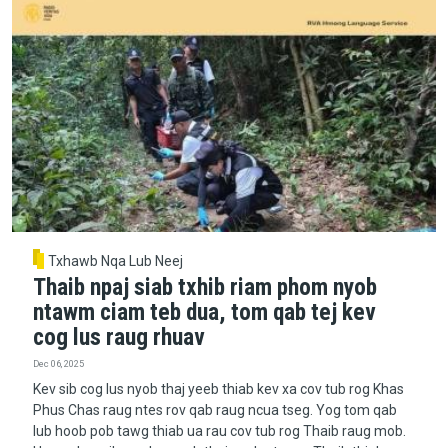
Txhawb Nqa Lub Neej
Thaib npaj siab txhib riam phom nyob
ntawm ciam teb dua, tom qab tej kev
cog lus raug rhuav
Dec 06, 2025
Kev sib cog lus nyob thaj yeeb thiab kev xa cov tub rog Khas
Phus Chas raug ntes rov qab raug ncua tseg. Yog tom qab
lub hoob pob tawg thiab ua rau cov tub rog Thaib raug mob.