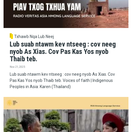
Txhawb Nqa Lub Neej
Lub suab ntawm kev ntseeg : cov neeg
nyob As Xias. Cov Pas Kas Yos nyob
Thaib teb.
Nov 21, 2025
Lub suab ntawm kev ntseeg : cov neeg nyob As Xias. Cov
Pas Kas Yos nyob Thaib teb. Voices of faith | Indigenous
Peoples in Asia: Karen (Thailand)