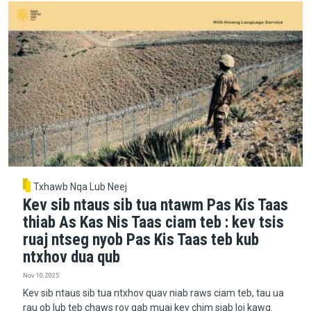
Txhawb Nqa Lub Neej
Kev sib ntaus sib tua ntawm Pas Kis Taas
thiab As Kas Nis Taas ciam teb : kev tsis
ruaj ntseg nyob Pas Kis Taas teb kub
ntxhov dua qub
Nov 10, 2025
Kev sib ntaus sib tua ntxhov quav niab raws ciam teb, tau ua
rau ob lub teb chaws rov qab muaj kev chim siab loj kawg.