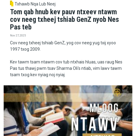
Txhawb Nqa Lub Neej
Tom qab hnub kev pauv ntxeev ntawm
cov neeg txheej tshiab GenZ nyob Nes
Pas teb
Nov 27, 2025
Cov neeg txheej tshiab GenZ, yog cov neeg yug txij xyoo
1997 txog 2009.
Kev tawm tsam ntawm cov tub ntxhais hluas, uas raug Nes
Pas tus thawj pwm tsav Sharma Oli's ntiab, vim lawv tawm
tsam txog kev nyiag noj nyiaj.