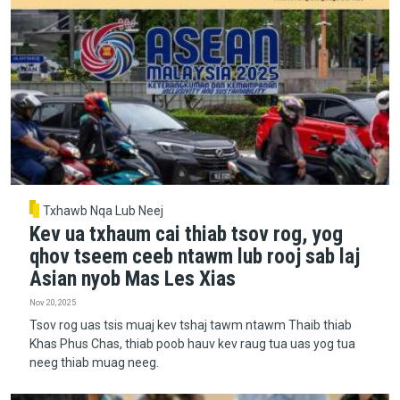
Txhawb Nqa Lub Neej
Kev ua txhaum cai thiab tsov rog, yog
qhov tseem ceeb ntawm lub rooj sab laj
Asian nyob Mas Les Xias
Nov 20, 2025
Tsov rog uas tsis muaj kev tshaj tawm ntawm Thaib thiab
Khas Phus Chas, thiab poob hauv kev raug tua uas yog tua
neeg thiab muag neeg.