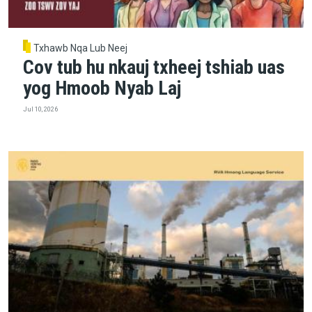
Txhawb Nqa Lub Neej
Cov tub hu nkauj txheej tshiab uas
yog Hmoob Nyab Laj
Jul 10, 2026