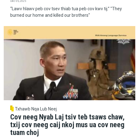
Dec 05, 2025
“Lawv hlawv peb cov tsev thiab tua peb cov kwv tij.” "They
burned our home and killed our brothers"
Txhawb Nqa Lub Neej
Cov neeg Nyab Laj tsiv teb tsaws chaw,
txij cov neeg caij nkoj mus ua cov neeg
tuam choj