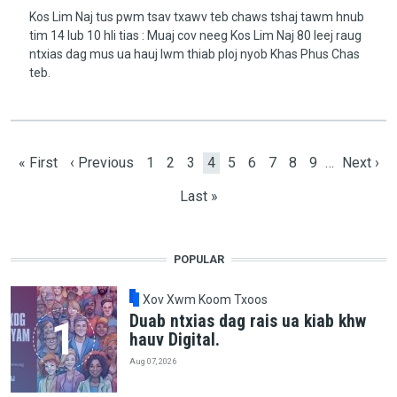
Kos Lim Naj tus pwm tsav txawv teb chaws tshaj tawm hnub
tim 14 lub 10 hli tias : Muaj cov neeg Kos Lim Naj 80 leej raug
ntxias dag mus ua hauj lwm thiab ploj nyob Khas Phus Chas
teb.
Pagination
First page
Previous page
Page
Page
Page
Current page
Page
Page
Page
Page
Page
Next pa
« First
‹ Previous
1
2
3
4
5
6
7
8
9
…
Next ›
Last page
Last »
POPULAR
Xov Xwm Koom Txoos
Duab ntxias dag rais ua kiab khw
hauv Digital.
Aug 07, 2026