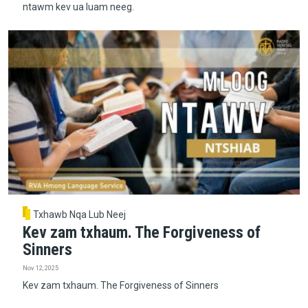
ntawm kev ua luam neeg.
Txhawb Nqa Lub Neej
Kev zam txhaum. The Forgiveness of
Sinners
Nov 12, 2025
Kev zam txhaum. The Forgiveness of Sinners