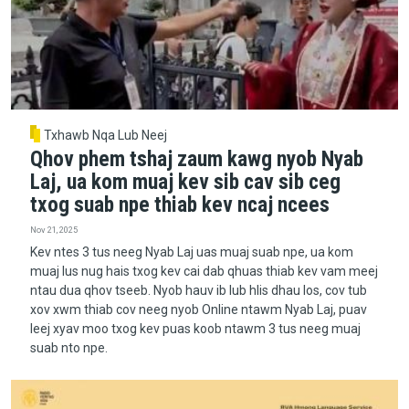
Txhawb Nqa Lub Neej
Qhov phem tshaj zaum kawg nyob Nyab
Laj, ua kom muaj kev sib cav sib ceg
txog suab npe thiab kev ncaj ncees
Nov 21, 2025
Kev ntes 3 tus neeg Nyab Laj uas muaj suab npe, ua kom
muaj lus nug hais txog kev cai dab qhuas thiab kev vam meej
ntau dua qhov tseeb. Nyob hauv ib lub hlis dhau los, cov tub
xov xwm thiab cov neeg nyob Online ntawm Nyab Laj, puav
leej xyav moo txog kev puas koob ntawm 3 tus neeg muaj
suab nto npe.