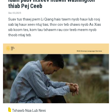
thiab Pej Ceeb
Dec 03, 2025
Suav tus thawj pwm Li Qiang hais tawm nyob hauv lub rooj
sab laj hauv xeev ntuj tias; thov cov teb chaws nyob As Xias
sib koom tes, kom tau txhawm rau cov teeb meem nyob
thoob ntiaj teb.
Txhawb Nqa Lub Neej