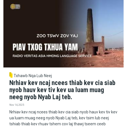
Txhawb Nqa Lub Neej
Nrhiav kev ncaj ncees thiab kev cia siab
nyob hauv kev tiv kev ua luam muag
neeg nyob Nyab Laj teb.
Nov 14, 2025
Nrhiav kev ncaj ncees thiab kev cia siab nyob hauv kev tiv kev
ua luam muag neeg nyob Nyab Laj teb, kev tsim lub neej
tshiab thiab kev rhuav tshem cov laj thawj tseem ceeb