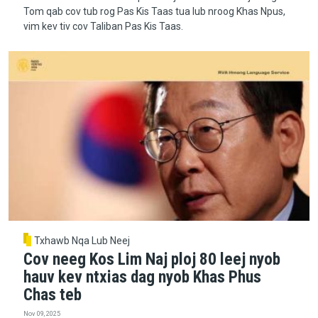
Tom qab cov tub rog Pas Kis Taas tua lub nroog Khas Npus,
vim kev tiv cov Taliban Pas Kis Taas.
Txhawb Nqa Lub Neej
Cov neeg Kos Lim Naj ploj 80 leej nyob
hauv kev ntxias dag nyob Khas Phus
Chas teb
Nov 09, 2025