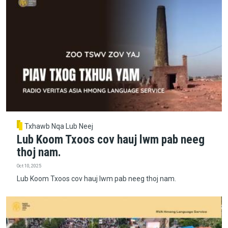
Txhawb Nqa Lub Neej
Lub Koom Txoos cov hauj lwm pab neeg
thoj nam.
Oct 10, 2025
Lub Koom Txoos cov hauj lwm pab neeg thoj nam.