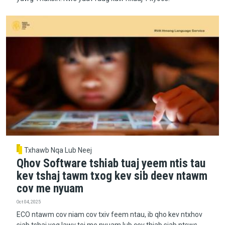
Txhawb Nqa Lub Neej
Qhov Software tshiab tuaj yeem ntis tau
kev tshaj tawm txog kev sib deev ntawm
cov me nyuam
Oct 04, 2025
ECO ntawm cov niam cov txiv feem ntau, ib qho kev ntxhov
siab tshaj yog lawv tej me nyuam lub cev thiab siab ntsws