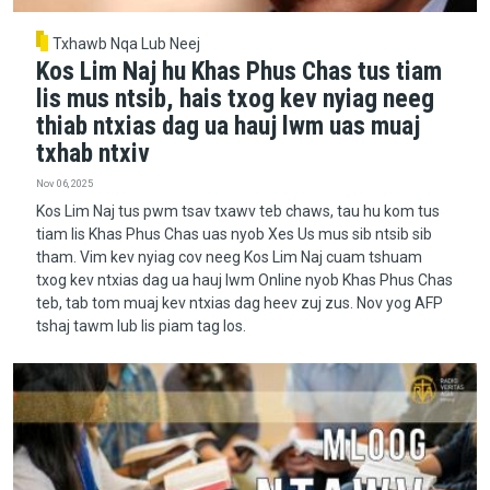
Txhawb Nqa Lub Neej
Kos Lim Naj hu Khas Phus Chas tus tiam
lis mus ntsib, hais txog kev nyiag neeg
thiab ntxias dag ua hauj lwm uas muaj
txhab ntxiv
Nov 06, 2025
Kos Lim Naj tus pwm tsav txawv teb chaws, tau hu kom tus
tiam lis Khas Phus Chas uas nyob Xes Us mus sib ntsib sib
tham. Vim kev nyiag cov neeg Kos Lim Naj cuam tshuam
txog kev ntxias dag ua hauj lwm Online nyob Khas Phus Chas
teb, tab tom muaj kev ntxias dag heev zuj zus. Nov yog AFP
tshaj tawm lub lis piam tag los.