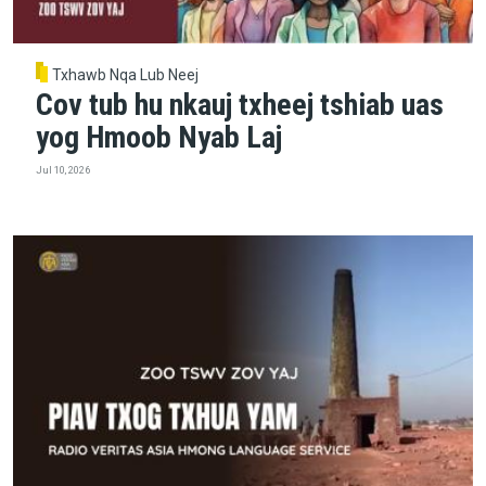
Txhawb Nqa Lub Neej
Cov tub hu nkauj txheej tshiab uas
yog Hmoob Nyab Laj
Jul 10, 2026