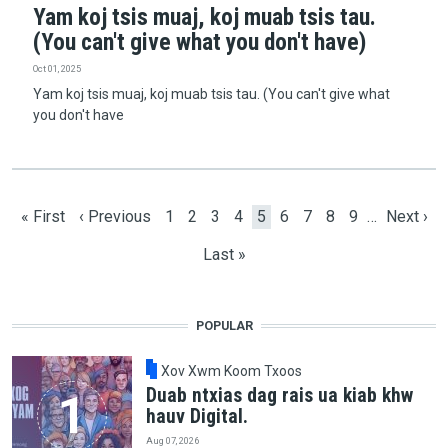
Yam koj tsis muaj, koj muab tsis tau.
(You can't give what you don't have)
Oct 01, 2025
Yam koj tsis muaj, koj muab tsis tau. (You can't give what
you don't have
Pagination
First page
Previous page
Page
Page
Page
Page
Current page
Page
Page
Page
Page
Next pa
« First
‹ Previous
1
2
3
4
5
6
7
8
9
…
Next ›
Last page
Last »
POPULAR
Xov Xwm Koom Txoos
Duab ntxias dag rais ua kiab khw
hauv Digital.
Aug 07, 2026