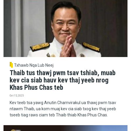
Txhawb Nqa Lub Neej
Thaib tus thawj pwm tsav tshiab, muab
kev cia siab hauv kev thaj yeeb nrog
Khas Phus Chas teb
Oct 15, 2025
Kev teeb tsa yawg Anutin Charnvirakul ua thawj pwm tsav
ntawm Thaib, ua kom muaj kev cia siab txog kev thaj yeeb
tseeb tiag raws ciam teb Thaib thiab Khas Phus Chas.