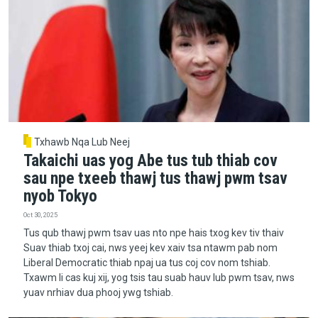
Txhawb Nqa Lub Neej
Takaichi uas yog Abe tus tub thiab cov
sau npe txeeb thawj tus thawj pwm tsav
nyob Tokyo
Oct 30, 2025
Tus qub thawj pwm tsav uas nto npe hais txog kev tiv thaiv
Suav thiab txoj cai, nws yeej kev xaiv tsa ntawm pab nom
Liberal Democratic thiab npaj ua tus coj cov nom tshiab.
Txawm li cas kuj xij, yog tsis tau suab hauv lub pwm tsav, nws
yuav nrhiav dua phooj ywg tshiab.