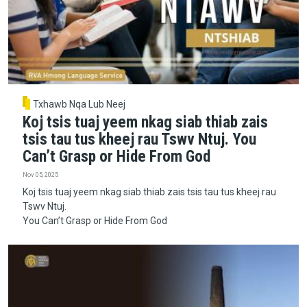
Txhawb Nqa Lub Neej
Koj tsis tuaj yeem nkag siab thiab zais
tsis tau tus kheej rau Tswv Ntuj. You
Can’t Grasp or Hide From God
Nov 05, 2025
Koj tsis tuaj yeem nkag siab thiab zais tsis tau tus kheej rau
Tswv Ntuj.
You Can’t Grasp or Hide From God