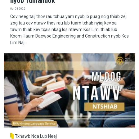
nyob Tumandok
Oct 03, 2025
Cov neeg taij thov rau txhua yam nyob ib puag ncig thiab zej
zog tau cev ntawv thov rau lub tuam txhab nyiaj kev xa
tawm thiab kev txais nkag los ntawm Kos Lim, thiab lub
Koom Haum Daewoo Engineering and Construction nyob Kos
Lim Naj.
Txhawb Nqa Lub Neej