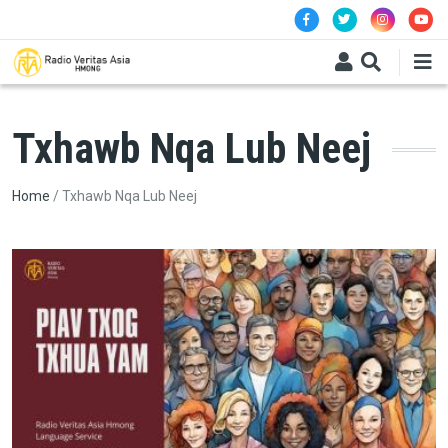
Skip to main content
Txhawb Nqa Lub Neej
Breadcrumb
Home
Txhawb Nqa Lub Neej