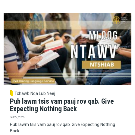
Txhawb Nqa Lub Neej
Pub lawm tsis vam pauj rov qab. Give
Expecting Nothing Back
Oct 22, 2025
Pub lawm tsis vam pauj rov qab. Give Expecting Nothing
Back