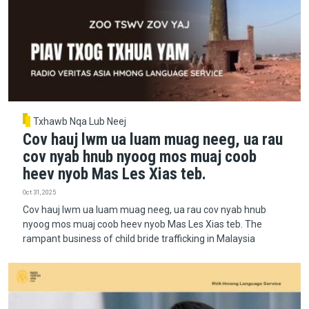
Txhawb Nqa Lub Neej
Cov hauj lwm ua luam muag neeg, ua rau
cov nyab hnub nyoog mos muaj coob
heev nyob Mas Les Xias teb.
Oct 31, 2025
Cov hauj lwm ua luam muag neeg, ua rau cov nyab hnub
nyoog mos muaj coob heev nyob Mas Les Xias teb. The
rampant business of child bride trafficking in Malaysia