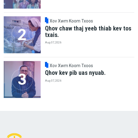
Xov Xwm Koom Txoos
Qhov chaw thaj yeeb thiab kev tos
txais.
Aug 07, 2026
Xov Xwm Koom Txoos
Qhov kev pib uas nyuab.
Aug 07, 2026