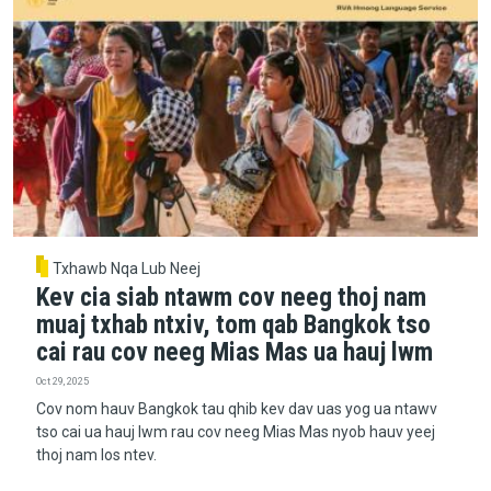
Txhawb Nqa Lub Neej
Kev cia siab ntawm cov neeg thoj nam
muaj txhab ntxiv, tom qab Bangkok tso
cai rau cov neeg Mias Mas ua hauj lwm
Oct 29, 2025
Cov nom hauv Bangkok tau qhib kev dav uas yog ua ntawv
tso cai ua hauj lwm rau cov neeg Mias Mas nyob hauv yeej
thoj nam los ntev.