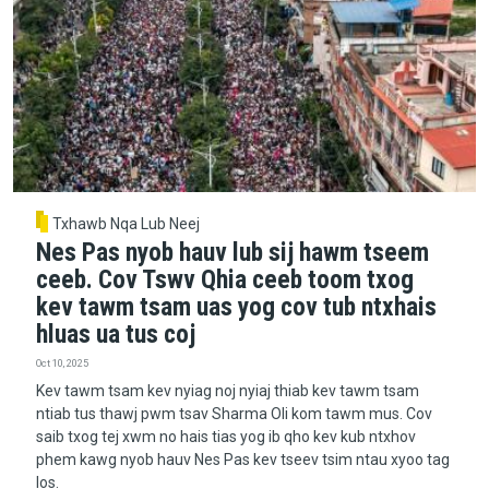
Txhawb Nqa Lub Neej
Nes Pas nyob hauv lub sij hawm tseem
ceeb. Cov Tswv Qhia ceeb toom txog
kev tawm tsam uas yog cov tub ntxhais
hluas ua tus coj
Oct 10, 2025
Kev tawm tsam kev nyiag noj nyiaj thiab kev tawm tsam
ntiab tus thawj pwm tsav Sharma Oli kom tawm mus. Cov
saib txog tej xwm no hais tias yog ib qho kev kub ntxhov
phem kawg nyob hauv Nes Pas kev tseev tsim ntau xyoo tag
los.