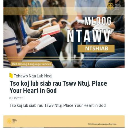
Txhawb Nqa Lub Neej
Tso koj lub siab rau Tswv Ntuj. Place
Your Heart in God
Oct 15, 2025
Tso koj lub siab rau Tswv Ntuj. Place Your Heart in God