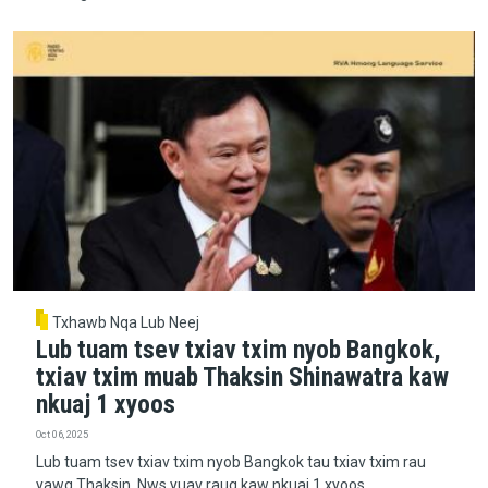
Txhawb Nqa Lub Neej
Lub tuam tsev txiav txim nyob Bangkok,
txiav txim muab Thaksin Shinawatra kaw
nkuaj 1 xyoos
Oct 06, 2025
Lub tuam tsev txiav txim nyob Bangkok tau txiav txim rau
yawg Thaksin. Nws yuav raug kaw nkuaj 1 xyoos.