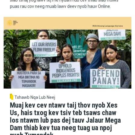
puas rau cov neeg muab lawv deev nyob hauv Online.
Txhawb Nqa Lub Neej
Muaj kev cev ntawv taij thov nyob Xes
Us, hais txog kev tsiv teb tsaws chaw
los ntawm lub pas dej tauv Jalaur Mega
Dam thiab kev tua neeg tuag ua npoj