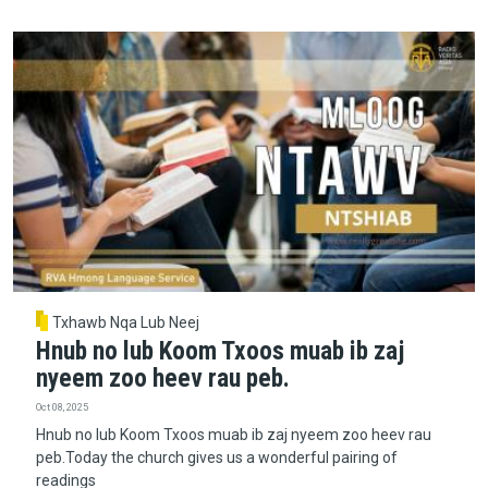
Txhawb Nqa Lub Neej
Hnub no lub Koom Txoos muab ib zaj
nyeem zoo heev rau peb.
Oct 08, 2025
Hnub no lub Koom Txoos muab ib zaj nyeem zoo heev rau
peb.Today the church gives us a wonderful pairing of
readings