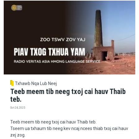
Txhawb Nqa Lub Neej
Teeb meem tib neeg txoj cai hauv Thaib
teb.
Oct 24, 2025
Teeb meem tib neeg txoj cai hauv Thaib teb.
Tseem ua txhaum tib neeg kev ncaj ncees thiab txoj cai hauv
zej zog.