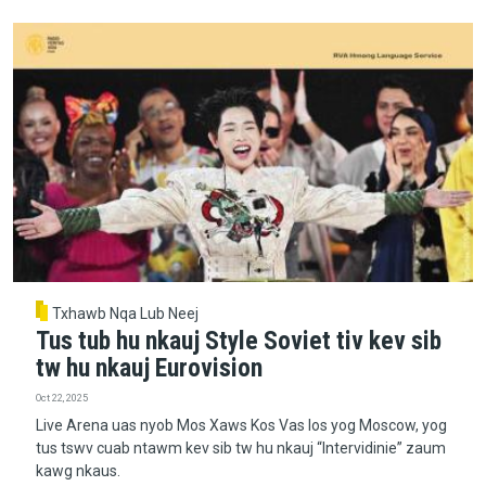
Txhawb Nqa Lub Neej
Tus tub hu nkauj Style Soviet tiv kev sib
tw hu nkauj Eurovision
Oct 22, 2025
Live Arena uas nyob Mos Xaws Kos Vas los yog Moscow, yog
tus tswv cuab ntawm kev sib tw hu nkauj “Intervidinie” zaum
kawg nkaus.