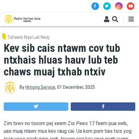
Skip to main content
Txhawb Nqa Lub Neej
Kev sib cais ntawm cov tub
ntxhais hluas hauv lub teb
chaws muaj txhab ntxiv
By
Hmong Service
,
01 December, 2025
Zim txwv no tsoom pej xeem Zis Pees 17 feem pua xwb,
uas muaj ntawv mus kev raug cai. Ua kom pom tias tsis yog
nyiaj yees poob nqis xwb, tseem yog kev raug quab yuam