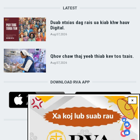
LATEST
Duab ntxias dag rais ua kiab khw hauv
Digital.
Aug 07, 2026
Qhov chaw thaj yeeb thiab kev tos txais.
Aug 07, 2026
DOWNLOAD RVA APP
×
STAY CONNECTED WITH US!