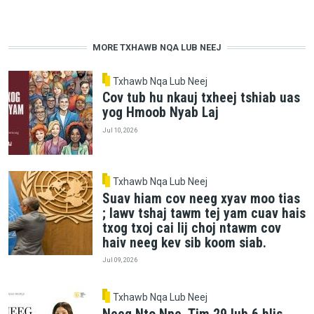
MORE TXHAWB NQA LUB NEEJ
Txhawb Nqa Lub Neej
Cov tub hu nkauj txheej tshiab uas
yog Hmoob Nyab Laj
Jul 10, 2026
Txhawb Nqa Lub Neej
Suav hiam cov neeg xyav moo tias
; lawv tshaj tawm tej yam cuav hais
txog txoj cai lij choj ntawm cov
haiv neeg kev sib koom siab.
Jul 09, 2026
Txhawb Nqa Lub Neej