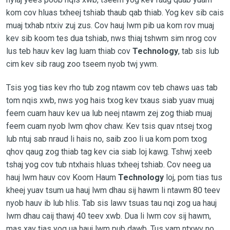
kom cov hluas txheej tshiab thaub qab thiab. Yog kev sib cais
muaj txhab ntxiv zuj zus. Cov hauj lwm pib ua kom rov muaj
kev sib koom tes dua tshiab, nws thiaj tshwm sim nrog cov
lus teb hauv kev lag luam thiab cov
Technology
, tab sis lub
cim kev sib raug zoo tseem nyob twj ywm.
Tsis yog tias kev rho tub zog ntawm cov teb chaws uas tab
tom nqis xwb, nws yog hais txog kev txaus siab yuav muaj
feem cuam hauv kev ua lub neej ntawm zej zog thiab muaj
feem cuam nyob lwm qhov chaw. Kev tsis quav ntsej txog
lub ntuj sab nraud li hais no, saib zoo li ua kom pom txog
qhov qaug zog thiab tag kev cia siab loj kawg. Tshwj xeeb
tshaj yog cov tub ntxhais hluas txheej tshiab. Cov neeg ua
hauj lwm hauv cov Koom Haum
Technology
loj, pom tias tus
kheej yuav tsum ua hauj lwm dhau sij hawm li ntawm 80 teev
nyob hauv ib lub hlis. Tab sis lawv tsuas tau nqi zog ua hauj
lwm dhau caij thawj 40 teev xwb. Dua li lwm cov sij hawm,
mas xav tias yog ua hauj lwm pub dawb. Tus yam ntxwv no