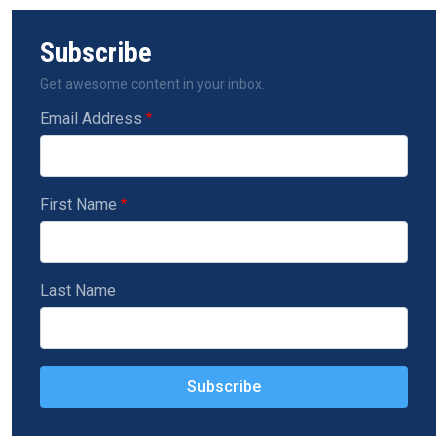
Subscribe
Get awesome content in your inbox.
Email Address
First Name
Last Name