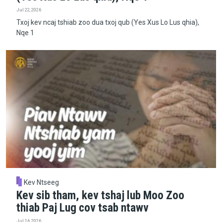
Jul 22, 2026
Txoj kev ncaj tshiab zoo dua txoj qub (Yes Xus Lo Lus qhia),
Nqe 1
Kev Ntseeg
Kev sib tham, kev tshaj lub Moo Zoo
thiab Paj Lug cov tsab ntawv
Jul 16, 2026