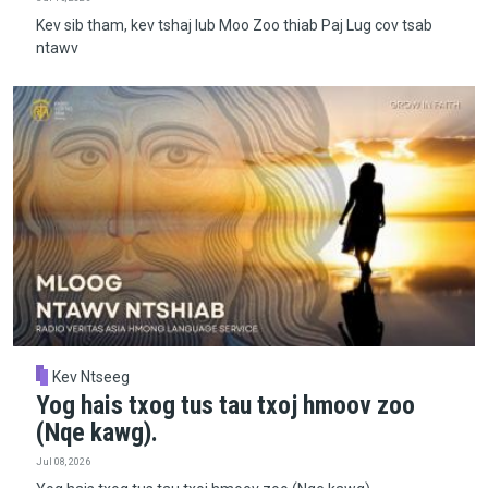
Kev sib tham, kev tshaj lub Moo Zoo thiab Paj Lug cov tsab
ntawv
Kev Ntseeg
Yog hais txog tus tau txoj hmoov zoo
(Nqe kawg).
Jul 08, 2026