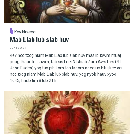
Kev Ntseeg
Mab Liab lub siab huv
Jun 13, 2026
Kev nco txog niam Mab Liab lub siab huv mas ib txwm muaj
puag thaud los lawm, tab sis Leej Ntshiab Zam Aws Des (St.
John Eudes) yog tus pib kom tas tsoom neeg ua Ntuj kev cai
nco txog niam Mab Liab lub siab huv; yog nyob hauv xyoo
1643, hnub tim 8 lub 2 hli.