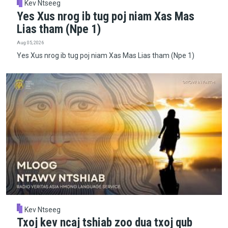
Kev Ntseeg
Yes Xus nrog ib tug poj niam Xas Mas
Lias tham (Npe 1)
Aug 05, 2026
Yes Xus nrog ib tug poj niam Xas Mas Lias tham (Npe 1)
Kev Ntseeg
Txoj kev ncaj tshiab zoo dua txoj qub