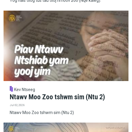
Yog hais txog tus tau txoj hmoov zoo (Nqe kawg).
Kev Ntseeg
Ntawv Moo Zoo tshwm sim (Ntu 2)
Jul 02, 2026
Ntawv Moo Zoo tshwm sim (Ntu 2)