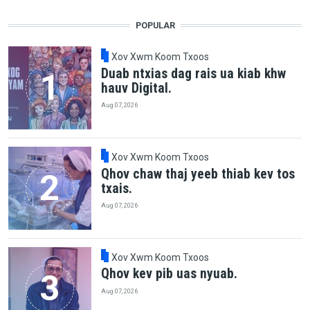
POPULAR
Xov Xwm Koom Txoos
Duab ntxias dag rais ua kiab khw
hauv Digital.
Aug 07, 2026
Xov Xwm Koom Txoos
Qhov chaw thaj yeeb thiab kev tos
txais.
Aug 07, 2026
Xov Xwm Koom Txoos
Qhov kev pib uas nyuab.
Aug 07, 2026