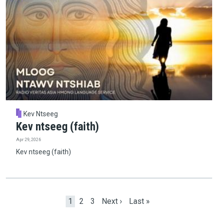
Kev Ntseeg
Kev ntseeg (faith)
Apr 29, 2026
Kev ntseeg (faith)
Pagination
Current page
Page
Page
Next page
Last page
1
2
3
Next ›
Last »