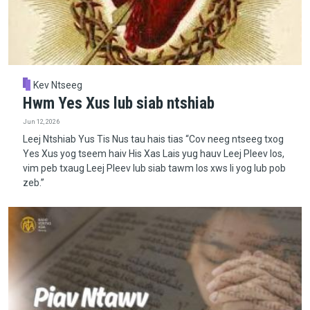
Kev Ntseeg
Hwm Yes Xus lub siab ntshiab
Jun 12, 2026
Leej Ntshiab Yus Tis Nus tau hais tias “Cov neeg ntseeg txog
Yes Xus yog tseem haiv His Xas Lais yug hauv Leej Pleev los,
vim peb txaug Leej Pleev lub siab tawm los xws li yog lub pob
zeb.”