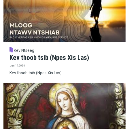
Kev Ntseeg
Kev thoob tsib (Npes Xis Las)
Jun 17, 2026
Kev thoob tsib (Npes Xis Las)