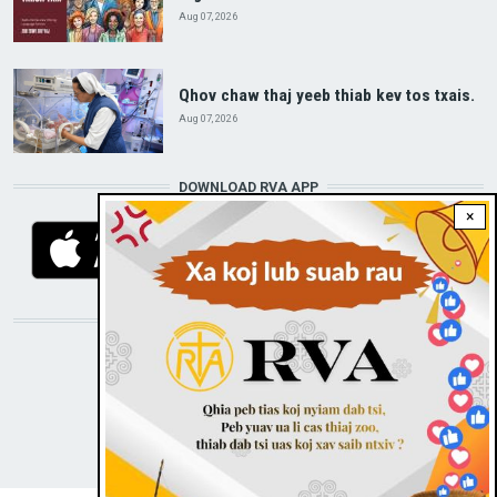
Aug 07, 2026
Qhov chaw thaj yeeb thiab kev tos txais.
Aug 07, 2026
DOWNLOAD RVA APP
×
STAY CONNECTED WITH US!