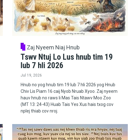
Zaj Nyeem Niaj Hnub
Tswv Ntuj Lo Lus hnub tim 19
lub 7 hli 2026
Jul 19, 2026
Hnub no yog hnub tim 19 lub 7 hli 2026 yog Hnub
Chiv Lis Piam 16 caij Nyob Nruab Xyoo. Zaj nyeem
hauv hnub no raws li Mas Tais Ntawv Moo Zoo
(MT 13: 24-43) Huab Tais Yes Xus hais txog cov
nplej thiab cov nroj.