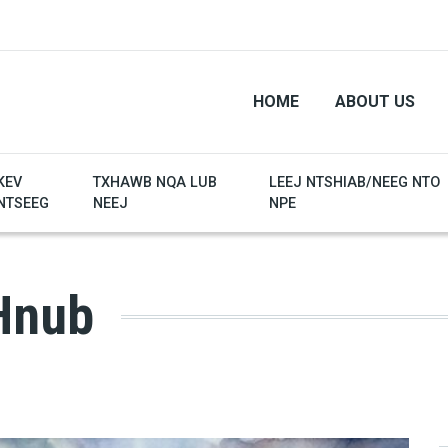
HOME
ABOUT US
KEV
TXHAWB NQA LUB
LEEJ NTSHIAB/NEEG NTO
NTSEEG
NEEJ
NPE
Hnub