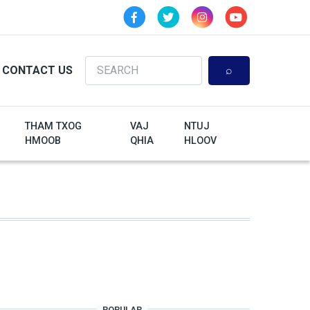
Search
CONTACT US
THAM TXOG
VAJ
NTUJ
HMOOB
QHIA
HLOOV
POPULAR