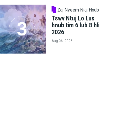
Zaj Nyeem Niaj Hnub
Tswv Ntuj Lo Lus
hnub tim 6 lub 8 hli
2026
Aug 06, 2026