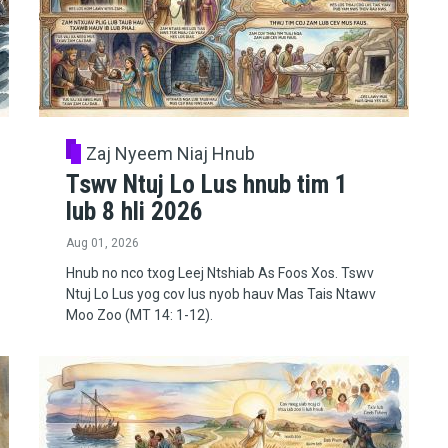
Zaj Nyeem Niaj Hnub
Tswv Ntuj Lo Lus hnub tim 1
lub 8 hli 2026
Aug 01, 2026
Hnub no nco txog Leej Ntshiab As Foos Xos. Tswv
Ntuj Lo Lus yog cov lus nyob hauv Mas Tais Ntawv
Moo Zoo (MT 14: 1-12).