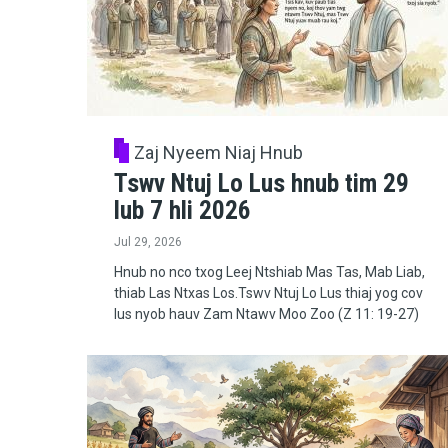
Zaj Nyeem Niaj Hnub
Tswv Ntuj Lo Lus hnub tim 29
lub 7 hli 2026
Jul 29, 2026
Hnub no nco txog Leej Ntshiab Mas Tas, Mab Liab,
thiab Las Ntxas Los.Tswv Ntuj Lo Lus thiaj yog cov
lus nyob hauv Zam Ntawv Moo Zoo (Z 11: 19-27)