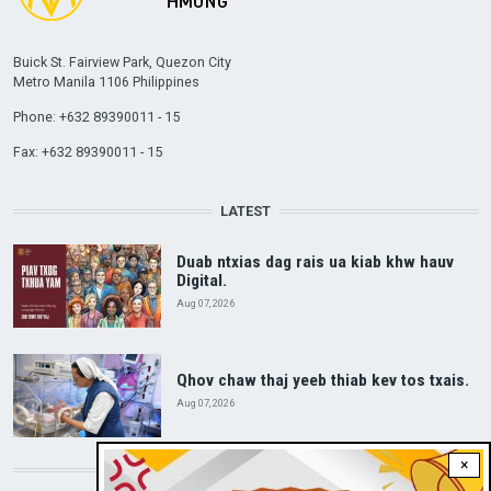
Buick St. Fairview Park, Quezon City
Metro Manila 1106 Philippines
Phone: +632 89390011 - 15
Fax: +632 89390011 - 15
LATEST
Duab ntxias dag rais ua kiab khw hauv
Digital.
Aug 07, 2026
Qhov chaw thaj yeeb thiab kev tos txais.
Aug 07, 2026
×
DOWNLOAD RVA APP