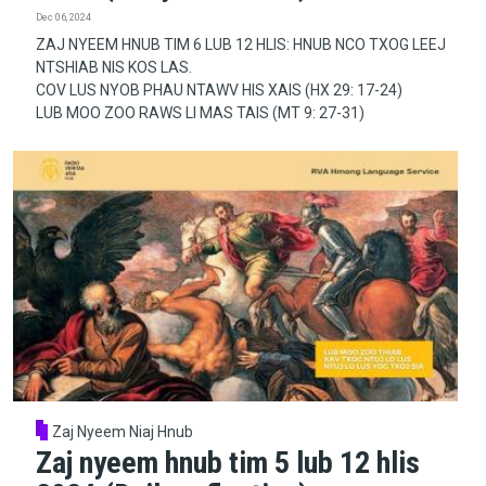
Dec 06, 2024
ZAJ NYEEM HNUB TIM 6 LUB 12 HLIS: HNUB NCO TXOG LEEJ
NTSHIAB NIS KOS LAS.
COV LUS NYOB PHAU NTAWV HIS XAIS (HX 29: 17-24)
LUB MOO ZOO RAWS LI MAS TAIS (MT 9: 27-31)
Zaj Nyeem Niaj Hnub
Zaj nyeem hnub tim 5 lub 12 hlis