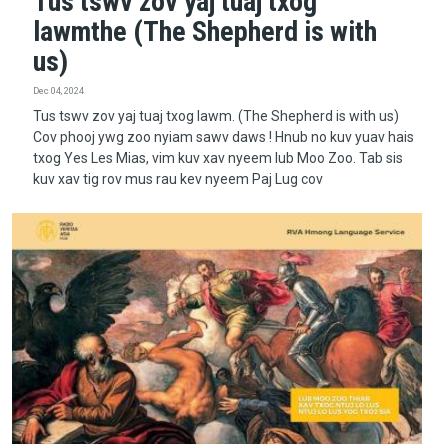
Tus tswv zov yaj tuaj txog
lawmthe (The Shepherd is with
us)
Dec 04, 2024
Tus tswv zov yaj tuaj txog lawm. (The Shepherd is with us)
Cov phooj ywg zoo nyiam sawv daws ! Hnub no kuv yuav hais
txog Yes Les Mias, vim kuv xav nyeem lub Moo Zoo. Tab sis
kuv xav tig rov mus rau kev nyeem Paj Lug cov