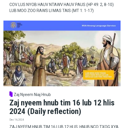
COV LUS NYOB HAUV NTAWV HAUV PAUS (HP 49: 2, 8-10)
LUB MOO ZOO RAWS LI MAS TAIS (MT 1: 1-17)
Zaj Nyeem Niaj Hnub
Zaj nyeem hnub tim 16 lub 12 hlis
2024 (Daily reflection)
Dec 16, 2024
ZAJ NYEEM HNUB TIM 16 LUB 12 HLIS: HNUB NCO TXOG XYA