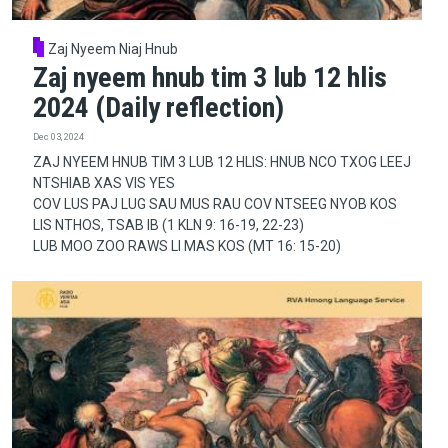
Zaj Nyeem Niaj Hnub
Zaj nyeem hnub tim 3 lub 12 hlis
2024 (Daily reflection)
Dec 03, 2024
ZAJ NYEEM HNUB TIM 3 LUB 12 HLIS: HNUB NCO TXOG LEEJ
NTSHIAB XAS VIS YES
COV LUS PAJ LUG SAU MUS RAU COV NTSEEG NYOB KOS
LIS NTHOS, TSAB IB (1 KLN 9: 16-19, 22-23)
LUB MOO ZOO RAWS LI MAS KOS (MT 16: 15-20)