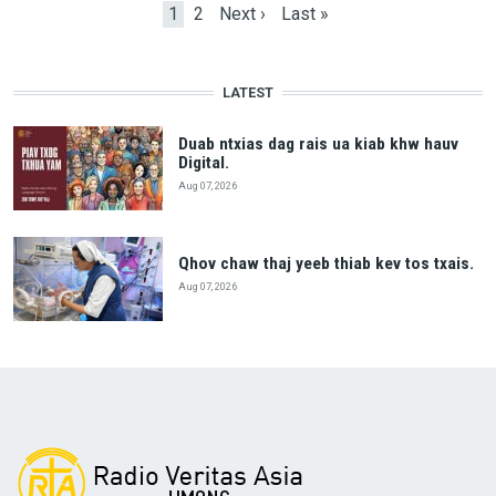
Current page
Page
Next page
Last page
1
2
Next ›
Last »
LATEST
Duab ntxias dag rais ua kiab khw hauv
Digital.
Aug 07, 2026
Qhov chaw thaj yeeb thiab kev tos txais.
Aug 07, 2026