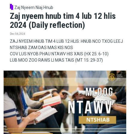
Zaj Nyeem Niaj Hnub
Zaj nyeem hnub tim 4 lub 12 hlis
2024 (Daily reflection)
Dec 04, 2024
ZAJ NYEEM HNUB TIM 4 LUB 12 HLIS: HNUB NCO TXOG LEEJ
NTSHIAB ZAM DAS MAS KIS NOS
COV LUS NYOB PHAU NTAWV HIS XAIS (HX 25: 6-10)
LUB MOO ZOO RAWS LI MAS TAIS (MT 15: 29-37)