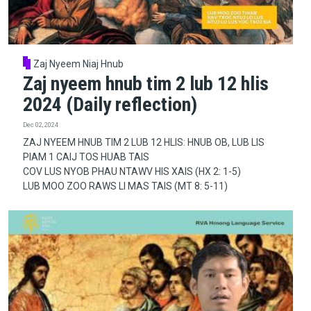
Zaj Nyeem Niaj Hnub
Zaj nyeem hnub tim 2 lub 12 hlis
2024 (Daily reflection)
Dec 02, 2024
ZAJ NYEEM HNUB TIM 2 LUB 12 HLIS: HNUB OB, LUB LIS
PIAM 1 CAIJ TOS HUAB TAIS
COV LUS NYOB PHAU NTAWV HIS XAIS (HX 2: 1-5)
LUB MOO ZOO RAWS LI MAS TAIS (MT 8: 5-11)