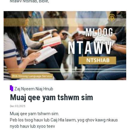
Ntawv Ntshiab, Bible,
Zaj Nyeem Niaj Hnub
Muaj qee yam tshwm sim
Dec 03, 2025
Muaj qee yam tshwm sim.
Peb los txog hauv lub Caij Hla lawm, yog qhov kawg nkaus
nyob hauv lub xyoo teev