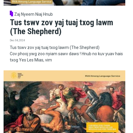
Zaj Nyeem Niaj Hnub
Tus tswv zov yaj tuaj txog lawm
(The Shepherd)
Dec 04, 2024
Tus tswv zov yaj tuaj txog lawm (The Shepherd)
Cov phooj ywg zoo nyiam sawv daws ! Hnub no kuv yuav hais
txog Yes Les Mias, vim