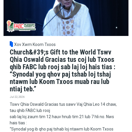
Xov Xwm Koom Txoos
Church&#39;s Gift to the World Tswv
Qhia Oswald Gracias tus coj lub Txoos
qhib FABC lub rooj sab laj loj hais tias :
“Synodal yog qhov paj tshab loj tshaj
ntawm lub Koom Txoos muab rau lub
ntiaj teb.”
Jul 22, 2026
Tswv Qhia Oswald Gracias tus sawv Vaj Qhia Leo 14 chaw,
tau qhib FABC lub rooj
sab laj loj zaum tim 12 hauv hnub tim 21 lub 7 hli no. Nws
hais tias :
“Synodal yog ib qho paj tshab loj ntawm lub Koom Txoos