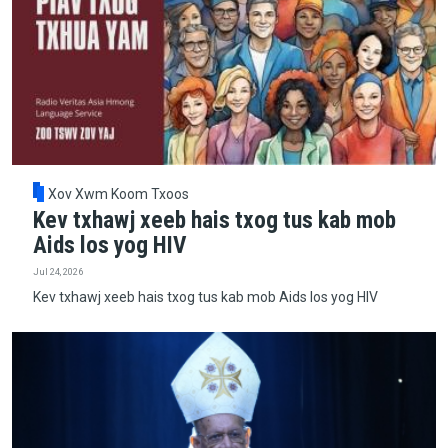
Xov Xwm Koom Txoos
Kev txhawj xeeb hais txog tus kab mob
Aids los yog HIV
Jul 24, 2026
Kev txhawj xeeb hais txog tus kab mob Aids los yog HIV