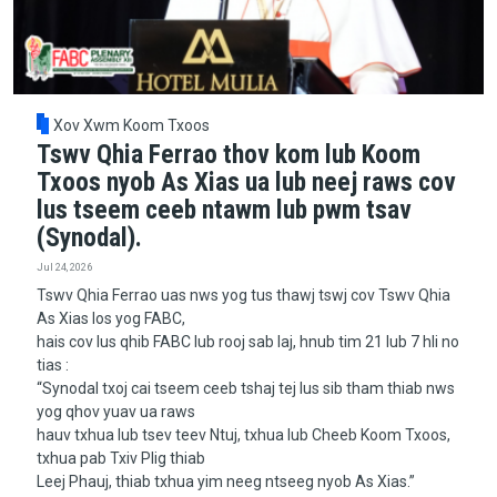
Xov Xwm Koom Txoos
Tswv Qhia Ferrao thov kom lub Koom
Txoos nyob As Xias ua lub neej raws cov
lus tseem ceeb ntawm lub pwm tsav
(Synodal).
Jul 24, 2026
Tswv Qhia Ferrao uas nws yog tus thawj tswj cov Tswv Qhia
As Xias los yog FABC,
hais cov lus qhib FABC lub rooj sab laj, hnub tim 21 lub 7 hli no
tias :
“Synodal txoj cai tseem ceeb tshaj tej lus sib tham thiab nws
yog qhov yuav ua raws
hauv txhua lub tsev teev Ntuj, txhua lub Cheeb Koom Txoos,
txhua pab Txiv Plig thiab
Leej Phauj, thiab txhua yim neeg ntseeg nyob As Xias.”