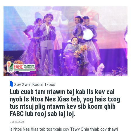
Xov Xwm Koom Txoos
Lub cuab tam ntawm tej kab lis kev cai
nyob Is Ntos Nes Xias teb, yog hais txog
tus ntsuj plig ntawm kev sib koom qhib
FABC lub rooj sab laj loj.
Jul 24, 2026
Is Ntos Nes Xias teb tos txais cov Tswv Qhia thiab cov thawj