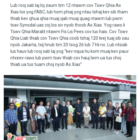
Lub rooj sab laj loj zaum tim 12 ntawm cov Tswv Qhia As
Xias los yog FABC, lub hom phiaj yog ntau tshaj kev sib tham
thiab kev qhua qhia muaj qab muaj quag ntawm lub pwm
tsav Synodal uas coj los siv nyob thoob As Xias. Yog raws li
Tswv Qhia Maralit ntawm Fis Lis Pees cov lus hais. Cov Tswv
Qhia Liab thiab cov Tswv Qhia coob tshaj 120 leej tuaj sib sau
nyob Jakarta, txij hnub tim 20 txog 26 lub 7 hli no. Lub ntsiab
lus hauv lub rooj sab laj yog “kev nqua hu kom muaj kev pauv
ntxeev raws lub pwm tsav thiab cov hauj lwm ua tus choj
thiab ua tus tuam choj nyob As Xias”