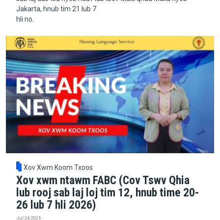
Jakarta, hnub tim 21 lub 7
hli no.
Xov Xwm Koom Txoos
Xov xwm ntawm FABC (Cov Tswv Qhia
lub rooj sab laj loj tim 12, hnub time 20-
26 lub 7 hli 2026)
Jul 24, 2026