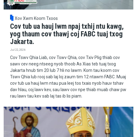
Xov Xwm Koom Txoos
Cov tub ua hauj lwm npaj txhij ntu kawg,
yog thaum cov thawj coj FABC tuaj txog
Jakarta.
Jul 22, 2026
Cov Tswv Qhia Liab, cov Tswv Qhia, cov Txiv Plig thiab cov
sawv cev neeg ntseeg nyob thoob As Xias teb tuaj txog
Jakarta hnub tim 20 lub 7 hli no lawm. Kom tau koom cov
Tswv Qhia lub rooj sab laj loj zaum tim 12 ntawm FABC. Muaj
cov tub ua hauj lwm ntau pua leej tos txais nyob hauv tshav
dav hlau, coj lawv kev, sau lawv cov npe thiab muab chaw pw
rau lawv tau kev sab laj tas ib lis piam.