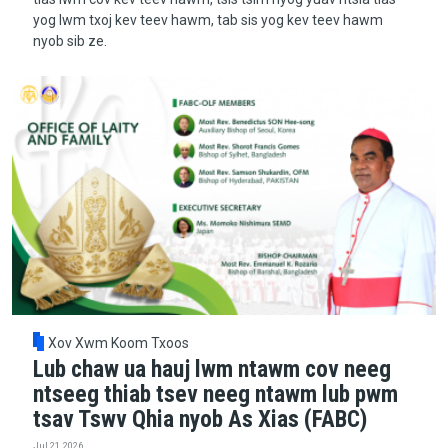
yog lwm txoj kev teev hawm, tab sis yog kev teev hawm
nyob sib ze.
Xov Xwm Koom Txoos
Lub chaw ua hauj lwm ntawm cov neeg
ntseeg thiab tsev neeg ntawm lub pwm
tsav Tswv Qhia nyob As Xias (FABC)
Jul 21, 2026