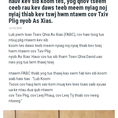
hauv kev sib koom tes, yog qhov tseem
ceeb rau kev daws teeb meem nyiag noj
nyiaj thiab kev tswj hwm ntawm cov Txiv
Plig nyob As Xias.
Jul 22, 2026
Lub pwm tsav Tswv Qhia As Xias (FABC), rov hais txog tus
ntsuj plig ntawm kev sib
koom tes daws teeb meem nyiag noj nyiaj thiab kev tswj
hwm ntawm cov Txiv Plig
nyob As Xias. Hauv cov lus sib tham Tswv Qhia David uas
nws yog tus lwm thawj tswj
ntawm FABC thiab yog tus thawj kav xwm fab kev sib koom
siab hais tias : “Lub Koom
Txoos cov hauj lwm xav kom muaj kev lees txais saib xyuas
ua ke ntau dua qub ntawm
cov Txiv Plig, cov Leej Phauj, cov Leej Tij thiab cov neeg
ntseeg.”