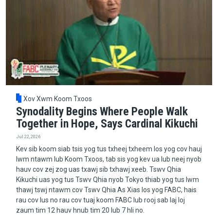
Xov Xwm Koom Txoos
Synodality Begins Where People Walk
Together in Hope, Says Cardinal Kikuchi
Jul 22, 2026
Kev sib koom siab tsis yog tus txheej txheem los yog cov hauj
lwm ntawm lub Koom Txoos, tab sis yog kev ua lub neej nyob
hauv cov zej zog uas txawj sib txhawj xeeb. Tswv Qhia
Kikuchi uas yog tus Tswv Qhia nyob Tokyo thiab yog tus lwm
thawj tswj ntawm cov Tswv Qhia As Xias los yog FABC, hais
rau cov lus no rau cov tuaj koom FABC lub rooj sab laj loj
zaum tim 12 hauv hnub tim 20 lub 7 hli no.