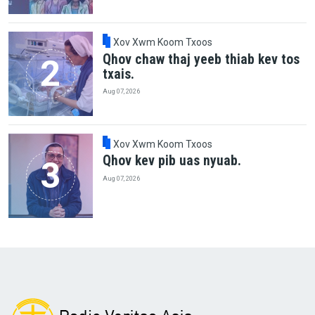
Xov Xwm Koom Txoos
Qhov chaw thaj yeeb thiab kev tos
txais.
Aug 07, 2026
Xov Xwm Koom Txoos
Qhov kev pib uas nyuab.
Aug 07, 2026