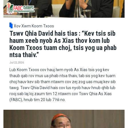
Xov Xwm Koom Txoos
Tswv Qhia David hais tias : “Kev tsis sib
haum xeeb nyob As Xias thov kom lub
Koom Txoos tuam choj, tsis yog ua phab
ntsa thaiv.”
Jul 22, 2026
Lub Koom Txoos cov hauj lwm nyob As Xias tsis yog kev
thaub qab rov mus ua phab ntsa thaiv, tab sis yog kev tuam
choj hauv kev sib tham ntawm cov zej zog uas muaj kev sib
tawg. Tswv Qhia David hais cov lus nyob hauv hnub qhib lub
rooj sab laj loj zaum tim 12 ntawm cov Tswv Qhia As Xias
(FABC), hnub tim 20 lub 7 hli no.