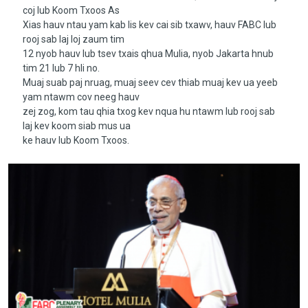
coj lub Koom Txoos As
Xias hauv ntau yam kab lis kev cai sib txawv, hauv FABC lub
rooj sab laj loj zaum tim
12 nyob hauv lub tsev txais qhua Mulia, nyob Jakarta hnub
tim 21 lub 7 hli no.
Muaj suab paj nruag, muaj seev cev thiab muaj kev ua yeeb
yam ntawm cov neeg hauv
zej zog, kom tau qhia txog kev nqua hu ntawm lub rooj sab
laj kev koom siab mus ua
ke hauv lub Koom Txoos.