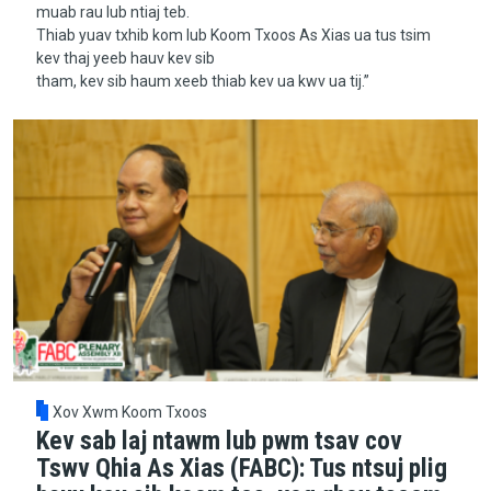
muab rau lub ntiaj teb.
Thiab yuav txhib kom lub Koom Txoos As Xias ua tus tsim
kev thaj yeeb hauv kev sib
tham, kev sib haum xeeb thiab kev ua kwv ua tij.”
Xov Xwm Koom Txoos
Kev sab laj ntawm lub pwm tsav cov
Tswv Qhia As Xias (FABC): Tus ntsuj plig