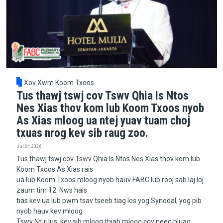
Xov Xwm Koom Txoos
Tus thawj tswj cov Tswv Qhia Is Ntos
Nes Xias thov kom lub Koom Txoos nyob
As Xias mloog ua ntej yuav tuam choj
txuas nrog kev sib raug zoo.
Jul 24, 2026
Tus thawj tswj cov Tswv Qhia Is Ntos Nes Xias thov kom lub
Koom Txoos As Xias rais
ua lub Koom Txoos mloog nyob hauv FABC lub rooj sab laj loj
zaum tim 12. Nws hais
tias kev ua lub pwm tsav tseeb tiag los yog Synodal, yog pib
nyob hauv kev mloog
Tswv Ntuj lus, kev sib mloog thiab mloog cov neeg pluag