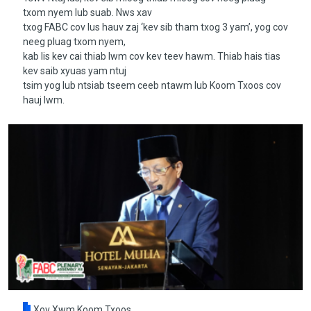
txom nyem lub suab. Nws xav
txog FABC cov lus hauv zaj ‘kev sib tham txog 3 yam’, yog cov
neeg pluag txom nyem,
kab lis kev cai thiab lwm cov kev teev hawm. Thiab hais tias
kev saib xyuas yam ntuj
tsim yog lub ntsiab tseem ceeb ntawm lub Koom Txoos cov
hauj lwm.
Xov Xwm Koom Txoos