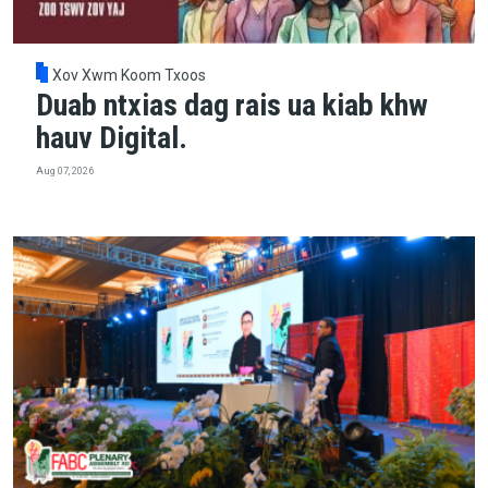
Xov Xwm Koom Txoos
Duab ntxias dag rais ua kiab khw
hauv Digital.
Aug 07, 2026