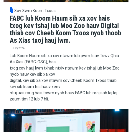
Xov Xwm Koom Txoos
FABC lub Koom Haum sib xa xov hais
txog kev tshaj lub Moo Zoo hauv Digital
thiab cov Cheeb Koom Txoos nyob thoob
As Xias txoj hauj lwm.
Jul 25, 2026
Lub Koom Haum sib xa xov ntawm lub pwm tsav Tswv Qhia
As Xias (FABC-OSC), hais
txog cov hauj lwm txhab ntxiv ntawm kev tshaj lub Moo Zoo
nyob hauv kev sib xa xov
digital, kev sib xa xov ntawm cov Cheeb Koom Txoos thiab
kev sib koom tes hauv xeev
ntuj uas raug hais tawm nyob hauv FABC lub rooj sab laj loj
zaum tim 12 lub 7 hli.