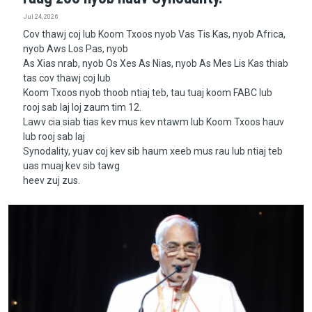
Jul 24, 2026
Cov thawj coj lub Koom Txoos nyob Vas Tis Kas, nyob Africa,
nyob Aws Los Pas, nyob
As Xias nrab, nyob Os Xes As Nias, nyob As Mes Lis Kas thiab
tas cov thawj coj lub
Koom Txoos nyob thoob ntiaj teb, tau tuaj koom FABC lub
rooj sab laj loj zaum tim 12.
Lawv cia siab tias kev mus kev ntawm lub Koom Txoos hauv
lub rooj sab laj
Synodality, yuav coj kev sib haum xeeb mus rau lub ntiaj teb
uas muaj kev sib tawg
heev zuj zus.