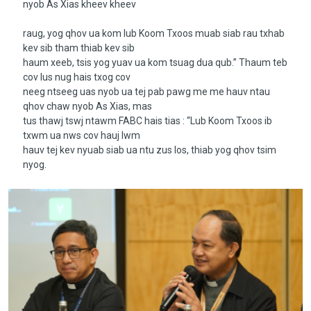
nyob As Xias kheev kheev
raug, yog qhov ua kom lub Koom Txoos muab siab rau txhab
kev sib tham thiab kev sib
haum xeeb, tsis yog yuav ua kom tsuag dua qub.” Thaum teb
cov lus nug hais txog cov
neeg ntseeg uas nyob ua tej pab pawg me me hauv ntau
qhov chaw nyob As Xias, mas
tus thawj tswj ntawm FABC hais tias : “Lub Koom Txoos ib
txwm ua nws cov hauj lwm
hauv tej kev nyuab siab ua ntu zus los, thiab yog qhov tsim
nyog.