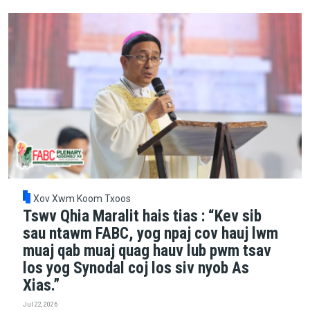
Xov Xwm Koom Txoos
Tswv Qhia Maralit hais tias : “Kev sib
sau ntawm FABC, yog npaj cov hauj lwm
muaj qab muaj quag hauv lub pwm tsav
los yog Synodal coj los siv nyob As
Xias.”
Jul 22, 2026