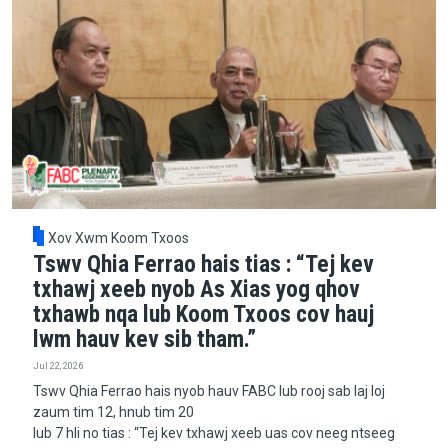
Xov Xwm Koom Txoos
Tswv Qhia Ferrao hais tias : “Tej kev
txhawj xeeb nyob As Xias yog qhov
txhawb nqa lub Koom Txoos cov hauj
lwm hauv kev sib tham.”
Jul 22, 2026
Tswv Qhia Ferrao hais nyob hauv FABC lub rooj sab laj loj
zaum tim 12, hnub tim 20
lub 7 hli no tias : “Tej kev txhawj xeeb uas cov neeg ntseeg