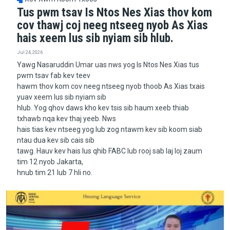
Tus pwm tsav Is Ntos Nes Xias thov kom
cov thawj coj neeg ntseeg nyob As Xias
hais xeem lus sib nyiam sib hlub.
Jul 24, 2026
Yawg Nasaruddin Umar uas nws yog Is Ntos Nes Xias tus
pwm tsav fab kev teev
hawm thov kom cov neeg ntseeg nyob thoob As Xias txais
yuav xeem lus sib nyiam sib
hlub. Yog qhov daws kho kev tsis sib haum xeeb thiab
txhawb nqa kev thaj yeeb. Nws
hais tias kev ntseeg yog lub zog ntawm kev sib koom siab
ntau dua kev sib cais sib
tawg. Hauv kev hais lus qhib FABC lub rooj sab laj loj zaum
tim 12 nyob Jakarta,
hnub tim 21 lub 7 hli no.