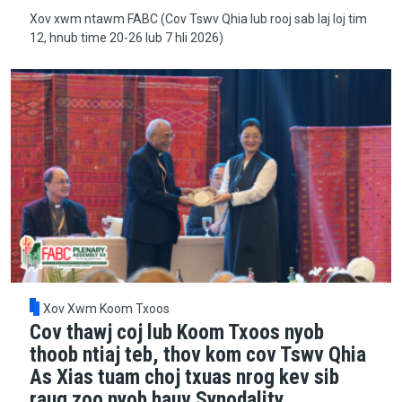
Xov xwm ntawm FABC (Cov Tswv Qhia lub rooj sab laj loj tim
12, hnub time 20-26 lub 7 hli 2026)
Xov Xwm Koom Txoos
Cov thawj coj lub Koom Txoos nyob
thoob ntiaj teb, thov kom cov Tswv Qhia
As Xias tuam choj txuas nrog kev sib
raug zoo nyob hauv Synodality.