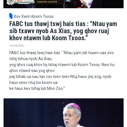
Xov Xwm Koom Txoos
FABC tus thawj tswj hais tias : “Ntau yam
sib txawv nyob As Xias, yog qhov ruaj
khov ntawm lub Koom Txoos.”
Jul 24, 2026
FABC tus thawj tswj hais tias : “Ntau yam sib txawv uas zoo
txhij txhua nyob As Xias,
yog qhov ruaj khov loj tshaj ntawm lub Koom Txoos. Nws hu
qhov ntawd tias yog qhov
paj tshab ua sau tas cov tsev teev Ntuj hauv zej zog, nyob
hauv xeev ntuj los koom ua
ke hauv kev tshaj lub Moo Zoo.”