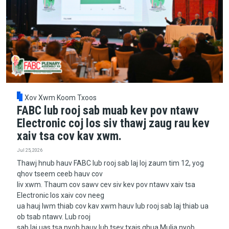
Xov Xwm Koom Txoos
FABC lub rooj sab muab kev pov ntawv
Electronic coj los siv thawj zaug rau kev
xaiv tsa cov kav xwm.
Jul 25, 2026
Thawj hnub hauv FABC lub rooj sab laj loj zaum tim 12, yog
qhov tseem ceeb hauv cov
liv xwm. Thaum cov sawv cev siv kev pov ntawv xaiv tsa
Electronic los xaiv cov neeg
ua hauj lwm thiab cov kav xwm hauv lub rooj sab laj thiab ua
ob tsab ntawv. Lub rooj
sab laj uas tsa nyob hauv lub tsev txais qhua Mulia nyob