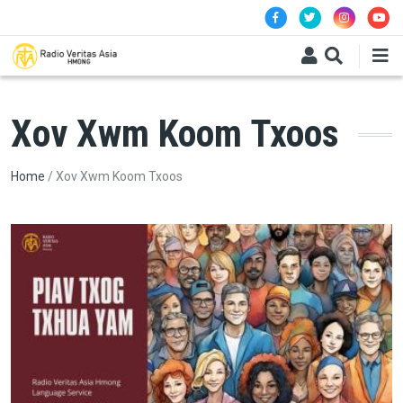
Skip to main content
Xov Xwm Koom Txoos
Breadcrumb
Home
Xov Xwm Koom Txoos