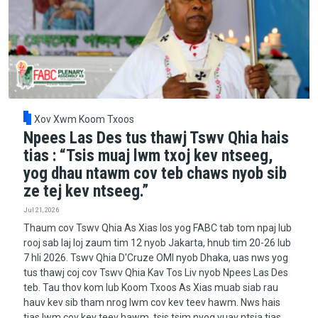
Xov Xwm Koom Txoos
Npees Las Des tus thawj Tswv Qhia hais
tias : “Tsis muaj lwm txoj kev ntseeg,
yog dhau ntawm cov teb chaws nyob sib
ze tej kev ntseeg.”
Jul 21, 2026
Thaum cov Tswv Qhia As Xias los yog FABC tab tom npaj lub
rooj sab laj loj zaum tim 12 nyob Jakarta, hnub tim 20-26 lub
7 hli 2026. Tswv Qhia D'Cruze OMI nyob Dhaka, uas nws yog
tus thawj coj cov Tswv Qhia Kav Tos Liv nyob Npees Las Des
teb. Tau thov kom lub Koom Txoos As Xias muab siab rau
hauv kev sib tham nrog lwm cov kev teev hawm. Nws hais
tias lwm cov kev teev hawm, tsis tsim nyog yuav ntsia tias