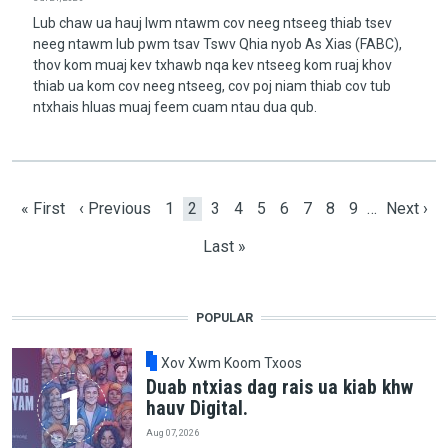
Lub chaw ua hauj lwm ntawm cov neeg ntseeg thiab tsev
neeg ntawm lub pwm tsav Tswv Qhia nyob As Xias (FABC),
thov kom muaj kev txhawb nqa kev ntseeg kom ruaj khov
thiab ua kom cov neeg ntseeg, cov poj niam thiab cov tub
ntxhais hluas muaj feem cuam ntau dua qub.
Pagination
First page
Previous page
Page
Current page
Page
Page
Page
Page
Page
Page
Page
Next pa
« First
‹ Previous
1
2
3
4
5
6
7
8
9
…
Next ›
Last page
Last »
POPULAR
Xov Xwm Koom Txoos
Duab ntxias dag rais ua kiab khw
hauv Digital.
Aug 07, 2026