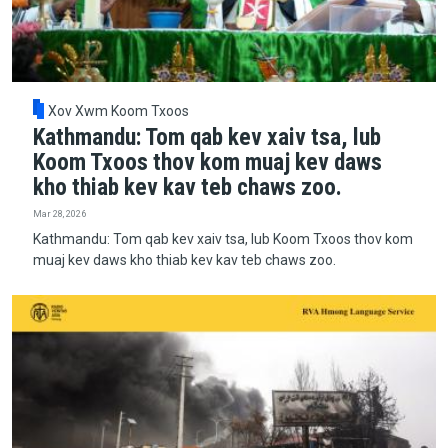
Xov Xwm Koom Txoos
Kathmandu: Tom qab kev xaiv tsa, lub
Koom Txoos thov kom muaj kev daws
kho thiab kev kav teb chaws zoo.
Mar 28, 2026
Kathmandu: Tom qab kev xaiv tsa, lub Koom Txoos thov kom
muaj kev daws kho thiab kev kav teb chaws zoo.