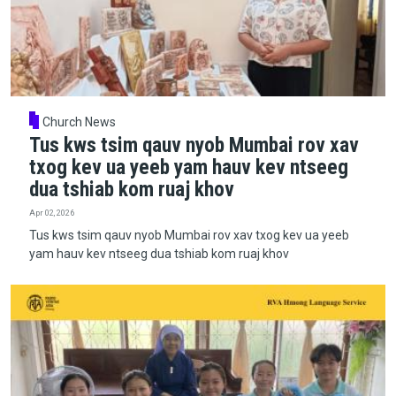
Church News
Tus kws tsim qauv nyob Mumbai rov xav
txog kev ua yeeb yam hauv kev ntseeg
dua tshiab kom ruaj khov
Apr 02, 2026
Tus kws tsim qauv nyob Mumbai rov xav txog kev ua yeeb
yam hauv kev ntseeg dua tshiab kom ruaj khov