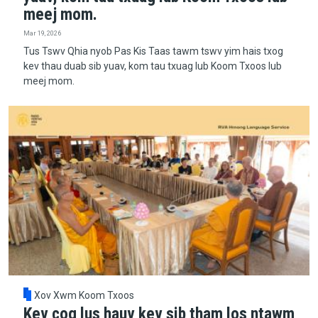
meej mom.
Mar 19, 2026
Tus Tswv Qhia nyob Pas Kis Taas tawm tswv yim hais txog
kev thau duab sib yuav, kom tau txuag lub Koom Txoos lub
meej mom.
Xov Xwm Koom Txoos
Kev cog lus hauv kev sib tham los ntawm