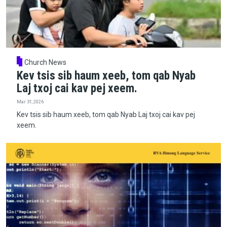
Church News
Kev tsis sib haum xeeb, tom qab Nyab
Laj txoj cai kav pej xeem.
Mar 31, 2026
Kev tsis sib haum xeeb, tom qab Nyab Laj txoj cai kav pej
xeem.