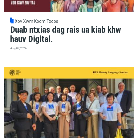
Xov Xwm Koom Txoos
Duab ntxias dag rais ua kiab khw
hauv Digital.
Aug 07, 2026