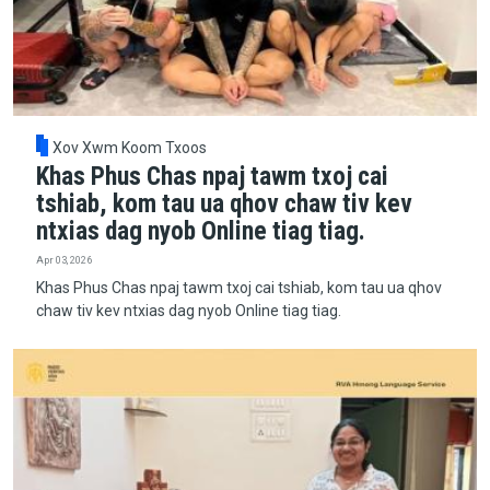
Xov Xwm Koom Txoos
Khas Phus Chas npaj tawm txoj cai
tshiab, kom tau ua qhov chaw tiv kev
ntxias dag nyob Online tiag tiag.
Apr 03, 2026
Khas Phus Chas npaj tawm txoj cai tshiab, kom tau ua qhov
chaw tiv kev ntxias dag nyob Online tiag tiag.