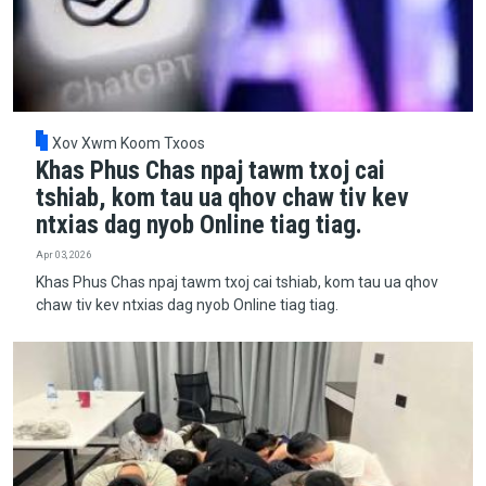
Xov Xwm Koom Txoos
Khas Phus Chas npaj tawm txoj cai
tshiab, kom tau ua qhov chaw tiv kev
ntxias dag nyob Online tiag tiag.
Apr 03, 2026
Khas Phus Chas npaj tawm txoj cai tshiab, kom tau ua qhov
chaw tiv kev ntxias dag nyob Online tiag tiag.