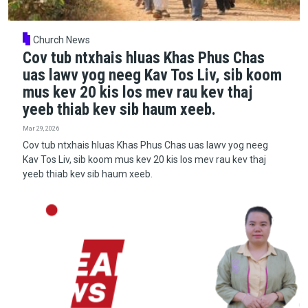
Church News
Cov tub ntxhais hluas Khas Phus Chas
uas lawv yog neeg Kav Tos Liv, sib koom
mus kev 20 kis los mev rau kev thaj
yeeb thiab kev sib haum xeeb.
Mar 29, 2026
Cov tub ntxhais hluas Khas Phus Chas uas lawv yog neeg
Kav Tos Liv, sib koom mus kev 20 kis los mev rau kev thaj
yeeb thiab kev sib haum xeeb.