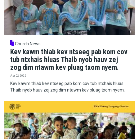
Church News
Kev kawm thiab kev ntseeg pab kom cov
tub ntxhais hluas Thaib nyob hauv zej
zog dim ntawm kev pluag txom nyem.
Apr 02, 2026
Kev kawm thiab kev ntseeg pab kom cov tub ntxhais hluas
Thaib nyob hauv zej zog dim ntawm kev pluag txom nyem.