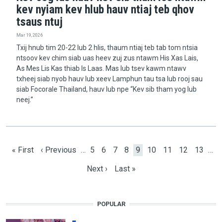
kev nyiam kev hlub hauv ntiaj teb qhov
tsaus ntuj
Mar 19, 2026
Txij hnub tim 20-22 lub 2 hlis, thaum ntiaj teb tab tom ntsia
ntsoov kev chim siab uas heev zuj zus ntawm His Xas Lais,
As Mes Lis Kas thiab Is Laas. Mas lub tsev kawm ntawv
txheej siab nyob hauv lub xeev Lamphun tau tsa lub rooj sau
siab Focorale Thailand, hauv lub npe “Kev sib tham yog lub
neej.”
Pagination
First page
Previous page
Page
Page
Page
Page
Current page
Page
Page
Page
Page
« First
‹ Previous
…
5
6
7
8
9
10
11
12
13
…
Next page
Last page
Next ›
Last »
POPULAR