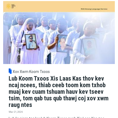
Xov Xwm Koom Txoos
Lub Koom Txoos Xis Laas Kas thov kev
ncaj ncees, thiab ceeb toom kom txhob
muaj kev cuam tshuam hauv kev tseev
tsim, tom qab tus qub thawj coj xov xwm
raug ntes
Mar 21, 2026