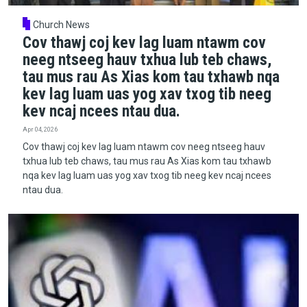
Church News
Cov thawj coj kev lag luam ntawm cov
neeg ntseeg hauv txhua lub teb chaws,
tau mus rau As Xias kom tau txhawb nqa
kev lag luam uas yog xav txog tib neeg
kev ncaj ncees ntau dua.
Apr 04, 2026
Cov thawj coj kev lag luam ntawm cov neeg ntseeg hauv
txhua lub teb chaws, tau mus rau As Xias kom tau txhawb
nqa kev lag luam uas yog xav txog tib neeg kev ncaj ncees
ntau dua.