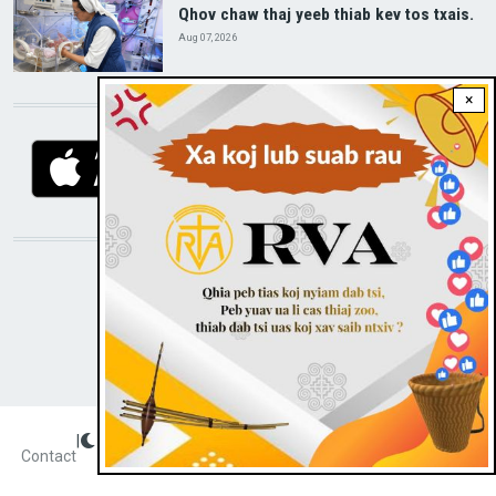
Qhov chaw thaj yeeb thiab kev tos txais.
Aug 07, 2026
×
DOWNLOAD RVA APP
STAY CONNECTED WITH US!
|
Dark theme
FOOTER
Contact
Radio Veritas Asia © 2023