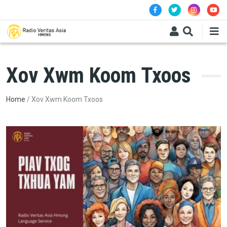
Skip to main content
Xov Xwm Koom Txoos
Breadcrumb
Home
Xov Xwm Koom Txoos