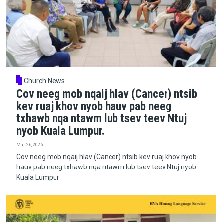
Church News
Cov neeg mob nqaij hlav (Cancer) ntsib
kev ruaj khov nyob hauv pab neeg
txhawb nqa ntawm lub tsev teev Ntuj
nyob Kuala Lumpur.
Mar 26, 2026
Cov neeg mob nqaij hlav (Cancer) ntsib kev ruaj khov nyob
hauv pab neeg txhawb nqa ntawm lub tsev teev Ntuj nyob
Kuala Lumpur