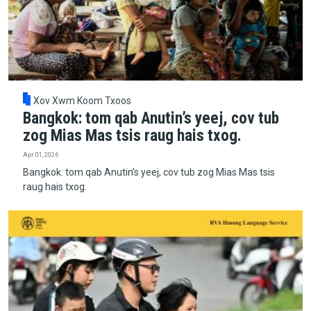
Xov Xwm Koom Txoos
Bangkok: tom qab Anutin’s yeej, cov tub
zog Mias Mas tsis raug hais txog.
Apr 01, 2026
Bangkok: tom qab Anutin’s yeej, cov tub zog Mias Mas tsis
raug hais txog.