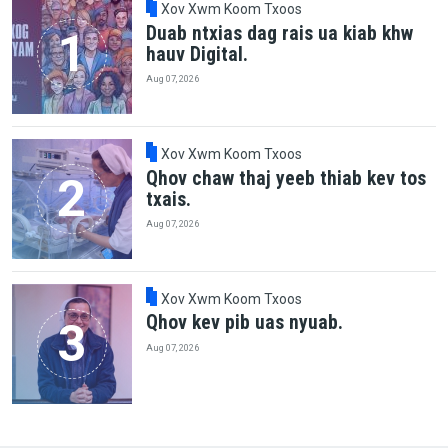
Xov Xwm Koom Txoos
Duab ntxias dag rais ua kiab khw
hauv Digital.
Aug 07, 2026
Xov Xwm Koom Txoos
Qhov chaw thaj yeeb thiab kev tos
txais.
Aug 07, 2026
Xov Xwm Koom Txoos
Qhov kev pib uas nyuab.
Aug 07, 2026