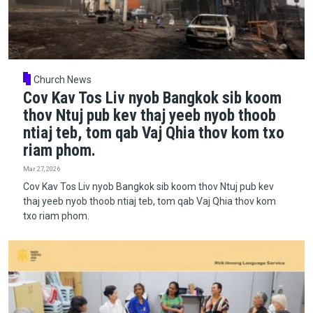
Church News
Cov Kav Tos Liv nyob Bangkok sib koom
thov Ntuj pub kev thaj yeeb nyob thoob
ntiaj teb, tom qab Vaj Qhia thov kom txo
riam phom.
Mar 27, 2026
Cov Kav Tos Liv nyob Bangkok sib koom thov Ntuj pub kev
thaj yeeb nyob thoob ntiaj teb, tom qab Vaj Qhia thov kom
txo riam phom.