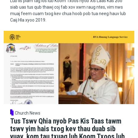
Lub lis piam tag los lub Koom Txoos nyob Xis Laas Kas zoo
siab uas tus qub thawj coj fab xov xwm raug ntes, vim nws
muaj feem cuam txog kev chua hoob pob tua neeg hauv lub
Caij Hla xyoo 2019.
Church News
Tus Tswv Qhia nyob Pas Kis Taas tawm
tswv yim hais txog kev thau duab sib
yuav, kom tau txuag lub Koom Txoos lub