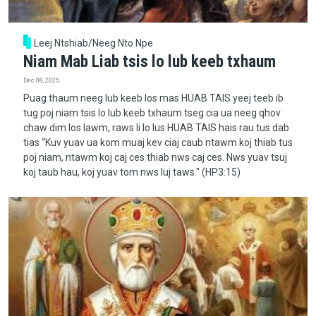
Leej Ntshiab/Neeg Nto Npe
Niam Mab Liab tsis lo lub keeb txhaum
Dec 08, 2025
Puag thaum neeg lub keeb los mas HUAB TAIS yeej teeb ib
tug poj niam tsis lo lub keeb txhaum tseg cia ua neeg qhov
chaw dim los lawm, raws li lo lus HUAB TAIS hais rau tus dab
tias “Kuv yuav ua kom muaj kev ciaj caub ntawm koj thiab tus
poj niam, ntawm koj caj ces thiab nws caj ces. Nws yuav tsuj
koj taub hau, koj yuav tom nws luj taws." (HP3:15)