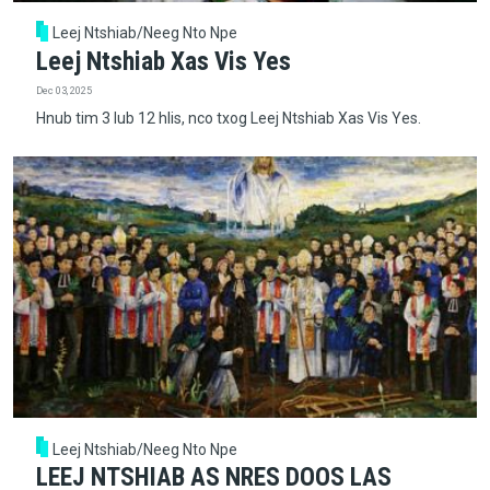
Leej Ntshiab/Neeg Nto Npe
Leej Ntshiab Xas Vis Yes
Dec 03, 2025
Hnub tim 3 lub 12 hlis, nco txog Leej Ntshiab Xas Vis Yes.
Leej Ntshiab/Neeg Nto Npe
LEEJ NTSHIAB AS NRES DOOS LAS