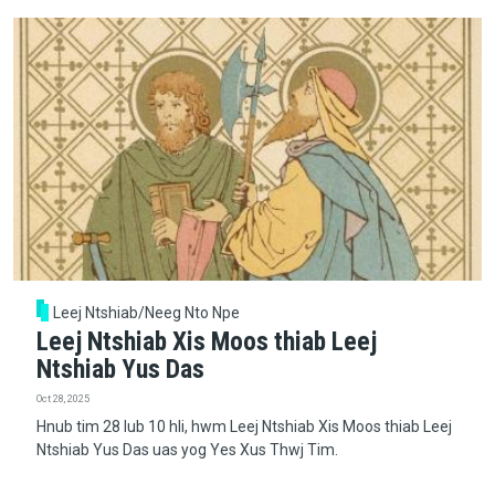
Leej Ntshiab/Neeg Nto Npe
Leej Ntshiab Xis Moos thiab Leej
Ntshiab Yus Das
Oct 28, 2025
Hnub tim 28 lub 10 hli, hwm Leej Ntshiab Xis Moos thiab Leej
Ntshiab Yus Das uas yog Yes Xus Thwj Tim.