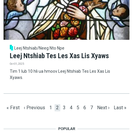
Leej Ntshiab/Neeg Nto Npe
Leej Ntshiab Tes Les Xas Lis Xyaws
Oct 01, 2025
Tim 1 lub 10 hli ua hmoov Leej Ntshiab Tes Les Xas Lis
Xyaws.
Pagination
First page
Previous page
Page
Current page
Page
Page
Page
Page
Page
Next page
Last pag
« First
‹ Previous
1
2
3
4
5
6
7
Next ›
Last »
POPULAR