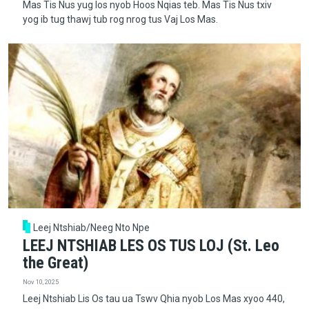
Mas Tis Nus yug los nyob Hoos Nqias teb. Mas Tis Nus txiv
yog ib tug thawj tub rog nrog tus Vaj Los Mas.
Leej Ntshiab/Neeg Nto Npe
LEEJ NTSHIAB LES OS TUS LOJ (St. Leo
the Great)
Nov 10, 2025
Leej Ntshiab Lis Os tau ua Tswv Qhia nyob Los Mas xyoo 440,