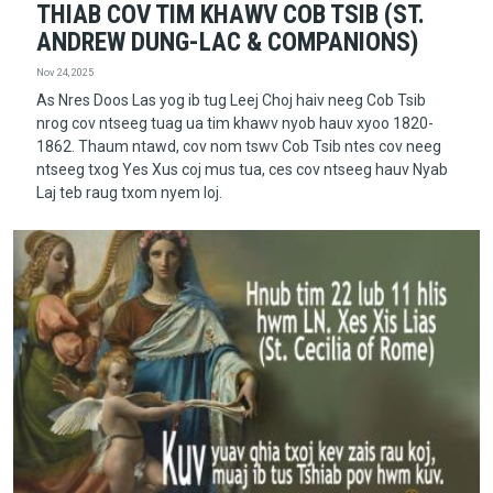
THIAB COV TIM KHAWV COB TSIB (ST.
ANDREW DUNG-LAC & COMPANIONS)
Nov 24, 2025
As Nres Doos Las yog ib tug Leej Choj haiv neeg Cob Tsib
nrog cov ntseeg tuag ua tim khawv nyob hauv xyoo 1820-
1862. Thaum ntawd, cov nom tswv Cob Tsib ntes cov neeg
ntseeg txog Yes Xus coj mus tua, ces cov ntseeg hauv Nyab
Laj teb raug txom nyem loj.