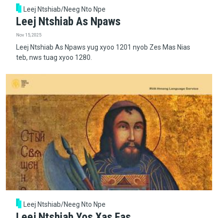
Leej Ntshiab/Neeg Nto Npe
Leej Ntshiab As Npaws
Nov 15, 2025
Leej Ntshiab As Npaws yug xyoo 1201 nyob Zes Mas Nias
teb, nws tuag xyoo 1280.
Leej Ntshiab/Neeg Nto Npe
Leej Ntshiab Yos Xas Fas