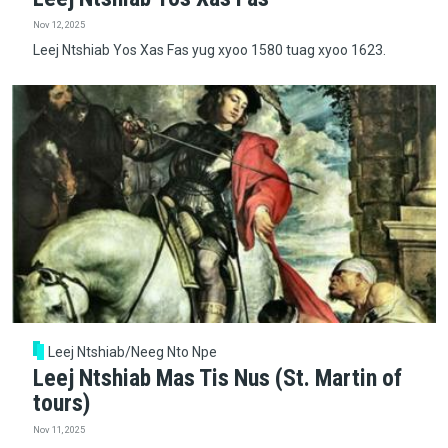
Nov 12, 2025
Leej Ntshiab Yos Xas Fas yug xyoo 1580 tuag xyoo 1623.
Leej Ntshiab/Neeg Nto Npe
Leej Ntshiab Mas Tis Nus (St. Martin of
tours)
Nov 11, 2025