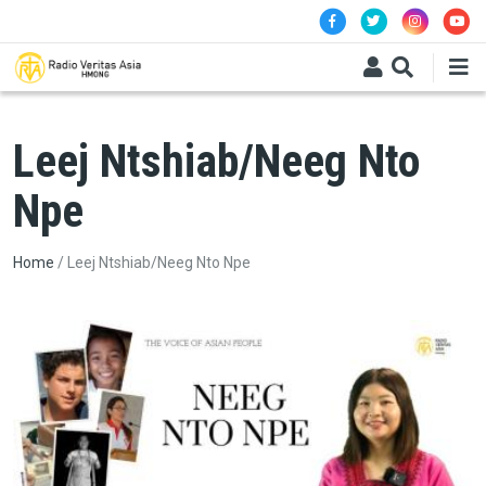
Skip to main content
Leej Ntshiab/Neeg Nto
Npe
Breadcrumb
Home
Leej Ntshiab/Neeg Nto Npe