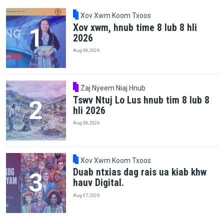
Xov Xwm Koom Txoos
Xov xwm, hnub time 8 lub 8 hli
2026
Aug 08, 2026
Zaj Nyeem Niaj Hnub
Tswv Ntuj Lo Lus hnub tim 8 lub 8
hli 2026
Aug 08, 2026
Xov Xwm Koom Txoos
Duab ntxias dag rais ua kiab khw
hauv Digital.
Aug 07, 2026