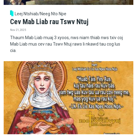
Leej Ntshiab/Neeg Nto Npe
Cev Mab Liab rau Tswv Ntuj
Nov 21, 2025
Thaum Mab Liab muaj 3 xyoos, nws niam thiab nws txiv coj
Mab Liab mus cev rau Tswv Ntuj raws li nkawd tau cog lus
cia.