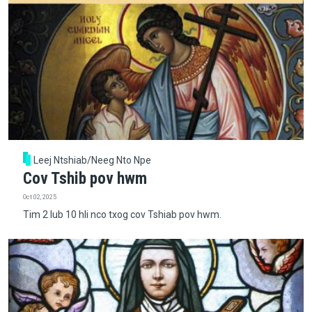
Leej Ntshiab/Neeg Nto Npe
Cov Tshib pov hwm
Oct 02, 2025
Tim 2 lub 10 hli nco txog cov Tshiab pov hwm.