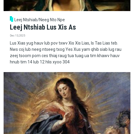
Leej Ntshiab/Neeg Nto Npe
Leej Ntshiab Lus Xis As
Dec 13, 2025
Lus Xias yug hauv lub pov txwv Xis Xis Lias, Is Tas Lias teb.
Nws coj lub neeg ntseeg txog Yes Xus yam qhib siab lug rau
zeej tsoom pom ces thiaj raug tua tuag ua tim khawv hauv
hnub tim 14 lub 12 hlis xyoo 304