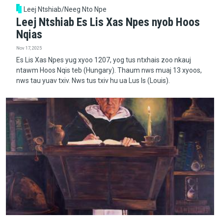
Leej Ntshiab/Neeg Nto Npe
Leej Ntshiab Es Lis Xas Npes nyob Hoos
Nqias
Nov 17, 2025
Es Lis Xas Npes yug xyoo 1207, yog tus ntxhais zoo nkauj
ntawm Hoos Nqis teb (Hungary). Thaum nws muaj 13 xyoos,
nws tau yuav txiv. Nws tus txiv hu ua Lus Is (Louis).