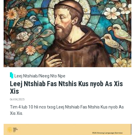
Leej Ntshiab/Neeg Nto Npe
Leej Ntshiab Fas Ntshis Kus nyob As Xis
Xis
Oct 04, 2025
Tim 4 lub 10 hli nco txog Leej Ntshiab Fas Ntshis Kus nyob As
Xis Xis.