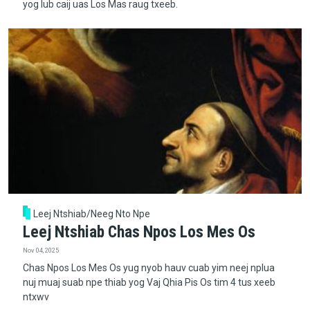
yog lub caij uas Los Mas raug txeeb.
Leej Ntshiab/Neeg Nto Npe
Leej Ntshiab Chas Npos Los Mes Os
Nov 04, 2025
Chas Npos Los Mes Os yug nyob hauv cuab yim neej nplua
nuj muaj suab npe thiab yog Vaj Qhia Pis Os tim 4 tus xeeb
ntxwv