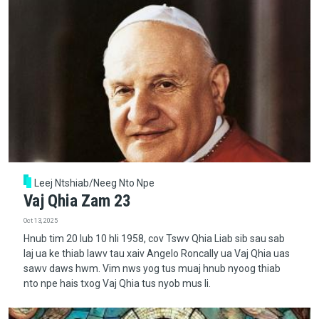
Leej Ntshiab/Neeg Nto Npe
Vaj Qhia Zam 23
Oct 13, 2025
Hnub tim 20 lub 10 hli 1958, cov Tswv Qhia Liab sib sau sab
laj ua ke thiab lawv tau xaiv Angelo Roncally ua Vaj Qhia uas
sawv daws hwm. Vim nws yog tus muaj hnub nyoog thiab
nto npe hais txog Vaj Qhia tus nyob mus li.