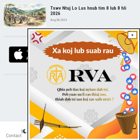
Tswv Ntuj Lo Lus hnub tim 8 lub 8 hli
2026
Aug 08, 2026
×
DOWNLOAD RVA APP
STAY CONNECTED WITH US!
|
Dark theme
FOOTER
Contact