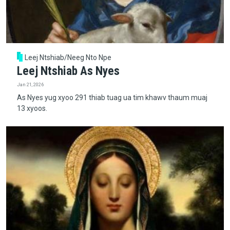
Leej Ntshiab/Neeg Nto Npe
Leej Ntshiab As Nyes
Jan 21, 2026
As Nyes yug xyoo 291 thiab tuag ua tim khawv thaum muaj
13 xyoos.