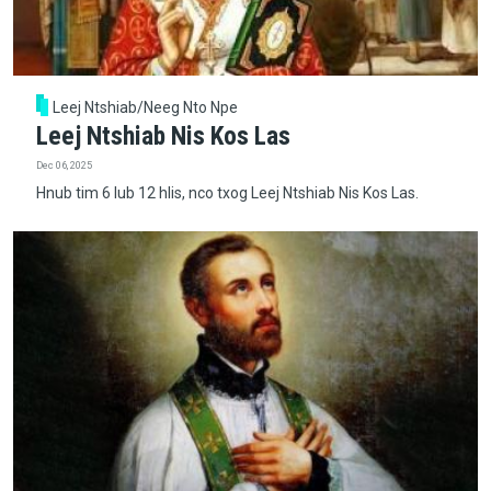
Leej Ntshiab/Neeg Nto Npe
Leej Ntshiab Nis Kos Las
Dec 06, 2025
Hnub tim 6 lub 12 hlis, nco txog Leej Ntshiab Nis Kos Las.