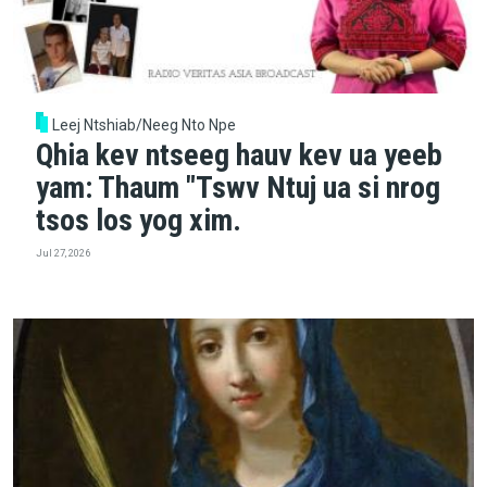
Leej Ntshiab/Neeg Nto Npe
Qhia kev ntseeg hauv kev ua yeeb
yam: Thaum "Tswv Ntuj ua si nrog
tsos los yog xim.
Jul 27, 2026