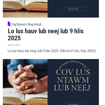
Zaj Nyeem Niaj Hnub
Lo lus hauv lub neej lub 9 hlis
2025
Sep 10, 2025
Lo lus hauv lub neej, lub 9 hlis 2025. (Word of Life, Sep 2025)