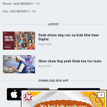
Phone: +632 89390011 - 15
Fax: +632 89390011 - 15
LATEST
Duab ntxias dag rais ua kiab khw hauv
Digital.
Aug 07, 2026
Qhov chaw thaj yeeb thiab kev tos txais.
Aug 07, 2026
DOWNLOAD RVA APP
×