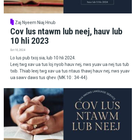
Zaj Nyeem Niaj Hnub
Cov lus ntawm lub neej, hauv lub
10 hli 2023
Oct 10, 2024
Lo lus pub txoj sia, lub 10 hli 2024.
Leej twg xav ua tus loj nyob hauv nej, nws yuav ua nej tus tub
txib. Thiab leej twg xav ua tus ntaus thawj hauv nej, nws yuav
ua sawv daws tus qhev. (MK 10 : 34-44).