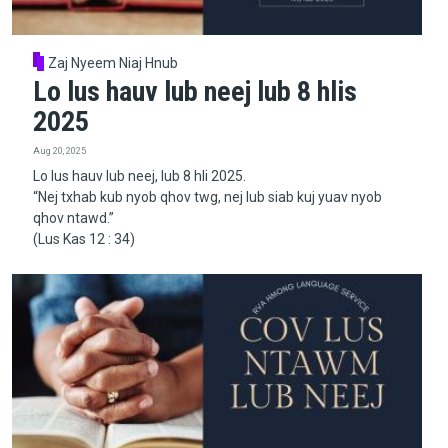
Zaj Nyeem Niaj Hnub
Lo lus hauv lub neej lub 8 hlis
2025
Aug 20, 2025
Lo lus hauv lub neej, lub 8 hli 2025.
“Nej txhab kub nyob qhov twg, nej lub siab kuj yuav nyob
qhov ntawd.”
(Lus Kas 12 : 34)