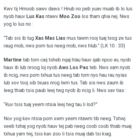
Kwv tij Hmoob sawv daws ! Hnub no peb yuav muab ib lo lus
nyob hauv
Lus Kas
ntawv
Moo Zoo
los tham qhia nej. Nws
yog lo lus no :
“Tab sis ib tug
Xas Mas Lias
mus tawm rooj tuaj txog ze tus
raug mob, nws pom tus neeg mob, nws hlub.” (LK 10 : 33)
Martine
tab tom caij tsheb nqaj hlau hauv qab npoo av, nyob
hauv ib lub nroog loj nyob
Aws Los Pas
teb. Nws xam nyob
ib ncig, nws pom txhua tus neeg tab tom nyo hau rau nyias
lub xov tooj sib txuas nrog lwm tus. Tab sis nws zaum ib
leeg thiab tsis paub leej twg nyob ib ncig li. Nws xav tias :
“Kuv tsis tuaj yeem ntsia leej twg tau li lod?”
Nov yog kev ntsia pom xwm yeem ntawm tib neeg. Tshwj
xeeb tshaj yog nyob hauv tej pab neeg coob coob thiab muaj
txhua yam twj, tsis kav zoo li tsis muaj dab tsi kiag.