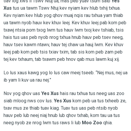
tiav log xws li Tswv Ntuj ua, mas peb yuav tsum saib
Yes
Xus
tus ua tawm Tswv Ntuj kev nyiam kev hlub txhij txhua.
Kev nyiam kev hlub yog qhov muaj nqis rau txhua yam thiab
ua tawm nyob hauv kev khuv leej. Kev khuv leej pab kom peb
txawj ntsia pom txog lwm tus hauv lwm txoj kev tshiab, tsis
hais tus uas peb nyob nrog txhua hnub hauv peb tsev neeg,
hauv tsev kawm ntawv, hauv tej chaw ua hauj lwm. Kev khuv
leej pab kom peb tsis txiav txim, tab sis kom peb zam peb
tej kev txhaum, tab txawm peb hnov qab mus lawm kuj xij.
Lo lus xaus kawg yog lo lus caw meej tseeb. “Nej mus, nej ua
ib yam li kuv ua rau nej.”
Nov yog qhov uas
Yes Xus
hais rau txhua tus neeg uas zoo
siab mloog nws cov lus.
Yes Xus
kom peb ua tus txheeb ze,
txav mus ze thiab tuav kiag. Tuav tus uas peb ntsib nyob
hauv peb lub neej niaj hnub lub qhov txhab, kom tau ua tus
neeg nyob ze nrog lwm tus raws li lub
Moo Zoo
qhia.