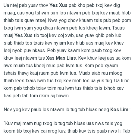
Ua ntej peb yuav thov
Yes Xus
pab kho peb txoj kev dig
muag, uas yog tshwm sim los ntawm peb txoj kev muab hlob
thiab tsis quav ntsej. Nws yog qhov khuam tsis pub peb pom
txog lwm yam yog dhau ntawm peb tus kheej lawm. Tsuas
muaj
Yes Xus
tib txoj kev coj xwb, uas yuav qhib peb lub
siab thiab tos txais kev nyiam kev hlub uas muaj kev khuv
leej nyob puv nkaus. Peb yuav kawm kom paub txog kev
khuv leej ntawm tus
Xas Mas Lias
. Kev khuv leej uas ua kom
nws muab tus kheej mus pab lwm tus. Kom peb xyaum
tshais thawj kauj ruam pub lwm tus. Muab siab rau mloog
thiab lees txais lwm tus txoj kev mob los ua yus tug. Ua li no
kom peb txhob txiav txim rau lwm tus thiab tsis txhob xav
tias peb tab tom nkim sij hawm.
Nov yog kev paub los ntawm ib tug tub hluas neeg
Kos Lim
:
“Kuv maj mam nug txog ib tug tub hluas uas nws tsis yog
koom tib txoj kev cai nrog kuv, thiab kuv tsis paub nws li. Tab