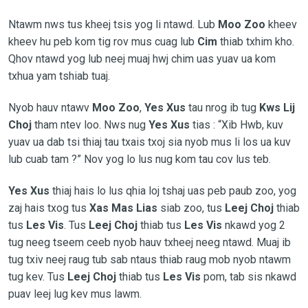
Ntawm nws tus kheej tsis yog li ntawd. Lub
Moo Zoo
kheev
kheev hu peb kom tig rov mus cuag lub
Cim
thiab txhim kho.
Qhov ntawd yog lub neej muaj hwj chim uas yuav ua kom
txhua yam tshiab tuaj.
Nyob hauv ntawv
Moo Zoo
,
Yes Xus
tau nrog ib tug
Kws Lij
Choj
tham ntev loo. Nws nug
Yes Xus
tias : “Xib Hwb, kuv
yuav ua dab tsi thiaj tau txais txoj sia nyob mus li los ua kuv
lub cuab tam ?” Nov yog lo lus nug kom tau cov lus teb.
Yes Xus
thiaj hais lo lus qhia loj tshaj uas peb paub zoo, yog
zaj hais txog tus
Xas Mas Lias
siab zoo, tus
Leej Choj
thiab
tus
Les Vis
. Tus
Leej Choj
thiab tus
Les Vis
nkawd yog 2
tug neeg tseem ceeb nyob hauv txheej neeg ntawd. Muaj ib
tug txiv neej raug tub sab ntaus thiab raug mob nyob ntawm
tug kev. Tus
Leej Choj
thiab tus
Les Vis
pom, tab sis nkawd
puav leej lug kev mus lawm.