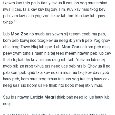
txawm kuv tsis paub tias yuav ua li cas los yog mus nrhiav
nws li cas, tsis kav kuv kuj xav sim. Kuv xav hais txog kev
pab, vim kuv saib yog zoo li kuv tab tom kho kuv lub qhov
txhab.”
Lub
Moo Zoo
no muab tus yawm sij tseem ceeb rau peb,
kom peb txawj nco txog kev ua neeg ib yam li peb. Yog qhov
qhia txog Tswv Ntuj lub npe. Lub
Moo Zoo
ua kom peb muaj
peev xwm tshais ruam hla tej teeb meem ntawm peb lub cev
thiab tej kab lis kev cai uas raug sib faib. Yuav ua lub neej
nyob sib ze nrog txhua tus neeg uas peb ntsib. Qhov ua li no
pab kom peb qhib txoj kev nqaim mus rau txoj kev dav nyob
hauv peb, kom mus txog txhua tus uas yog tus cag hauv cov
neeg uas sib koom ua ke thiab nto koob meej ntxiv mus.
Sau los ntawm
Letizia Magri
thiab pab neeg lo lus hauv lub
neej.