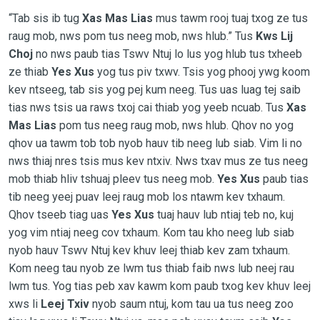
“Tab sis ib tug
Xas Mas Lias
mus tawm rooj tuaj txog ze tus
raug mob, nws pom tus neeg mob, nws hlub.” Tus
Kws Lij
Choj
no nws paub tias Tswv Ntuj lo lus yog hlub tus txheeb
ze thiab
Yes Xus
yog tus piv txwv. Tsis yog phooj ywg koom
kev ntseeg, tab sis yog pej kum neeg. Tus uas luag tej saib
tias nws tsis ua raws txoj cai thiab yog yeeb ncuab. Tus
Xas
Mas Lias
pom tus neeg raug mob, nws hlub. Qhov no yog
qhov ua tawm tob tob nyob hauv tib neeg lub siab. Vim li no
nws thiaj nres tsis mus kev ntxiv. Nws txav mus ze tus neeg
mob thiab hliv tshuaj pleev tus neeg mob.
Yes Xus
paub tias
tib neeg yeej puav leej raug mob los ntawm kev txhaum.
Qhov tseeb tiag uas
Yes Xus
tuaj hauv lub ntiaj teb no, kuj
yog vim ntiaj neeg cov txhaum. Kom tau kho neeg lub siab
nyob hauv Tswv Ntuj kev khuv leej thiab kev zam txhaum.
Kom neeg tau nyob ze lwm tus thiab faib nws lub neej rau
lwm tus. Yog tias peb xav kawm kom paub txog kev khuv leej
xws li
Leej Txiv
nyob saum ntuj, kom tau ua tus neeg zoo