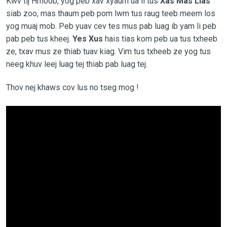
Kwv tij Hmoob, yog peb xav xyaum ua li tus
Xas Mas Lias
siab zoo, mas thaum peb pom lwm tus raug teeb meem los
yog muaj mob. Peb yuav cev tes mus pab luag ib yam li peb
pab peb tus kheej.
Yes Xus
hais tias kom peb ua tus txheeb
ze, txav mus ze thiab tuav kiag. Vim tus txheeb ze yog tus
neeg khuv leej luag tej thiab pab luag tej.
Thov nej khaws cov lus no tseg mog !