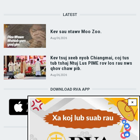
LATEST
Kev sau ntawv Moo Zoo.
Aug 06, 2026
Kev tsuj xeeb nyob Chiangmai, coj tus
tub tshaj Ntuj Lus PIME rov los rau nws
qhov chaw pib.
Aug 06, 2026
DOWNLOAD RVA APP
×
STAY CONNECTED WITH US!