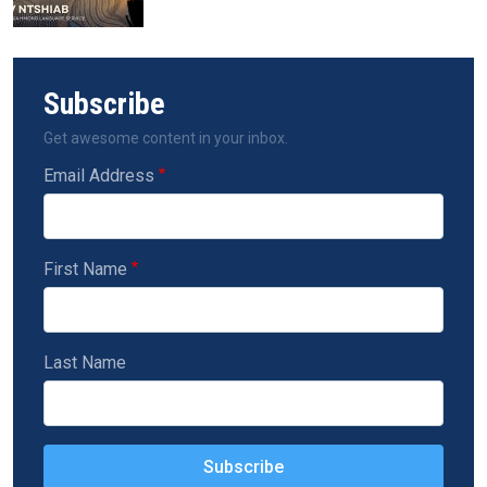
Subscribe
Get awesome content in your inbox.
Email Address
First Name
Last Name