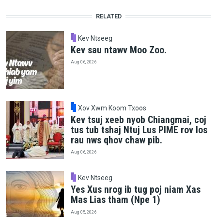
RELATED
Kev Ntseeg
Kev sau ntawv Moo Zoo.
Aug 06, 2026
Xov Xwm Koom Txoos
Kev tsuj xeeb nyob Chiangmai, coj
tus tub tshaj Ntuj Lus PIME rov los
rau nws qhov chaw pib.
Aug 06, 2026
Kev Ntseeg
Yes Xus nrog ib tug poj niam Xas
Mas Lias tham (Npe 1)
Aug 05, 2026