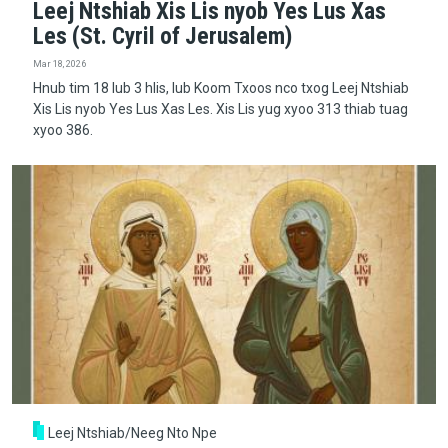
Leej Ntshiab Xis Lis nyob Yes Lus Xas
Les (St. Cyril of Jerusalem)
Mar 18, 2026
Hnub tim 18 lub 3 hlis, lub Koom Txoos nco txog Leej Ntshiab
Xis Lis nyob Yes Lus Xas Les. Xis Lis yug xyoo 313 thiab tuag
xyoo 386.
Leej Ntshiab/Neeg Nto Npe