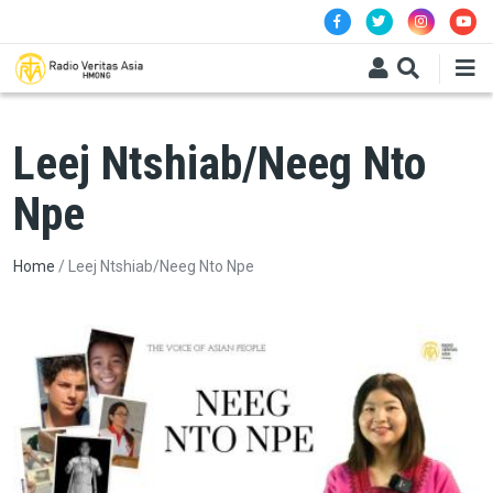
Skip to main content
Leej Ntshiab/Neeg Nto
Npe
Breadcrumb
Home
Leej Ntshiab/Neeg Nto Npe