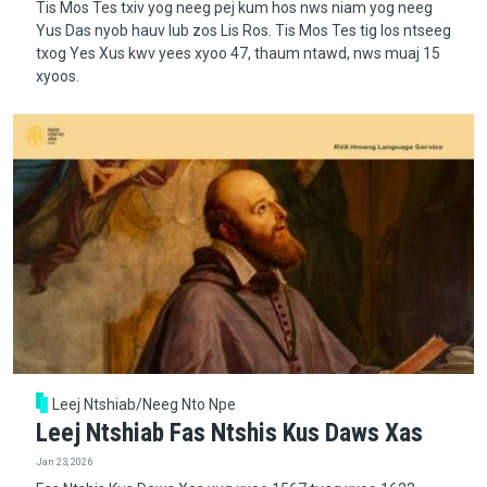
Tis Mos Tes txiv yog neeg pej kum hos nws niam yog neeg
Yus Das nyob hauv lub zos Lis Ros. Tis Mos Tes tig los ntseeg
txog Yes Xus kwv yees xyoo 47, thaum ntawd, nws muaj 15
xyoos.
Leej Ntshiab/Neeg Nto Npe
Leej Ntshiab Fas Ntshis Kus Daws Xas
Jan 23, 2026