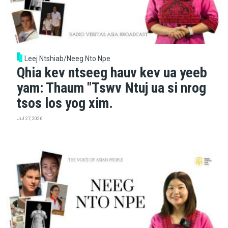
Leej Ntshiab/Neeg Nto Npe
Qhia kev ntseeg hauv kev ua yeeb
yam: Thaum "Tswv Ntuj ua si nrog
tsos los yog xim.
Jul 27, 2026