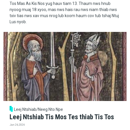
Tos Mas As Kis Nos yug hauv tiam 13. Thaum nws hnub
nyoog muaj 18 xyoo, mas nws hais rau nws niam thiab nws
txiv tias nws xav mus nrog lub koom haum cov tub tshaj Ntuj
Lus nyob.
Leej Ntshiab/Neeg Nto Npe
Leej Ntshiab Tis Mos Tes thiab Tis Tos
Jan 26, 2026