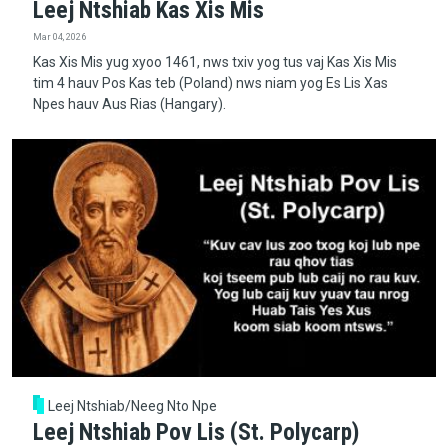
Leej Ntshiab Kas Xis Mis
Mar 04, 2026
Kas Xis Mis yug xyoo 1461, nws txiv yog tus vaj Kas Xis Mis
tim 4 hauv Pos Kas teb (Poland) nws niam yog Es Lis Xas
Npes hauv Aus Rias (Hangary).
Leej Ntshiab/Neeg Nto Npe
Leej Ntshiab Pov Lis (St. Polycarp)