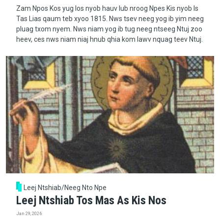
Zam Npos Kos yug los nyob hauv lub nroog Npes Kis nyob Is
Tas Lias qaum teb xyoo 1815. Nws tsev neeg yog ib yim neeg
pluag txom nyem. Nws niam yog ib tug neeg ntseeg Ntuj zoo
heev, ces nws niam niaj hnub qhia kom lawv nquag teev Ntuj.
Leej Ntshiab/Neeg Nto Npe
Leej Ntshiab Tos Mas As Kis Nos
Jan 29, 2026