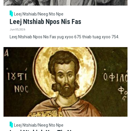
Leej Ntshiab/Neeg Nto Npe
Leej Ntshiab Npos Nis Fas
Jun 05, 2026
Leej Ntshiab Npos Nis Fas yug xyoo 675 thiab tuag xyoo 754.
Leej Ntshiab/Neeg Nto Npe