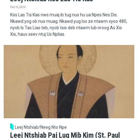
Feb 10, 2026
Kos Las Tis Kas nws muaj ib tug nus hu ua Npes Nes Dis.
Nkawd yog ob nus muag. Nkawd yug los ze ntawm xyoo 480,
nyob Is Tas Lias teb, nyob tsis deb ntawm lub nroog As Xis
Xis, hauv xeev ntuj Us Nplias.
Leej Ntshiab/Neeg Nto Npe
Leej Ntshiab Paj Lug Mib Kim (St. Paul