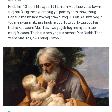
May 13, 2026
Hnub tim 13 lub 5 hlis xyoo 1917, niam Mab Liab yees tawm
tuaj rau 3 tug me nyuam yug yaj pom xyeem thawj zaug.
Peb tug me nyuam zov yaj ntawd, yog Lus Xis As, nws yog ib
tug me nyuam ntxhais hnub nyoog 10 xyoo. Ib tug yog Fas
Ntshis Kus xeem Mas Tos, nws yog ib tug me nyuam tub
muaj 9 xyoos. Thiab tus peb yog tus ntxhais Yas Ntshis Thas
xeem Mas Tos, nws muaj 7 xyoo.