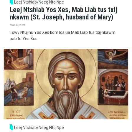
Leej Ntshiab/Neeg Nto Npe
Leej Ntshiab Yos Xes, Mab Liab tus txij
nkawm (St. Joseph, husband of Mary)
Mar 19, 2026
Tswv Ntuj hu Yos Xes kom los ua Mab Liab tus txij nkawm
pab tu Yes Xus.
Leej Ntshiab/Neeg Nto Npe