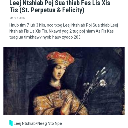
Leej Ntshiab Poj Sua thiab Fes Lis Xis
Tis (St. Perpetua & Felicity)
Mar 07, 2026
Hnub tim 7 lub 3 hlis, nco txog Leej Ntshiab Poj Sua thiab Leej
Ntshiab Fis Lis Xis Tis. Nkawd yog 2 tug poj niam As Fis Kas
tuag ua timkhawv nyob hauv xyooo 203.
Leej Ntshiab/Neeg Nto Npe