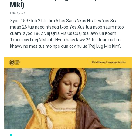
Miki)
Feb 06, 2026
Xyoo 1597 lub 2 hlis tim 5 tus Saus Nkus His Des Yos Sis
muab 26 tus neeg ntseeg txog Yes Xus tua nyob saum ntoo
cuam. Xyoo 1862 Vaj Qhia Pis Us Cuaj tsa lawv ua Koom
Txoos cov Leej Ntshiab. Nyob hauv lawv 26 tus tuag ua tim
khawv no mas tus nto npe dua cov hu ua 'Paj Lug Mib Kim'.