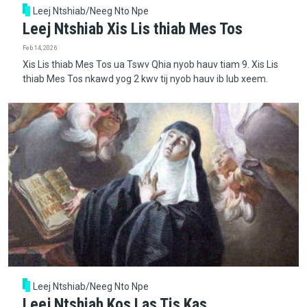
Leej Ntshiab/Neeg Nto Npe
Leej Ntshiab Xis Lis thiab Mes Tos
Feb 14, 2026
Xis Lis thiab Mes Tos ua Tswv Qhia nyob hauv tiam 9. Xis Lis
thiab Mes Tos nkawd yog 2 kwv tij nyob hauv ib lub xeem.
Leej Ntshiab/Neeg Nto Npe
Leej Ntshiab Kos Las Tis Kas