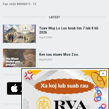
Fax: +632 89390011 - 15
LATEST
Tswv Ntuj Lo Lus hnub tim 7 lub 8 hli
2026
Aug 07, 2026
Kev sau ntawv Moo Zoo.
Aug 06, 2026
×
DOWNLOAD RVA APP
STAY CONNECTED WITH US!