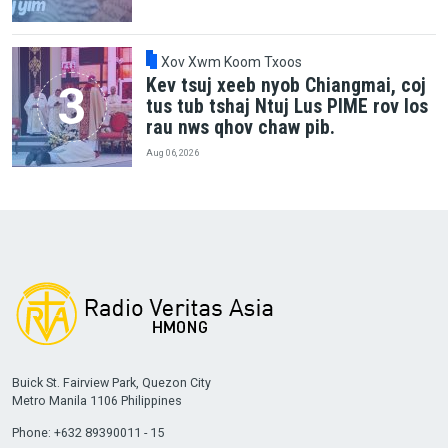
Xov Xwm Koom Txoos
Kev tsuj xeeb nyob Chiangmai, coj
tus tub tshaj Ntuj Lus PIME rov los
rau nws qhov chaw pib.
Aug 06, 2026
Buick St. Fairview Park, Quezon City
Metro Manila 1106 Philippines
Phone: +632 89390011 - 15