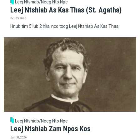
Leej Ntshiab/Neeg Nto Npe
Leej Ntshiab As Kas Thas (St. Agatha)
Feb 05, 2026
Hnub tim 5 lub 2 hlis, nco txog Leej Ntshiab As Kas Thas.
Leej Ntshiab/Neeg Nto Npe
Leej Ntshiab Zam Npos Kos
Jan 31, 2026