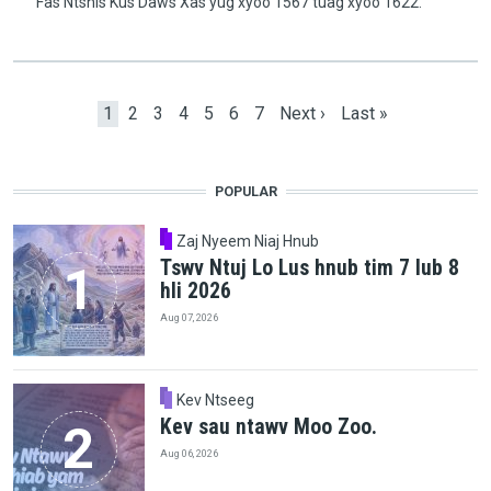
Fas Ntshis Kus Daws Xas yug xyoo 1567 tuag xyoo 1622.
Pagination
Current page
Page
Page
Page
Page
Page
Page
Next page
Last page
1
2
3
4
5
6
7
Next ›
Last »
POPULAR
Zaj Nyeem Niaj Hnub
Tswv Ntuj Lo Lus hnub tim 7 lub 8
hli 2026
Aug 07, 2026
Kev Ntseeg
Kev sau ntawv Moo Zoo.
Aug 06, 2026