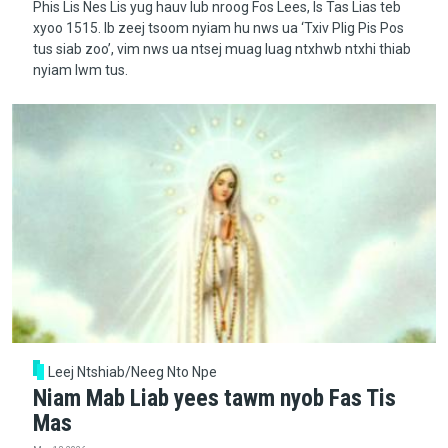
Phis Lis Nes Lis yug hauv lub nroog Fos Lees, Is Tas Lias teb
xyoo 1515. Ib zeej tsoom nyiam hu nws ua ‘Txiv Plig Pis Pos
tus siab zoo’, vim nws ua ntsej muag luag ntxhwb ntxhi thiab
nyiam lwm tus.
Leej Ntshiab/Neeg Nto Npe
Niam Mab Liab yees tawm nyob Fas Tis
Mas