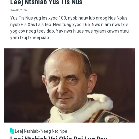
Leej Ntshiab Yus Tis Nus
Jun 01, 2026
Yus Tis Nus yug los xyoo 100, nyob hauv lub nroog Nas Nplus
nyob His Xas Lais teb. Nws tuag xyoo 166. Nws niam nws txiv
yog cov neeg teev dab. Yav nws hluas nws nyiam kawm ntau
yam txuj txheej siab.
Leej Ntshiab/Neeg Nto Npe