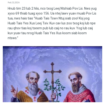
Feb 23, 2026
Hnub tim 23 lub 2 hlis, nco txog Leej Ntshiab Pov Lis. Nws yug
xyoo 69 thiab tuag xyoo 156. Ua ntej lawv yuav muab Pov Lis
tua, nws hais tias “Huab Tais Tswv Ntuj siab zoo! Koj yog
Huab Tais Yes Xus Leej Txiv. Kuv cav lus zoo txog koj lub npe
rau qhov tias koj tseem pub lub caij no rau kuv. Yog lub caij
kuv yuav tau nrog Huab Tais Yes Xus koom siab koom
ntsws.”