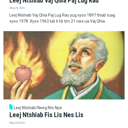
Leej Ntshiab Vaj Qhia Paj Lug Rau
May 29, 2026
Leej Ntshiab Vaj Qhia Paj Lug Rau yug xyoo 1897 thiab tuag
xyoo 1978. Xyoo 1963 lub 6 hli tim 21 nws ua Vaj Qhia.
Leej Ntshiab/Neeg Nto Npe
Leej Ntshiab Fis Lis Nes Lis
May 26, 2026