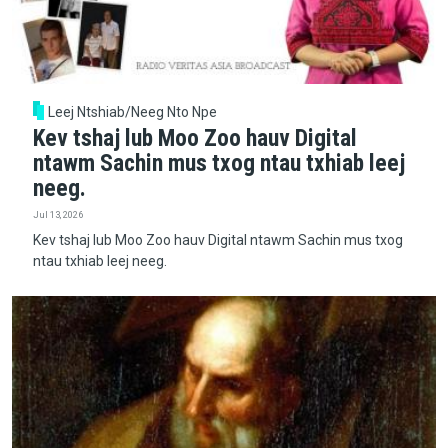
Leej Ntshiab/Neeg Nto Npe
Kev tshaj lub Moo Zoo hauv Digital
ntawm Sachin mus txog ntau txhiab leej
neeg.
Jul 13, 2026
Kev tshaj lub Moo Zoo hauv Digital ntawm Sachin mus txog
ntau txhiab leej neeg.