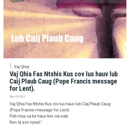
Vaj Qhia
Vaj Qhia Fas Ntshis Kus cov lus hauv lub
Caij Plaub Caug (Pope Francis message
for Lent).
Mar 05, 2025
Vaj Qhia Fas Ntshis Kus cov lus hauv lub Caij Plaub Caug
(Pope Francis message for Lent).
Peb mus ua ke hauv kev cia siab.
Kwv tij zoo nyiad !