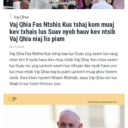
Vaj Qhia
Vaj Qhia Fas Ntshis Kus tshaj kom muaj
kev txhais lus Suav nyob hauv kev ntsib
Vaj Qhia niaj lis piam
Dec 27, 2024
Vaj Qhia Fas Ntshis Kus tshaj tias lus Suav yog xeem lus raug
ntxiv tim 9 nyob hauv kev mus ntsib Vaj Qhia. Kev ntxiv xeem
lus Suav no, yog ua kom xeem lus nthuav dav nyob hauv cov
lus mus ntsib Vaj Qhia niaj lis piam ua kom muaj qhov tseem
ceeb. Xws li kev nyeem Ntawv Ntshiab, xaus Vaj Qhia cov lus
thiab lo lus foom hmoov zoo.