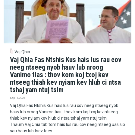
Vaj Qhia
Vaj Qhia Fas Ntshis Kus hais lus rau cov
neeg ntseeg nyob hauv lub nroog
Vanimo tias : thov kom koj txoj kev
ntseeg thiab kev nyiam kev hlub ci ntsa
tshaj yam ntuj tsim
Sep 14, 2024
Vaj Qhia Fas Ntshis Kus hais lus rau cov neeg ntseeg nyob
hauv lub nroog Vanimo tias : thov kom koj txoj kev ntseeg
thiab kev nyiam kev hlub ci ntsa tshaj yam ntuj tsim.
Thaum Vaj Qhia tab tom hais lus rau cov neeg ntseeg uas sib
sau hauv lub tsev teev