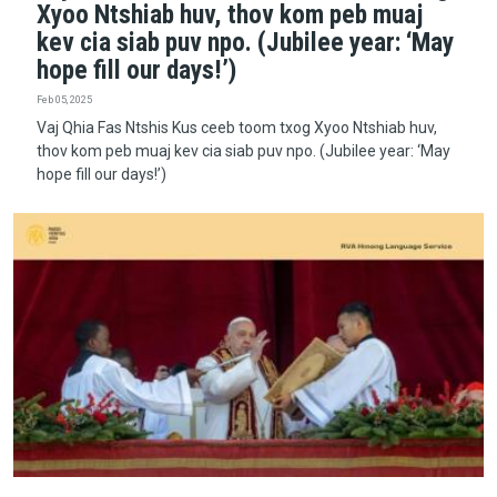
Xyoo Ntshiab huv, thov kom peb muaj
kev cia siab puv npo. (Jubilee year: ‘May
hope fill our days!’)
Feb 05, 2025
Vaj Qhia Fas Ntshis Kus ceeb toom txog Xyoo Ntshiab huv,
thov kom peb muaj kev cia siab puv npo. (Jubilee year: ‘May
hope fill our days!’)