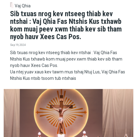
Vaj Qhia
Sib txuas nrog kev ntseeg thiab kev
ntshai : Vaj Qhia Fas Ntshis Kus txhawb
kom muaj peev xwm thiab kev sib tham
nyob hauv Xees Cas Pos.
Sep 19, 2024
Sib txuas nrog kev ntseeg thiab kev ntshai : Vaj Qhia Fas
Ntshis Kus txhawb kom muaj peev xwm thiab kev sib tham
nyob hauv Xees Cas Pos.
Ua ntej yuav xaus kev tawm mus tshaj Ntuj Lus, Vaj Qhia Fas
Ntshis Kus ntsib tsoom tub ntxhais