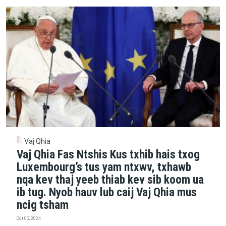
Vaj Qhia
Vaj Qhia Fas Ntshis Kus txhib hais txog
Luxembourg’s tus yam ntxwv, txhawb
nqa kev thaj yeeb thiab kev sib koom ua
ib tug. Nyob hauv lub caij Vaj Qhia mus
ncig tsham
Oct 03, 2024