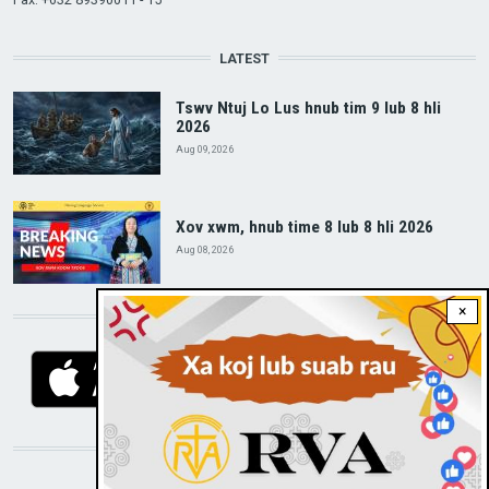
LATEST
Tswv Ntuj Lo Lus hnub tim 9 lub 8 hli
2026
Aug 09, 2026
Xov xwm, hnub time 8 lub 8 hli 2026
Aug 08, 2026
×
DOWNLOAD RVA APP
STAY CONNECTED WITH US!