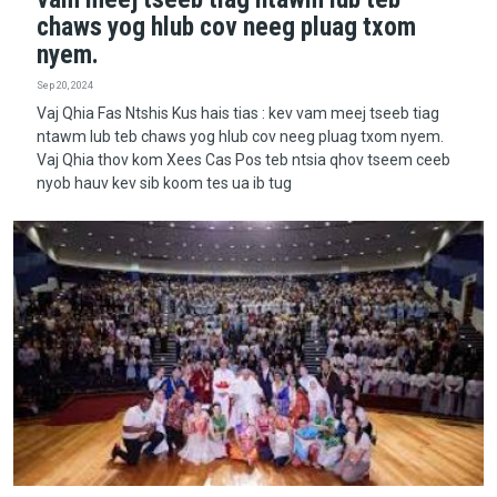
chaws yog hlub cov neeg pluag txom
nyem.
Sep 20, 2024
Vaj Qhia Fas Ntshis Kus hais tias : kev vam meej tseeb tiag
ntawm lub teb chaws yog hlub cov neeg pluag txom nyem.
Vaj Qhia thov kom Xees Cas Pos teb ntsia qhov tseem ceeb
nyob hauv kev sib koom tes ua ib tug