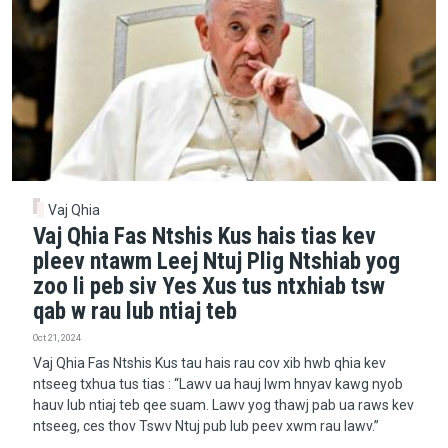
Vaj Qhia
Vaj Qhia Fas Ntshis Kus hais tias kev
pleev ntawm Leej Ntuj Plig Ntshiab yog
zoo li peb siv Yes Xus tus ntxhiab tsw
qab w rau lub ntiaj teb
Oct 21, 2024
Vaj Qhia Fas Ntshis Kus tau hais rau cov xib hwb qhia kev
ntseeg txhua tus tias : “Lawv ua hauj lwm hnyav kawg nyob
hauv lub ntiaj teb qee suam. Lawv yog thawj pab ua raws kev
ntseeg, ces thov Tswv Ntuj pub lub peev xwm rau lawv.”