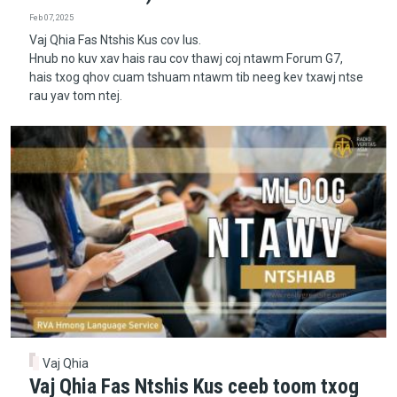
Feb 07, 2025
Vaj Qhia Fas Ntshis Kus cov lus.
Hnub no kuv xav hais rau cov thawj coj ntawm Forum G7,
hais txog qhov cuam tshuam ntawm tib neeg kev txawj ntse
rau yav tom ntej.
Vaj Qhia
Vaj Qhia Fas Ntshis Kus ceeb toom txog