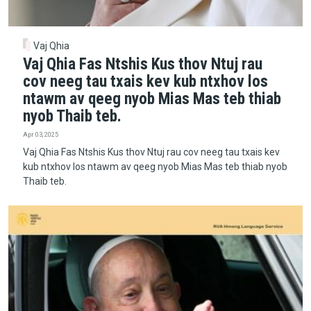
Vaj Qhia
Vaj Qhia Fas Ntshis Kus thov Ntuj rau
cov neeg tau txais kev kub ntxhov los
ntawm av qeeg nyob Mias Mas teb thiab
nyob Thaib teb.
Apr 03, 2025
Vaj Qhia Fas Ntshis Kus thov Ntuj rau cov neeg tau txais kev
kub ntxhov los ntawm av qeeg nyob Mias Mas teb thiab nyob
Thaib teb.