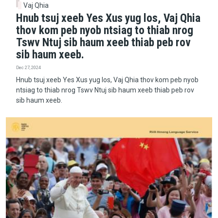
Vaj Qhia
Hnub tsuj xeeb Yes Xus yug los, Vaj Qhia
thov kom peb nyob ntsiag to thiab nrog
Tswv Ntuj sib haum xeeb thiab peb rov
sib haum xeeb.
Dec 27, 2024
Hnub tsuj xeeb Yes Xus yug los, Vaj Qhia thov kom peb nyob
ntsiag to thiab nrog Tswv Ntuj sib haum xeeb thiab peb rov
sib haum xeeb.