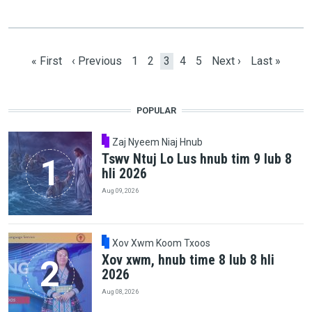
Pagination
First page
Previous page
Page
Page
Current page
Page
Page
Next page
Last page
« First
‹ Previous
1
2
3
4
5
Next ›
Last »
POPULAR
Zaj Nyeem Niaj Hnub
Tswv Ntuj Lo Lus hnub tim 9 lub 8
hli 2026
Aug 09, 2026
Xov Xwm Koom Txoos
Xov xwm, hnub time 8 lub 8 hli
2026
Aug 08, 2026