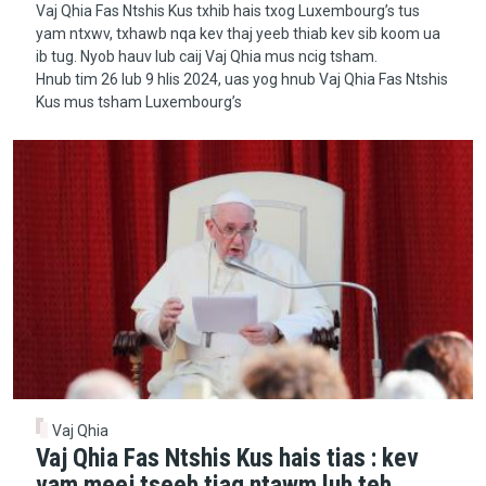
Vaj Qhia Fas Ntshis Kus txhib hais txog Luxembourg’s tus
yam ntxwv, txhawb nqa kev thaj yeeb thiab kev sib koom ua
ib tug. Nyob hauv lub caij Vaj Qhia mus ncig tsham.
Hnub tim 26 lub 9 hlis 2024, uas yog hnub Vaj Qhia Fas Ntshis
Kus mus tsham Luxembourg’s
Vaj Qhia
Vaj Qhia Fas Ntshis Kus hais tias : kev
vam meej tseeb tiag ntawm lub teb