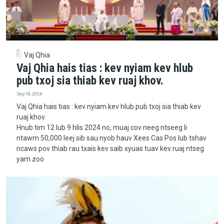
Vaj Qhia
Vaj Qhia hais tias : kev nyiam kev hlub
pub txoj sia thiab kev ruaj khov.
Sep 18, 2024
Vaj Qhia hais tias : kev nyiam kev hlub pub txoj sia thiab kev
ruaj khov.
Hnub tim 12 lub 9 hlis 2024 no, muaj cov neeg ntseeg li
ntawm 50,000 leej sib sau nyob hauv Xees Cas Pos lub tshav
ncaws pov thiab rau txais kev saib xyuas tuav kev ruaj ntseg
yam zoo