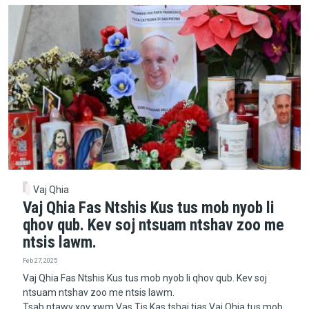
Vaj Qhia
Vaj Qhia Fas Ntshis Kus tus mob nyob li
qhov qub. Kev soj ntsuam ntshav zoo me
ntsis lawm.
Feb 27, 2025
Vaj Qhia Fas Ntshis Kus tus mob nyob li qhov qub. Kev soj
ntsuam ntshav zoo me ntsis lawm.
Tsab ntawv xov xwm Vas Tis Kas tshaj tias Vaj Qhia tus mob