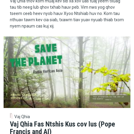
Vaj Qhia thov kom muaj kev sib xa xov uas tuaj yeem txuag
tau tib neeg lub qhov txhab hauv peb. Vim nws yog qhov
tseem ceeb heev nyob hauv Xyoo Ntshiab huv no. Kom tau
nthuav tawm kev cia siab, txawm tiav yuav nyuab thiab txom
nyem npaum cas kuj xij.
Vaj Qhia
Vaj Qhia Fas Ntshis Kus cov lus (Pope
Francis and AI)