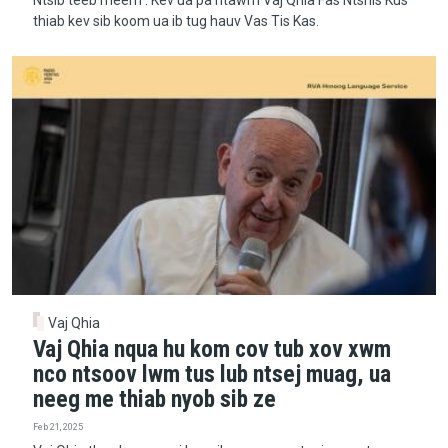
Ntsib teeb meem : Kev ua pa ntawm Vaj Qhia Fas Ntshis Kus
thiab kev sib koom ua ib tug hauv Vas Tis Kas.
Vaj Qhia
Vaj Qhia nqua hu kom cov tub xov xwm
nco ntsoov lwm tus lub ntsej muag, ua
neeg me thiab nyob sib ze
Feb 21, 2025