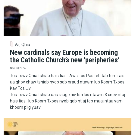
Vaj Qhia
New cardinals say Europe is becoming
the Catholic Church’s new ‘peripheries’
Nov 03, 2024
Tus Tswv Qhia tshiab hais tias : Aws Los Pas teb tab tom rais
ua qhov chaw tshiab nyob sab nraud ntawm lub Koom Txoos
Kav Tos Liv.
Tus Tswv Qhia tshiab uas raug xaiv tsa los ntawm 3 xeev ntuj
hais tias : lub Koom Txoos nyob qab ntiaj teb muaj ntau yam
khoom plig yuav