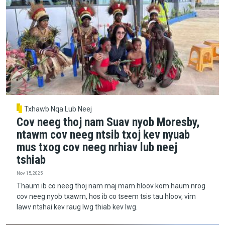
Txhawb Nqa Lub Neej
Cov neeg thoj nam Suav nyob Moresby,
ntawm cov neeg ntsib txoj kev nyuab
mus txog cov neeg nrhiav lub neej
tshiab
Nov 15, 2025
Thaum ib co neeg thoj nam maj mam hloov kom haum nrog
cov neeg nyob txawm, hos ib co tseem tsis tau hloov, vim
lawv ntshai kev raug lwg thiab kev lwg.