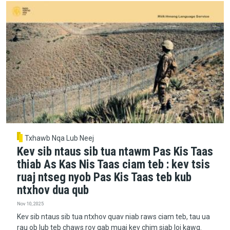
Txhawb Nqa Lub Neej
Kev sib ntaus sib tua ntawm Pas Kis Taas
thiab As Kas Nis Taas ciam teb : kev tsis
ruaj ntseg nyob Pas Kis Taas teb kub
ntxhov dua qub
Nov 10, 2025
Kev sib ntaus sib tua ntxhov quav niab raws ciam teb, tau ua
rau ob lub teb chaws rov qab muaj kev chim siab loj kawg.