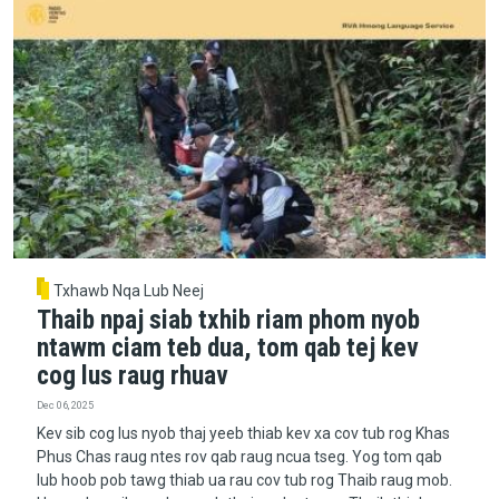
Txhawb Nqa Lub Neej
Thaib npaj siab txhib riam phom nyob
ntawm ciam teb dua, tom qab tej kev
cog lus raug rhuav
Dec 06, 2025
Kev sib cog lus nyob thaj yeeb thiab kev xa cov tub rog Khas
Phus Chas raug ntes rov qab raug ncua tseg. Yog tom qab
lub hoob pob tawg thiab ua rau cov tub rog Thaib raug mob.