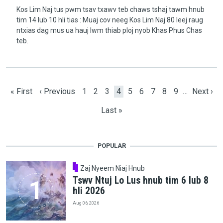
Kos Lim Naj tus pwm tsav txawv teb chaws tshaj tawm hnub
tim 14 lub 10 hli tias : Muaj cov neeg Kos Lim Naj 80 leej raug
ntxias dag mus ua hauj lwm thiab ploj nyob Khas Phus Chas
teb.
Pagination
First page
Previous page
Page
Page
Page
Current page
Page
Page
Page
Page
Page
Next pa
« First
‹ Previous
1
2
3
4
5
6
7
8
9
…
Next ›
Last page
Last »
POPULAR
Zaj Nyeem Niaj Hnub
Tswv Ntuj Lo Lus hnub tim 6 lub 8
hli 2026
Aug 06, 2026