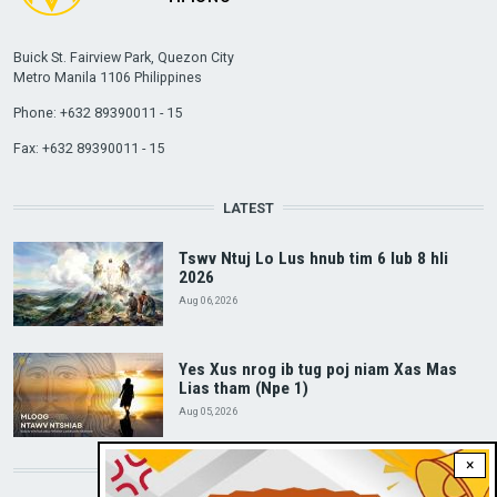
Buick St. Fairview Park, Quezon City
Metro Manila 1106 Philippines
Phone: +632 89390011 - 15
Fax: +632 89390011 - 15
LATEST
Tswv Ntuj Lo Lus hnub tim 6 lub 8 hli
2026
Aug 06, 2026
Yes Xus nrog ib tug poj niam Xas Mas
Lias tham (Npe 1)
Aug 05, 2026
×
DOWNLOAD RVA APP