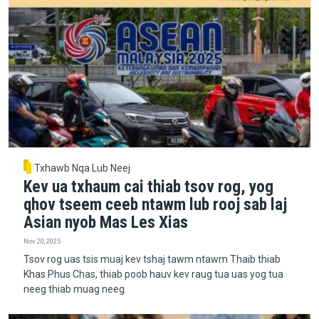
Txhawb Nqa Lub Neej
Kev ua txhaum cai thiab tsov rog, yog
qhov tseem ceeb ntawm lub rooj sab laj
Asian nyob Mas Les Xias
Nov 20, 2025
Tsov rog uas tsis muaj kev tshaj tawm ntawm Thaib thiab
Khas Phus Chas, thiab poob hauv kev raug tua uas yog tua
neeg thiab muag neeg.