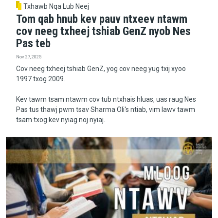
Txhawb Nqa Lub Neej
Tom qab hnub kev pauv ntxeev ntawm
cov neeg txheej tshiab GenZ nyob Nes
Pas teb
Nov 27, 2025
Cov neeg txheej tshiab GenZ, yog cov neeg yug txij xyoo
1997 txog 2009.
Kev tawm tsam ntawm cov tub ntxhais hluas, uas raug Nes
Pas tus thawj pwm tsav Sharma Oli's ntiab, vim lawv tawm
tsam txog kev nyiag noj nyiaj.