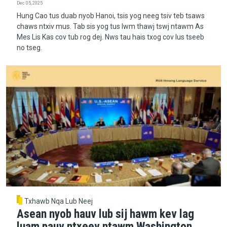
Dec 05, 2025
Hung Cao tus duab nyob Hanoi, tsis yog neeg tsiv teb tsaws
chaws ntxiv mus. Tab sis yog tus lwm thawj tswj ntawm As
Mes Lis Kas cov tub rog dej. Nws tau hais txog cov lus tseeb
no tseg.
Txhawb Nqa Lub Neej
Asean nyob hauv lub sij hawm kev lag
luam pauv ntxeev ntawm Washington