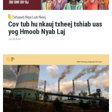
Txhawb Nqa Lub Neej
Cov tub hu nkauj txheej tshiab uas
yog Hmoob Nyab Laj
Jul 10, 2026