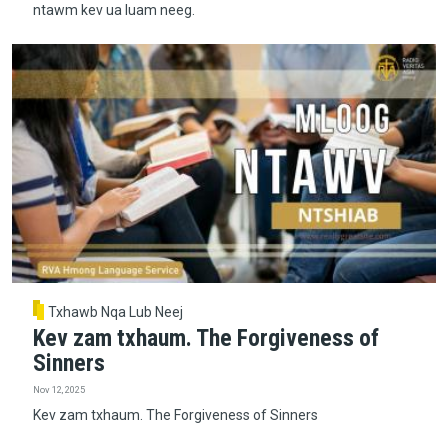
ntawm kev ua luam neeg.
Txhawb Nqa Lub Neej
Kev zam txhaum. The Forgiveness of
Sinners
Nov 12, 2025
Kev zam txhaum. The Forgiveness of Sinners