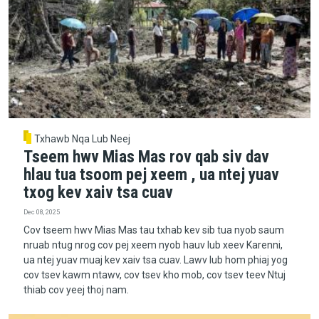
Txhawb Nqa Lub Neej
Tseem hwv Mias Mas rov qab siv dav
hlau tua tsoom pej xeem , ua ntej yuav
txog kev xaiv tsa cuav
Dec 08, 2025
Cov tseem hwv Mias Mas tau txhab kev sib tua nyob saum
nruab ntug nrog cov pej xeem nyob hauv lub xeev Karenni,
ua ntej yuav muaj kev xaiv tsa cuav. Lawv lub hom phiaj yog
cov tsev kawm ntawv, cov tsev kho mob, cov tsev teev Ntuj
thiab cov yeej thoj nam.