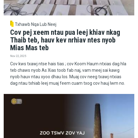
Txhawb Nqa Lub Neej
Cov pej xeem ntau pua leej khiav nkag
Thaib teb, hauv kev nrhiav ntes nyob
Mias Mas teb
Nov 22, 2025
Cov kws txawj ntse hais tias ; cov Koom Haum ntxias dag hla
teb chaws nyob As Xias toob fab naj, vam meej sai kawg
nyob hauv ntau xyoo dhau los. Muaj cov neeg txawj ntxias
dag ntau txhiab leej muaj feem cuam txog cov hauj lwm no.