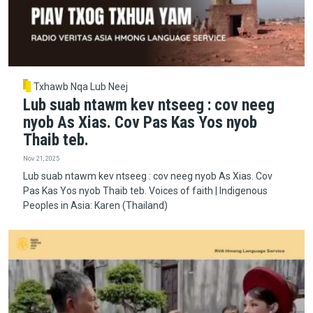
Txhawb Nqa Lub Neej
Lub suab ntawm kev ntseeg : cov neeg
nyob As Xias. Cov Pas Kas Yos nyob
Thaib teb.
Nov 21, 2025
Lub suab ntawm kev ntseeg : cov neeg nyob As Xias. Cov
Pas Kas Yos nyob Thaib teb. Voices of faith | Indigenous
Peoples in Asia: Karen (Thailand)