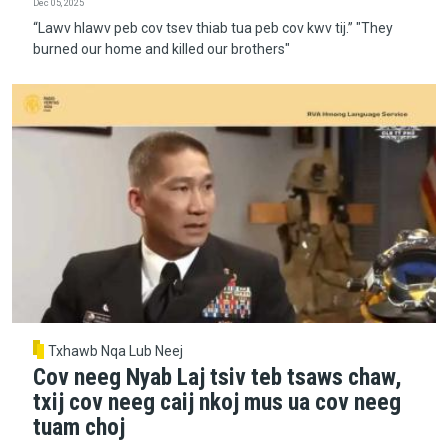
Dec 05, 2025
“Lawv hlawv peb cov tsev thiab tua peb cov kwv tij.” "They
burned our home and killed our brothers"
Txhawb Nqa Lub Neej
Cov neeg Nyab Laj tsiv teb tsaws chaw,
txij cov neeg caij nkoj mus ua cov neeg
tuam choj