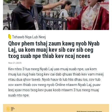
Txhawb Nqa Lub Neej
Qhov phem tshaj zaum kawg nyob Nyab
Laj, ua kom muaj kev sib cav sib ceg
txog suab npe thiab kev ncaj ncees
Nov 21, 2025
Kev ntes 3 tus neeg Nyab Laj uas muaj suab npe, ua kom
muaj lus nug hais txog kev cai dab qhuas thiab kev vam meej
ntau dua qhov tseeb. Nyob hauv ib lub hlis dhau los, cov tub
xov xwm thiab cov neeg nyob Online ntawm Nyab Laj, puav
leej xyav moo txog kev puas koob ntawm 3 tus neeg muaj
suab nto npe.