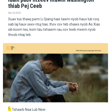
thiab Pej Ceeb
Dec 03, 2025
Suav tus thawj pwm Li Qiang hais tawm nyob hauv lub rooj
sab laj hauv xeev ntuj tias; thov cov teb chaws nyob As Xias
sib koom tes, kom tau txhawm rau cov teeb meem nyob
thoob ntiaj teb.
Txhawb Nqa Lub Neej