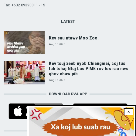
Fax: +632 89390011 - 15
LATEST
Kev sau ntawv Moo Zoo.
Aug 06, 2026
Kev tsuj xeeb nyob Chiangmai, coj tus
tub tshaj Ntuj Lus PIME rov los rau nws
qhov chaw pib.
Aug 06, 2026
DOWNLOAD RVA APP
×
STAY CONNECTED WITH US!