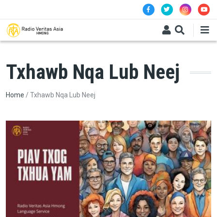
Skip to main content
Txhawb Nqa Lub Neej
Breadcrumb
Home
Txhawb Nqa Lub Neej