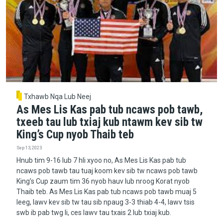
Txhawb Nqa Lub Neej
As Mes Lis Kas pab tub ncaws pob tawb,
txeeb tau lub txiaj kub ntawm kev sib tw
King’s Cup nyob Thaib teb
Sep 13, 2023
Hnub tim 9-16 lub 7 hli xyoo no, As Mes Lis Kas pab tub
ncaws pob tawb tau tuaj koom kev sib tw ncaws pob tawb
King’s Cup zaum tim 36 nyob hauv lub nroog Korat nyob
Thaib teb. As Mes Lis Kas pab tub ncaws pob tawb muaj 5
leeg, lawv kev sib tw tau sib npaug 3-3 thiab 4-4, lawv tsis
swb ib pab twg li, ces lawv tau txais 2 lub txiaj kub.