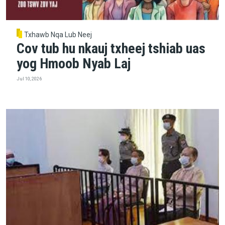
Txhawb Nqa Lub Neej
Cov tub hu nkauj txheej tshiab uas
yog Hmoob Nyab Laj
Jul 10, 2026