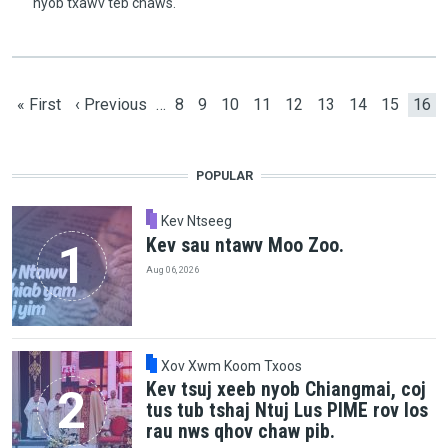
nyob txawv teb chaws.
Pagination
First page
Previous page
Page
Page
Page
Page
Page
Page
Page
Page
Curr
« First
‹ Previous
…
8
9
10
11
12
13
14
15
16
POPULAR
Kev Ntseeg
Kev sau ntawv Moo Zoo.
Aug 06, 2026
Xov Xwm Koom Txoos
Kev tsuj xeeb nyob Chiangmai, coj
tus tub tshaj Ntuj Lus PIME rov los
rau nws qhov chaw pib.