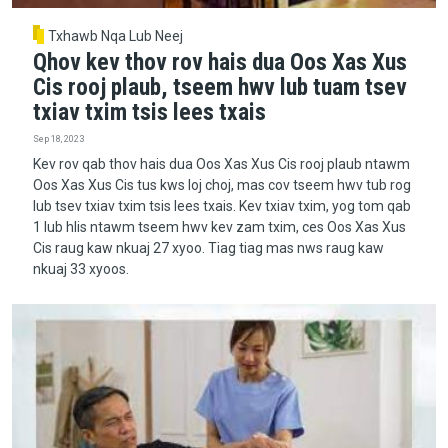
Txhawb Nqa Lub Neej
Qhov kev thov rov hais dua Oos Xas Xus
Cis rooj plaub, tseem hwv lub tuam tsev
txiav txim tsis lees txais
Sep 18, 2023
Kev rov qab thov hais dua Oos Xas Xus Cis rooj plaub ntawm
Oos Xas Xus Cis tus kws loj choj, mas cov tseem hwv tub rog
lub tsev txiav txim tsis lees txais. Kev txiav txim, yog tom qab
1 lub hlis ntawm tseem hwv kev zam txim, ces Oos Xas Xus
Cis raug kaw nkuaj 27 xyoo. Tiag tiag mas nws raug kaw
nkuaj 33 xyoos.