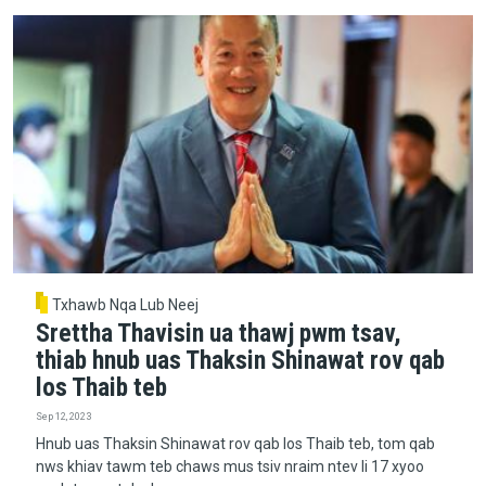
Txhawb Nqa Lub Neej
Srettha Thavisin ua thawj pwm tsav,
thiab hnub uas Thaksin Shinawat rov qab
los Thaib teb
Sep 12, 2023
Hnub uas Thaksin Shinawat rov qab los Thaib teb, tom qab
nws khiav tawm teb chaws mus tsiv nraim ntev li 17 xyoo