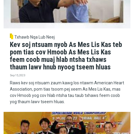
Txhawb Nqa Lub Neej
Kev soj ntsuam nyob As Mes Lis Kas teb
pom tias cov Hmoob As Mes Lis Kas
feem coob muaj hlab ntsha txhaws
thaum lawv hnub nyoog tseem hluas
Sep 15, 2023
Raws kev soj ntsuam zaum kawg los ntawm American Heart
Association, pom tias tsoom pej xeem As Mes Lis Kas, mas
cov Hmoob yog cov hlab ntsha tau taub txhaws feem coob
yog thaum lawv tseem hluas.