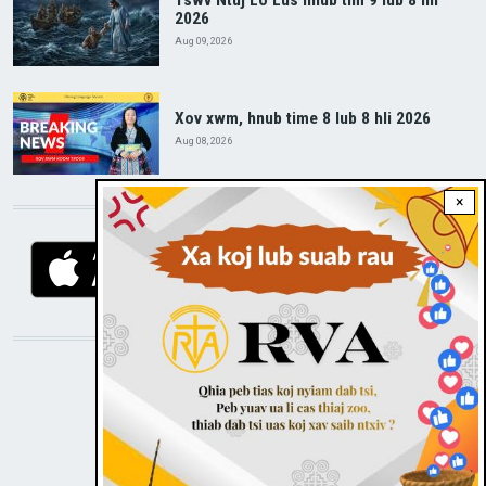
Tswv Ntuj Lo Lus hnub tim 9 lub 8 hli
2026
Aug 09, 2026
Xov xwm, hnub time 8 lub 8 hli 2026
Aug 08, 2026
×
DOWNLOAD RVA APP
STAY CONNECTED WITH US!