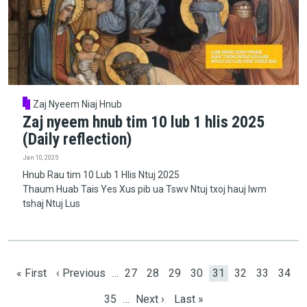
Zaj Nyeem Niaj Hnub
Zaj nyeem hnub tim 10 lub 1 hlis 2025
(Daily reflection)
Jan 10, 2025
Hnub Rau tim 10 Lub 1 Hlis Ntuj 2025
Thaum Huab Tais Yes Xus pib ua Tswv Ntuj txoj hauj lwm
tshaj Ntuj Lus
Pagination
First page
Previous page
Page
Page
Page
Page
Current page
Page
Page
Page
« First
‹ Previous
…
27
28
29
30
31
32
33
34
Page
Next page
Last page
35
…
Next ›
Last »