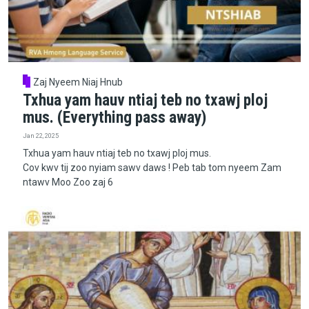
Zaj Nyeem Niaj Hnub
Txhua yam hauv ntiaj teb no txawj ploj
mus. (Everything pass away)
Jan 22, 2025
Txhua yam hauv ntiaj teb no txawj ploj mus.
Cov kwv tij zoo nyiam sawv daws ! Peb tab tom nyeem Zam
ntawv Moo Zoo zaj 6