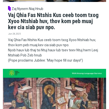
Zaj Nyeem Niaj Hnub
Vaj Qhia Fas Ntshis Kus ceeb toom txog
Xyoo Ntshiab huv, thov kom peb muaj
kev cia siab puv npo.
Jan 28, 2025
Vaj Qhia Fas Ntshis Kus ceeb toom txog Xyoo Ntshiab huv,
thov kom peb muaj kev cia siab puv npo.
Nyob hauv lub thaj txi Ntuj hauv lub tsev teev Ntuj hwm Leej
Ntshiab Pob Zeb hnub
(Pope proclaims Jubilee: ‘May hope fill our days!’)