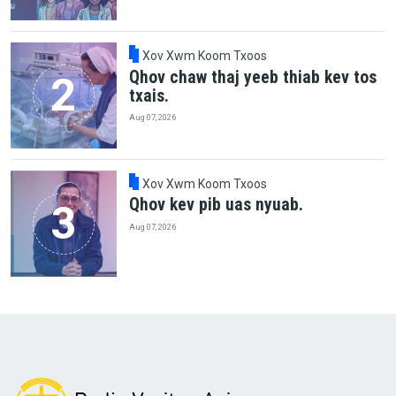
Xov Xwm Koom Txoos
Qhov chaw thaj yeeb thiab kev tos
txais.
Aug 07, 2026
Xov Xwm Koom Txoos
Qhov kev pib uas nyuab.
Aug 07, 2026