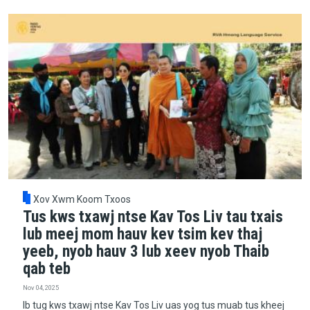
Xov Xwm Koom Txoos
Tus kws txawj ntse Kav Tos Liv tau txais
lub meej mom hauv kev tsim kev thaj
yeeb, nyob hauv 3 lub xeev nyob Thaib
qab teb
Nov 04, 2025
Ib tug kws txawj ntse Kav Tos Liv uas yog tus muab tus kheej