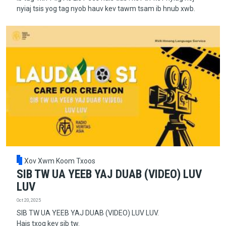
nyiaj tsis yog tag nyob hauv kev tawm tsam ib hnub xwb.
Xov Xwm Koom Txoos
SIB TW UA YEEB YAJ DUAB (VIDEO) LUV
LUV
Oct 20, 2025
SIB TW UA YEEB YAJ DUAB (VIDEO) LUV LUV.
Hais txog kev sib tw.