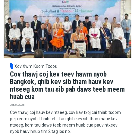
Xov Xwm Koom Txoos
Cov thawj coj kev teev hawm nyob
Bangkok, qhib kev sib tham hauv kev
ntseeg kom tau sib pab daws teeb meem
huab cua
Oct 24, 2025
Cov thawj coj hauv kev ntseeg, cov kav txoj cai thiab tsoom
pej xeem nyob Thaib teb. Tau qhib kev sib tham hauv kev
ntseeg, kom tau daws teeb meem huab cua pauv ntxeev
nyob hauv hnub tim 2 tag los no.