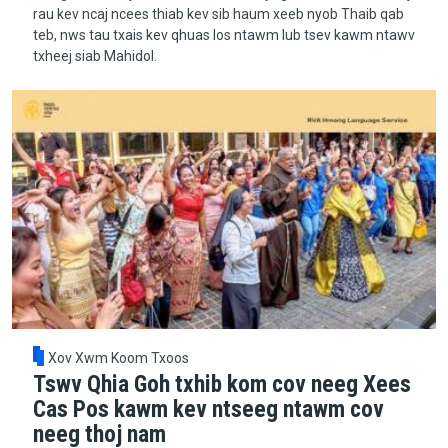
rau kev ncaj ncees thiab kev sib haum xeeb nyob Thaib qab
teb, nws tau txais kev qhuas los ntawm lub tsev kawm ntawv
txheej siab Mahidol.
Xov Xwm Koom Txoos
Tswv Qhia Goh txhib kom cov neeg Xees
Cas Pos kawm kev ntseeg ntawm cov
neeg thoj nam