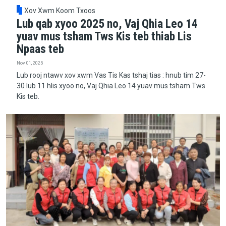
Xov Xwm Koom Txoos
Lub qab xyoo 2025 no, Vaj Qhia Leo 14
yuav mus tsham Tws Kis teb thiab Lis
Npaas teb
Nov 01, 2025
Lub rooj ntawv xov xwm Vas Tis Kas tshaj tias : hnub tim 27-
30 lub 11 hlis xyoo no, Vaj Qhia Leo 14 yuav mus tsham Tws
Kis teb.