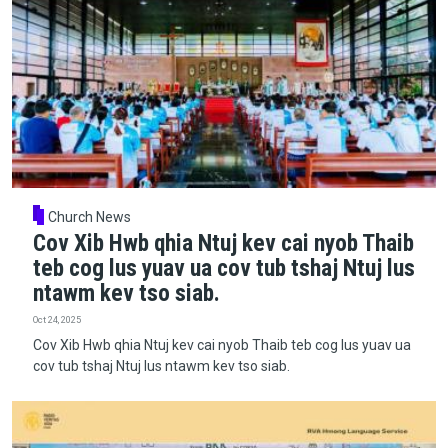
Church News
Cov Xib Hwb qhia Ntuj kev cai nyob Thaib
teb cog lus yuav ua cov tub tshaj Ntuj lus
ntawm kev tso siab.
Oct 24, 2025
Cov Xib Hwb qhia Ntuj kev cai nyob Thaib teb cog lus yuav ua
cov tub tshaj Ntuj lus ntawm kev tso siab.