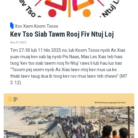
Xov Xwm Koom Txoos
Kev Tso Siab Tawm Rooj Fiv Ntuj Loj
Nov 07, 2025
Tim 27-30 lub 11 hlis 2025 no, lub Koom Txoos nyob As Xias
yuav muaj kev sab laj nyob Pis Naas, Mas Les Xias teb hais
txog 'kev tso siab tawm rooj fiv Ntuj' raws li lub hau lus tias
“Tsoom pej xeem nyob As Xias lawv ntoj kev mus ua ke…
thiab lawv taug dua ib txog kev rov mus lawv teb chaws” (MT
2: 12).