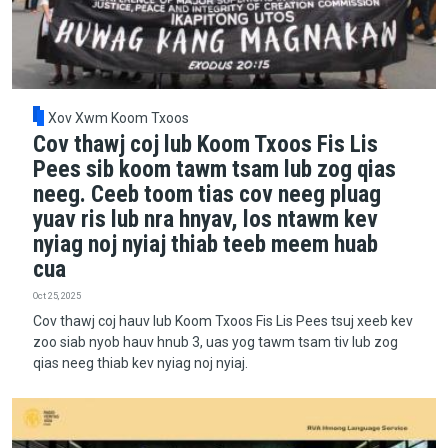
Xov Xwm Koom Txoos
Cov thawj coj lub Koom Txoos Fis Lis
Pees sib koom tawm tsam lub zog qias
neeg. Ceeb toom tias cov neeg pluag
yuav ris lub nra hnyav, los ntawm kev
nyiag noj nyiaj thiab teeb meem huab
cua
Oct 25, 2025
Cov thawj coj hauv lub Koom Txoos Fis Lis Pees tsuj xeeb kev
zoo siab nyob hauv hnub 3, uas yog tawm tsam tiv lub zog
qias neeg thiab kev nyiag noj nyiaj.