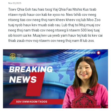
Nov 03, 2025
Tswv Qhia Goh tau hais txog Vaj Qhia Fas Ntshis Kus tsab
ntawv nyob hauv cov kab ke xyoo no. Nws txhib cov neeg
ntseeg tias cov neeg thoj nam kheev kheev coj lub Moo Zoo
tuaj nyob hauv kev muab siab rau. Lub thaj txi Ntuj muaj cov
neeg thoj nam thiab cov neeg ntseeg li ntawm 500 leej tuaj
sib koom ua ke. Muaj kev ua yeeb yam hauv tej kab lis kev cai
thiab zaub mov noj ntawm cov neeg thoj nam 8 lub zos.