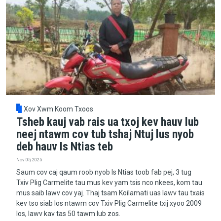
Xov Xwm Koom Txoos
Tsheb kauj vab rais ua txoj kev hauv lub
neej ntawm cov tub tshaj Ntuj lus nyob
deb hauv Is Ntias teb
Nov 05, 2025
Saum cov caj qaum roob nyob Is Ntias toob fab pej, 3 tug
Txiv Plig Carmelite tau mus kev yam tsis nco nkees, kom tau
mus saib lawv cov yaj. Thaj tsam Koilamati uas lawv tau txais
kev tso siab los ntawm cov Txiv Plig Carmelite txij xyoo 2009
los, lawv kav tas 50 tawm lub zos.