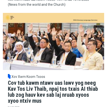
(News from the world and the Church)
Xov Xwm Koom Txoos
Cov tub kawm ntawv uas lawv yog neeg
Kav Tos Liv Thaib, npaj tos txais AI thiab
lub zog hauv kev sab laj nruab xyoos
xyoo ntxiv mus