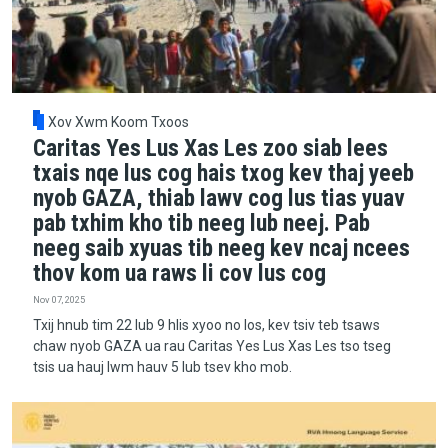
Xov Xwm Koom Txoos
Caritas Yes Lus Xas Les zoo siab lees
txais nqe lus cog hais txog kev thaj yeeb
nyob GAZA, thiab lawv cog lus tias yuav
pab txhim kho tib neeg lub neej. Pab
neeg saib xyuas tib neeg kev ncaj ncees
thov kom ua raws li cov lus cog
Nov 07, 2025
Txij hnub tim 22 lub 9 hlis xyoo no los, kev tsiv teb tsaws
chaw nyob GAZA ua rau Caritas Yes Lus Xas Les tso tseg
tsis ua hauj lwm hauv 5 lub tsev kho mob.