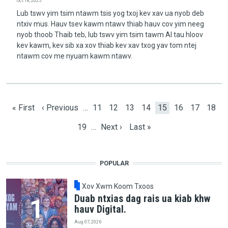
Oct 18, 2025
Lub tswv yim tsim ntawm tsis yog txoj kev xav ua nyob deb
ntxiv mus. Hauv tsev kawm ntawv thiab hauv cov yim neeg
nyob thoob Thaib teb, lub tswv yim tsim tawm AI tau hloov
kev kawm, kev sib xa xov thiab kev xav txog yav tom ntej
ntawm cov me nyuam kawm ntawv.
Pagination
First page
Previous page
Page
Page
Page
Page
Current page
Page
Page
Page
« First
‹ Previous
…
11
12
13
14
15
16
17
18
Page
Next page
Last page
19
…
Next ›
Last »
POPULAR
Xov Xwm Koom Txoos
Duab ntxias dag rais ua kiab khw
hauv Digital.
Aug 07, 2026