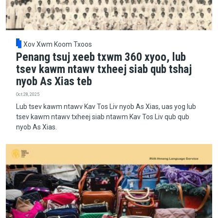
Xov Xwm Koom Txoos
Penang tsuj xeeb txwm 360 xyoo, lub
tsev kawm ntawv txheej siab qub tshaj
nyob As Xias teb
Oct 28, 2025
Lub tsev kawm ntawv Kav Tos Liv nyob As Xias, uas yog lub
tsev kawm ntawv txheej siab ntawm Kav Tos Liv qub qub
nyob As Xias.