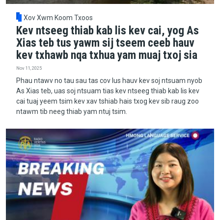
Xov Xwm Koom Txoos
Kev ntseeg thiab kab lis kev cai, yog As
Xias teb tus yawm sij tseem ceeb hauv
kev txhawb nqa txhua yam muaj txoj sia
Nov 11, 2025
Phau ntawv no tau sau tas cov lus hauv kev soj ntsuam nyob
As Xias teb, uas soj ntsuam tias kev ntseeg thiab kab lis kev
cai tuaj yeem tsim kev xav tshiab hais txog kev sib raug zoo
ntawm tib neeg thiab yam ntuj tsim.