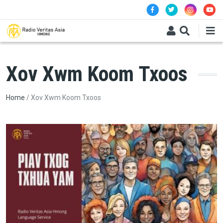
Skip to main content
Xov Xwm Koom Txoos
Breadcrumb
Home
Xov Xwm Koom Txoos