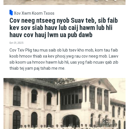
Xov Xwm Koom Txoos
Cov neeg ntseeg nyob Suav teb, sib faib
kev sov siab hauv lub caij hawm lub hli
hauv cov hauj lwm ua pub dawb
Oct 31, 2025
Cov Txiv Plig tau mus saib ob lub tsev kho mob, kom tau faib
koob hmoov thiab xa kev phooj ywg rau cov neeg mob. Lawv
sib koom ua hmoov hawm lub hli, uas yog faib ncuav qab zib
thiab tej yam paj tshab me me.