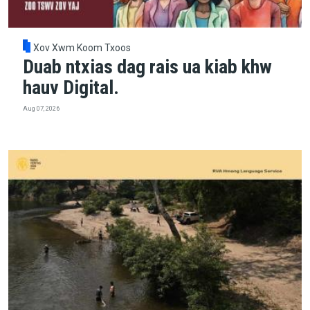
Xov Xwm Koom Txoos
Duab ntxias dag rais ua kiab khw
hauv Digital.
Aug 07, 2026