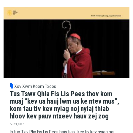
Xov Xwm Koom Txoos
Tus Tswv Qhia Fis Lis Pees thov kom
muaj “kev ua hauj lwm ua ke ntev mus”,
kom tau tiv kev nyiag noj nyiaj thiab
hloov kev pauv ntxeev hauv zej zog
Oct 21, 2025
Ib tug Txiv Plig Fis Lis Pees hais tias : kev tiv kev nyiag noj