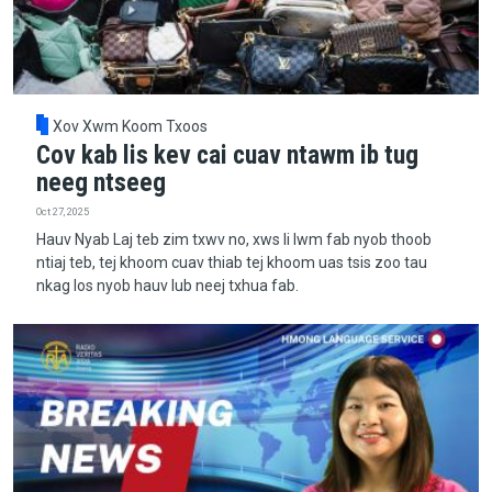
Xov Xwm Koom Txoos
Cov kab lis kev cai cuav ntawm ib tug
neeg ntseeg
Oct 27, 2025
Hauv Nyab Laj teb zim txwv no, xws li lwm fab nyob thoob
ntiaj teb, tej khoom cuav thiab tej khoom uas tsis zoo tau
nkag los nyob hauv lub neej txhua fab.