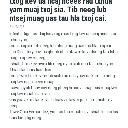
txog kev ua ncaj ncees rau txhua
yam muaj txoj sia. Tib neeg lub
ntsej muag uas tau hla txoj cai.
Apr 12, 2024
Infinite Dignitas : txij tsov rog mus txog kev ua ncaj ncees rau
txhua yam
muaj txoj sia. Tib neeg lub ntsej muag uas tau hla txoj cai.
Lub Dicastery cov lus qhuab qhia ntawm kev ntseeg tau tshaj
txog txoj kev ntseeg
tshiab, hais kev hwm tib neeg nyob siab dua tas txhua yam.
Thiab tau hais tias : tsis
muaj lwm txoj kev muab siab rau uas yuav ua kom tib neeg
txoj kev ncaj ncees muaj
tsawg nyob hauv cov neeg pheej hmoov tshaj. Tsis muaj lwm
txoj kev muab siab rau
uas yuav zais tau kev sib txawv ntawm poj niam thiab txiv
neej.
Tswv Qhia Fernandez, yog tus tau muab cov tshiab lus no los
hais txog tig neeg.