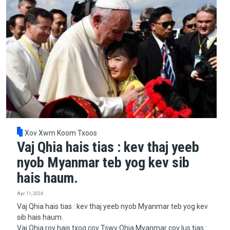
Xov Xwm Koom Txoos
Vaj Qhia hais tias : kev thaj yeeb
nyob Myanmar teb yog kev sib
hais haum.
Apr 11, 2024
Vaj Qhia hais tias : kev thaj yeeb nyob Myanmar teb yog kev
sib hais haum.
Vaj Qhia rov hais txog cov Tswv Qhia Myanmar cov lus tias :