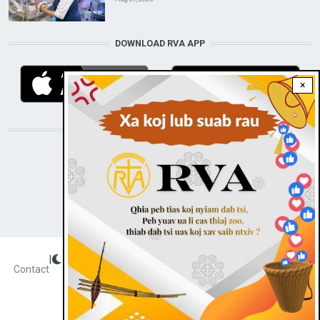
DOWNLOAD RVA APP
×
STAY CONNECTED WITH US!
|
Dark theme
FOOTER
Contact
Radio Veritas Asia © 2023