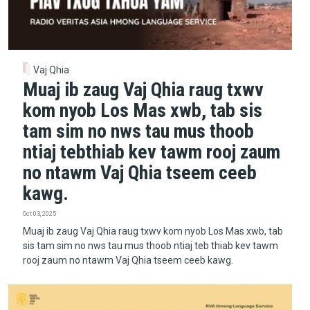
Vaj Qhia
Muaj ib zaug Vaj Qhia raug txwv
kom nyob Los Mas xwb, tab sis
tam sim no nws tau mus thoob
ntiaj tebthiab kev tawm rooj zaum
no ntawm Vaj Qhia tseem ceeb
kawg.
Oct 03, 2025
Muaj ib zaug Vaj Qhia raug txwv kom nyob Los Mas xwb, tab
sis tam sim no nws tau mus thoob ntiaj teb thiab kev tawm
rooj zaum no ntawm Vaj Qhia tseem ceeb kawg.