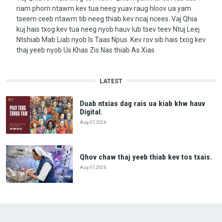
riam phom ntawm kev tua neeg yuav raug hloov ua yam
tseem ceeb ntawm tib neeg thiab kev ncaj ncees. Vaj Qhia
kuj hais txog kev tua neeg nyob hauv lub tsev teev Ntuj Leej
Ntshiab Mab Liab nyob Is Taas Npus. Kev rov sib hais txog kev
thaj yeeb nyob Us Khas Zis Nas thiab As Xias
LATEST
Duab ntxias dag rais ua kiab khw hauv
Digital.
Aug 07, 2026
Qhov chaw thaj yeeb thiab kev tos txais.
Aug 07, 2026