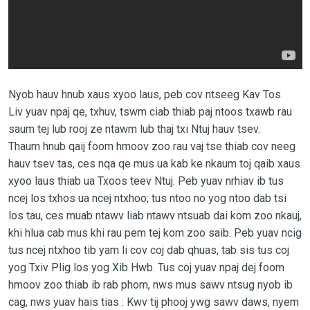
Nyob hauv hnub xaus xyoo laus, peb cov ntseeg Kav Tos
Liv yuav npaj qe, txhuv, tswm ciab thiab paj ntoos txawb rau
saum tej lub rooj ze ntawm lub thaj txi Ntuj hauv tsev.
Thaum hnub qaij foom hmoov zoo rau vaj tse thiab cov neeg
hauv tsev tas, ces nqa qe mus ua kab ke nkaum toj qaib xaus
xyoo laus thiab ua Txoos teev Ntuj. Peb yuav nrhiav ib tus
ncej los txhos ua ncej ntxhoo; tus ntoo no yog ntoo dab tsi
los tau, ces muab ntawv liab ntawv ntsuab dai kom zoo nkauj,
khi hlua cab mus khi rau pem tej kom zoo saib. Peb yuav ncig
tus ncej ntxhoo tib yam li cov coj dab qhuas, tab sis tus coj
yog Txiv Plig los yog Xib Hwb. Tus coj yuav npaj dej foom
hmoov zoo thiab ib rab phom, nws mus sawv ntsug nyob ib
cag, nws yuav hais tias : Kwv tij phooj ywg sawv daws, nyem