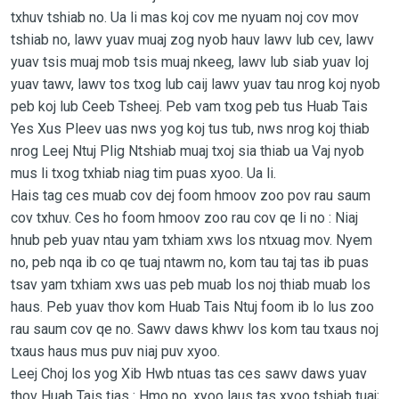
txhuv tshiab no. Ua li mas koj cov me nyuam noj cov mov
tshiab no, lawv yuav muaj zog nyob hauv lawv lub cev, lawv
yuav tsis muaj mob tsis muaj nkeeg, lawv lub siab yuav loj
yuav tawv, lawv tos txog lub caij lawv yuav tau nrog koj nyob
peb koj lub Ceeb Tsheej. Peb vam txog peb tus Huab Tais
Yes Xus Pleev uas nws yog koj tus tub, nws nrog koj thiab
nrog Leej Ntuj Plig Ntshiab muaj txoj sia thiab ua Vaj nyob
mus li txog txhiab niag tim puas xyoo. Ua li.
Hais tag ces muab cov dej foom hmoov zoo pov rau saum
cov txhuv. Ces ho foom hmoov zoo rau cov qe li no : Niaj
hnub peb yuav ntau yam txhiam xws los ntxuag mov. Nyem
no, peb nqa ib co qe tuaj ntawm no, kom tau taj tas ib puas
tsav yam txhiam xws uas peb muab los noj thiab muab los
haus. Peb yuav thov kom Huab Tais Ntuj foom ib lo lus zoo
rau saum cov qe no. Sawv daws khwv los kom tau txaus noj
txaus haus mus puv niaj puv xyoo.
Leej Choj los yog Xib Hwb ntuas tas ces sawv daws yuav
thov Huab Tais tias : Hmo no, xyoo laus tas xyoo tshiab tuaj;