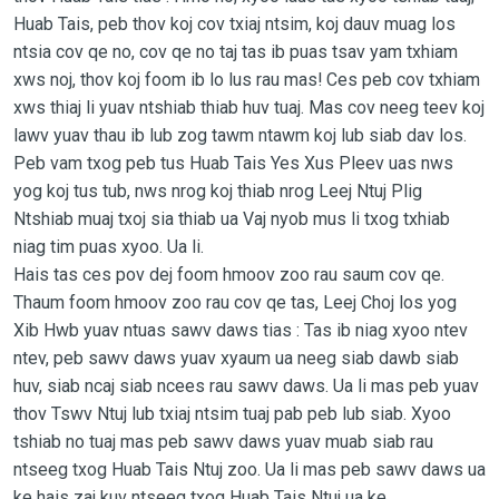
Huab Tais, peb thov koj cov txiaj ntsim, koj dauv muag los
ntsia cov qe no, cov qe no taj tas ib puas tsav yam txhiam
xws noj, thov koj foom ib lo lus rau mas! Ces peb cov txhiam
xws thiaj li yuav ntshiab thiab huv tuaj. Mas cov neeg teev koj
lawv yuav thau ib lub zog tawm ntawm koj lub siab dav los.
Peb vam txog peb tus Huab Tais Yes Xus Pleev uas nws
yog koj tus tub, nws nrog koj thiab nrog Leej Ntuj Plig
Ntshiab muaj txoj sia thiab ua Vaj nyob mus li txog txhiab
niag tim puas xyoo. Ua li.
Hais tas ces pov dej foom hmoov zoo rau saum cov qe.
Thaum foom hmoov zoo rau cov qe tas, Leej Choj los yog
Xib Hwb yuav ntuas sawv daws tias : Tas ib niag xyoo ntev
ntev, peb sawv daws yuav xyaum ua neeg siab dawb siab
huv, siab ncaj siab ncees rau sawv daws. Ua li mas peb yuav
thov Tswv Ntuj lub txiaj ntsim tuaj pab peb lub siab. Xyoo
tshiab no tuaj mas peb sawv daws yuav muab siab rau
ntseeg txog Huab Tais Ntuj zoo. Ua li mas peb sawv daws ua
ke hais zaj kuv ntseeg txog Huab Tais Ntuj ua ke.