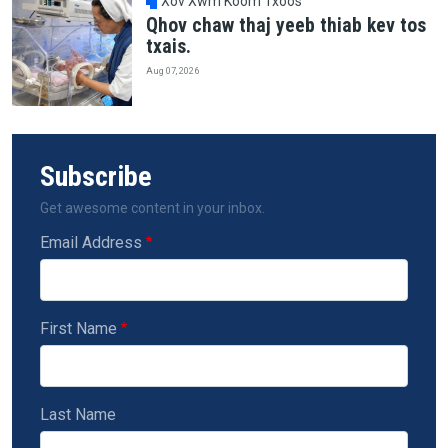
Xov Xwm Koom Txoos
Qhov chaw thaj yeeb thiab kev tos
txais.
Aug 07, 2026
Subscribe
Get awesome content in your inbox.
Email Address
First Name
Last Name