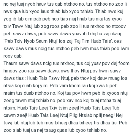
no nej tuaj nyob hauv tus qab ntxhoo no. tus ntxhoo no zoo li
nws qua lub xyoo laus thiab lub xyoo tshiab. Thiab nws kuj
yog ib lub cim pab peb nco tias niaj hnub tas niaj tas xyoo
txiv Tswv Ntuj lub zog roos peb zoo li tus ntxhoo no ntxoov
peb sawv daws; peb sawv daws yuav ib txhij hu zaj nkauj
‘Peb Txiv Nyob Saum Ntuj’ los zaj ‘Faj Tim Huab Tais’, ces
sawv daws mus ncig tus ntxhoo peb lwm mus thiab peb lwm
roov qab.
Thaum sawv daws ncig tus ntxhoo, tus coj yuav pov dej foom
hmoov zoo rau sawv daws, nws thov Ntuj pov hwm sawv
daws tias : Huab Tais Tswv Ntuj, peb thov koj dauv muag los
ntsia koj cuab koj yim. Peb vam khom rau koj xws li peb
nraim tus duab ntxhoo no. Koj tau pov hwm peb ib xyoos ntuj
zeeg tawm ntuj tshiab no. peb xav nco koj txiaj ntsha txiaj
ntsim. Huab Tais Leej Txiv tsim zeej! Huab Tais Leej Tub
cawm zeej! Huab Tais Leej Ntuj Plig Ntsiab nplij neeg! Nej
tswj lub ntuj lub teb mus txheej dhau txheej, tis dhau tis. Peb
zoo siab tuaj ua nej tsaug quas lub xyoo tshiab no.