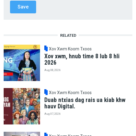
RELATED
Xov Xwm Koom Txoos
Xov xwm, hnub time 8 lub 8 hli
2026
Aug 08, 2026
Xov Xwm Koom Txoos
Duab ntxias dag rais ua kiab khw
hauv Digital.
Aug 07, 2026