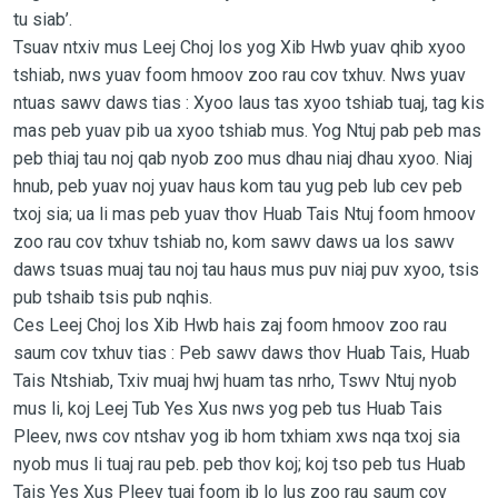
tu siab’.
Tsuav ntxiv mus Leej Choj los yog Xib Hwb yuav qhib xyoo
tshiab, nws yuav foom hmoov zoo rau cov txhuv. Nws yuav
ntuas sawv daws tias : Xyoo laus tas xyoo tshiab tuaj, tag kis
mas peb yuav pib ua xyoo tshiab mus. Yog Ntuj pab peb mas
peb thiaj tau noj qab nyob zoo mus dhau niaj dhau xyoo. Niaj
hnub, peb yuav noj yuav haus kom tau yug peb lub cev peb
txoj sia; ua li mas peb yuav thov Huab Tais Ntuj foom hmoov
zoo rau cov txhuv tshiab no, kom sawv daws ua los sawv
daws tsuas muaj tau noj tau haus mus puv niaj puv xyoo, tsis
pub tshaib tsis pub nqhis.
Ces Leej Choj los Xib Hwb hais zaj foom hmoov zoo rau
saum cov txhuv tias : Peb sawv daws thov Huab Tais, Huab
Tais Ntshiab, Txiv muaj hwj huam tas nrho, Tswv Ntuj nyob
mus li, koj Leej Tub Yes Xus nws yog peb tus Huab Tais
Pleev, nws cov ntshav yog ib hom txhiam xws nqa txoj sia
nyob mus li tuaj rau peb. peb thov koj; koj tso peb tus Huab
Tais Yes Xus Pleev tuaj foom ib lo lus zoo rau saum cov