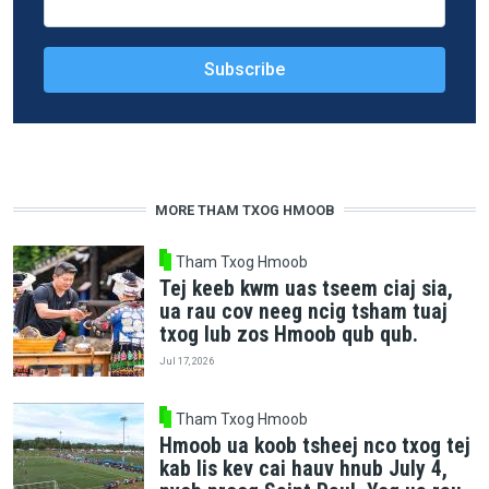
MORE THAM TXOG HMOOB
Tham Txog Hmoob
Tej keeb kwm uas tseem ciaj sia,
ua rau cov neeg ncig tsham tuaj
txog lub zos Hmoob qub qub.
Jul 17, 2026
Tham Txog Hmoob
Hmoob ua koob tsheej nco txog tej
kab lis kev cai hauv hnub July 4,