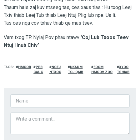
Thaum hais zaj kuv ntseeg tas, ces xaus tias : Hu txog Leej
Txiv thiab Leej Tub thiab Leej Ntuj Plig lub npe. Ua li.
Tas ces nqa cov txhuv thiab qe mus tsev.
Vam txog TP. Nyiaj Pov phau ntawv
'Coj Lub Txoos Teev
Ntuj Hnub Chiv'
TAGS
HMOOB
PEB
NCEJ
NKAUM
FOOM
XYOO
CAUG
NTXOO
TOJ QAIB
HMOOV ZOO
TSHIAB