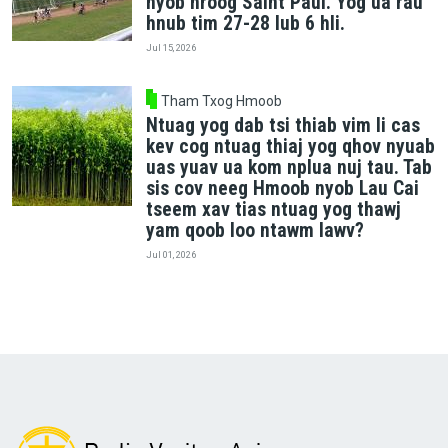
nyob nroog Saint Paul. Yog ua rau
hnub tim 27-28 lub 6 hli.
Jul 15, 2026
Tham Txog Hmoob
Ntuag yog dab tsi thiab vim li cas
kev cog ntuag thiaj yog qhov nyuab
uas yuav ua kom nplua nuj tau. Tab
sis cov neeg Hmoob nyob Lau Cai
tseem xav tias ntuag yog thawj
yam qoob loo ntawm lawv?
Jul 01, 2026