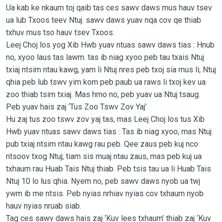
Ua kab ke nkaum toj qaib tas ces sawv daws mus hauv tsev
ua lub Txoos teev Ntuj. sawv daws yuav nqa cov qe thiab
txhuv mus tso hauv tsev Txoos.
Leej Choj los yog Xib Hwb yuav ntuas sawv daws tias : Hnub
no, xyoo laus tas lawm. tas ib niag xyoo peb tau txais Ntuj
txiaj ntsim ntau kawg, yam li Ntuj nres peb txoj sia mus li; Ntuj
qhia peb lub tswv yim kom peb paub ua raws li txoj kev ua
zoo thiab tsim txiaj. Mas hmo no, peb yuav ua Ntuj tsaug.
Peb yuav hais zaj ‘Tus Zoo Tswv Zov Yaj’
Hu zaj tus zoo tswv zov yaj tas, mas Leej Choj los tus Xib
Hwb yuav ntuas sawv daws tias : Tas ib niag xyoo, mas Ntuj
pub txiaj ntsim ntau kawg rau peb. Qee zaus peb kuj nco
ntsoov txog Ntuj; tiam sis muaj ntau zaus, mas peb kuj ua
txhaum rau Huab Tais Ntuj thiab. Peb tsis tau ua li Huab Tais
Ntuj 10 lo lus qhia. Nyem no, peb sawv daws nyob ua twj
ywm ib me ntsis. Peb nyias nrhiav nyias cov txhaum nyob
hauv nyias nruab siab.
Tag ces sawv daws hais zaj ‘Kuv lees txhaum’ thiab zaj ‘Kuv