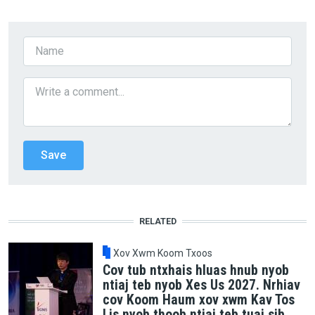
RELATED
Xov Xwm Koom Txoos
Cov tub ntxhais hluas hnub nyob
ntiaj teb nyob Xes Us 2027. Nrhiav
cov Koom Haum xov xwm Kav Tos
Lis nyob thoob ntiaj teb tuaj sib