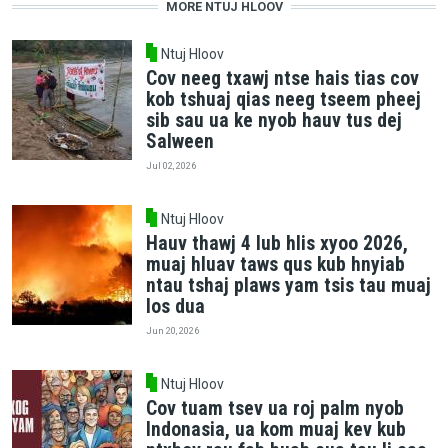
MORE NTUJ HLOOV
Ntuj Hloov
Cov neeg txawj ntse hais tias cov
kob tshuaj qias neeg tseem pheej
sib sau ua ke nyob hauv tus dej
Salween
Jul 02, 2026
Ntuj Hloov
Hauv thawj 4 lub hlis xyoo 2026,
muaj hluav taws qus kub hnyiab
ntau tshaj plaws yam tsis tau muaj
los dua
Jun 20, 2026
Ntuj Hloov
Cov tuam tsev ua roj palm nyob
Indonasia, ua kom muaj kev kub