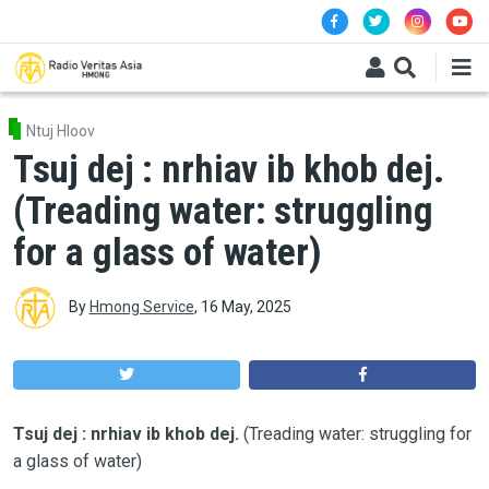
Skip to main content
Ntuj Hloov
Tsuj dej : nrhiav ib khob dej.
(Treading water: struggling
for a glass of water)
By
Hmong Service
,
16 May, 2025
Tsuj dej : nrhiav ib khob dej.
(Treading water: struggling for
a glass of water)