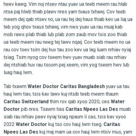
heev kawg. Vim noj ntsev ntau yuav ua teeb meem rau hlab
ntsa paj hlwb thiab plawv nres yam txaus txhawj. Cov teeb
meem dej qab ntsev no, ua rau tej dej haus thiab kev ua liaj ua
teb yog qhov txaus txhawj, vim nws yuav ua rau muaj kab
mob raws plab thiab lub plab zom zaub mov tsis zoo thiab
ua teeb meem rau neeg tej tawv nqaij. Cov teeb meem no ua
rau cov tsev tsim dej huv tau zoo kev ua lag luam nrhiav nyiaj
txiag. Tsim nyog cov tseem hwv yuav muab siab rau nrhiav
dej ntshiab huv rau tsoom pej xeem, vim yog tseem hwv lub
luag hauj lwm.
Tab txawm
Water Doctor Caritas Bangladesh
yuav ua tau
hauj lwm tiav, tsis kav lawv kuj ntsib teeb meem thaum
Caritas Switzerland
thim rov qab xyoo 2020, ces
Water
Doctor
pib nres. Txawm tias
Caritas Npees Las Des
muab
siab rau nrhiav peev nyiaj txiag npaum li cas, tsis kav xyoo
2022
Water Doctor
kuj tso cov hauj lwm tseg.
Caritas
Npees Las Des
kuj maj mam ua cov hauj lwm ntxiv mus, yam