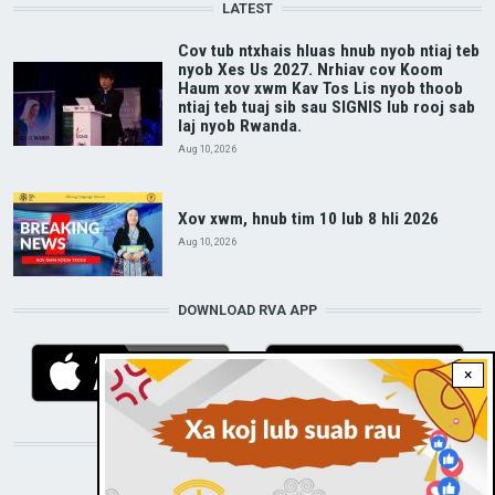
LATEST
Cov tub ntxhais hluas hnub nyob ntiaj teb
nyob Xes Us 2027. Nrhiav cov Koom
Haum xov xwm Kav Tos Lis nyob thoob
ntiaj teb tuaj sib sau SIGNIS lub rooj sab
laj nyob Rwanda.
Aug 10, 2026
Xov xwm, hnub tim 10 lub 8 hli 2026
Aug 10, 2026
DOWNLOAD RVA APP
×
STAY CONNECTED WITH US!