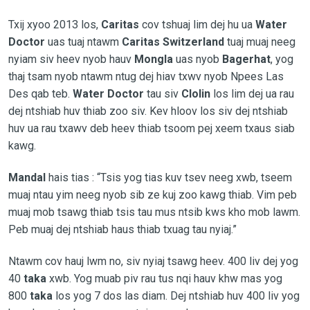
Txij xyoo 2013 los,
Caritas
cov tshuaj lim dej hu ua
Water
Doctor
uas tuaj ntawm
Caritas Switzerland
tuaj muaj neeg
nyiam siv heev nyob hauv
Mongla
uas nyob
Bagerhat
, yog
thaj tsam nyob ntawm ntug dej hiav txwv nyob Npees Las
Des qab teb.
Water Doctor
tau siv
Clolin
los lim dej ua rau
dej ntshiab huv thiab zoo siv. Kev hloov los siv dej ntshiab
huv ua rau txawv deb heev thiab tsoom pej xeem txaus siab
kawg.
Mandal
hais tias : “Tsis yog tias kuv tsev neeg xwb, tseem
muaj ntau yim neeg nyob sib ze kuj zoo kawg thiab. Vim peb
muaj mob tsawg thiab tsis tau mus ntsib kws kho mob lawm.
Peb muaj dej ntshiab haus thiab txuag tau nyiaj.”
Ntawm cov hauj lwm no, siv nyiaj tsawg heev. 400 liv dej yog
40
taka
xwb. Yog muab piv rau tus nqi hauv khw mas yog
800
taka
los yog 7 dos las diam. Dej ntshiab huv 400 liv yog