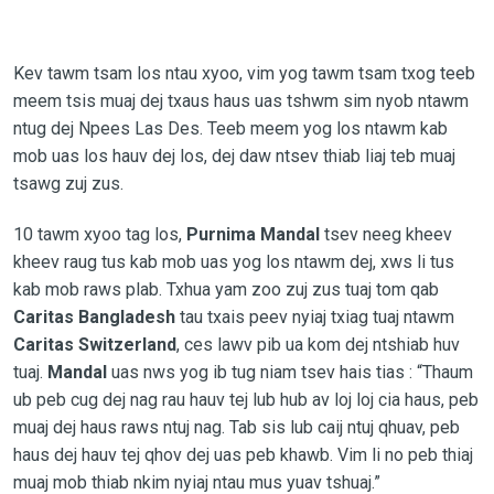
Kev tawm tsam los ntau xyoo, vim yog tawm tsam txog teeb
meem tsis muaj dej txaus haus uas tshwm sim nyob ntawm
ntug dej Npees Las Des. Teeb meem yog los ntawm kab
mob uas los hauv dej los, dej daw ntsev thiab liaj teb muaj
tsawg zuj zus.
10 tawm xyoo tag los,
Purnima Mandal
tsev neeg kheev
kheev raug tus kab mob uas yog los ntawm dej, xws li tus
kab mob raws plab. Txhua yam zoo zuj zus tuaj tom qab
Caritas Bangladesh
tau txais peev nyiaj txiag tuaj ntawm
Caritas Switzerland
, ces lawv pib ua kom dej ntshiab huv
tuaj.
Mandal
uas nws yog ib tug niam tsev hais tias : “Thaum
ub peb cug dej nag rau hauv tej lub hub av loj loj cia haus, peb
muaj dej haus raws ntuj nag. Tab sis lub caij ntuj qhuav, peb
haus dej hauv tej qhov dej uas peb khawb. Vim li no peb thiaj
muaj mob thiab nkim nyiaj ntau mus yuav tshuaj.”