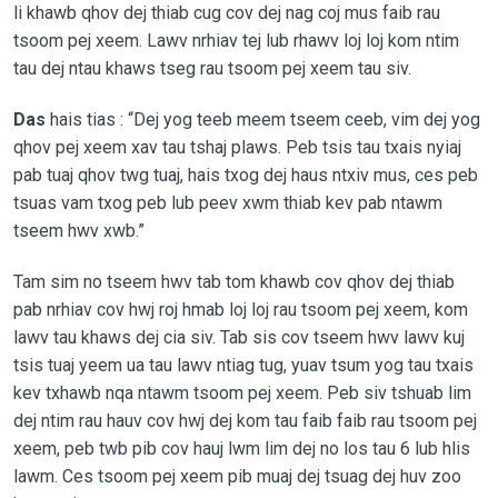
li khawb qhov dej thiab cug cov dej nag coj mus faib rau
tsoom pej xeem. Lawv nrhiav tej lub rhawv loj loj kom ntim
tau dej ntau khaws tseg rau tsoom pej xeem tau siv.
Das
hais tias : “Dej yog teeb meem tseem ceeb, vim dej yog
qhov pej xeem xav tau tshaj plaws. Peb tsis tau txais nyiaj
pab tuaj qhov twg tuaj, hais txog dej haus ntxiv mus, ces peb
tsuas vam txog peb lub peev xwm thiab kev pab ntawm
tseem hwv xwb.”
Tam sim no tseem hwv tab tom khawb cov qhov dej thiab
pab nrhiav cov hwj roj hmab loj loj rau tsoom pej xeem, kom
lawv tau khaws dej cia siv. Tab sis cov tseem hwv lawv kuj
tsis tuaj yeem ua tau lawv ntiag tug, yuav tsum yog tau txais
kev txhawb nqa ntawm tsoom pej xeem. Peb siv tshuab lim
dej ntim rau hauv cov hwj dej kom tau faib faib rau tsoom pej
xeem, peb twb pib cov hauj lwm lim dej no los tau 6 lub hlis
lawm. Ces tsoom pej xeem pib muaj dej tsuag dej huv zoo