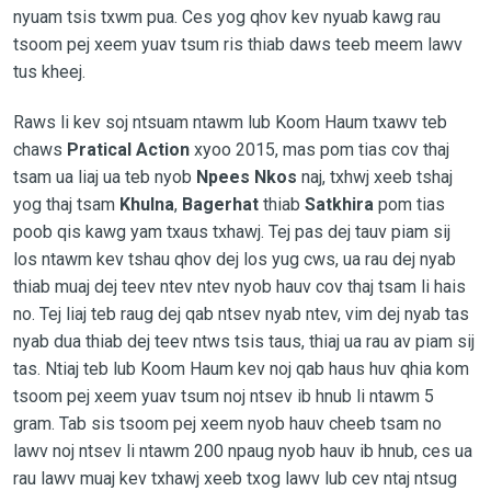
nyuam tsis txwm pua. Ces yog qhov kev nyuab kawg rau
tsoom pej xeem yuav tsum ris thiab daws teeb meem lawv
tus kheej.
Raws li kev soj ntsuam ntawm lub Koom Haum txawv teb
chaws
Pratical Action
xyoo 2015, mas pom tias cov thaj
tsam ua liaj ua teb nyob
Npees Nkos
naj, txhwj xeeb tshaj
yog thaj tsam
Khulna
,
Bagerhat
thiab
Satkhira
pom tias
poob qis kawg yam txaus txhawj. Tej pas dej tauv piam sij
los ntawm kev tshau qhov dej los yug cws, ua rau dej nyab
thiab muaj dej teev ntev ntev nyob hauv cov thaj tsam li hais
no. Tej liaj teb raug dej qab ntsev nyab ntev, vim dej nyab tas
nyab dua thiab dej teev ntws tsis taus, thiaj ua rau av piam sij
tas. Ntiaj teb lub Koom Haum kev noj qab haus huv qhia kom
tsoom pej xeem yuav tsum noj ntsev ib hnub li ntawm 5
gram. Tab sis tsoom pej xeem nyob hauv cheeb tsam no
lawv noj ntsev li ntawm 200 npaug nyob hauv ib hnub, ces ua
rau lawv muaj kev txhawj xeeb txog lawv lub cev ntaj ntsug