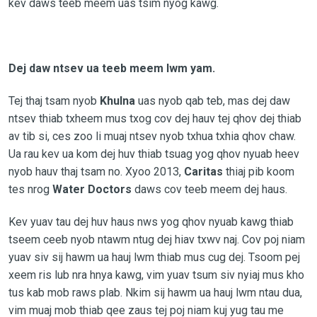
kev daws teeb meem uas tsim nyog kawg.
Dej daw ntsev ua teeb meem lwm yam.
Tej thaj tsam nyob
Khulna
uas nyob qab teb, mas dej daw
ntsev thiab txheem mus txog cov dej hauv tej qhov dej thiab
av tib si, ces zoo li muaj ntsev nyob txhua txhia qhov chaw.
Ua rau kev ua kom dej huv thiab tsuag yog qhov nyuab heev
nyob hauv thaj tsam no. Xyoo 2013,
Caritas
thiaj pib koom
tes nrog
Water Doctors
daws cov teeb meem dej haus.
Kev yuav tau dej huv haus nws yog qhov nyuab kawg thiab
tseem ceeb nyob ntawm ntug dej hiav txwv naj. Cov poj niam
yuav siv sij hawm ua hauj lwm thiab mus cug dej. Tsoom pej
xeem ris lub nra hnya kawg, vim yuav tsum siv nyiaj mus kho
tus kab mob raws plab. Nkim sij hawm ua hauj lwm ntau dua,
vim muaj mob thiab qee zaus tej poj niam kuj yug tau me