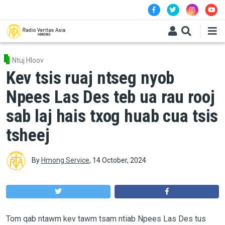
Skip to main content
Ntuj Hloov
Kev tsis ruaj ntseg nyob
Npees Las Des teb ua rau rooj
sab laj hais txog huab cua tsis
tsheej
By
Hmong Service
,
14 October, 2024
Tom qab ntawm kev tawm tsam ntiab Npees Las Des tus