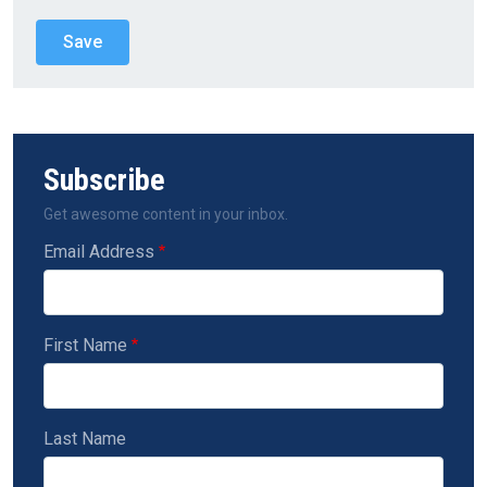
Subscribe
Get awesome content in your inbox.
Email Address
First Name
Last Name