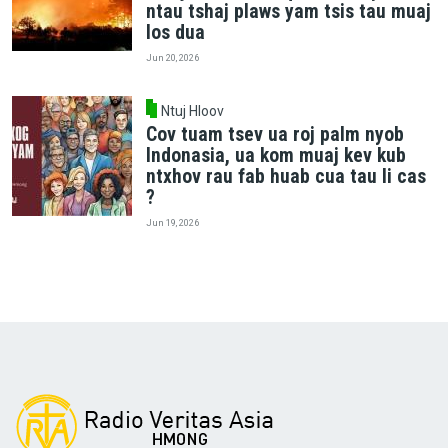
ntau tshaj plaws yam tsis tau muaj
los dua
Jun 20, 2026
Ntuj Hloov
Cov tuam tsev ua roj palm nyob
Indonasia, ua kom muaj kev kub
ntxhov rau fab huab cua tau li cas
?
Jun 19, 2026