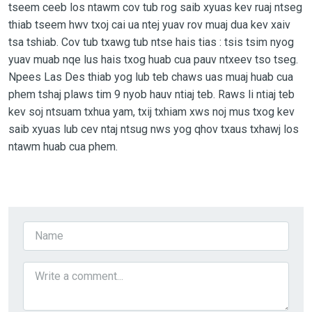
tseem ceeb los ntawm cov tub rog saib xyuas kev ruaj ntseg
thiab tseem hwv txoj cai ua ntej yuav rov muaj dua kev xaiv
tsa tshiab. Cov tub txawg tub ntse hais tias : tsis tsim nyog
yuav muab nqe lus hais txog huab cua pauv ntxeev tso tseg.
Npees Las Des thiab yog lub teb chaws uas muaj huab cua
phem tshaj plaws tim 9 nyob hauv ntiaj teb. Raws li ntiaj teb
kev soj ntsuam txhua yam, txij txhiam xws noj mus txog kev
saib xyuas lub cev ntaj ntsug nws yog qhov txaus txhawj los
ntawm huab cua phem.