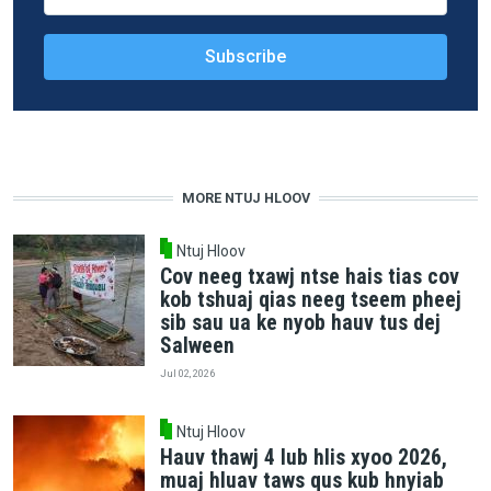
MORE NTUJ HLOOV
Ntuj Hloov
Cov neeg txawj ntse hais tias cov
kob tshuaj qias neeg tseem pheej
sib sau ua ke nyob hauv tus dej
Salween
Jul 02, 2026
Ntuj Hloov
Hauv thawj 4 lub hlis xyoo 2026,
muaj hluav taws qus kub hnyiab