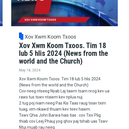
Xov Xwm Koom Txoos
Xov Xwm Koom Txoos. Tim 18
lub 5 hlis 2024 (News from the
world and the Church)
May 18, 2024
Xov Xwm Koom Txoos. Tim 18 lub 5 hlis 2024
(News from the world and the Church)
Cov neeg ntseeg Nyab Laj tawm tsam nrog kev ua
raws tus tswv ntawm kev nplua nuj.
2 tug poj niam neeg Pas Kis Taas raug txiav txim
tuag, vim nkawd thuam kev teev hawm.
Tswv Qhia John Barwa hais tias : cov Txiv Plig
thiab cov Leej Phauj yog qhov paj tshab uas Tswv
Ntuj muab rau neeg.