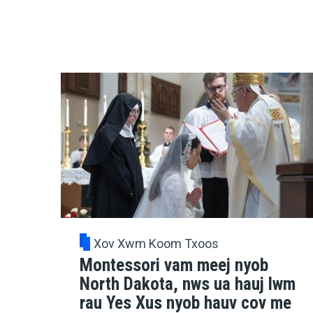
Xov Xwm Koom Txoos
Montessori vam meej nyob
North Dakota, nws ua hauj lwm
rau Yes Xus nyob hauv cov me