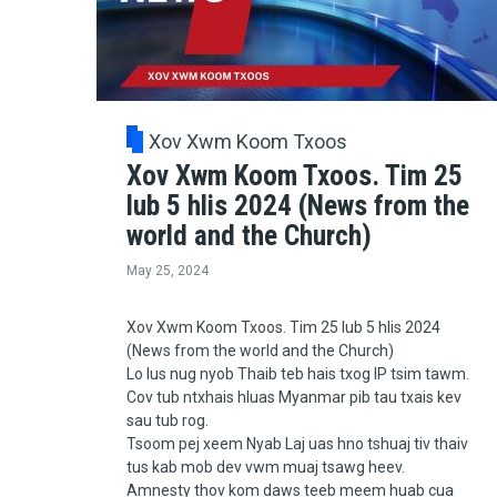
Xov Xwm Koom Txoos
Xov Xwm Koom Txoos. Tim 25
lub 5 hlis 2024 (News from the
world and the Church)
May 25, 2024
Xov Xwm Koom Txoos. Tim 25 lub 5 hlis 2024
(News from the world and the Church)
Lo lus nug nyob Thaib teb hais txog IP tsim tawm.
Cov tub ntxhais hluas Myanmar pib tau txais kev
sau tub rog.
Tsoom pej xeem Nyab Laj uas hno tshuaj tiv thaiv
tus kab mob dev vwm muaj tsawg heev.
Amnesty thov kom daws teeb meem huab cua