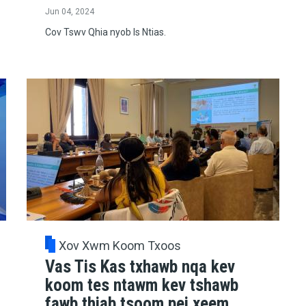
Jun 04, 2024
Cov Tswv Qhia nyob Is Ntias.
Xov Xwm Koom Txoos
Vas Tis Kas txhawb nqa kev
koom tes ntawm kev tshawb
fawb thiab tsoom pej xeem