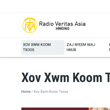
Skip to main content
XOV XWM KOOM
ZAJ NYEEM NIAJ
TXOOS
HNUB
Xov Xwm Koom 
Breadcrumb
Home
Xov Xwm Koom Txoos