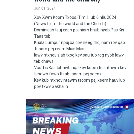
Jun 01, 2024
Xov Xwm Koom Txoos. Tim 1 lub 6 hlis 2024
(News from the world and the Church)
Dominican tsuj xeeb poj niam hnub nyob Pas Kis
Taas teb.
Kuala Lumpur npaj xa cov neeg thoj nam rov qab.
Tsoom pej xeem Mias Mas
lawv ntxhov siab txog kev sau tub rog nyob lawv
teb chaws.
Vas Tis Kas txhawb nqa kev koom tes ntawm kev
tshawb fawb thiab tsoom pej xeem.
Kev kub ntxhov ntawm tsoom pej xeem hauv lub
pov txwv Sakhalin.