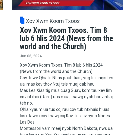
Xov Xwm Koom Txoos
Xov Xwm Koom Txoos. Tim 8
lub 6 hlis 2024 (News from the
world and the Church)
Jun 08, 2024
Xov Xwm Koom Txoos. Tim 8 lub 6 hlis 2024
(News from the world and the Church)
Cov Tswv Qhia Is Ntias paub tias ; yog tsis nqis tes
ua, mas kev thov Ntuj tsis muaj qab hau.
Mas Les Xias tig mus cuag Suav, kom tau kev lim
cov ntxhia (Rare) uas muaj tsawg nyob hauv ntiaj
teb no.
Qhia xyaum ua tus coj rau cov tub ntxhais hluas
los ntawm cov thawj coj Kav Tos Liv nyob Npees
Las Des.
Montessori vam meej nyob North Dakota, nws ua
hauj lwm rau Yes Xus nyob hauv cov me nyuam.