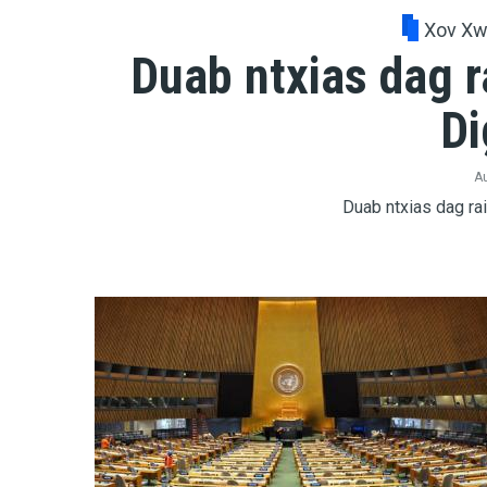
Xov X
Duab ntxias dag r
Di
Au
Duab ntxias dag rai