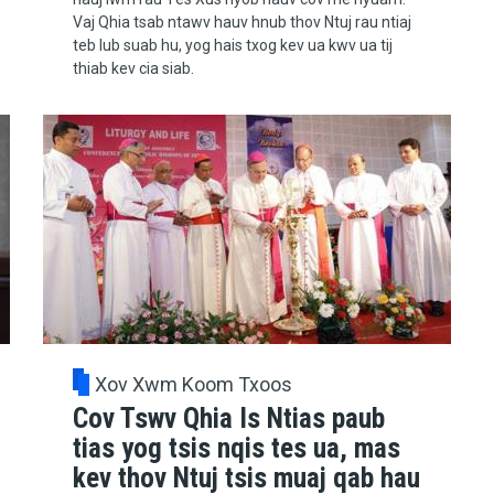
Vaj Qhia tsab ntawv hauv hnub thov Ntuj rau ntiaj
teb lub suab hu, yog hais txog kev ua kwv ua tij
thiab kev cia siab.
Xov Xwm Koom Txoos
Cov Tswv Qhia Is Ntias paub
tias yog tsis nqis tes ua, mas
kev thov Ntuj tsis muaj qab hau