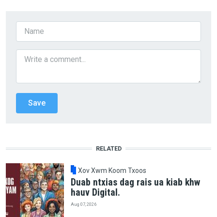
RELATED
Xov Xwm Koom Txoos
Duab ntxias dag rais ua kiab khw
hauv Digital.
Aug 07, 2026