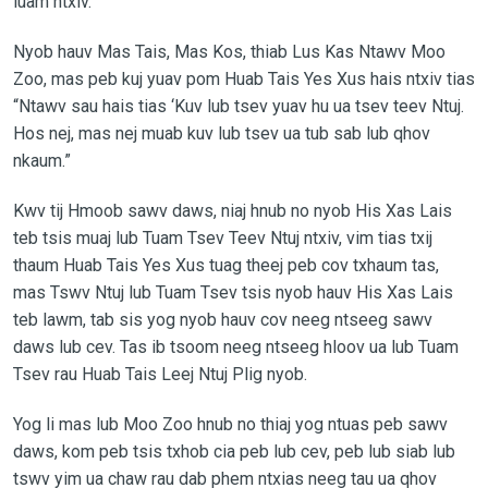
luam ntxiv.”
Nyob hauv Mas Tais, Mas Kos, thiab Lus Kas Ntawv Moo
Zoo, mas peb kuj yuav pom Huab Tais Yes Xus hais ntxiv tias
“Ntawv sau hais tias ‘Kuv lub tsev yuav hu ua tsev teev Ntuj.
Hos nej, mas nej muab kuv lub tsev ua tub sab lub qhov
nkaum.”
Kwv tij Hmoob sawv daws, niaj hnub no nyob His Xas Lais
teb tsis muaj lub Tuam Tsev Teev Ntuj ntxiv, vim tias txij
thaum Huab Tais Yes Xus tuag theej peb cov txhaum tas,
mas Tswv Ntuj lub Tuam Tsev tsis nyob hauv His Xas Lais
teb lawm, tab sis yog nyob hauv cov neeg ntseeg sawv
daws lub cev. Tas ib tsoom neeg ntseeg hloov ua lub Tuam
Tsev rau Huab Tais Leej Ntuj Plig nyob.
Yog li mas lub Moo Zoo hnub no thiaj yog ntuas peb sawv
daws, kom peb tsis txhob cia peb lub cev, peb lub siab lub
tswv yim ua chaw rau dab phem ntxias neeg tau ua qhov