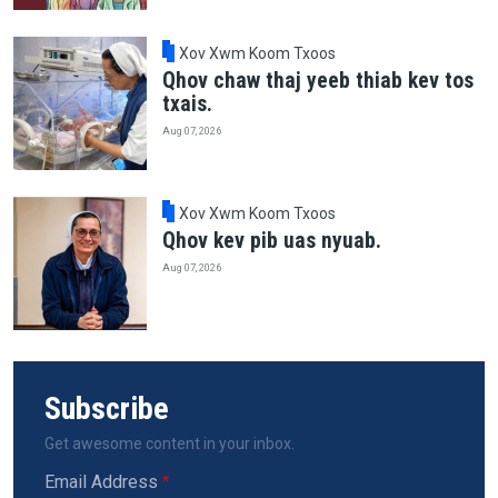
Xov Xwm Koom Txoos
Qhov chaw thaj yeeb thiab kev tos
txais.
Aug 07, 2026
Xov Xwm Koom Txoos
Qhov kev pib uas nyuab.
Aug 07, 2026
Subscribe
Get awesome content in your inbox.
Email Address