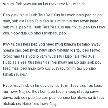
nkaum. Peb yuav tau ua lub tsev teev Ntuj ntshiab.
Peb yuav txais Huab Tais Yes Xus los nyob hauv peb nruab
siab, peb cia Huab Tais Yes Xus ntiab tus dab tawm hauv
peb mus, peb cia Huab Tais Yes Xus tuaj ntxuav peb lub tswv
yim, hloov dua lub siab tshiab rau peb.
Kwv tij, tsis hais peb yog neeg muaj txhaum loj thiab hnyav
npaum cas, peb nyob hauv qhov txhaum los tau pes tsawg
xyoo; mas tsis yog ib yam nyuaj rau Huab Tais Yes Xus li.
Huab Tais Yes Xus hais tias “Nej rhuav nej lub qub siab pov
tseg mas, peb hnub xwb kuv yuav rov txhim tau lub siab
tshiab rau nej.”
Nyob hauv hnub ua hmoov cev lub Tuam Tsev Las Tes Laas
rau Tswv Ntuj no, thov kom peb tsoom neeg ntseeg sawv
daws, peb cev peb lub cev, peb lub siab lub ntsws ua ib tsev
ntshiab rau Huab Tais Tswv Ntuj.