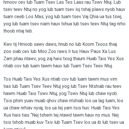
hmoov cev lub Tuam Tsev Las Tes Laas rau Tswv Ntuj. Lub
tsev teev Ntuj no yog lub tuam tsev loj tshaj plaws nyob hauv
tuam ceeb Los Mas, yog lub tuam tsev Vaj Qhia ua tus tswj,
yog lub tuam tsev niam hauv txhua lub tsev teev Ntuj tag nrho
thoob ntiaj teb.
Kwv tij Hmoob sawv daws, hnub no lub Koom Txoos thiaj
zoo siab cev lub Moo Zoo raws li tus Hauv Paus Xa Lus
Zam phau ntawv; yog zaj hais txog thaum Huab Tais Yes Xus
ntiab cov tub luam tawm hauv lub Tuam Tsev Teev Ntuj.
Tos Huab Tais Yes Xus ntiab cov tub luam tawm mus vim
tias lub Tuam Tsev Teev Ntuj yog lub Tsev Ntshiab rau teev
hawm Huab Tais Tswv Ntuj, yog Tswv Ntuj lub chaw nyob.
Tsis phim yuav muab qhov chaw ntshiab los ua lag luam, los
ua chaw nrhiav nyiaj, los ua tej yam tsis huv. Huab Tais Yes
Xus hais tias “Nej tshem tej ntawd tawm hauv no mus. Nej
tsis txhob muab kuv Txiv lub Tuam Tsev los ua ib lub tsev ua