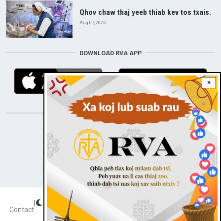
Qhov chaw thaj yeeb thiab kev tos txais.
Aug 07, 2026
DOWNLOAD RVA APP
×
STAY CONNECTED WITH US!
|
Dark theme
FOOTER
Contact