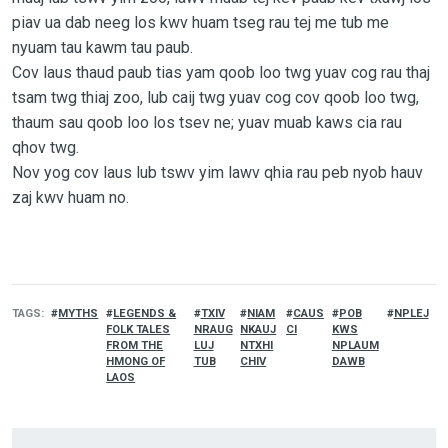
piav ua dab neeg los kwv huam tseg rau tej me tub me
nyuam tau kawm tau paub.
Cov laus thaud paub tias yam qoob loo twg yuav cog rau thaj
tsam twg thiaj zoo, lub caij twg yuav cog cov qoob loo twg,
thaum sau qoob loo los tsev ne; yuav muab kaws cia rau
qhov twg.
Nov yog cov laus lub tswv yim lawv qhia rau peb nyob hauv
zaj kwv huam no.
TAGS
MYTHS
LEGENDS &
TXIV
NIAM
CAUS
POB
NPLEJ
FOLK TALES
NRAUG
NKAUJ
CI
KWS
FROM THE
LUJ
NTXHI
NPLAUM
HMONG OF
TUB
CHIV
DAWB
LAOS