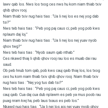
lawv qab los. Nws los txog ces nws hu kom niam thiab txiv
qhib qhov rooj.
Niam thiab txiv nug hais tias : “Ua li nej los es nej yog dab
tsi?”
Nws teb hais tias : “Peb yog paj caus ci; peb yog pob kws
nplaum daj loj.”
Niam thiab txiv nug hais tias : “Ua li nej los nej yuav nyob
qhov twg?”
Nws teb hais tias : “Nyob saum qab nthab.”
Ces nkawd thiaj li qhib qhov rooj rau los es muab dai rau
saud.
Ob peb hnub tom qab, pob kws cauj qaib thiaj los; los txog
ces hu kom niam thiab txiv qhib qhov rooj. Niam thiab txiv
nug hais tias : “Nej yog tus dab tsi?”
Nws teb hais tias : “Peb yog paj caus ci; peb yog pob kws
cauj qaib. Cua daj cua dub nplawm es peb ya mus poob rau
puag nram kwj ha; peb laus txaus es peb los.”
Nkawd nug hais tias : “Ua li nej los ais nej yuav nyob qhov