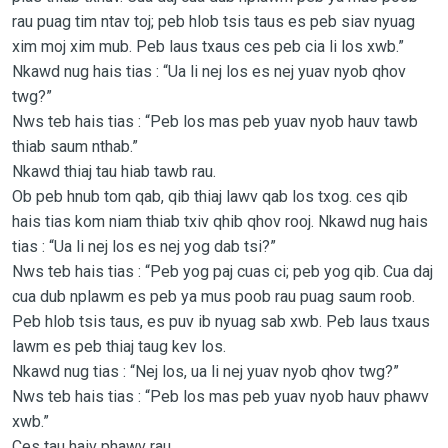
rau puag tim ntav toj; peb hlob tsis taus es peb siav nyuag
xim moj xim mub. Peb laus txaus ces peb cia li los xwb.”
Nkawd nug hais tias : “Ua li nej los es nej yuav nyob qhov
twg?”
Nws teb hais tias : “Peb los mas peb yuav nyob hauv tawb
thiab saum nthab.”
Nkawd thiaj tau hiab tawb rau.
Ob peb hnub tom qab, qib thiaj lawv qab los txog. ces qib
hais tias kom niam thiab txiv qhib qhov rooj. Nkawd nug hais
tias : “Ua li nej los es nej yog dab tsi?”
Nws teb hais tias : “Peb yog paj cuas ci; peb yog qib. Cua daj
cua dub nplawm es peb ya mus poob rau puag saum roob.
Peb hlob tsis taus, es puv ib nyuag sab xwb. Peb laus txaus
lawm es peb thiaj taug kev los.
Nkawd nug tias : “Nej los, ua li nej yuav nyob qhov twg?”
Nws teb hais tias : “Peb los mas peb yuav nyob hauv phawv
xwb.”
Ces tau haiv phawv rau.