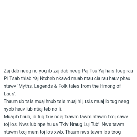
Zaj dab neeg no yog ib zaj dab neeg Paj Tsu Yaj hais tseg rau
Pi Tsab thiab Yaj Ntxheb nkawd muab ntau cia rau hauv phau
ntawv ‘Myths, Legends & Folk tales from the Hmong of
Laos’.
Thaum ub tsis muaj hnub tsis muaj hli, tsis muaj ib tug neeg
nyob hauv lub ntiaj teb no li.
Muaj ib hnub, ib tug txiv neej txawm tawm ntawm txoj sawv
toj los. Nws lub npe hu ua ‘Txiv Nraug Luj Tub’. Nws tawm
ntawm txoj mem toj los xwb. Thaum nws tawm los txog