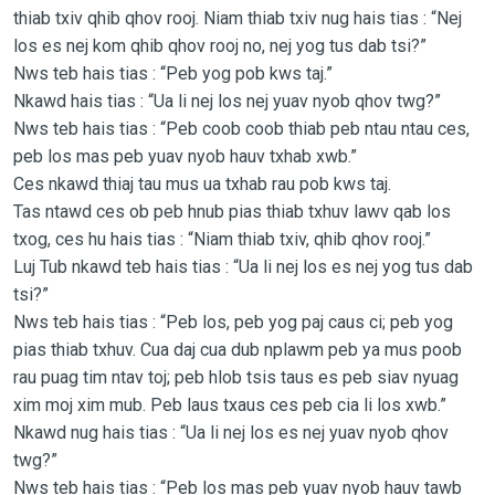
thiab txiv qhib qhov rooj. Niam thiab txiv nug hais tias : “Nej
los es nej kom qhib qhov rooj no, nej yog tus dab tsi?”
Nws teb hais tias : “Peb yog pob kws taj.”
Nkawd hais tias : “Ua li nej los nej yuav nyob qhov twg?”
Nws teb hais tias : “Peb coob coob thiab peb ntau ntau ces,
peb los mas peb yuav nyob hauv txhab xwb.”
Ces nkawd thiaj tau mus ua txhab rau pob kws taj.
Tas ntawd ces ob peb hnub pias thiab txhuv lawv qab los
txog, ces hu hais tias : “Niam thiab txiv, qhib qhov rooj.”
Luj Tub nkawd teb hais tias : “Ua li nej los es nej yog tus dab
tsi?”
Nws teb hais tias : “Peb los, peb yog paj caus ci; peb yog
pias thiab txhuv. Cua daj cua dub nplawm peb ya mus poob
rau puag tim ntav toj; peb hlob tsis taus es peb siav nyuag
xim moj xim mub. Peb laus txaus ces peb cia li los xwb.”
Nkawd nug hais tias : “Ua li nej los es nej yuav nyob qhov
twg?”
Nws teb hais tias : “Peb los mas peb yuav nyob hauv tawb