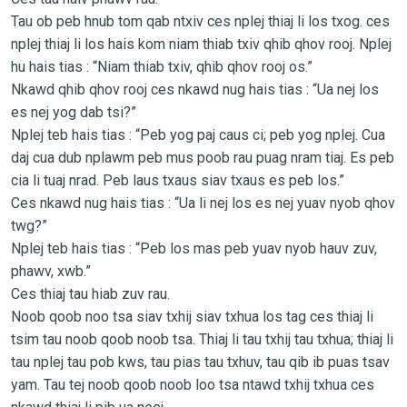
Tau ob peb hnub tom qab ntxiv ces nplej thiaj li los txog. ces
nplej thiaj li los hais kom niam thiab txiv qhib qhov rooj. Nplej
hu hais tias : “Niam thiab txiv, qhib qhov rooj os.”
Nkawd qhib qhov rooj ces nkawd nug hais tias : “Ua nej los
es nej yog dab tsi?”
Nplej teb hais tias : “Peb yog paj caus ci; peb yog nplej. Cua
daj cua dub nplawm peb mus poob rau puag nram tiaj. Es peb
cia li tuaj nrad. Peb laus txaus siav txaus es peb los.”
Ces nkawd nug hais tias : “Ua li nej los es nej yuav nyob qhov
twg?”
Nplej teb hais tias : “Peb los mas peb yuav nyob hauv zuv,
phawv, xwb.”
Ces thiaj tau hiab zuv rau.
Noob qoob noo tsa siav txhij siav txhua los tag ces thiaj li
tsim tau noob qoob noob tsa. Thiaj li tau txhij tau txhua; thiaj li
tau nplej tau pob kws, tau pias tau txhuv, tau qib ib puas tsav
yam. Tau tej noob qoob noob loo tsa ntawd txhij txhua ces