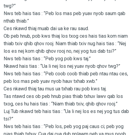
twg?”
Nws teb hais tias : “Peb los mas peb yuav nyob saum qab
nthab thiab.”
Ces nkawd thiaj muab dai ua ke rau saud.
Ob peb hnub, pob kws thiaj los txog ces hais tias kom niam
thiab txiv qhib qhov rooj. Niam thiab txiv nug hais tias : “Nej
los es nej kom qhib qhov rooj no, nej yog tus dab tsi?”
Nws teb hais tias : “Peb yog pob kws taj.”
Nkawd hais tias : “Ua li nej los nej yuav nyob qhov twg?”
Nws teb hais tias : “Peb coob coob thiab peb ntau ntau ces,
peb los mas peb yuav nyob hauv txhab xwb.”
Ces nkawd thiaj tau mus ua txhab rau pob kws taj.
Tas ntawd ces ob peb hnub pias thiab txhuv lawv qab los
txog, ces hu hais tias : “Niam thiab txiv, qhib qhov rooj.”
Luj Tub nkawd teb hais tias : “Ua li nej los es nej yog tus dab
tsi?”
Nws teb hais tias : “Peb los, peb yog paj caus ci; peb yog
pias thiab txhuv. Cua daj cua dub nplawm peb ya mus poob