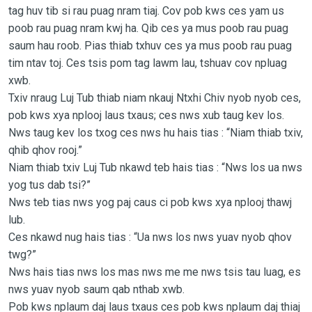
tag huv tib si rau puag nram tiaj. Cov pob kws ces yam us
poob rau puag nram kwj ha. Qib ces ya mus poob rau puag
saum hau roob. Pias thiab txhuv ces ya mus poob rau puag
tim ntav toj. Ces tsis pom tag lawm lau, tshuav cov npluag
xwb.
Txiv nraug Luj Tub thiab niam nkauj Ntxhi Chiv nyob nyob ces,
pob kws xya nplooj laus txaus; ces nws xub taug kev los.
Nws taug kev los txog ces nws hu hais tias : “Niam thiab txiv,
qhib qhov rooj.”
Niam thiab txiv Luj Tub nkawd teb hais tias : “Nws los ua nws
yog tus dab tsi?”
Nws teb tias nws yog paj caus ci pob kws xya nplooj thawj
lub.
Ces nkawd nug hais tias : “Ua nws los nws yuav nyob qhov
twg?”
Nws hais tias nws los mas nws me me nws tsis tau luag, es
nws yuav nyob saum qab nthab xwb.
Pob kws nplaum daj laus txaus ces pob kws nplaum daj thiaj