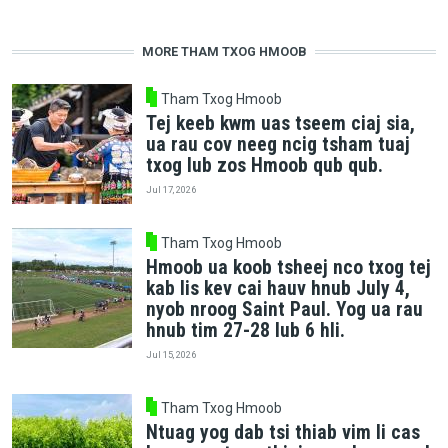
MORE THAM TXOG HMOOB
Tham Txog Hmoob
Tej keeb kwm uas tseem ciaj sia,
ua rau cov neeg ncig tsham tuaj
txog lub zos Hmoob qub qub.
Jul 17, 2026
Tham Txog Hmoob
Hmoob ua koob tsheej nco txog tej
kab lis kev cai hauv hnub July 4,
nyob nroog Saint Paul. Yog ua rau
hnub tim 27-28 lub 6 hli.
Jul 15, 2026
Tham Txog Hmoob
Ntuag yog dab tsi thiab vim li cas