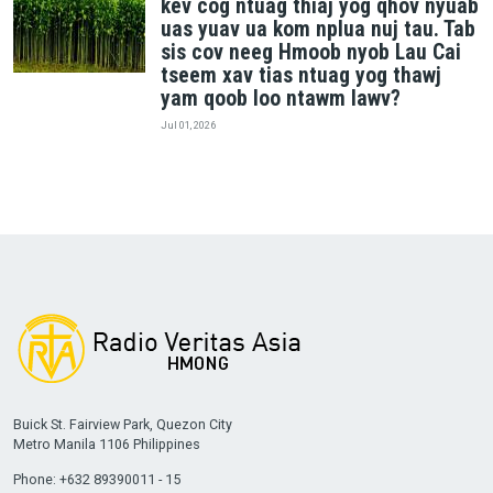
kev cog ntuag thiaj yog qhov nyuab
uas yuav ua kom nplua nuj tau. Tab
sis cov neeg Hmoob nyob Lau Cai
tseem xav tias ntuag yog thawj
yam qoob loo ntawm lawv?
Jul 01, 2026
Buick St. Fairview Park, Quezon City
Metro Manila 1106 Philippines
Phone: +632 89390011 - 15