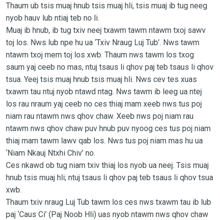
Thaum ub tsis muaj hnub tsis muaj hli, tsis muaj ib tug neeg
nyob hauv lub ntiaj teb no li.
Muaj ib hnub, ib tug txiv neej txawm tawm ntawm txoj sawv
toj los. Nws lub npe hu ua ‘Txiv Nraug Luj Tub’. Nws tawm
ntawm txoj mem toj los xwb. Thaum nws tawm los txog
saum yaj ceeb no mas, ntuj tsaus li qhov paj teb tsaus li qhov
tsua. Yeej tsis muaj hnub tsis muaj hli. Nws cev tes xuas
txawm tau ntuj nyob ntawd ntag. Nws tawm ib leeg ua ntej
los rau nraum yaj ceeb no ces thiaj mam xeeb nws tus poj
niam rau ntawm nws qhov chaw. Xeeb nws poj niam rau
ntawm nws qhov chaw puv hnub puv nyoog ces tus poj niam
thiaj mam tawm lawv qab los. Nws tus poj niam mas hu ua
‘Niam Nkauj Ntxhi Chiv’ no.
Ces nkawd ob tug niam txiv thiaj los nyob ua neej. Tsis muaj
hnub tsis muaj hli; ntuj tsaus li qhov paj teb tsaus li qhov tsua
xwb.
Thaum txiv nraug Luj Tub tawm los ces nws txawm tau ib lub
paj ‘Caus Ci’ (Paj Noob Hli) uas nyob ntawm nws qhov chaw