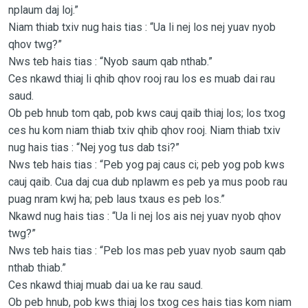
nplaum daj loj.”
Niam thiab txiv nug hais tias : “Ua li nej los nej yuav nyob
qhov twg?”
Nws teb hais tias : “Nyob saum qab nthab.”
Ces nkawd thiaj li qhib qhov rooj rau los es muab dai rau
saud.
Ob peb hnub tom qab, pob kws cauj qaib thiaj los; los txog
ces hu kom niam thiab txiv qhib qhov rooj. Niam thiab txiv
nug hais tias : “Nej yog tus dab tsi?”
Nws teb hais tias : “Peb yog paj caus ci; peb yog pob kws
cauj qaib. Cua daj cua dub nplawm es peb ya mus poob rau
puag nram kwj ha; peb laus txaus es peb los.”
Nkawd nug hais tias : “Ua li nej los ais nej yuav nyob qhov
twg?”
Nws teb hais tias : “Peb los mas peb yuav nyob saum qab
nthab thiab.”
Ces nkawd thiaj muab dai ua ke rau saud.
Ob peb hnub, pob kws thiaj los txog ces hais tias kom niam