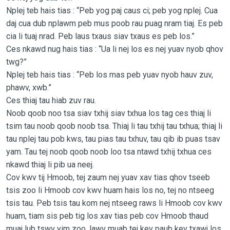
Nplej teb hais tias : “Peb yog paj caus ci; peb yog nplej. Cua
daj cua dub nplawm peb mus poob rau puag nram tiaj. Es peb
cia li tuaj nrad. Peb laus txaus siav txaus es peb los.”
Ces nkawd nug hais tias : “Ua li nej los es nej yuav nyob qhov
twg?”
Nplej teb hais tias : “Peb los mas peb yuav nyob hauv zuv,
phawv, xwb.”
Ces thiaj tau hiab zuv rau.
Noob qoob noo tsa siav txhij siav txhua los tag ces thiaj li
tsim tau noob qoob noob tsa. Thiaj li tau txhij tau txhua; thiaj li
tau nplej tau pob kws, tau pias tau txhuv, tau qib ib puas tsav
yam. Tau tej noob qoob noob loo tsa ntawd txhij txhua ces
nkawd thiaj li pib ua neej.
Cov kwv tij Hmoob, tej zaum nej yuav xav tias qhov tseeb
tsis zoo li Hmoob cov kwv huam hais los no, tej no ntseeg
tsis tau. Peb tsis tau kom nej ntseeg raws li Hmoob cov kwv
huam, tiam sis peb tig los xav tias peb cov Hmoob thaud
muaj lub tswv yim zoo, lawv muab tej kev paub kev txawj los