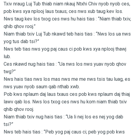
Txiv nraug Luj Tub thiab niam nkauj Ntxhi Chiv nyob nyob ces,
pob kws xya nplooj laus txaus; ces nws xub taug kev los.
Nws taug kev los txog ces nws hu hais tias : “Niam thiab txiv,
qhib qhov rooj.”
Niam thiab txiv Luj Tub nkawd teb hais tias : “Nws los ua nws
yog tus dab tsi?”
Nws teb tias nws yog paj caus ci pob kws xya nplooj thawj
lub.
Ces nkawd nug hais tias : “Ua nws los nws yuav nyob qhov
twg?”
Nws hais tias nws los mas nws me me nws tsis tau luag, es
nws yuav nyob saum qab nthab xwb.
Pob kws nplaum daj laus txaus ces pob kws nplaum daj thiaj
lawv qab los. Nws los txog ces nws hu kom niam thiab txiv
qhib qhov rooj.
Niam thiab txiv nug hais tias : “Ua li nej los es nej yog dab
tsi?”
Nws teb hais tias : “Peb yog paj caus ci; peb yog pob kws