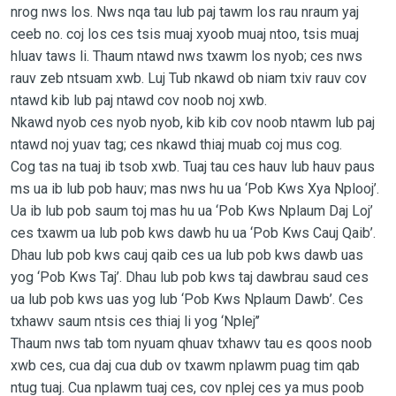
nrog nws los. Nws nqa tau lub paj tawm los rau nraum yaj
ceeb no. coj los ces tsis muaj xyoob muaj ntoo, tsis muaj
hluav taws li. Thaum ntawd nws txawm los nyob; ces nws
rauv zeb ntsuam xwb. Luj Tub nkawd ob niam txiv rauv cov
ntawd kib lub paj ntawd cov noob noj xwb.
Nkawd nyob ces nyob nyob, kib kib cov noob ntawm lub paj
ntawd noj yuav tag; ces nkawd thiaj muab coj mus cog.
Cog tas na tuaj ib tsob xwb. Tuaj tau ces hauv lub hauv paus
ms ua ib lub pob hauv; mas nws hu ua ‘Pob Kws Xya Nplooj’.
Ua ib lub pob saum toj mas hu ua ‘Pob Kws Nplaum Daj Loj’
ces txawm ua lub pob kws dawb hu ua ‘Pob Kws Cauj Qaib’.
Dhau lub pob kws cauj qaib ces ua lub pob kws dawb uas
yog ‘Pob Kws Taj’. Dhau lub pob kws taj dawbrau saud ces
ua lub pob kws uas yog lub ‘Pob Kws Nplaum Dawb’. Ces
txhawv saum ntsis ces thiaj li yog ‘Nplej’’
Thaum nws tab tom nyuam qhuav txhawv tau es qoos noob
xwb ces, cua daj cua dub ov txawm nplawm puag tim qab
ntug tuaj. Cua nplawm tuaj ces, cov nplej ces ya mus poob