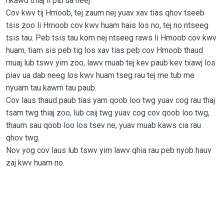
nkawd thiaj li pib ua neej.
Cov kwv tij Hmoob, tej zaum nej yuav xav tias qhov tseeb
tsis zoo li Hmoob cov kwv huam hais los no, tej no ntseeg
tsis tau. Peb tsis tau kom nej ntseeg raws li Hmoob cov kwv
huam, tiam sis peb tig los xav tias peb cov Hmoob thaud
muaj lub tswv yim zoo, lawv muab tej kev paub kev txawj los
piav ua dab neeg los kwv huam tseg rau tej me tub me
nyuam tau kawm tau paub.
Cov laus thaud paub tias yam qoob loo twg yuav cog rau thaj
tsam twg thiaj zoo, lub caij twg yuav cog cov qoob loo twg,
thaum sau qoob loo los tsev ne; yuav muab kaws cia rau
qhov twg.
Nov yog cov laus lub tswv yim lawv qhia rau peb nyob hauv
zaj kwv huam no.