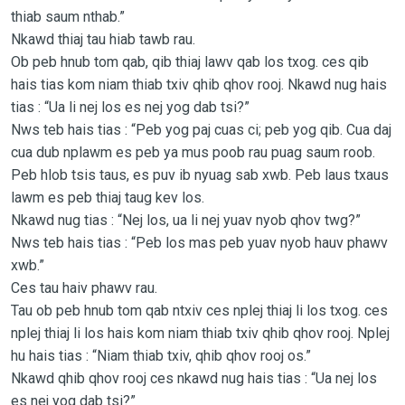
thiab saum nthab.”
Nkawd thiaj tau hiab tawb rau.
Ob peb hnub tom qab, qib thiaj lawv qab los txog. ces qib
hais tias kom niam thiab txiv qhib qhov rooj. Nkawd nug hais
tias : “Ua li nej los es nej yog dab tsi?”
Nws teb hais tias : “Peb yog paj cuas ci; peb yog qib. Cua daj
cua dub nplawm es peb ya mus poob rau puag saum roob.
Peb hlob tsis taus, es puv ib nyuag sab xwb. Peb laus txaus
lawm es peb thiaj taug kev los.
Nkawd nug tias : “Nej los, ua li nej yuav nyob qhov twg?”
Nws teb hais tias : “Peb los mas peb yuav nyob hauv phawv
xwb.”
Ces tau haiv phawv rau.
Tau ob peb hnub tom qab ntxiv ces nplej thiaj li los txog. ces
nplej thiaj li los hais kom niam thiab txiv qhib qhov rooj. Nplej
hu hais tias : “Niam thiab txiv, qhib qhov rooj os.”
Nkawd qhib qhov rooj ces nkawd nug hais tias : “Ua nej los
es nej yog dab tsi?”