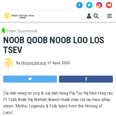
Skip to main content
Tham Txog Hmoob
NOOB QOOB NOOB LOO LOS
TSEV
By
Hmong Service
,
01 April, 2020
Zaj dab neeg no yog ib zaj dab neeg Paj Tsu Yaj hais tseg rau
Pi Tsab thiab Yaj Ntxheb nkawd muab ntau cia rau hauv phau
ntawv ‘Myths, Legends & Folk tales from the Hmong of
Laos’.