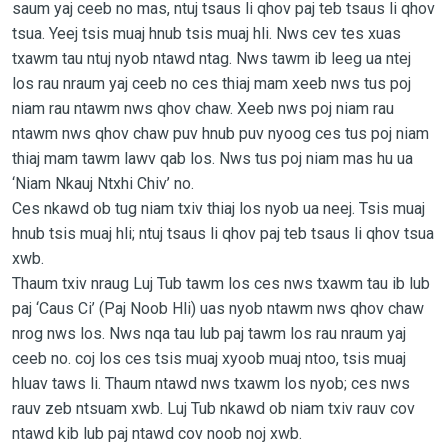
saum yaj ceeb no mas, ntuj tsaus li qhov paj teb tsaus li qhov
tsua. Yeej tsis muaj hnub tsis muaj hli. Nws cev tes xuas
txawm tau ntuj nyob ntawd ntag. Nws tawm ib leeg ua ntej
los rau nraum yaj ceeb no ces thiaj mam xeeb nws tus poj
niam rau ntawm nws qhov chaw. Xeeb nws poj niam rau
ntawm nws qhov chaw puv hnub puv nyoog ces tus poj niam
thiaj mam tawm lawv qab los. Nws tus poj niam mas hu ua
‘Niam Nkauj Ntxhi Chiv’ no.
Ces nkawd ob tug niam txiv thiaj los nyob ua neej. Tsis muaj
hnub tsis muaj hli; ntuj tsaus li qhov paj teb tsaus li qhov tsua
xwb.
Thaum txiv nraug Luj Tub tawm los ces nws txawm tau ib lub
paj ‘Caus Ci’ (Paj Noob Hli) uas nyob ntawm nws qhov chaw
nrog nws los. Nws nqa tau lub paj tawm los rau nraum yaj
ceeb no. coj los ces tsis muaj xyoob muaj ntoo, tsis muaj
hluav taws li. Thaum ntawd nws txawm los nyob; ces nws
rauv zeb ntsuam xwb. Luj Tub nkawd ob niam txiv rauv cov
ntawd kib lub paj ntawd cov noob noj xwb.