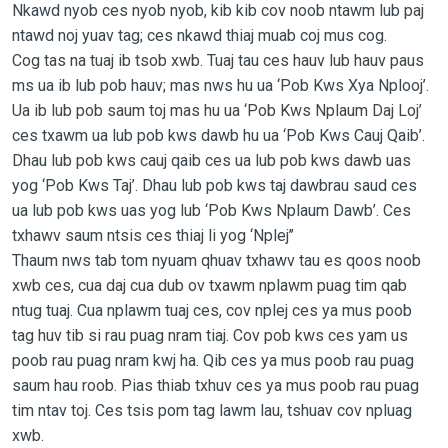
Nkawd nyob ces nyob nyob, kib kib cov noob ntawm lub paj
ntawd noj yuav tag; ces nkawd thiaj muab coj mus cog.
Cog tas na tuaj ib tsob xwb. Tuaj tau ces hauv lub hauv paus
ms ua ib lub pob hauv; mas nws hu ua ‘Pob Kws Xya Nplooj’.
Ua ib lub pob saum toj mas hu ua ‘Pob Kws Nplaum Daj Loj’
ces txawm ua lub pob kws dawb hu ua ‘Pob Kws Cauj Qaib’.
Dhau lub pob kws cauj qaib ces ua lub pob kws dawb uas
yog ‘Pob Kws Taj’. Dhau lub pob kws taj dawbrau saud ces
ua lub pob kws uas yog lub ‘Pob Kws Nplaum Dawb’. Ces
txhawv saum ntsis ces thiaj li yog ‘Nplej’’
Thaum nws tab tom nyuam qhuav txhawv tau es qoos noob
xwb ces, cua daj cua dub ov txawm nplawm puag tim qab
ntug tuaj. Cua nplawm tuaj ces, cov nplej ces ya mus poob
tag huv tib si rau puag nram tiaj. Cov pob kws ces yam us
poob rau puag nram kwj ha. Qib ces ya mus poob rau puag
saum hau roob. Pias thiab txhuv ces ya mus poob rau puag
tim ntav toj. Ces tsis pom tag lawm lau, tshuav cov npluag
xwb.