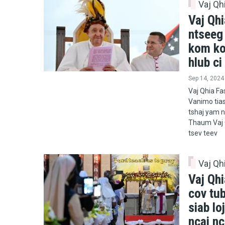
Vaj Qh
Vaj Qhi
ntseeg 
kom koj
hlub ci
Sep 14, 2024
Vaj Qhia Fa
Vanimo tias
tshaj yam n
Thaum Vaj Q
tsev teev
Vaj Qh
Vaj Qhi
cov tu
siab lo
ncaj n