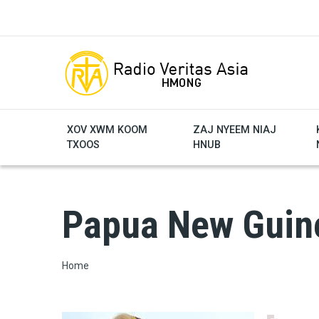
Skip to main content
XOV XWM KOOM
ZAJ NYEEM NIAJ
TXOOS
HNUB
Papua New Guin
Breadcrumb
Home