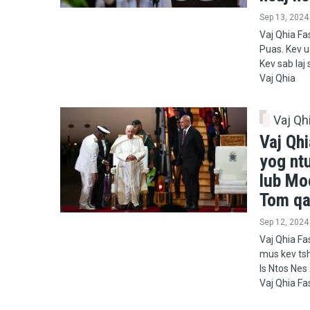
Sep 13, 2024
Vaj Qhia Fa
Puas. Kev ua
Kev sab laj
Vaj Qhia
Vaj Qh
Vaj Qh
yog nt
lub Mo
Tom qa
Sep 12, 2024
Vaj Qhia Fa
mus kev tsh
Is Ntos Nes
Vaj Qhia Fa