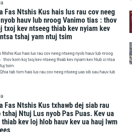
ia
a Fas Ntshis Kus hais lus rau cov neeg
nyob hauv lub nroog Vanimo tias : thov
 txoj kev ntseeg thiab kev nyiam kev
 ntsa tshaj yam ntuj tsim
s Ntshis Kus hais lus rau cov neeg ntseeg nyob hauv lub nroog
 : thov kom koj txoj kev ntseeg thiab kev nyiam kev hlub ci ntsa
tuj tsim.
hia tab tom hais lus rau cov neeg ntseeg uas sib sau hauv lub
ia
a Fas Ntshis Kus txhawb dej siab rau
b tshaj Ntuj Lus nyob Pas Puas. Kev ua
j thiab kev loj hlob hauv kev ua hauj lwm
cees