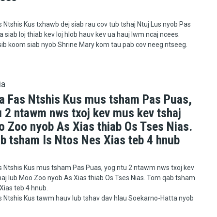
s Ntshis Kus txhawb dej siab rau cov tub tshaj Ntuj Lus nyob Pas
 siab loj thiab kev loj hlob hauv kev ua hauj lwm ncaj ncees.
 sib koom siab nyob Shrine Mary kom tau pab cov neeg ntseeg.
ia
ia Fas Ntshis Kus mus tsham Pas Puas,
u 2 ntawm nws txoj kev mus kev tshaj
o Zoo nyob As Xias thiab Os Tses Nias.
b tsham Is Ntos Nes Xias teb 4 hnub
s Ntshis Kus mus tsham Pas Puas, yog ntu 2 ntawm nws txoj kev
aj lub Moo Zoo nyob As Xias thiab Os Tses Nias. Tom qab tsham
 Xias teb 4 hnub.
s Ntshis Kus tawm hauv lub tshav dav hlau Soekarno-Hatta nyob