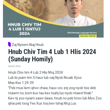
Zaj Nyeem Niaj Hnub
Hnub Chiv Tim 4 Lub 1 Hlis 2024
(Sunday Homily)
Feb 02, 2024
Hnub Chiv tim 4 Lub 2 Hlis Ntuj 2024
Lub lis piam tim 5 hauv lub caij Nyob Nruab Xyoo
Mas Kos 1:29-39
“Peb mus lwm qhov chaw, hauv cov zej zog nyob tsis deb
ntawm no, kom kuv tau kev tsahj lus nyob ntawd thiab.”
Kwv tij zoo nyiam sawv daws, hnub no peb hnov lub Moo Zoo
qhia peb txog Yes Xus txoj kev tshaj Ntuj Lus.