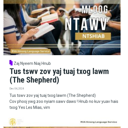
Zaj Nyeem Niaj Hnub
Tus tswv zov yaj tuaj txog lawm
(The Shepherd)
Dec 04, 2024
Tus tswv zov yaj tuaj txog lawm (The Shepherd)
Cov phooj ywg zoo nyiam sawv daws ! Hnub no kuv yuav hais
txog Yes Les Mias, vim