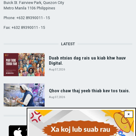
Buick St. Fairview Park, Quezon City
Metro Manila 1106 Philippines
Phone: +632 89390011 - 15
Fax: +632 89390011 - 15
LATEST
Duab ntxias dag rais ua kiab khw hauv
Digital.
Aug 07, 2026
Qhov chaw thaj yeeb thiab kev tos txais.
Aug 07, 2026
×
DOWNLOAD RVA APP