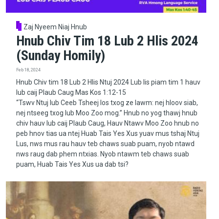
Zaj Nyeem Niaj Hnub
Hnub Chiv Tim 18 Lub 2 Hlis 2024
(Sunday Homily)
Feb 18, 2024
Hnub Chiv tim 18 Lub 2 Hlis Ntuj 2024 Lub lis piam tim 1 hauv
lub caij Plaub Caug Mas Kos 1:12-15
“Tswv Ntuj lub Ceeb Tsheej los txog ze lawm: nej hloov siab,
nej ntseeg txog lub Moo Zoo mog.” Hnub no yog thawj hnub
chiv hauv lub caij Plaub Caug, Hauv Ntawv Moo Zoo hnub no
peb hnov tias ua ntej Huab Tais Yes Xus yuav mus tshaj Ntuj
Lus, nws mus rau hauv teb chaws suab puam, nyob ntawd
nws raug dab phem ntxias. Nyob ntawm teb chaws suab
puam, Huab Tais Yes Xus ua dab tsi?