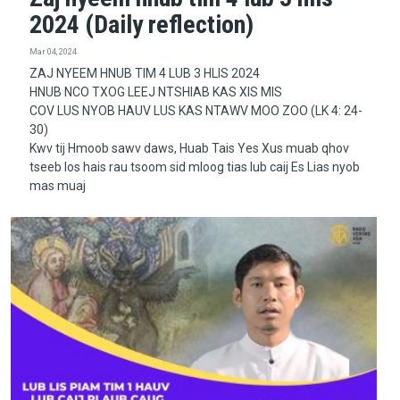
2024 (Daily reflection)
Mar 04, 2024
ZAJ NYEEM HNUB TIM 4 LUB 3 HLIS 2024
HNUB NCO TXOG LEEJ NTSHIAB KAS XIS MIS
COV LUS NYOB HAUV LUS KAS NTAWV MOO ZOO (LK 4: 24-
30)
Kwv tij Hmoob sawv daws, Huab Tais Yes Xus muab qhov
tseeb los hais rau tsoom sid mloog tias lub caij Es Lias nyob
mas muaj