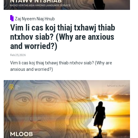
Zaj Nyeem Niaj Hnub
Vim li cas koj thiaj txhawj thiab
ntxhov siab? (Why are anxious
and worried?)
Feb 25, 2026
Vim li cas koj thiaj txhawj thiab ntxhov siab? (Why are
anxious and worried?)