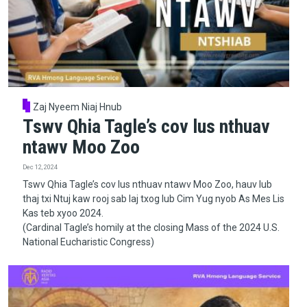
Zaj Nyeem Niaj Hnub
Tswv Qhia Tagle’s cov lus nthuav
ntawv Moo Zoo
Dec 12, 2024
Tswv Qhia Tagle’s cov lus nthuav ntawv Moo Zoo, hauv lub
thaj txi Ntuj kaw rooj sab laj txog lub Cim Yug nyob As Mes Lis
Kas teb xyoo 2024.
(Cardinal Tagle’s homily at the closing Mass of the 2024 U.S.
National Eucharistic Congress)