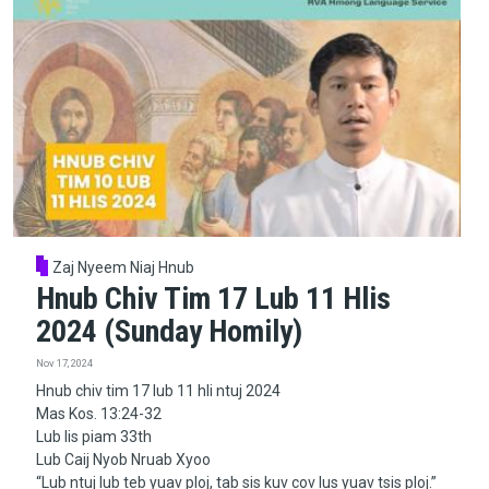
Zaj Nyeem Niaj Hnub
Hnub Chiv Tim 17 Lub 11 Hlis
2024 (Sunday Homily)
Nov 17, 2024
Hnub chiv tim 17 lub 11 hli ntuj 2024
Mas Kos. 13:24-32
Lub lis piam 33th
Lub Caij Nyob Nruab Xyoo
“Lub ntuj lub teb yuav ploj, tab sis kuv cov lus yuav tsis ploj.”