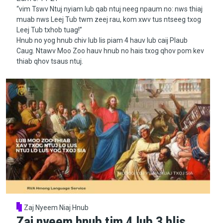
“vim Tswv Ntuj nyiam lub qab ntuj neeg npaum no: nws thiaj
muab nws Leej Tub twm zeej rau, kom xwv tus ntseeg txog
Leej Tub txhob tuag!”
Hnub no yog hnub chiv lub lis piam 4 hauv lub caij Plaub
Caug. Ntawv Moo Zoo hauv hnub no hais txog qhov pom kev
thiab qhov tsaus ntuj.
Zaj Nyeem Niaj Hnub
Zaj nyeem hnub tim 4 lub 3 hlis