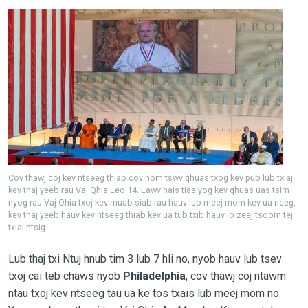
Cov thawj coj kev ntseeg thiab cov nom tswv qhuas txog kev pub lub txiaj
kev thaj yeeb rau Vaj Qhia Leo 14. Lawv hais tias yog kev qhuas uas tsim
nyog rau Vaj Qhia txoj kev muab siab rau hauv lub meej mom kev ua neeg,
kev thaj yeeb hauv kev ntseeg thiab kev ua tub txib hauv ib zeej tsoom tej
txiaj ntsig.
Lub thaj txi Ntuj hnub tim 3 lub 7 hli no, nyob hauv lub tsev
txoj cai teb chaws nyob
Philadelphia
, cov thawj coj ntawm
ntau txoj kev ntseeg tau ua ke tos txais lub meej mom no.