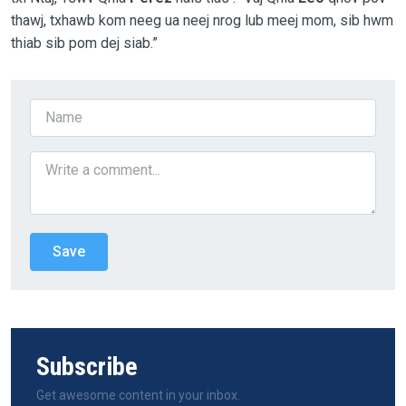
thawj, txhawb kom neeg ua neej nrog lub meej mom, sib hwm
thiab sib pom dej siab.”
Subscribe
Get awesome content in your inbox.