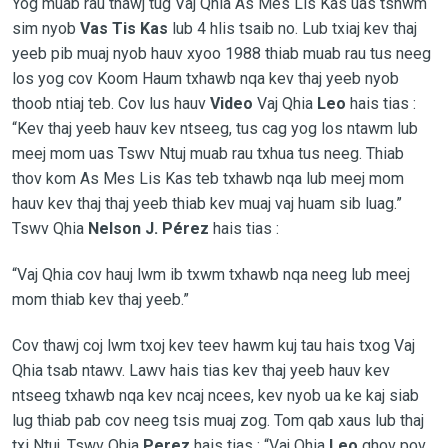
Yog muab rau thawj tug Vaj Qhia As Mes Lis Kas uas tshwm
sim nyob
Vas Tis Kas
lub 4 hlis tsaib no. Lub txiaj kev thaj
yeeb pib muaj nyob hauv xyoo 1988 thiab muab rau tus neeg
los yog cov Koom Haum txhawb nqa kev thaj yeeb nyob
thoob ntiaj teb. Cov lus hauv
Video
Vaj Qhia
Leo
hais tias :
“Kev thaj yeeb hauv kev ntseeg, tus cag yog los ntawm lub
meej mom uas Tswv Ntuj muab rau txhua tus neeg. Thiab
thov kom As Mes Lis Kas teb txhawb nqa lub meej mom
hauv kev thaj thaj yeeb thiab kev muaj vaj huam sib luag.”
Tswv Qhia
Nelson J. Pérez
hais tias :
“Vaj Qhia cov hauj lwm ib txwm txhawb nqa neeg lub meej
mom thiab kev thaj yeeb.”
Cov thawj coj lwm txoj kev teev hawm kuj tau hais txog Vaj
Qhia tsab ntawv. Lawv hais tias kev thaj yeeb hauv kev
ntseeg txhawb nqa kev ncaj ncees, kev nyob ua ke kaj siab
lug thiab pab cov neeg tsis muaj zog. Tom qab xaus lub thaj
txi Ntuj, Tswv Qhia
Perez
hais tias : “Vaj Qhia
Leo
qhov pov