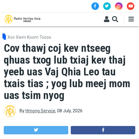
Skip to main content
Xov Xwm Koom Txoos
Cov thawj coj kev ntseeg
qhuas txog lub txiaj kev thaj
yeeb uas Vaj Qhia Leo tau
txais tias ; yog lub meej mom
uas tsim nyog
By
Hmong Service
,
08 July, 2026