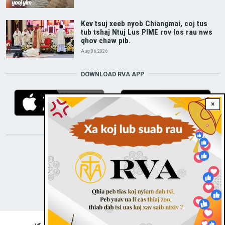
Kev tsuj xeeb nyob Chiangmai, coj tus
tub tshaj Ntuj Lus PIME rov los rau nws
qhov chaw pib.
Aug 06, 2026
DOWNLOAD RVA APP
×
STAY CONNECTED WITH US!