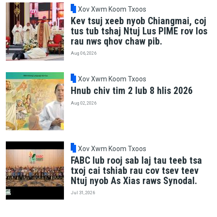
Xov Xwm Koom Txoos
Kev tsuj xeeb nyob Chiangmai, coj
tus tub tshaj Ntuj Lus PIME rov los
rau nws qhov chaw pib.
Aug 06, 2026
Xov Xwm Koom Txoos
Hnub chiv tim 2 lub 8 hlis 2026
Aug 02, 2026
Xov Xwm Koom Txoos
FABC lub rooj sab laj tau teeb tsa
txoj cai tshiab rau cov tsev teev
Ntuj nyob As Xias raws Synodal.
Jul 31, 2026