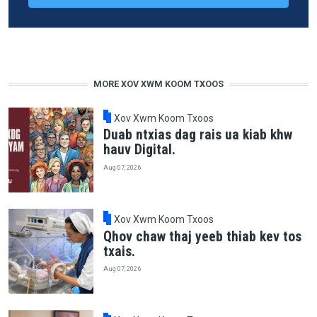
MORE XOV XWM KOOM TXOOS
Xov Xwm Koom Txoos
Duab ntxias dag rais ua kiab khw
hauv Digital.
Aug 07, 2026
Xov Xwm Koom Txoos
Qhov chaw thaj yeeb thiab kev tos
txais.
Aug 07, 2026