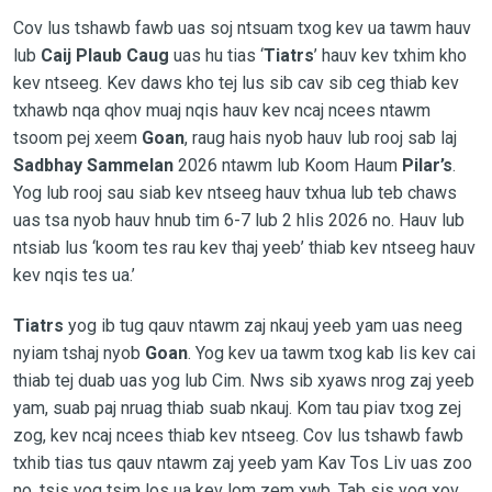
Cov lus tshawb fawb uas soj ntsuam txog kev ua tawm hauv
lub
Caij Plaub Caug
uas hu tias ‘
Tiatrs
’ hauv kev txhim kho
kev ntseeg. Kev daws kho tej lus sib cav sib ceg thiab kev
txhawb nqa qhov muaj nqis hauv kev ncaj ncees ntawm
tsoom pej xeem
Goan
, raug hais nyob hauv lub rooj sab laj
Sadbhay Sammelan
2026 ntawm lub Koom Haum
Pilar’s
.
Yog lub rooj sau siab kev ntseeg hauv txhua lub teb chaws
uas tsa nyob hauv hnub tim 6-7 lub 2 hlis 2026 no. Hauv lub
ntsiab lus ‘koom tes rau kev thaj yeeb’ thiab kev ntseeg hauv
kev nqis tes ua.’
Tiatrs
yog ib tug qauv ntawm zaj nkauj yeeb yam uas neeg
nyiam tshaj nyob
Goan
. Yog kev ua tawm txog kab lis kev cai
thiab tej duab uas yog lub Cim. Nws sib xyaws nrog zaj yeeb
yam, suab paj nruag thiab suab nkauj. Kom tau piav txog zej
zog, kev ncaj ncees thiab kev ntseeg. Cov lus tshawb fawb
txhib tias tus qauv ntawm zaj yeeb yam Kav Tos Liv uas zoo
no, tsis yog tsim los ua kev lom zem xwb. Tab sis yog xov