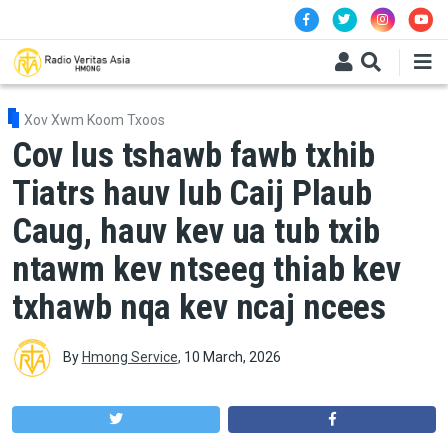
Skip to main content
Xov Xwm Koom Txoos
Cov lus tshawb fawb txhib
Tiatrs hauv lub Caij Plaub
Caug, hauv kev ua tub txib
ntawm kev ntseeg thiab kev
txhawb nqa kev ncaj ncees
By
Hmong Service
,
10 March, 2026