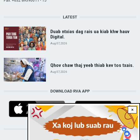
Fax: +632 89390011 - 15
LATEST
Duab ntxias dag rais ua kiab khw hauv
Digital.
Aug 07, 2026
Qhov chaw thaj yeeb thiab kev tos txais.
Aug 07, 2026
DOWNLOAD RVA APP
×
STAY CONNECTED WITH US!