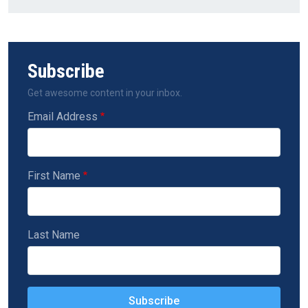
Subscribe
Get awesome content in your inbox.
Email Address
First Name
Last Name