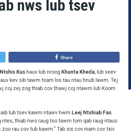
iab nws lub tsev
Share
 Ntshis Kus
hauv lub nroog
Khunta Kheda
, lub xeev
 hauv kev sib tawm tsam los tau ntau hnub lawm. Tej
j coj zej zog thiab cov thawj coj ntawm lub Koom
 saib lub tsev kawm ntawv hwm
Leej Ntshiab Fas
 ntes, thiab nws raug tso tawm tom qab raug ntaus
is zoo rau cov tub kawm.” Tab sis cov niam cov txiv