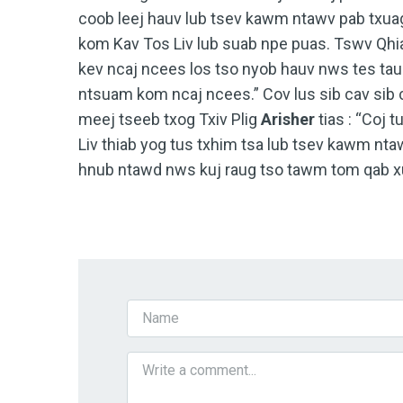
coob leej hauv lub tsev kawm ntawv pab txuag 
kom Kav Tos Liv lub suab npe puas. Tswv Qhi
kev ncaj ncees los tso nyob hauv nws tes tau
ntsuam kom ncaj ncees.” Cov lus sib cav sib 
meej tseeb txog Txiv Plig
Arisher
tias : “Coj 
Liv thiab yog tus txhim tsa lub tsev kawm ntaw
hnub ntawd nws kuj raug tso tawm tom qab x