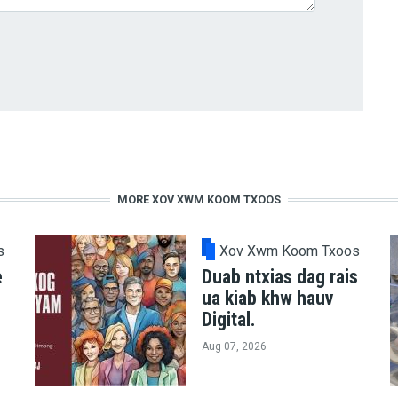
MORE XOV XWM KOOM TXOOS
s
Xov Xwm Koom Txoos
e
Duab ntxias dag rais
ua kiab khw hauv
Digital.
Aug 07, 2026