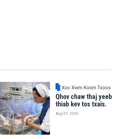
Xov Xwm Koom Txoos
Qhov chaw thaj yeeb
thiab kev tos txais.
Aug 07, 2026