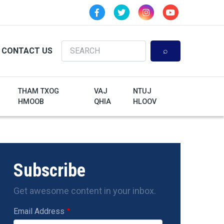
Search
CONTACT US
THAM TXOG
VAJ
NTUJ
HMOOB
QHIA
HLOOV
Subscribe
Get awesome content in your inbox.
Email Address