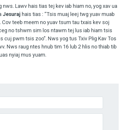
nws. Lawv hais tias tej kev iab hiam no, yog xav ua
a
Jesuraj
hais tias : “Tsis muaj leej twg yuav muab
. Cov teeb meem no yuav tsum tau txais kev soj
ceg no tshwm sim los ntawm tej lus iab hiam tsis
tus cuj pwm tsis zoo”. Nws yog tus Txiv Plig Kav Tos
v. Nws raug ntes hnub tim 16 lub 2 hlis no thiab tib
uas nyiaj mus yuam.