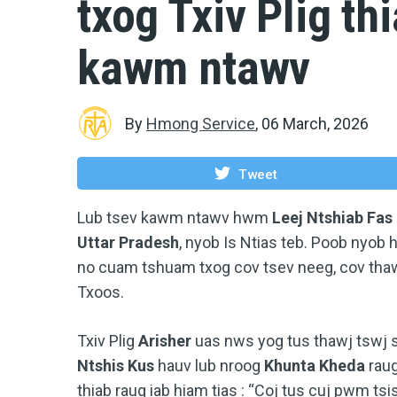
txog Txiv Plig th
kawm ntawv
By
Hmong Service
,
06 March, 2026
Tweet
Lub tsev kawm ntawv hwm
Leej Ntshiab Fas
Uttar Pradesh
, nyob Is Ntias teb. Poob nyob
no cuam tshuam txog cov tsev neeg, cov thaw
Txoos.
Txiv Plig
Arisher
uas nws yog tus thawj tswj
Ntshis Kus
hauv lub nroog
Khunta Kheda
raug
thiab raug iab hiam tias : “Coj tus cuj pwm ts