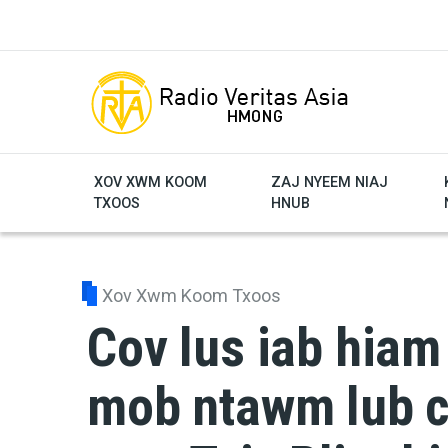
Skip to main content
XOV XWM KOOM
ZAJ NYEEM NIAJ
TXOOS
HNUB
Xov Xwm Koom Txoos
Cov lus iab hiam
mob ntawm lub c