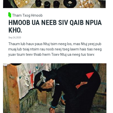
Tham Txog Hmoob
HMOOB UA NEEB SIV QAIB NPUA
KHO.
Sep 24, 2020
Thaum lub hauv paus Ntuj tsim neeg los, mas Ntuj yeej pub
muaj lub txiaj ntsim rau noob neej tseg lawm hais tias neeg
yuav tsum teev thiab hwm Tswv Ntuj ua neeg tus tswv.