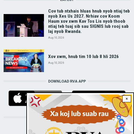
Cov tub ntxhais hluas hnub nyob ntiaj teb
nyob Xes Us 2027. Nrhiav cov Koom
Haum xov xwm Kav Tos Lis nyob thoob
ntiaj teb tuaj sib sau SIGNIS lub rooj sab
laj nyob Rwanda.
Aug 10, 2026
Xov xwm, hnub tim 10 lub 8 hli 2026
Aug 10, 2026
DOWNLOAD RVA APP
×
STAY CONNECTED WITH US!