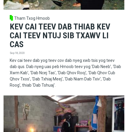
Tham Txog Hmoob
KEV CAI TEEV DAB THIAB KEV
CAI TEEV NTUJ SIB TXAWV LI
CAS
Sep 18, 2020
Kev cai teev dab yog teev cov dab nyeg xwb tsis yog teev
dab qus. Dab nyeg uas peb Hmoob teev yog ‘Dab Neeb’, ‘Dab
Xwm Kab’, ‘Dab Ncej Tas’, ‘Dab Qhov Rooj’, ‘Dab Qhov Cub
Qhov Txos’, ‘Dab Txhiaj Meej’, ‘Dab Niam Dab Txiv’, ‘Dab
Roog’, thiab ‘Dab Tshuaj’.