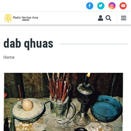
Skip to main content
dab qhuas
Breadcrumb
Home