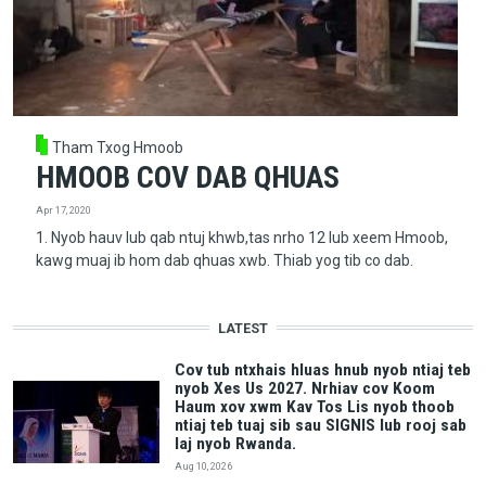
Tham Txog Hmoob
HMOOB COV DAB QHUAS
Apr 17, 2020
1. Nyob hauv lub qab ntuj khwb,tas nrho 12 lub xeem Hmoob,
kawg muaj ib hom dab qhuas xwb. Thiab yog tib co dab.
LATEST
Cov tub ntxhais hluas hnub nyob ntiaj teb
nyob Xes Us 2027. Nrhiav cov Koom
Haum xov xwm Kav Tos Lis nyob thoob
ntiaj teb tuaj sib sau SIGNIS lub rooj sab
laj nyob Rwanda.
Aug 10, 2026