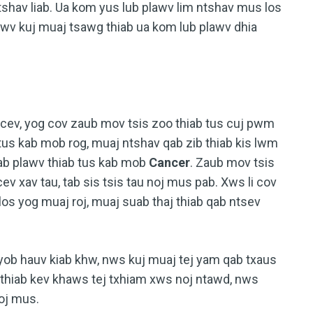
tshav liab. Ua kom yus lub plawv lim ntshav mus los
awv kuj muaj tsawg thiab ua kom lub plawv dhia
 cev, yog cov zaub mov tsis zoo thiab tus cuj pwm
us kab mob rog, muaj ntshav qab zib thiab kis lwm
ab plawv thiab tus kab mob
Cancer
. Zaub mov tsis
v xav tau, tab sis tsis tau noj mus pab. Xws li cov
 los yog muaj roj, muaj suab thaj thiab qab ntsev
yob hauv kiab khw, nws kuj muaj tej yam qab txaus
b thiab kev khaws tej txhiam xws noj ntawd, nws
loj mus.