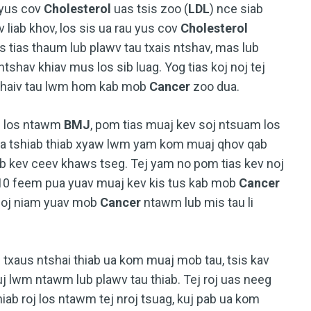
 yus cov
Cholesterol
uas tsis zoo (
LDL
) nce siab
 liab khov, los sis ua rau yus cov
Cholesterol
 tias thaum lub plawv tau txais ntshav, mas lub
shav khiav mus los sib luag. Yog tias koj noj tej
v thaiv tau lwm hom kab mob
Cancer
zoo dua.
8 los ntawm
BMJ
, pom tias muaj kev soj ntsuam los
ua tshiab thiab xyaw lwm yam kom muaj qhov qab
hiab kev ceev khaws tseg. Tej yam no pom tias kev noj
10 feem pua yuav muaj kev kis tus kab mob
Cancer
 poj niam yuav mob
Cancer
ntawm lub mis tau li
 txaus ntshai thiab ua kom muaj mob tau, tsis kav
uj lwm ntawm lub plawv tau thiab. Tej roj uas neeg
 thiab roj los ntawm tej nroj tsuag, kuj pab ua kom