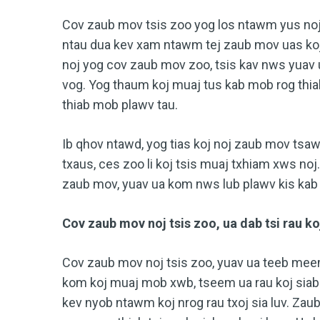
Cov zaub mov tsis zoo yog los ntawm yus noj 
ntau dua kev xam ntawm tej zaub mov uas koj
noj yog cov zaub mov zoo, tsis kav nws yuav u
vog. Yog thaum koj muaj tus kab mob rog thiab
thiab mob plawv tau.
Ib qhov ntawd, yog tias koj noj zaub mov tsawg
txaus, ces zoo li koj tsis muaj txhiam xws no
zaub mov, yuav ua kom nws lub plawv kis kab 
Cov zaub mov noj tsis zoo, ua dab tsi rau koj
Cov zaub mov noj tsis zoo, yuav ua teeb meem
kom koj muaj mob xwb, tseem ua rau koj siab n
kev nyob ntawm koj nrog rau txoj sia luv. Zau