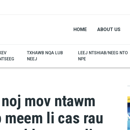
HOME
ABOUT US
KEV
TXHAWB NQA LUB
LEEJ NTSHIAB/NEEG NTO
NTSEEG
NEEJ
NPE
 noj mov ntawm
b meem li cas rau