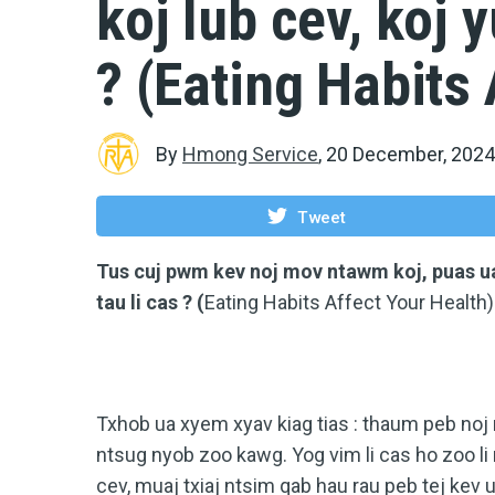
koj lub cev, koj 
? (Eating Habits 
By
Hmong Service
,
20 December, 2024
Tweet
Tus cuj pwm kev noj mov ntawm koj, puas ua 
tau li cas ? (
Eating Habits Affect Your Health)
Txhob ua xyem xyav kiag tias : thaum peb noj 
ntsug nyob zoo kawg. Yog vim li cas ho zoo l
cev, muaj txiaj ntsim qab hau rau peb tej kev 