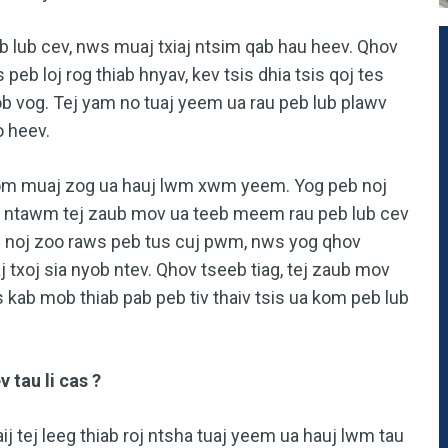
 lub cev, nws muaj txiaj ntsim qab hau heev. Qhov
eb loj rog thiab hnyav, kev tsis dhia tsis qoj tes
ob vog. Tej yam no tuaj yeem ua rau peb lub plawv
 heev.
kom muaj zog ua hauj lwm xwm yeem. Yog peb noj
am ntawm tej zaub mov ua teeb meem rau peb lub cev
s noj zoo raws peb tus cuj pwm, nws yog qhov
xoj sia nyob ntev. Qhov tseeb tiag, tej zaub mov
 kab mob thiab pab peb tiv thaiv tsis ua kom peb lub
 tau li cas ?
j tej leeg thiab roj ntsha tuaj yeem ua hauj lwm tau