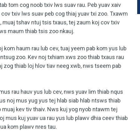
b tab tom cog noob txiv lws suav rau. Peb yuav xaiv
cov txiv lws suav peb cog thiaj yuav txi zoo. Txawm
us, muaj tshav ntuj tsis txaus, tej zaum koj cov txiv
caws maum thiab tsis zoo nkauj.
noj kom haum rau lub cev, tuaj yeem pab kom yus lub
j ntsug zoo. Kev noj txhiam xws zoo thiab txaus rau
j zog thiab loj hlov tiav neeg xwb, nws tseem pab
mus rau hauv yus lub cev, nws yuav lim thiab nqus
 noj mus yug yus tej hlab siab hlab ntsws thiab
 muaj kev tiv thaiv. Nws kuj yog nyob ntawm tej
j mus kuj yuav ua rau yus lub plawv dhia ceev thiab
 ua kom plawv nres tau.