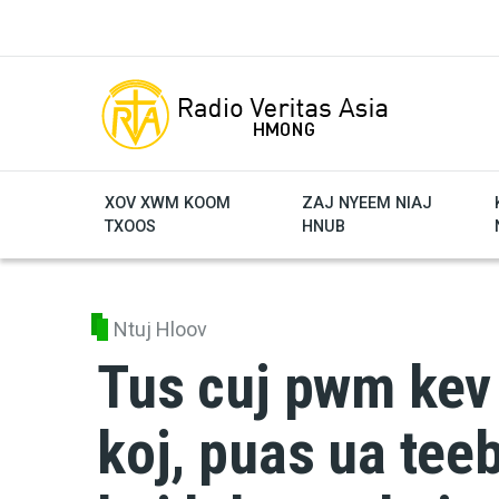
Skip to main content
XOV XWM KOOM
ZAJ NYEEM NIAJ
TXOOS
HNUB
Ntuj Hloov
Tus cuj pwm kev
koj, puas ua tee