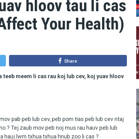
yuav hloov tau li cas
Affect Your Health)
Share
teeb meem li cas rau koj lub cev, koj yuav hloov
mov pab peb lub cev, peb pom tias peb lub cev ntaj
i no ? Tej zaub mov peb noj mus rau hauv peb lub
ua hauj lwm txhua txhua hnub zoo li cas ?