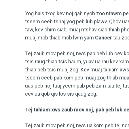
Yog hais txog kev noj qab nyob zoo ntawm peb
tseem ceeb tshaj yog peb lub plawv. Qhov uas p
taw, kev chim siab, muaj ntshav siab thiab ph
muaj mob thiab mob lwm yam
Cancer
tau zoo
Tej zaub mov peb noj, nws pab peb lub cev 
tsis raug thiab tsis haum, yuav ua rau kev x
thiab peb tsis muaj zog. Kev muaj txhiam xw
tseem ceeb pab kom peb muaj zog thiab muaj t
uas peb noj tuaj yeem pab peb zam tau tej tus
cev ua qob qis los sis qaug zog.
Tej txhiam xws zaub mov noj, pab peb lub cev
Tej zaub mov peb noj, nws ua kom peb tej nqai