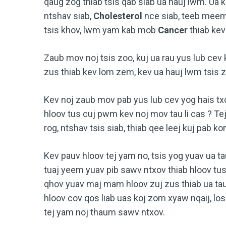
qaug zog thiab tsis qab siab ua hauj lwm. Ua 
ntshav siab,
Cholesterol
nce siab, teeb meem 
tsis khov, lwm yam kab mob
Cancer
thiab ke
Zaub mov noj tsis zoo, kuj ua rau yus lub cev
zus thiab kev lom zem, kev ua hauj lwm tsis zo
Kev noj zaub mov pab yus lub cev yog hais txo
hloov tus cuj pwm kev noj mov tau li cas ? Te
rog, ntshav tsis siab, thiab qee leej kuj pab 
Kev pauv hloov tej yam no, tsis yog yuav ua ta
tuaj yeem yuav pib sawv ntxov thiab hloov tus
qhov yuav maj mam hloov zuj zus thiab ua tau y
hloov cov qos liab uas koj zom xyaw nqaij, los
tej yam noj thaum sawv ntxov.