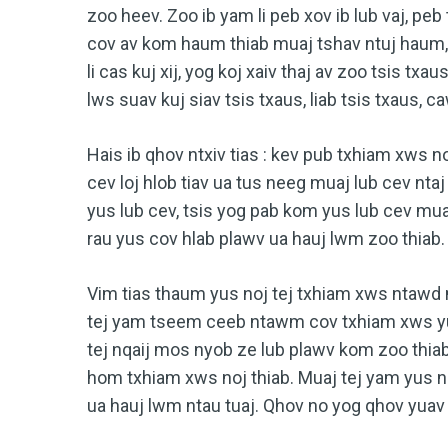
zoo heev. Zoo ib yam li peb xov ib lub vaj, pe
cov av kom haum thiab muaj tshav ntuj haum, 
li cas kuj xij, yog koj xaiv thaj av zoo tsis txa
lws suav kuj siav tsis txaus, liab tsis txaus, 
Hais ib qhov ntxiv tias : kev pub txhiam xws 
cev loj hlob tiav ua tus neeg muaj lub cev nta
yus lub cev, tsis yog pab kom yus lub cev mua
rau yus cov hlab plawv ua hauj lwm zoo thiab.
Vim tias thaum yus noj tej txhiam xws ntawd 
tej yam tseem ceeb ntawm cov txhiam xws yus
tej nqaij mos nyob ze lub plawv kom zoo thiab
hom txhiam xws noj thiab. Muaj tej yam yus no
ua hauj lwm ntau tuaj. Qhov no yog qhov yuav