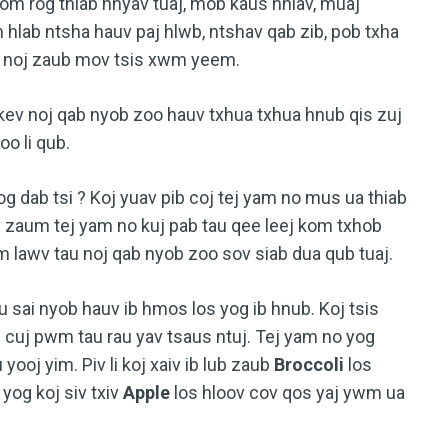
kom rog thiab hnyav tuaj, mob kaus hniav, muaj
hlab ntsha hauv paj hlwb, ntshav qab zib, pob txha
v noj zaub mov tsis xwm yeem.
 kev noj qab nyob zoo hauv txhua txhua hnub qis zuj
o li qub.
g dab tsi ? Koj yuav pib coj tej yam no mus ua thiab
j zaum tej yam no kuj pab tau qee leej kom txhob
kom lawv tau noj qab nyob zoo sov siab dua qub tuaj.
u sai nyob hauv ib hmos los yog ib hnub. Koj tsis
 cuj pwm tau rau yav tsaus ntuj. Tej yam no yog
ooj yim. Piv li koj xaiv ib lub zaub
Broccoli
los
 yog koj siv txiv
Apple
los hloov cov qos yaj ywm ua