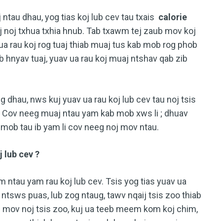
ntau dhau, yog tias koj lub cev tau txais
calorie
 noj txhua txhia hnub. Tab txawm tej zaub mov koj
a rau koj rog tuaj thiab muaj tus kab mob rog phob
 hnyav tuaj, yuav ua rau koj muaj ntshav qab zib
 dhau, nws kuj yuav ua rau koj lub cev tau noj tsis
j. Cov neeg muaj ntau yam kab mob xws li ; dhuav
mob tau ib yam li cov neeg noj mov ntau.
 lub cev ?
 ntau yam rau koj lub cev. Tsis yog tias yuav ua
tsws puas, lub zog ntaug, tawv nqaij tsis zoo thiab
b mov noj tsis zoo, kuj ua teeb meem kom koj chim,