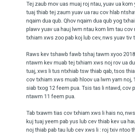
Tej zaub mov uas muaj roj ntau, yuav ua kom
tuaj thiab tej zaum yuav ua rau cov hlab ntshav
nqaim dua qub. Qhov nqaim dua qub yog txhais
plawv yuav ua hauj lwm ntau kom lim tau cov nt
txhiam xws zoo pab koj lub cev, nws yuav ti
Raws kev tshawb fawb tshaj tawm xyoo 201
ntawm kev muab tej txhiam xws noj rov ua d
tuaj, xws li tus ntxhiab tsw thiab qab, tsos t
cov txhiam xws muab hloov ua lwm yam noj, 
siab txog 12 feem pua. Tsis tas li ntawd, cov
ntawm 11 feem pua.
Tab txawm tias cov txhiam xws li hais no, nws
kuj tuaj yeem pab yus lub cev thiab kev ua ha
noj thiab pab tau lub cev xws li : roj txiv ntoo