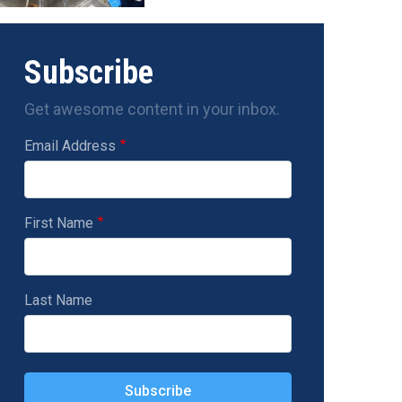
Subscribe
Get awesome content in your inbox.
Email Address
First Name
Last Name