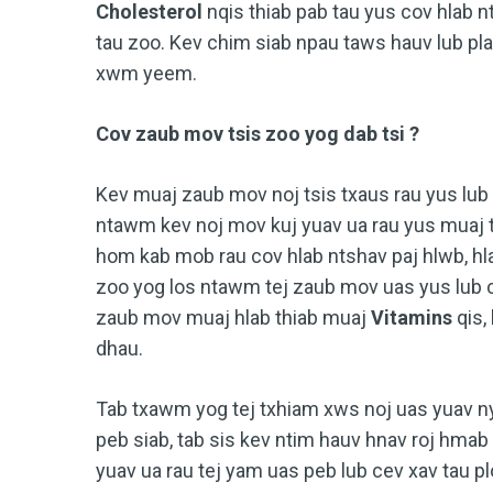
Cholesterol
nqis thiab pab tau yus cov hlab n
tau zoo. Kev chim siab npau taws hauv lub pl
xwm yeem.
Cov zaub mov tsis zoo yog dab tsi ?
Kev muaj zaub mov noj tsis txaus rau yus lub
ntawm kev noj mov kuj yuav ua rau yus muaj t
hom kab mob rau cov hlab ntshav paj hlwb, hl
zoo yog los ntawm tej zaub mov uas yus lub ce
zaub mov muaj hlab thiab muaj
Vitamins
qis,
dhau.
Tab txawm yog tej txhiam xws noj uas yuav n
peb siab, tab sis kev ntim hauv hnav roj hma
yuav ua rau tej yam uas peb lub cev xav tau p