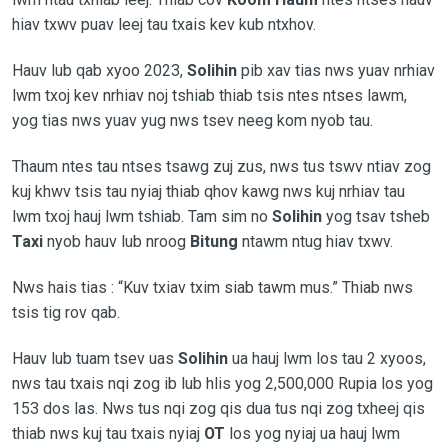
hiav txwv puav leej tau txais kev kub ntxhov.
Hauv lub qab xyoo 2023,
Solihin
pib xav tias nws yuav nrhiav
lwm txoj kev nrhiav noj tshiab thiab tsis ntes ntses lawm,
yog tias nws yuav yug nws tsev neeg kom nyob tau.
Thaum ntes tau ntses tsawg zuj zus, nws tus tswv ntiav zog
kuj khwv tsis tau nyiaj thiab qhov kawg nws kuj nrhiav tau
lwm txoj hauj lwm tshiab. Tam sim no
Solihin
yog tsav tsheb
Taxi
nyob hauv lub nroog
Bitung
ntawm ntug hiav txwv.
Nws hais tias : “Kuv txiav txim siab tawm mus.” Thiab nws
tsis tig rov qab.
Hauv lub tuam tsev uas
Solihin
ua hauj lwm los tau 2 xyoos,
nws tau txais nqi zog ib lub hlis yog 2,500,000 Rupia los yog
153 dos las. Nws tus nqi zog qis dua tus nqi zog txheej qis
thiab nws kuj tau txais nyiaj
OT
los yog nyiaj ua hauj lwm