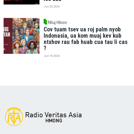
Jun 20, 2026
Ntuj Hloov
Cov tuam tsev ua roj palm nyob
Indonasia, ua kom muaj kev kub
ntxhov rau fab huab cua tau li cas
?
Jun 19, 2026