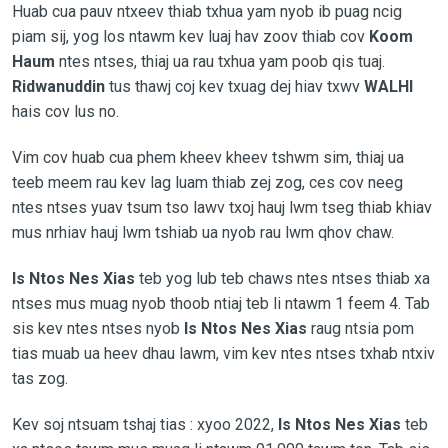
Huab cua pauv ntxeev thiab txhua yam nyob ib puag ncig
piam sij, yog los ntawm kev luaj hav zoov thiab cov
Koom
Haum
ntes ntses, thiaj ua rau txhua yam poob qis tuaj.
Ridwanuddin
tus thawj coj kev txuag dej hiav txwv
WALHI
hais cov lus no.
Vim cov huab cua phem kheev kheev tshwm sim, thiaj ua
teeb meem rau kev lag luam thiab zej zog, ces cov neeg
ntes ntses yuav tsum tso lawv txoj hauj lwm tseg thiab khiav
mus nrhiav hauj lwm tshiab ua nyob rau lwm qhov chaw.
Is Ntos Nes Xias
teb yog lub teb chaws ntes ntses thiab xa
ntses mus muag nyob thoob ntiaj teb li ntawm 1 feem 4. Tab
sis kev ntes ntses nyob
Is Ntos Nes Xias
raug ntsia pom
tias muab ua heev dhau lawm, vim kev ntes ntses txhab ntxiv
tas zog.
Kev soj ntsuam tshaj tias : xyoo 2022,
Is Ntos Nes Xias
teb