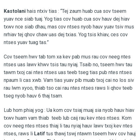
Kastolani
hais ntxiv tias : “Tej zaum huab cua sov tseem
yuav nce siab tuaj. Yog tias cov huab cua sov hauv dej hiav
txwv nce siab dhau, mas cov ntses nyob hauv yuav tsiv mus
nrhiav tej qhov chaw uas dej txias. Yog tsis khiav, ces cov
ntses yuav tuag tas.”
Cov tseem hwv tab tom xa kev pab mus rau cov neeg ntes
ntses uas lawv khwv tsis tau nyiaj. Tsaib no, tseem hwv tau
tawm txoj cai ntes ntses uas teeb tseg tias pub ntes ntses
npaum li cas xwb. Vam tias yuav pib muab txoj cai no los siv
rau lwm xyoo, thiab tso cai rau ntes ntses raws li qhov teeb
tseg nyob hauv 6 thaj tsam.
Lub hom phiaj yog : Ua kom cov tsiaj muaj sia nyob hauv hiav
txwv huam vam thiab teeb lub caij rau kev ntes ntses. Kom
cov neeg ntes ntses thiaj li tau nyiaj hauv lawv txoj kev ntes
ntses, raws li
Latif
tus thawj tswj ntawm tseem hwv cov hauj