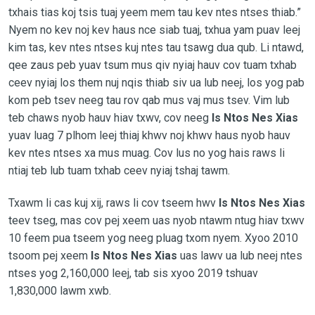
txhais tias koj tsis tuaj yeem mem tau kev ntes ntses thiab.”
Nyem no kev noj kev haus nce siab tuaj, txhua yam puav leej
kim tas, kev ntes ntses kuj ntes tau tsawg dua qub. Li ntawd,
qee zaus peb yuav tsum mus qiv nyiaj hauv cov tuam txhab
ceev nyiaj los them nuj nqis thiab siv ua lub neej, los yog pab
kom peb tsev neeg tau rov qab mus vaj mus tsev. Vim lub
teb chaws nyob hauv hiav txwv, cov neeg
Is Ntos Nes Xias
yuav luag 7 plhom leej thiaj khwv noj khwv haus nyob hauv
kev ntes ntses xa mus muag. Cov lus no yog hais raws li
ntiaj teb lub tuam txhab ceev nyiaj tshaj tawm.
Txawm li cas kuj xij, raws li cov tseem hwv
Is Ntos Nes Xias
teev tseg, mas cov pej xeem uas nyob ntawm ntug hiav txwv
10 feem pua tseem yog neeg pluag txom nyem. Xyoo 2010
tsoom pej xeem
Is Ntos Nes Xias
uas lawv ua lub neej ntes
ntses yog 2,160,000 leej, tab sis xyoo 2019 tshuav
1,830,000 lawm xwb.