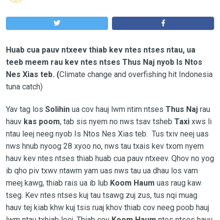
Huab cua pauv ntxeev thiab kev ntes ntses ntau, ua
teeb meem rau kev ntes ntses Thus Naj nyob Is Ntos
Nes Xias teb. (
Climate change and overfishing hit Indonesia
tuna catch)
Yav tag los
Solihin
ua cov hauj lwm ntim ntses
Thus Naj
rau
hauv
kas poom
, tab sis nyem no nws tsav tsheb
Taxi
xws li
ntau leej neeg nyob Is Ntos Nes Xias teb. Tus txiv neej uas
nws hnub nyoog 28 xyoo no, nws tau txais kev txom nyem
hauv kev ntes ntses thiab huab cua pauv ntxeev. Qhov no yog
ib qho piv txwv ntawm yam uas nws tau ua dhau los vam
meej kawg, thiab rais ua ib lub
Koom Haum
uas raug kaw
tseg. Kev ntes ntses kuj tau tsawg zuj zus, tus nqi muag
hauv tej kiab khw kuj tsis ruaj khov thiab cov neeg poob hauj
lwm ntau txhiab leej. Thiab cov
Koom Haum
ntes ntses hauv