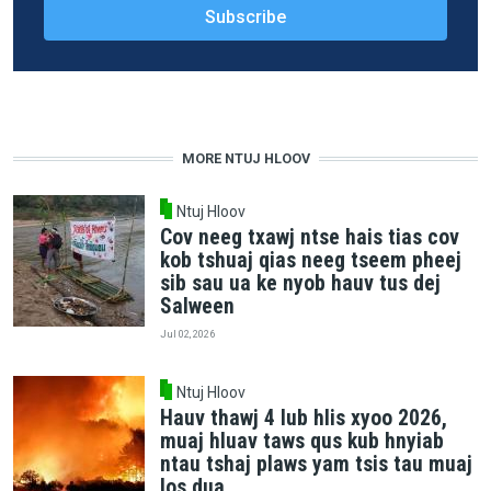
MORE NTUJ HLOOV
Ntuj Hloov
Cov neeg txawj ntse hais tias cov
kob tshuaj qias neeg tseem pheej
sib sau ua ke nyob hauv tus dej
Salween
Jul 02, 2026
Ntuj Hloov
Hauv thawj 4 lub hlis xyoo 2026,
muaj hluav taws qus kub hnyiab
ntau tshaj plaws yam tsis tau muaj
los dua