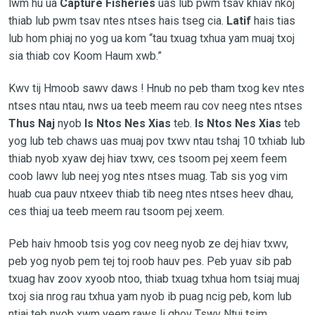
lwm hu ua
Capture Fisheries
uas lub pwm tsav khiav nkoj
thiab lub pwm tsav ntes ntses hais tseg cia.
Latif
hais tias
lub hom phiaj no yog ua kom “tau txuag txhua yam muaj txoj
sia thiab cov Koom Haum xwb.”
Kwv tij Hmoob sawv daws ! Hnub no peb tham txog kev ntes
ntses ntau ntau, nws ua teeb meem rau cov neeg ntes ntses
Thus Naj
nyob
Is Ntos Nes Xias
teb.
Is Ntos Nes Xias
teb
yog lub teb chaws uas muaj pov txwv ntau tshaj 10 txhiab lub
thiab nyob xyaw dej hiav txwv, ces tsoom pej xeem feem
coob lawv lub neej yog ntes ntses muag. Tab sis yog vim
huab cua pauv ntxeev thiab tib neeg ntes ntses heev dhau,
ces thiaj ua teeb meem rau tsoom pej xeem.
Peb haiv hmoob tsis yog cov neeg nyob ze dej hiav txwv,
peb yog nyob pem tej toj roob hauv pes. Peb yuav sib pab
txuag hav zoov xyoob ntoo, thiab txuag txhua hom tsiaj muaj
txoj sia nrog rau txhua yam nyob ib puag ncig peb, kom lub
ntiaj teb nyob xwm yeem raws li qhov Tswv Ntuj tsim.