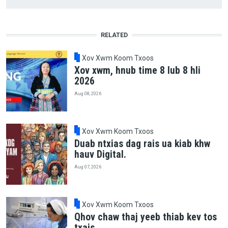
RELATED
Xov Xwm Koom Txoos
Xov xwm, hnub time 8 lub 8 hli
2026
Aug 08, 2026
Xov Xwm Koom Txoos
Duab ntxias dag rais ua kiab khw
hauv Digital.
Aug 07, 2026
Xov Xwm Koom Txoos
Qhov chaw thaj yeeb thiab kev tos
txais.