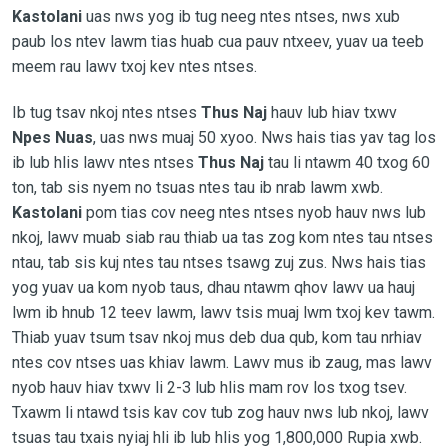
Kastolani
uas nws yog ib tug neeg ntes ntses, nws xub
paub los ntev lawm tias huab cua pauv ntxeev, yuav ua teeb
meem rau lawv txoj kev ntes ntses.
Ib tug tsav nkoj ntes ntses
Thus Naj
hauv lub hiav txwv
Npes Nuas
, uas nws muaj 50 xyoo. Nws hais tias yav tag los
ib lub hlis lawv ntes ntses
Thus Naj
tau li ntawm 40 txog 60
ton, tab sis nyem no tsuas ntes tau ib nrab lawm xwb.
Kastolani
pom tias cov neeg ntes ntses nyob hauv nws lub
nkoj, lawv muab siab rau thiab ua tas zog kom ntes tau ntses
ntau, tab sis kuj ntes tau ntses tsawg zuj zus. Nws hais tias
yog yuav ua kom nyob taus, dhau ntawm qhov lawv ua hauj
lwm ib hnub 12 teev lawm, lawv tsis muaj lwm txoj kev tawm.
Thiab yuav tsum tsav nkoj mus deb dua qub, kom tau nrhiav
ntes cov ntses uas khiav lawm. Lawv mus ib zaug, mas lawv
nyob hauv hiav txwv li 2-3 lub hlis mam rov los txog tsev.
Txawm li ntawd tsis kav cov tub zog hauv nws lub nkoj, lawv
tsuas tau txais nyiaj hli ib lub hlis yog 1,800,000 Rupia xwb.