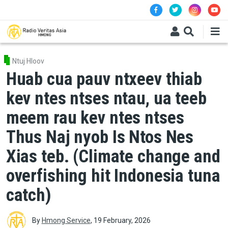
Skip to main content
Ntuj Hloov
Huab cua pauv ntxeev thiab
kev ntes ntses ntau, ua teeb
meem rau kev ntes ntses
Thus Naj nyob Is Ntos Nes
Xias teb. (Climate change and
overfishing hit Indonesia tuna
catch)
By
Hmong Service
,
19 February, 2026