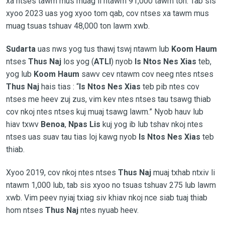
xa ntses tawm mus muag li ntawm 91,000 tawm ton. Tab sis
xyoo 2023 uas yog xyoo tom qab, cov ntses xa tawm mus
muag tsuas tshuav 48,000 ton lawm xwb.
Sudarta
uas nws yog tus thawj tswj ntawm lub
Koom Haum
ntses
Thus Naj
los yog
(
ATLI
)
nyob
Is Ntos Nes Xias
teb,
yog lub
Koom Haum
sawv cev ntawm cov neeg ntes ntses
Thus Naj
hais tias : “
Is Ntos Nes Xias
teb pib ntes cov
ntses me heev zuj zus, vim kev ntes ntses tau tsawg thiab
cov nkoj ntes ntses kuj muaj tsawg lawm.” Nyob hauv lub
hiav txwv
Benoa
,
Npas Lis
kuj yog ib lub tshav nkoj ntes
ntses uas suav tau tias loj kawg nyob
Is Ntos Nes Xias
teb
thiab.
Xyoo 2019, cov nkoj ntes ntses
Thus Naj
muaj txhab ntxiv li
ntawm 1,000 lub, tab sis xyoo no tsuas tshuav 275 lub lawm
xwb. Vim peev nyiaj txiag siv khiav nkoj nce siab tuaj thiab
hom ntses
Thus Naj
ntes nyuab heev.