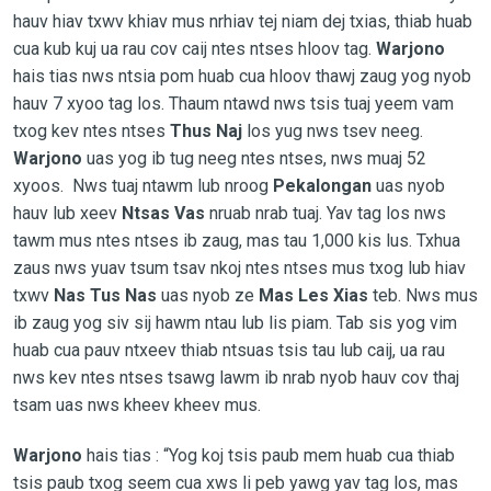
hauv hiav txwv khiav mus nrhiav tej niam dej txias, thiab huab
cua kub kuj ua rau cov caij ntes ntses hloov tag.
Warjono
hais tias nws ntsia pom huab cua hloov thawj zaug yog nyob
hauv 7 xyoo tag los. Thaum ntawd nws tsis tuaj yeem vam
txog kev ntes ntses
Thus Naj
los yug nws tsev neeg.
Warjono
uas yog ib tug neeg ntes ntses, nws muaj 52
xyoos. Nws tuaj ntawm lub nroog
Pekalongan
uas nyob
hauv lub xeev
Ntsas Vas
nruab nrab tuaj. Yav tag los nws
tawm mus ntes ntses ib zaug, mas tau 1,000 kis lus. Txhua
zaus nws yuav tsum tsav nkoj ntes ntses mus txog lub hiav
txwv
Nas Tus Nas
uas nyob ze
Mas Les Xias
teb. Nws mus
ib zaug yog siv sij hawm ntau lub lis piam. Tab sis yog vim
huab cua pauv ntxeev thiab ntsuas tsis tau lub caij, ua rau
nws kev ntes ntses tsawg lawm ib nrab nyob hauv cov thaj
tsam uas nws kheev kheev mus.
Warjono
hais tias : “Yog koj tsis paub mem huab cua thiab
tsis paub txog seem cua xws li peb yawg yav tag los, mas