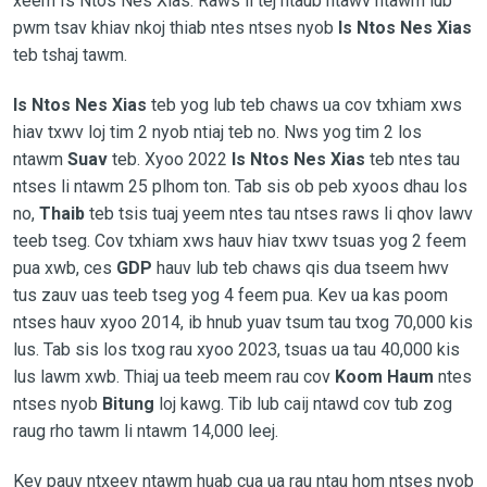
xeem Is Ntos Nes Xias. Raws li tej ntaub ntawv ntawm lub
pwm tsav khiav nkoj thiab ntes ntses nyob
Is Ntos Nes Xias
teb tshaj tawm.
Is Ntos Nes Xias
teb yog lub teb chaws ua cov txhiam xws
hiav txwv loj tim 2 nyob ntiaj teb no. Nws yog tim 2 los
ntawm
Suav
teb. Xyoo 2022
Is Ntos Nes Xias
teb ntes tau
ntses li ntawm 25 plhom ton. Tab sis ob peb xyoos dhau los
no,
Thaib
teb tsis tuaj yeem ntes tau ntses raws li qhov lawv
teeb tseg. Cov txhiam xws hauv hiav txwv tsuas yog 2 feem
pua xwb, ces
GDP
hauv lub teb chaws qis dua tseem hwv
tus zauv uas teeb tseg yog 4 feem pua. Kev ua kas poom
ntses hauv xyoo 2014, ib hnub yuav tsum tau txog 70,000 kis
lus. Tab sis los txog rau xyoo 2023, tsuas ua tau 40,000 kis
lus lawm xwb. Thiaj ua teeb meem rau cov
Koom Haum
ntes
ntses nyob
Bitung
loj kawg. Tib lub caij ntawd cov tub zog
raug rho tawm li ntawm 14,000 leej.
Kev pauv ntxeev ntawm huab cua ua rau ntau hom ntses nyob