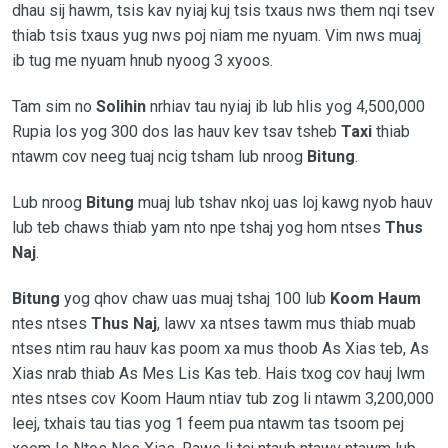
dhau sij hawm, tsis kav nyiaj kuj tsis txaus nws them nqi tsev
thiab tsis txaus yug nws poj niam me nyuam. Vim nws muaj
ib tug me nyuam hnub nyoog 3 xyoos.
Tam sim no
Solihin
nrhiav tau nyiaj ib lub hlis yog 4,500,000
Rupia los yog 300 dos las hauv kev tsav tsheb
Taxi
thiab
ntawm cov neeg tuaj ncig tsham lub nroog
Bitung
.
Lub nroog
Bitung
muaj lub tshav nkoj uas loj kawg nyob hauv
lub teb chaws thiab yam nto npe tshaj yog hom ntses
Thus
Naj
.
Bitung
yog qhov chaw uas muaj tshaj 100 lub
Koom Haum
ntes ntses
Thus Naj
, lawv xa ntses tawm mus thiab muab
ntses ntim rau hauv kas poom xa mus thoob As Xias teb, As
Xias nrab thiab As Mes Lis Kas teb. Hais txog cov hauj lwm
ntes ntses cov Koom Haum ntiav tub zog li ntawm 3,200,000
leej, txhais tau tias yog 1 feem pua ntawm tas tsoom pej