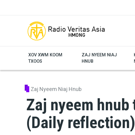
Skip to main content
XOV XWM KOOM
ZAJ NYEEM NIAJ
TXOOS
HNUB
Zaj Nyeem Niaj Hnub
Zaj nyeem hnub t
(Daily reflection