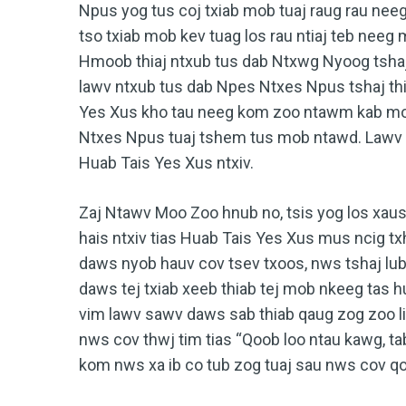
Npus yog tus coj txiab mob tuaj raug rau nee
tso txiab mob kev tuag los rau ntiaj teb neeg 
Hmoob thiaj ntxub tus dab Ntxwg Nyoog tshaj 
lawv ntxub tus dab Npes Ntxes Npus tshaj thia
Yes Xus kho tau neeg kom zoo ntawm kab mo
Ntxes Npus tuaj tshem tus mob ntawd. Lawv h
Huab Tais Yes Xus ntxiv.
Zaj Ntawv Moo Zoo hnub no, tsis yog los xaus
hais ntxiv tias Huab Tais Yes Xus mus ncig tx
daws nyob hauv cov tsev txoos, nws tshaj lu
daws tej txiab xeeb thiab tej mob nkeeg tas 
vim lawv sawv daws sab thiab qaug zog zoo li i
nws cov thwj tim tias “Qoob loo ntau kawg, t
kom nws xa ib co tub zog tuaj sau nws cov qo