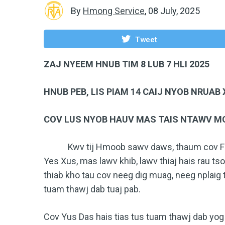
By
Hmong Service
,
08 July, 2025
Tweet
ZAJ NYEEM HNUB TIM 8 LUB 7 HLI 2025
HNUB PEB, LIS PIAM 14 CAIJ NYOB NRUAB
COV LUS NYOB HAUV MAS TAIS NTAWV MOO
Kwv tij Hmoob sawv daws, thaum cov Fas L
Yes Xus, mas lawv khib, lawv thiaj hais rau ts
thiab kho tau cov neeg dig muag, neeg nplaig 
tuam thawj dab tuaj pab.
Cov Yus Das hais tias tus tuam thawj dab yo