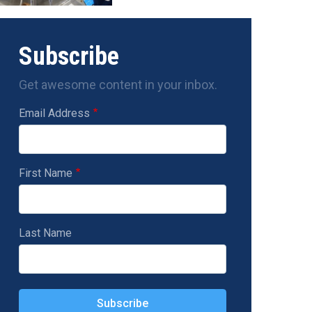
Subscribe
Get awesome content in your inbox.
Email Address
First Name
Last Name