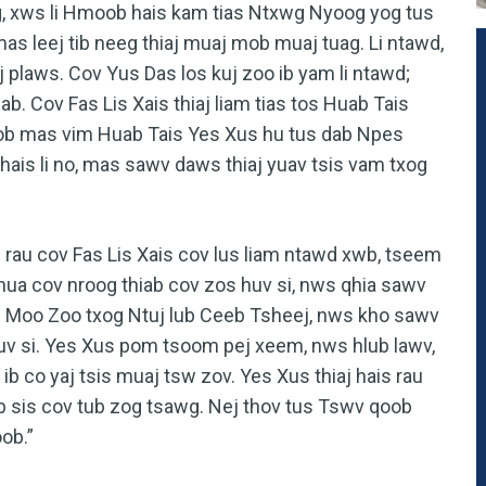
g, xws li Hmoob hais kam tias Ntxwg Nyoog yog tus
mas leej tib neeg thiaj muaj mob muaj tuag. Li ntawd,
plaws. Cov Yus Das los kuj zoo ib yam li ntawd;
b. Cov Fas Lis Xais thiaj liam tias tos Huab Tais
b mas vim Huab Tais Yes Xus hu tus dab Npes
ais li no, mas sawv daws thiaj yuav tsis vam txog
 rau cov Fas Lis Xais cov lus liam ntawd xwb, tseem
hua cov nroog thiab cov zos huv si, nws qhia sawv
b Moo Zoo txog Ntuj lub Ceeb Tsheej, nws kho sawv
huv si. Yes Xus pom tsoom pej xeem, nws hlub lawv,
b co yaj tsis muaj tsw zov. Yes Xus thiaj hais rau
ab sis cov tub zog tsawg. Nej thov tus Tswv qoob
ob.”