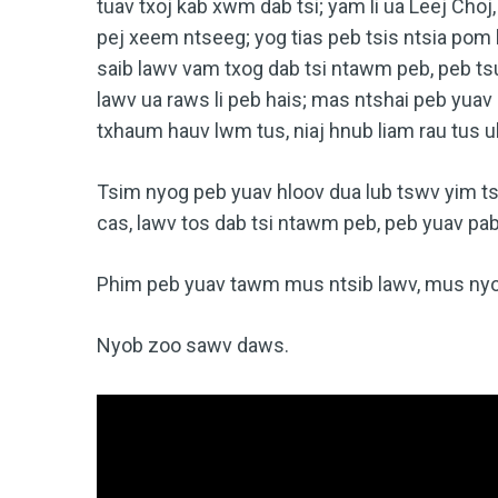
tuav txoj kab xwm dab tsi; yam li ua Leej Choj,
pej xeem ntseeg; yog tias peb tsis ntsia pom
saib lawv vam txog dab tsi ntawm peb, peb tsu
lawv ua raws li peb hais; mas ntshai peb yuav 
txhaum hauv lwm tus, niaj hnub liam rau tus u
Tsim nyog peb yuav hloov dua lub tswv yim tsh
cas, lawv tos dab tsi ntawm peb, peb yuav pab 
Phim peb yuav tawm mus ntsib lawv, mus nyo
Nyob zoo sawv daws.