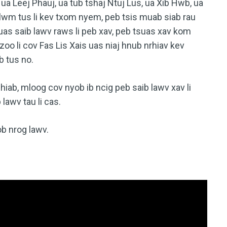
 ua Leej Phauj, ua tub tshaj Ntuj Lus, ua Xib Hwb, ua
 lwm tus li kev txom nyem, peb tsis muab siab rau
as saib lawv raws li peb xav, peb tsuas xav kom
zoo li cov Fas Lis Xais uas niaj hnub nrhiav kev
b tus no.
iab, mloog cov nyob ib ncig peb saib lawv xav li
lawv tau li cas.
b nrog lawv.