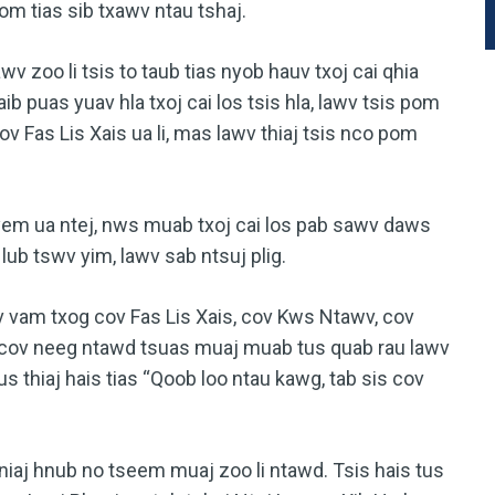
om tias sib txawv ntau tshaj.
awv zoo li tsis to taub tias nyob hauv txoj cai qhia
b puas yuav hla txoj cai los tsis hla, lawv tsis pom
Cov Fas Lis Xais ua li, mas lawv thiaj tsis nco pom
em ua ntej, nws muab txoj cai los pab sawv daws
b tswv yim, lawv sab ntsuj plig.
vam txog cov Fas Lis Xais, cov Kws Ntawv, cov
s cov neeg ntawd tsuas muaj muab tus quab rau lawv
us thiaj hais tias “Qoob loo ntau kawg, tab sis cov
niaj hnub no tseem muaj zoo li ntawd. Tsis hais tus