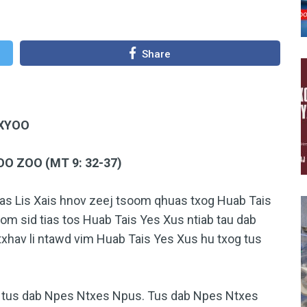
Share
 XYOO
 ZOO (MT 9: 32-37)
is Xais hnov zeej tsoom qhuas txog Huab Tais
oom sid tias tos Huab Tais Yes Xus ntiab tau dab
txhav li ntawd vim Huab Tais Yes Xus hu txog tus
g tus dab Npes Ntxes Npus. Tus dab Npes Ntxes