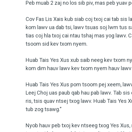
Peb muab 2 zaj no los sib piv, mas peb yuav p
Cov Fas Lis Xais kub siab coj txoj cai tab sis l
kom lawv ua dab tsi, lawv tsuas soj lwm tus sai
tias coj hla txoj cai ntau tshaj mas yog lawv. 
tsoom sid kev txom nyem.
Huab Tais Yes Xus xub saib neeg kev txom ny
kom dim hauv lawv kev txom nyem hauv lawv lu
Huab Tais Yes Xus pom tsoom pej xeem, lawv 
Leej Choj uas paub qab hau pab lawv. Tab si
ris, tsis quav ntsej txog lawv. Huab Tais Yes X
tub zog tsawg.”
Nyob hauv peb txoj kev ntseeg txog Yes Xus, 