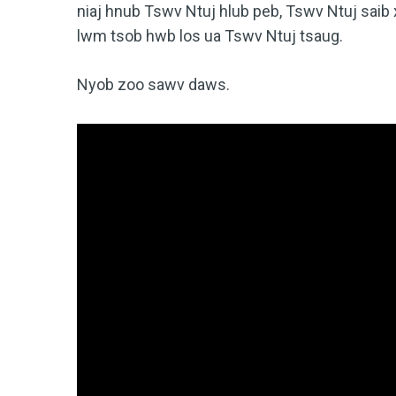
niaj hnub Tswv Ntuj hlub peb, Tswv Ntuj saib 
lwm tsob hwb los ua Tswv Ntuj tsaug.
Nyob zoo sawv daws.