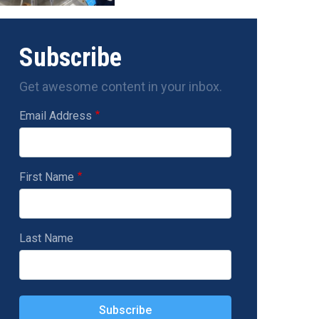
Subscribe
Get awesome content in your inbox.
Email Address
First Name
Last Name