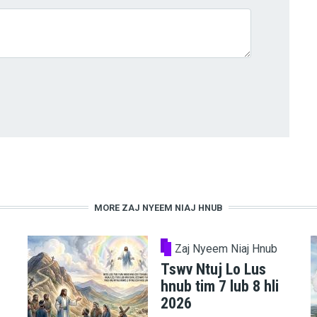
MORE ZAJ NYEEM NIAJ HNUB
Zaj Nyeem Niaj Hnub
Tswv Ntuj Lo Lus
hnub tim 7 lub 8 hli
2026