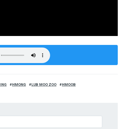
HING
HMONG
LUB MOO ZOO
HMOOB