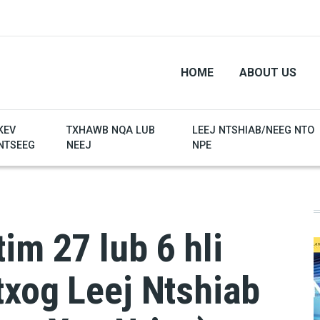
HOME
ABOUT US
KEV
TXHAWB NQA LUB
LEEJ NTSHIAB/NEEG NTO
NTSEEG
NEEJ
NPE
im 27 lub 6 hli
txog Leej Ntshiab