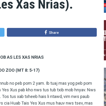
Les Xas Nrias).
Share
OB AS LES XAS NRIAS
 ZOO (MT 8: 5-17)
ub no peb pom 2 yam. Ib tuaj mas yog peb pom
is Yes Xus pab kho nws tus tub txib mob hnyav. Nws
 Tos tus xab txheeb hais li ntawd, vim nws paub
ws cia Huab Tais Yes Xus mus hauv nws tsev, mas