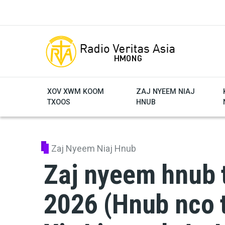
Skip to main content
XOV XWM KOOM
ZAJ NYEEM NIAJ
TXOOS
HNUB
Zaj Nyeem Niaj Hnub
Zaj nyeem hnub t
2026 (Hnub nco 