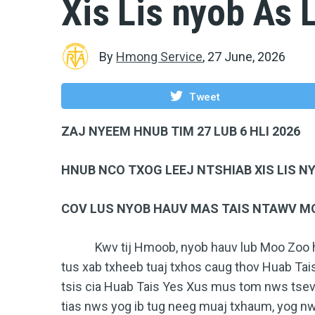
Xis Lis nyob As 
By
Hmong Service
,
27 June, 2026
Tweet
ZAJ NYEEM HNUB TIM 27 LUB 6 HLI 2026
HNUB NCO TXOG LEEJ NTSHIAB XIS LIS NY
COV LUS NYOB HAUV MAS TAIS NTAWV MOO
Kwv tij Hmoob, nyob hauv lub Moo Zoo hn
tus xab txheeb tuaj txhos caug thov Huab Ta
tsis cia Huab Tais Yes Xus mus tom nws tsev.
tias nws yog ib tug neeg muaj txhaum, yog n