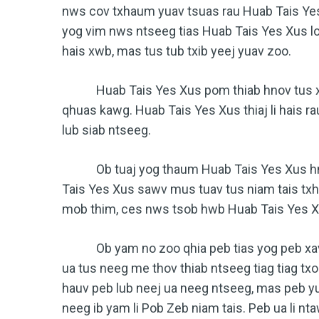
nws cov txhaum yuav tsuas rau Huab Tais Yes
yog vim nws ntseeg tias Huab Tais Yes Xus lo
hais xwb, mas tus tub txib yeej yuav zoo.
Huab Tais Yes Xus pom thiab hnov tus xab 
qhuas kawg. Huab Tais Yes Xus thiaj li hais r
lub siab ntseeg.
Ob tuaj yog thaum Huab Tais Yes Xus hnov
Tais Yes Xus sawv mus tuav tus niam tais txh
mob thim, ces nws tsob hwb Huab Tais Yes Xu
Ob yam no zoo qhia peb tias yog peb xav 
ua tus neeg me thov thiab ntseeg tiag tiag tx
hauv peb lub neej ua neeg ntseeg, mas peb yu
neeg ib yam li Pob Zeb niam tais. Peb ua li nta