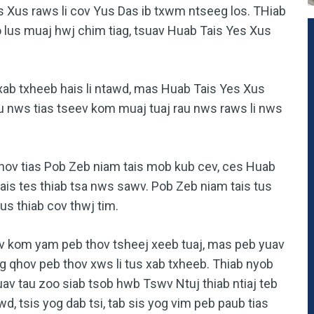
 Xus raws li cov Yus Das ib txwm ntseeg los. THiab
 lus muaj hwj chim tiag, tsuav Huab Tais Yes Xus
txheeb hais li ntawd, mas Huab Tais Yes Xus
au nws tias tseev kom muaj tuaj rau nws raws li nws
 tias Pob Zeb niam tais mob kub cev, ces Huab
ais tes thiab tsa nws sawv. Pob Zeb niam tais tus
s thiab cov thwj tim.
kom yam peb thov tsheej xeeb tuaj, mas peb yuav
og qhov peb thov xws li tus xab txheeb. Thiab nyob
av tau zoo siab tsob hwb Tswv Ntuj thiab ntiaj teb
wd, tsis yog dab tsi, tab sis yog vim peb paub tias