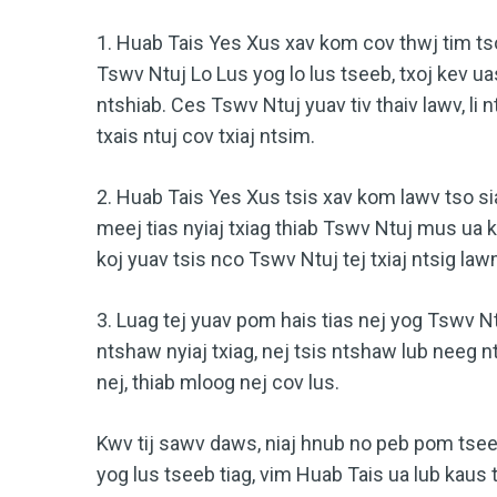
1. Huab Tais Yes Xus xav kom cov thwj tim tso
Tswv Ntuj Lo Lus yog lo lus tseeb, txoj kev ua
ntshiab. Ces Tswv Ntuj yuav tiv thaiv lawv, li 
txais ntuj cov txiaj ntsim.
2. Huab Tais Yes Xus tsis xav kom lawv tso si
meej tias nyiaj txiag thiab Tswv Ntuj mus ua 
koj yuav tsis nco Tswv Ntuj tej txiaj ntsig law
3. Luag tej yuav pom hais tias nej yog Tswv N
ntshaw nyiaj txiag, nej tsis ntshaw lub neeg nt
nej, thiab mloog nej cov lus.
Kwv tij sawv daws, niaj hnub no peb pom tsee
yog lus tseeb tiag, vim Huab Tais ua lub kaus 