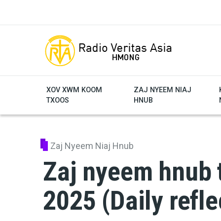
Skip to main content
XOV XWM KOOM
ZAJ NYEEM NIAJ
TXOOS
HNUB
Zaj Nyeem Niaj Hnub
Zaj nyeem hnub t
2025 (Daily refle