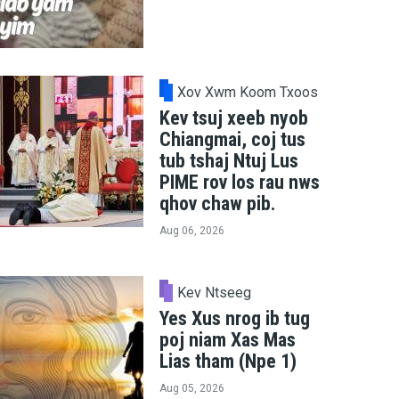
Xov Xwm Koom Txoos
Kev tsuj xeeb nyob
Chiangmai, coj tus
tub tshaj Ntuj Lus
PIME rov los rau nws
qhov chaw pib.
Aug 06, 2026
Kev Ntseeg
Yes Xus nrog ib tug
poj niam Xas Mas
Lias tham (Npe 1)
Aug 05, 2026