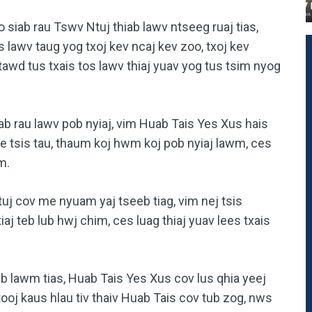
 siab rau Tswv Ntuj thiab lawv ntseeg ruaj tias,
s lawv taug yog txoj kev ncaj kev zoo, txoj kev
ntawd tus txais tos lawv thiaj yuav yog tus tsim nyog
ab rau lawv pob nyiaj, vim Huab Tais Yes Xus hais
ke tsis tau, thaum koj hwm koj pob nyiaj lawm, ces
m.
tuj cov me nyuam yaj tseeb tiag, vim nej tsis
iaj teb lub hwj chim, ces luag thiaj yuav lees txais
b lawm tias, Huab Tais Yes Xus cov lus qhia yeej
tooj kaus hlau tiv thaiv Huab Tais cov tub zog, nws