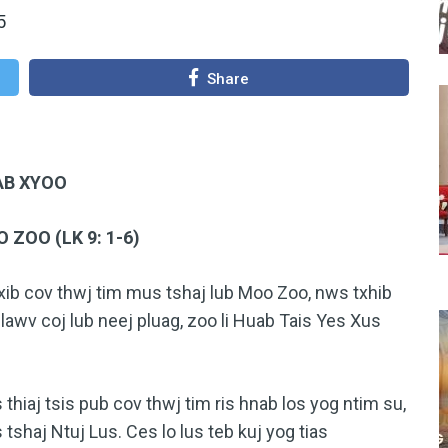
5
Share
AB XYOO
ZOO (LK 9: 1-6)
 cov thwj tim mus tshaj lub Moo Zoo, nws txhib
 lawv coj lub neej pluag, zoo li Huab Tais Yes Xus
thiaj tsis pub cov thwj tim ris hnab los yog ntim su,
 tshaj Ntuj Lus. Ces lo lus teb kuj yog tias