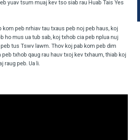
, peb yuav tsum muaj kev tso siab rau Huab Tais Yes
b kom peb nrhiav tau txaus peb noj peb haus, koj
b ho mus ua tub sab, koj txhob cia peb nplua nuj
g peb tus Tswv lawm. Thov koj pab kom peb dim
peb txhob qaug rau hauv txoj kev txhaum, thiab koj
raug peb. Ua li.