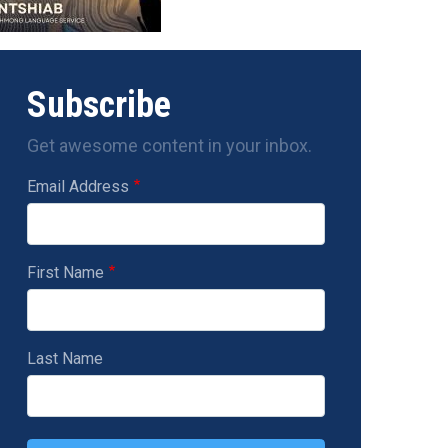
Subscribe
Get awesome content in your inbox.
Email Address
First Name
Last Name