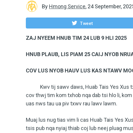
By
Hmong Service
,
24 September, 202
Tweet
ZAJ NYEEM HNUB TIM 24 LUB 9 HLI 2025
HNUB PLAUB, LIS PIAM 25 CAIJ NYOB NRU
COV LUS NYOB HAUV LUS KAS NTAWV MOO 
Kwv tij sawv daws, Huab Tais Yes Xus txib
cov thwj tim kom txhob nqa dab tsi hlo li, kom
uas nws tau ua piv txwv rau lawv lawm.
Muaj lus nug tias vim li cas Huab Tais Yes Xus 
tsis pub nqa nyiaj thiab coj lub neej pluag mus