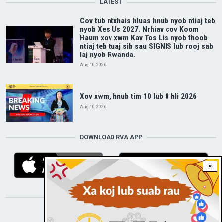
LATEST
Cov tub ntxhais hluas hnub nyob ntiaj teb
nyob Xes Us 2027. Nrhiav cov Koom
Haum xov xwm Kav Tos Lis nyob thoob
ntiaj teb tuaj sib sau SIGNIS lub rooj sab
laj nyob Rwanda.
Aug 10, 2026
Xov xwm, hnub tim 10 lub 8 hli 2026
Aug 10, 2026
DOWNLOAD RVA APP
×
STAY CONNECTED WITH US!