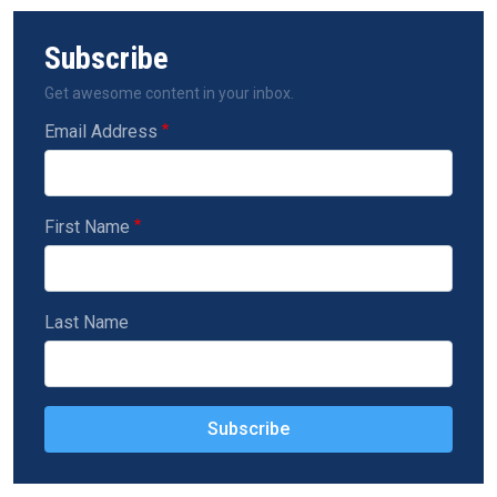
Subscribe
Get awesome content in your inbox.
Email Address
First Name
Last Name