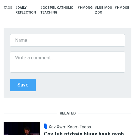
TAGS
DAILY
GOSPEL CATHOLIC
HMONG
LUB MOO
HMOOB
REFLECTION
TEACHING
ZOO
RELATED
Xov Xwm Koom Txoos
Cov tub ntxhais hluas hnub nyob