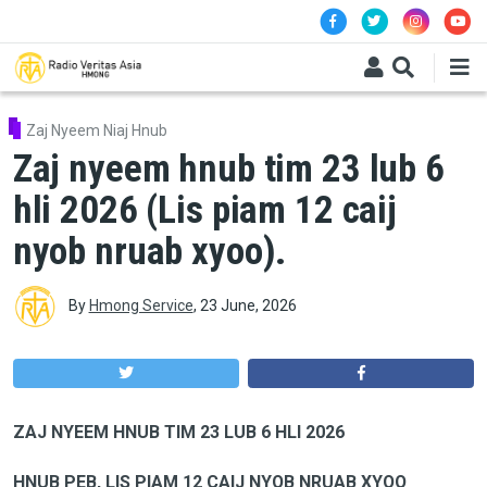
Skip to main content
Zaj Nyeem Niaj Hnub
Zaj nyeem hnub tim 23 lub 6
hli 2026 (Lis piam 12 caij
nyob nruab xyoo).
By
Hmong Service
,
23 June, 2026
ZAJ NYEEM HNUB TIM 23 LUB 6 HLI 2026
HNUB PEB, LIS PIAM 12 CAIJ NYOB NRUAB XYOO