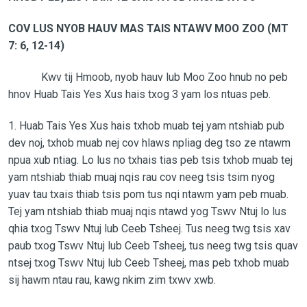
COV LUS NYOB HAUV MAS TAIS NTAWV MOO ZOO (MT
7: 6, 12-14)
Kwv tij Hmoob, nyob hauv lub Moo Zoo hnub no peb
hnov Huab Tais Yes Xus hais txog 3 yam los ntuas peb.
1. Huab Tais Yes Xus hais txhob muab tej yam ntshiab pub
dev noj, txhob muab nej cov hlaws npliag deg tso ze ntawm
npua xub ntiag. Lo lus no txhais tias peb tsis txhob muab tej
yam ntshiab thiab muaj nqis rau cov neeg tsis tsim nyog
yuav tau txais thiab tsis pom tus nqi ntawm yam peb muab.
Tej yam ntshiab thiab muaj nqis ntawd yog Tswv Ntuj lo lus
qhia txog Tswv Ntuj lub Ceeb Tsheej. Tus neeg twg tsis xav
paub txog Tswv Ntuj lub Ceeb Tsheej, tus neeg twg tsis quav
ntsej txog Tswv Ntuj lub Ceeb Tsheej, mas peb txhob muab
sij hawm ntau rau, kawg nkim zim txwv xwb.