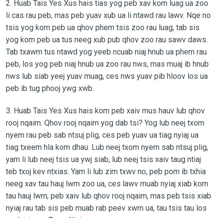
2. Huab Tais Yes Xus hais tias yog peb xav kom luag ua zoo
li cas rau peb, mas peb yuav xub ua li ntawd rau lawv. Nqe no
tsis yog kom peb ua qhov phem tsis zoo rau luag, tab sis
yog kom peb ua tus neeg xub pub qhov zoo rau sawv daws.
Tab txawm tus ntawd yog yeeb ncuab niaj hnub ua phem rau
peb, los yog peb niaj hnub ua zoo rau nws, mas muaj ib hnub
nws lub siab yeej yuav muag, ces nws yuav pib hloov los ua
peb ib tug phooj ywg xwb.
3. Huab Tais Yes Xus hais kom peb xaiv mus hauv lub qhov
rooj nqaim. Qhov rooj nqaim yog dab tsi? Yog lub neej txom
nyem rau peb sab ntsuj plig, ces peb yuav ua tiag nyiaj ua
tiag txeem hla kom dhau. Lub neej txom nyem sab ntsuj plig,
yam li lub neej tsis ua ywj siab, lub neej tsis xaiv taug ntiaj
teb txoj kev ntxias. Yam li lub zim txwv no, peb pom ib txhia
neeg xav tau hauj lwm zoo ua, ces lawv muab nyiaj xiab kom
tau hauj lwm; peb xaiv lub qhov rooj nqaim, mas peb tsis xiab
nyiaj rau tab sis peb muab rab peev xwm ua, tau tsis tau los