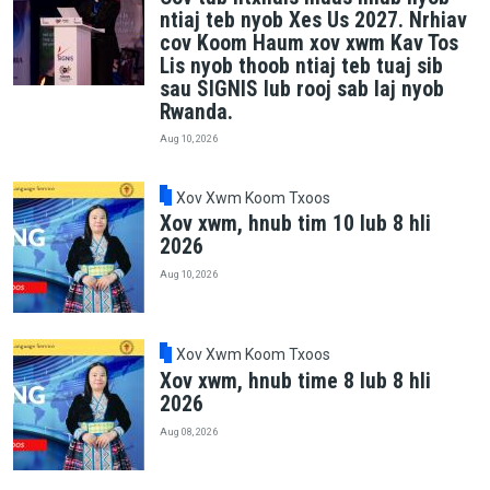
ntiaj teb nyob Xes Us 2027. Nrhiav
cov Koom Haum xov xwm Kav Tos
Lis nyob thoob ntiaj teb tuaj sib
sau SIGNIS lub rooj sab laj nyob
Rwanda.
Aug 10, 2026
Xov Xwm Koom Txoos
Xov xwm, hnub tim 10 lub 8 hli
2026
Aug 10, 2026
Xov Xwm Koom Txoos
Xov xwm, hnub time 8 lub 8 hli
2026
Aug 08, 2026