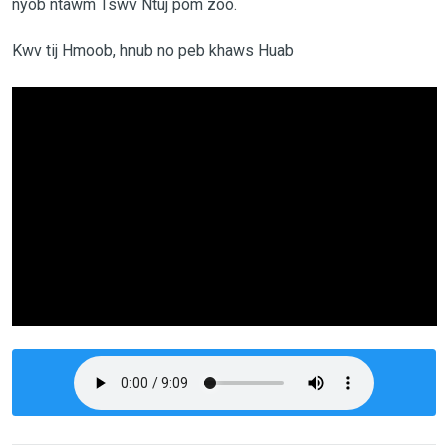
nyob ntawm Tswv Ntuj pom zoo.
Kwv tij Hmoob, hnub no peb khaws Huab