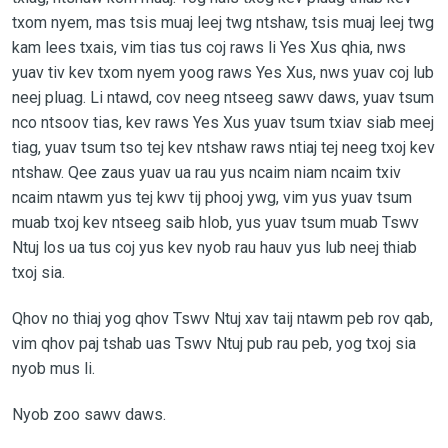
txom nyem, mas tsis muaj leej twg ntshaw, tsis muaj leej twg
kam lees txais, vim tias tus coj raws li Yes Xus qhia, nws
yuav tiv kev txom nyem yoog raws Yes Xus, nws yuav coj lub
neej pluag. Li ntawd, cov neeg ntseeg sawv daws, yuav tsum
nco ntsoov tias, kev raws Yes Xus yuav tsum txiav siab meej
tiag, yuav tsum tso tej kev ntshaw raws ntiaj tej neeg txoj kev
ntshaw. Qee zaus yuav ua rau yus ncaim niam ncaim txiv
ncaim ntawm yus tej kwv tij phooj ywg, vim yus yuav tsum
muab txoj kev ntseeg saib hlob, yus yuav tsum muab Tswv
Ntuj los ua tus coj yus kev nyob rau hauv yus lub neej thiab
txoj sia.
Qhov no thiaj yog qhov Tswv Ntuj xav taij ntawm peb rov qab,
vim qhov paj tshab uas Tswv Ntuj pub rau peb, yog txoj sia
nyob mus li.
Nyob zoo sawv daws.