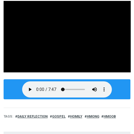
TAGS
DAILY REFLECTION
GOSPEL
HOMILY
HMONG
HMOOB