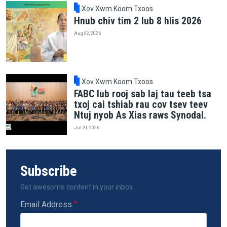
Xov Xwm Koom Txoos
Hnub chiv tim 2 lub 8 hlis 2026
Aug 02, 2026
Xov Xwm Koom Txoos
FABC lub rooj sab laj tau teeb tsa
txoj cai tshiab rau cov tsev teev
Ntuj nyob As Xias raws Synodal.
Jul 31, 2026
Subscribe
Get awesome content in your inbox.
Email Address