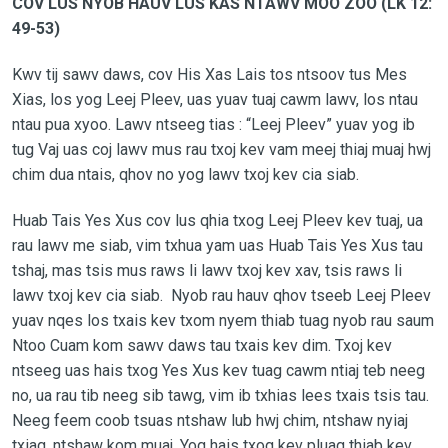
COV LUS NYOB HAUV LUS KAS NTAWV MOO ZOO (LK 12:
49-53)
Kwv tij sawv daws, cov His Xas Lais tos ntsoov tus Mes
Xias, los yog Leej Pleev, uas yuav tuaj cawm lawv, los ntau
ntau pua xyoo. Lawv ntseeg tias : “Leej Pleev” yuav yog ib
tug Vaj uas coj lawv mus rau txoj kev vam meej thiaj muaj hwj
chim dua ntais, qhov no yog lawv txoj kev cia siab.
Huab Tais Yes Xus cov lus qhia txog Leej Pleev kev tuaj, ua
rau lawv me siab, vim txhua yam uas Huab Tais Yes Xus tau
tshaj, mas tsis mus raws li lawv txoj kev xav, tsis raws li
lawv txoj kev cia siab. Nyob rau hauv qhov tseeb Leej Pleev
yuav nqes los txais kev txom nyem thiab tuag nyob rau saum
Ntoo Cuam kom sawv daws tau txais kev dim. Txoj kev
ntseeg uas hais txog Yes Xus kev tuag cawm ntiaj teb neeg
no, ua rau tib neeg sib tawg, vim ib txhias lees txais tsis tau.
Neeg feem coob tsuas ntshaw lub hwj chim, ntshaw nyiaj
txiag, ntshaw kom muaj. Yog hais txog kev pluag thiab kev