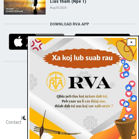
Lias tham (Npe 1)
Aug 05, 2026
DOWNLOAD RVA APP
×
STAY CONNECTED WITH US!
|
Dark theme
FOOTER
Contact
Radio Veritas Asia © 2023