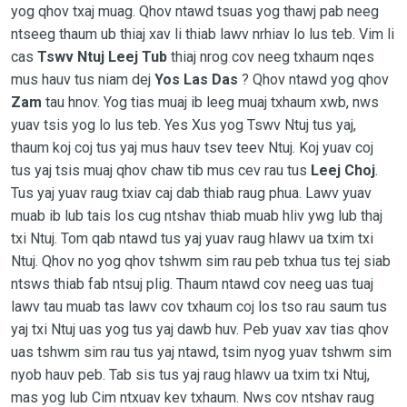
yog qhov txaj muag. Qhov ntawd tsuas yog thawj pab neeg
ntseeg thaum ub thiaj xav li thiab lawv nrhiav lo lus teb. Vim li
cas
Tswv Ntuj Leej Tub
thiaj nrog cov neeg txhaum nqes
mus hauv tus niam dej
Yos Las Das
? Qhov ntawd yog qhov
Zam
tau hnov. Yog tias muaj ib leeg muaj txhaum xwb, nws
yuav tsis yog lo lus teb. Yes Xus yog Tswv Ntuj tus yaj,
thaum koj coj tus yaj mus hauv tsev teev Ntuj. Koj yuav coj
tus yaj tsis muaj qhov chaw tib mus cev rau tus
Leej Choj
.
Tus yaj yuav raug txiav caj dab thiab raug phua. Lawv yuav
muab ib lub tais los cug ntshav thiab muab hliv ywg lub thaj
txi Ntuj. Tom qab ntawd tus yaj yuav raug hlawv ua txim txi
Ntuj. Qhov no yog qhov tshwm sim rau peb txhua tus tej siab
ntsws thiab fab ntsuj plig. Thaum ntawd cov neeg uas tuaj
lawv tau muab tas lawv cov txhaum coj los tso rau saum tus
yaj txi Ntuj uas yog tus yaj dawb huv. Peb yuav xav tias qhov
uas tshwm sim rau tus yaj ntawd, tsim nyog yuav tshwm sim
nyob hauv peb. Tab sis tus yaj raug hlawv ua txim txi Ntuj,
mas yog lub Cim ntxuav kev txhaum. Nws cov ntshav raug