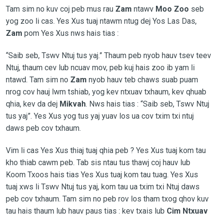
Tam sim no kuv coj peb mus rau
Zam
ntawv
Moo Zoo
seb
yog zoo li cas. Yes Xus tuaj ntawm ntug dej Yos Las Das,
Zam
pom Yes Xus nws hais tias :
“Saib seb, Tswv Ntuj tus yaj.” Thaum peb nyob hauv tsev teev
Ntuj, thaum cev lub ncuav mov, peb kuj hais zoo ib yam li
ntawd. Tam sim no
Zam
nyob hauv teb chaws suab puam
nrog cov hauj lwm tshiab, yog kev ntxuav txhaum, kev qhuab
qhia, kev da dej
Mikvah
. Nws hais tias : “Saib seb, Tswv Ntuj
tus yaj”. Yes Xus yog tus yaj yuav los ua cov txim txi ntuj
daws peb cov txhaum.
Vim li cas Yes Xus thiaj tuaj qhia peb ? Yes Xus tuaj kom tau
kho thiab cawm peb. Tab sis ntau tus thawj coj hauv lub
Koom Txoos hais tias Yes Xus tuaj kom tau tuag. Yes Xus
tuaj xws li Tswv Ntuj tus yaj, kom tau ua txim txi Ntuj daws
peb cov txhaum. Tam sim no peb rov los tham txog qhov kuv
tau hais thaum lub hauv paus tias : kev txais lub
Cim Ntxuav