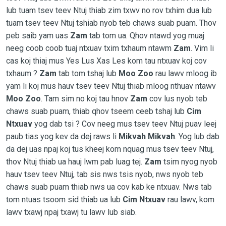
lub tuam tsev teev Ntuj thiab zim txwv no rov txhim dua lub
tuam tsev teev Ntuj tshiab nyob teb chaws suab puam. Thov
peb saib yam uas
Zam
tab tom ua. Qhov ntawd yog muaj
neeg coob coob tuaj ntxuav txim txhaum ntawm
Zam
. Vim li
cas koj thiaj mus Yes Lus Xas Les kom tau ntxuav koj cov
txhaum ?
Zam
tab tom tshaj lub
Moo Zoo
rau lawv mloog ib
yam li koj mus hauv tsev teev Ntuj thiab mloog nthuav ntawv
Moo Zoo
. Tam sim no koj tau hnov
Zam
cov lus nyob teb
chaws suab puam, thiab qhov tseem ceeb tshaj lub
Cim
Ntxuav
yog dab tsi ? Cov neeg mus tsev teev Ntuj puav leej
paub tias yog kev da dej raws li
Mikvah Mikvah
. Yog lub dab
da dej uas npaj koj tus kheej kom nquag mus tsev teev Ntuj,
thov Ntuj thiab ua hauj lwm pab luag tej.
Zam
tsim nyog nyob
hauv tsev teev Ntuj, tab sis nws tsis nyob, nws nyob teb
chaws suab puam thiab nws ua cov kab ke ntxuav. Nws tab
tom ntuas tsoom sid thiab ua lub
Cim Ntxuav
rau lawv, kom
lawv txawj npaj txawj tu lawv lub siab.