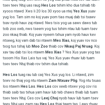
tsev teev Ntuj uas raug
Hes Los
txhim kho dua tshiab tib
xyoos ntawd. Xws li 20 los 30 xyoo ua ntej
Yes Xus
yuav
yug los. Tam sim no koj yuav pom tias muaj dab tsi txawv
txav nyob hauv zaj ntawd. Nws tsis yog ua sawv daws tub
txib zoo xwb, nws tseem yog tus txhim ntau lub tuam tsev
zoo nkauj thiab. Koj yuav nyeem txhua yam nyob hauv kev
ntseeg, koj vam dab tsi ntawm
Mes Xias
, koj yuav rov nco
txog tus tshaj lub
Moo Zoo
thiab cov
Nkauj Paj Nruag
. Koj
xav tau dab tsi los ntawm
Mes Xias
? Yes Xus yuav yog tas
tsoom His Xas Lais tus vaj. Yes Xus yuav rhuav lub tuam
tsev teev Ntuj thiab rov txhim dua tshiab.
Hes Los
tuag rau lub caij Yes Xus yug los. Li ntawd, zim
txwv no thiaj yog ntu ntawm
Zam Ntxuav Plig
. Yog ntu txuas
los ntawm
Hes Los
.
Hes Los
cov xeeb ntxwv yog cov ris
thiab saib tas txhua yam hauv lub teb chaws thiab lub tuam
tsev teev Ntuj. Ces cov
Leej Choj
nyob hauv lub tuam tsev
teev Ntuj uas zwm rau
Hes Los
thiaj tawm tas. Lawv rhuav