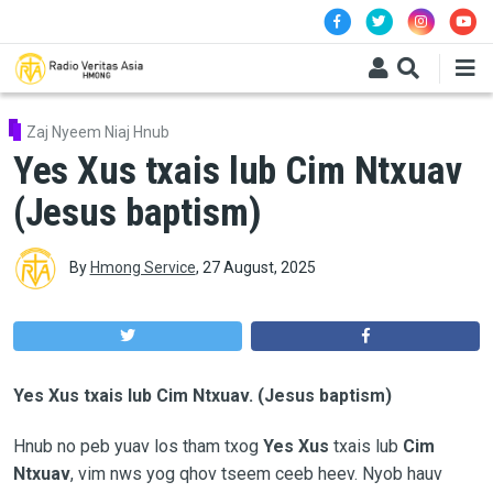
Skip to main content
Zaj Nyeem Niaj Hnub
Yes Xus txais lub Cim Ntxuav
(Jesus baptism)
By
Hmong Service
,
27 August, 2025
Yes Xus txais lub Cim Ntxuav. (Jesus baptism)
Hnub no peb yuav los tham txog
Yes Xus
txais lub
Cim
Ntxuav
, vim nws yog qhov tseem ceeb heev. Nyob hauv