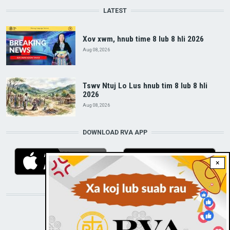
LATEST
Xov xwm, hnub time 8 lub 8 hli 2026
Aug 08, 2026
Tswv Ntuj Lo Lus hnub tim 8 lub 8 hli
2026
Aug 08, 2026
DOWNLOAD RVA APP
×
STAY CONNECTED WITH US!