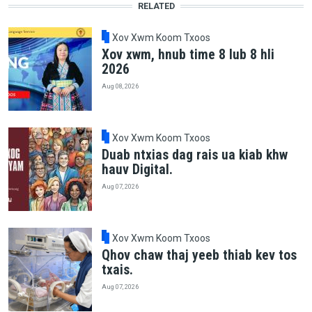
RELATED
Xov Xwm Koom Txoos
Xov xwm, hnub time 8 lub 8 hli
2026
Aug 08, 2026
Xov Xwm Koom Txoos
Duab ntxias dag rais ua kiab khw
hauv Digital.
Aug 07, 2026
Xov Xwm Koom Txoos
Qhov chaw thaj yeeb thiab kev tos
txais.
Aug 07, 2026