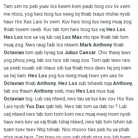
Tam sim no peb yuav los kawm kom paub txog cov liv xwm
me ntsis, yog hais txog tus neeg loj thiab txaus ntshai nyob
hauv His Xas Lais liv xwm. Kuv hais txog tus neeg muaj zog
thiab tseem ceeb. Kuv tab tom hais txog tus vaj
Hes Los
.
Hes Los
nce ua vaj lub caij
Los Mas
nto npe thiab tab tom
muaj zog. Nws raug faib los ntawm
Mark Anthony
thiab
Octavian
tom qab nyiag tua
Julius Caesar
. Chiv thawj lawv
yog phooj ywg, tab sis tsis sib raug zoo. Tom qab lawv rais
ua yeeb ncuab sib ntaus sib tua thiab mos deev tej poj niam
ua lwj liam.
Hes Los
yog tus neeg muaj tswv yim uas tiv
Octavian
thiab
Anthony
.
Hes Los
xub txhawb nqa
Anthony
,
tab sis thaum
Anthony
swb, mas
Hes Los
mus tuaj
Octavian
tog. Lub caij ntawd, nws tau ua tus kav cov His Xas
Lais nyob
Yus Das
qab teb. Nws tab tom ua dab tsi ? Lub
caij ntawd nws tab tom tsim kom nws muaj meej mom nyob
hauv nws kev ua vaj thiab tshaj ntawd, nws tab tom txhim lub
tuam tsev teev Ntuj tshiab. Nco ntsoov tias peb hu ua phab
ntsa quaj taug. Zim txwv no yog sab phab ntsa xov lub tuam