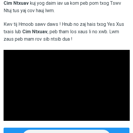
Cim Ntxuav
kuj yog daim iav ua kom peb pom txog Tswv
Ntuj tus yaj cov hauj lwm.
Kwv tij Hmoob sawv daws ! Hnub no zaj hais txog Yes Xus
txais lub
Cim Ntxuav
, peb tham los xaus li no xwb. Lwm
zaus peb mam rov sib ntsib dua !