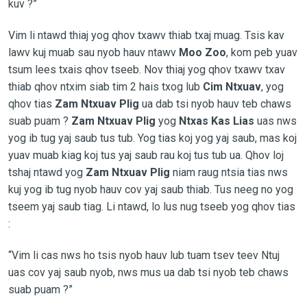
kuv ?”
Vim li ntawd thiaj yog qhov txawv thiab txaj muag. Tsis kav
lawv kuj muab sau nyob hauv ntawv
Moo Zoo
, kom peb yuav
tsum lees txais qhov tseeb. Nov thiaj yog qhov txawv txav
thiab qhov ntxim siab tim 2 hais txog lub
Cim Ntxuav
, yog
qhov tias
Zam Ntxuav Plig
ua dab tsi nyob hauv teb chaws
suab puam ?
Zam Ntxuav Plig
yog
Ntxas Kas Lias
uas nws
yog ib tug yaj saub tus tub. Yog tias koj yog yaj saub, mas koj
yuav muab kiag koj tus yaj saub rau koj tus tub ua. Qhov loj
tshaj ntawd yog
Zam Ntxuav Plig
niam raug ntsia tias nws
kuj yog ib tug nyob hauv cov yaj saub thiab. Tus neeg no yog
tseem yaj saub tiag. Li ntawd, lo lus nug tseeb yog qhov tias
:
“Vim li cas nws ho tsis nyob hauv lub tuam tsev teev Ntuj
uas cov yaj saub nyob, nws mus ua dab tsi nyob teb chaws
suab puam ?”