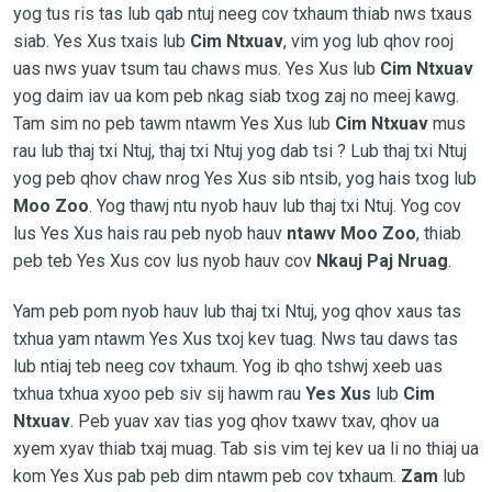
yog tus ris tas lub qab ntuj neeg cov txhaum thiab nws txaus
siab. Yes Xus txais lub
Cim Ntxuav
, vim yog lub qhov rooj
uas nws yuav tsum tau chaws mus. Yes Xus lub
Cim Ntxuav
yog daim iav ua kom peb nkag siab txog zaj no meej kawg.
Tam sim no peb tawm ntawm Yes Xus lub
Cim Ntxuav
mus
rau lub thaj txi Ntuj, thaj txi Ntuj yog dab tsi ? Lub thaj txi Ntuj
yog peb qhov chaw nrog Yes Xus sib ntsib, yog hais txog lub
Moo Zoo
. Yog thawj ntu nyob hauv lub thaj txi Ntuj. Yog cov
lus Yes Xus hais rau peb nyob hauv
ntawv Moo Zoo
, thiab
peb teb Yes Xus cov lus nyob hauv cov
Nkauj Paj Nruag
.
Yam peb pom nyob hauv lub thaj txi Ntuj, yog qhov xaus tas
txhua yam ntawm Yes Xus txoj kev tuag. Nws tau daws tas
lub ntiaj teb neeg cov txhaum. Yog ib qho tshwj xeeb uas
txhua txhua xyoo peb siv sij hawm rau
Yes Xus
lub
Cim
Ntxuav
. Peb yuav xav tias yog qhov txawv txav, qhov ua
xyem xyav thiab txaj muag. Tab sis vim tej kev ua li no thiaj ua
kom Yes Xus pab peb dim ntawm peb cov txhaum.
Zam
lub