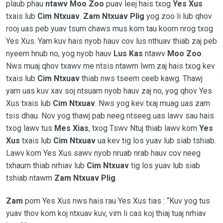
plaub phau
ntawv Moo Zoo
puav leej hais txog
Yes Xus
txais lub
Cim Ntxuav
.
Zam Ntxuav Plig
yog zoo li lub qhov
rooj uas peb yuav tsum chaws mus kom tau koom nrog txog
Yes Xus. Yam kuv hais nyob hauv cov lus nthuav thiab zaj peb
nyeem hnub no, yog nyob hauv
Lus Kas
ntawv
Moo Zoo
.
Nws muaj qhov txawv me ntsis ntawm lwm zaj hais txog kev
txais lub
Cim Ntxuav
thiab nws tseem ceeb kawg. Thawj
yam uas kuv xav soj ntsuam nyob hauv zaj no, yog qhov Yes
Xus txais lub
Cim Ntxuav
. Nws yog kev txaj muag uas zam
tsis dhau. Nov yog thawj pab neeg ntseeg uas lawv sau hais
txog lawv tus
Mes Xias
, txog Tswv Ntuj thiab lawv kom
Yes
Xus
txais lub
Cim Ntxuav
ua kev tig los yuav lub siab tshiab.
Lawv kom Yes Xus sawv nyob nruab nrab hauv cov neeg
txhaum thiab nrhiav lub
Cim Ntxuav
tig los yuav lub siab
tshiab ntawm
Zam Ntxuav Plig
.
Zam
pom Yes Xus nws hais rau Yes Xus tias : “Kuv yog tus
yuav thov kom koj ntxuav kuv, vim li cas koj thiaj tuaj nrhiav