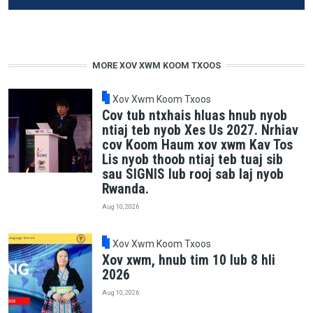
MORE XOV XWM KOOM TXOOS
Xov Xwm Koom Txoos
Cov tub ntxhais hluas hnub nyob
ntiaj teb nyob Xes Us 2027. Nrhiav
cov Koom Haum xov xwm Kav Tos
Lis nyob thoob ntiaj teb tuaj sib
sau SIGNIS lub rooj sab laj nyob
Rwanda.
Aug 10, 2026
Xov Xwm Koom Txoos
Xov xwm, hnub tim 10 lub 8 hli
2026
Aug 10, 2026