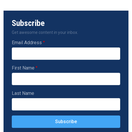
Subscribe
Get awesome content in your inbox.
Email Address
First Name
Last Name