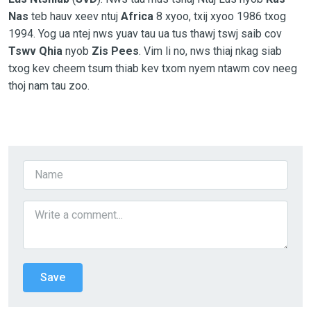
Nas
teb hauv xeev ntuj
Africa
8 xyoo, txij xyoo 1986 txog
1994. Yog ua ntej nws yuav tau ua tus thawj tswj saib cov
Tswv Qhia
nyob
Zis Pees
. Vim li no, nws thiaj nkag siab
txog kev cheem tsum thiab kev txom nyem ntawm cov neeg
thoj nam tau zoo.