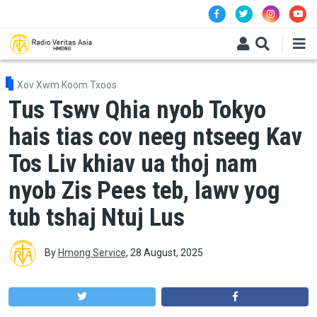
Skip to main content
Xov Xwm Koom Txoos
Tus Tswv Qhia nyob Tokyo
hais tias cov neeg ntseeg Kav
Tos Liv khiav ua thoj nam
nyob Zis Pees teb, lawv yog
tub tshaj Ntuj Lus
By
Hmong Service
,
28 August, 2025