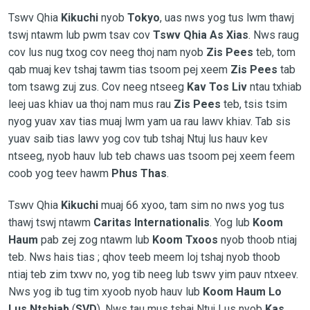
Tswv Qhia
Kikuchi
nyob
Tokyo
, uas nws yog tus lwm thawj
tswj ntawm lub pwm tsav cov
Tswv Qhia As Xias
. Nws raug
cov lus nug txog cov neeg thoj nam nyob
Zis Pees
teb, tom
qab muaj kev tshaj tawm tias tsoom pej xeem
Zis Pees
tab
tom tsawg zuj zus. Cov neeg ntseeg
Kav Tos Liv
ntau txhiab
leej uas khiav ua thoj nam mus rau
Zis Pees
teb, tsis tsim
nyog yuav xav tias muaj lwm yam ua rau lawv khiav. Tab sis
yuav saib tias lawv yog cov tub tshaj Ntuj lus hauv kev
ntseeg, nyob hauv lub teb chaws uas tsoom pej xeem feem
coob yog teev hawm
Phus Thas
.
Tswv Qhia
Kikuchi
muaj 66 xyoo, tam sim no nws yog tus
thawj tswj ntawm
Caritas Internationalis
. Yog lub
Koom
Haum
pab zej zog ntawm lub
Koom Txoos
nyob thoob ntiaj
teb. Nws hais tias ; qhov teeb meem loj tshaj nyob thoob
ntiaj teb zim txwv no, yog tib neeg lub tswv yim pauv ntxeev.
Nws yog ib tug tim xyoob nyob hauv lub
Koom Haum Lo
Lus Ntshiab
(
SVD
). Nws tau mus tshaj Ntuj Lus nyob
Kas