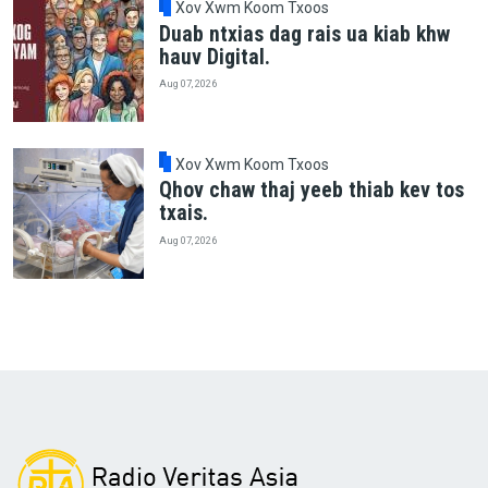
Xov Xwm Koom Txoos
Duab ntxias dag rais ua kiab khw
hauv Digital.
Aug 07, 2026
Xov Xwm Koom Txoos
Qhov chaw thaj yeeb thiab kev tos
txais.
Aug 07, 2026