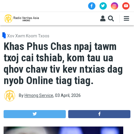
Skip to main content
Xov Xwm Koom Txoos
Khas Phus Chas npaj tawm
txoj cai tshiab, kom tau ua
qhov chaw tiv kev ntxias dag
nyob Online tiag tiag.
By
Hmong Service
,
03 April, 2026