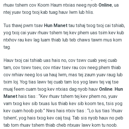
rhuav tshem cov Koom Haum ntxias neeg nyob
Online
, ua
ntej yuav txog txoj kab tuag hauv lwm lub hlis.
Tus thawj pwm tsav
Hun Manet
tau tshaj txog txoj cai tshiab,
yog txoj cai yuav rhuav tshem tej kev phem uas tsim kev kub
ntxhov rau kev lag luam thiab lub teb chaws tawm mus kom
tag.
Hauv txoj cai tshiab uas hais no, cov tswv cuab yeej cuab
tam, cov tswv tsev, cov ntiav tsev rau cov neeg phem thiab
cov nrhiav neeg los ua hauj lwm, mas tej zaum yuav raug lub
txim loj. Yog tias lawv tej cuab tam los yog lawv tej vaj tse
muaj feem cuam txog kev ntxias dag nyob hauv
Online
.
Hun
Manet
hais tias : “Kev rhuav tshem tej kev phem no, yuav
vam txog kev sib txuas lus thiab kev sib koom tes, tsis yog
kev cuam hoob pob.” Nws hais ntxiv tias : “Lo lus tias ‘rhuav
tshem’, yog hais txog kev caij tsuj. Tab sis nyob hauv no peb
tab tom rhuav tshem thiab cheb ntxuav lawv kom tu noob.