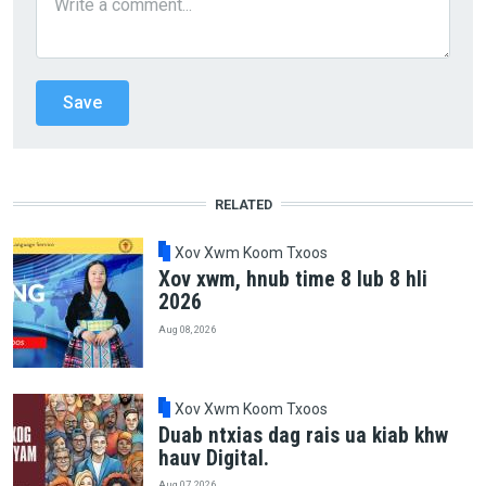
RELATED
Xov Xwm Koom Txoos
Xov xwm, hnub time 8 lub 8 hli
2026
Aug 08, 2026
Xov Xwm Koom Txoos
Duab ntxias dag rais ua kiab khw
hauv Digital.
Aug 07, 2026