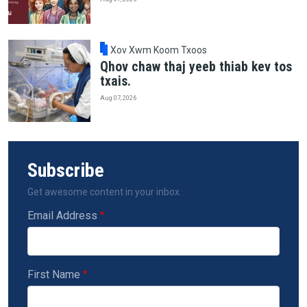
Xov Xwm Koom Txoos
Qhov chaw thaj yeeb thiab kev tos
txais.
Aug 07, 2026
Subscribe
Get awesome content in your inbox.
Email Address
First Name