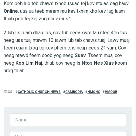
Kom peb lub teb chaws txhob tsuas tej kev ntxias dag hauv
Online
, uas ua teeb meem rau kev txhim kho kev lag luam
thiab peb tej zej zog ntxiv mus.”
2 lub lis piam dhau los, cov tub ceev xwm tau ntes 416 tus
neeg uas tuaj ntawm 10 tawm lub teb chaws tuaj. Lawv muaj
feem cuam txog tej kev phem tsis ncaj ncees 21 yam. Cov
neeg ntawd feem coob yog neeg
Suav
. Tseem muaj cov
neeg
Kos Lim Naj
, thiab cov neeg
Is Ntos Nes Xias
koom
nrog thiab.
TAGS
CATHOLIC CHURCH NEWS
CAMBODIA
HMONG
HMOOB