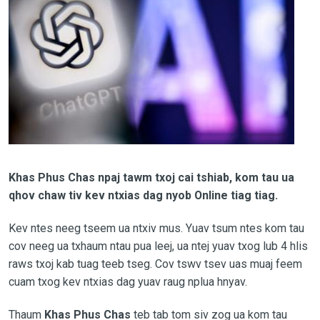
Khas Phus Chas npaj tawm txoj cai tshiab, kom tau ua
qhov chaw tiv kev ntxias dag nyob Online tiag tiag.
Kev ntes neeg tseem ua ntxiv mus. Yuav tsum ntes kom tau
cov neeg ua txhaum ntau pua leej, ua ntej yuav txog lub 4 hlis
raws txoj kab tuag teeb tseg. Cov tswv tsev uas muaj feem
cuam txog kev ntxias dag yuav raug nplua hnyav.
Thaum
Khas Phus Chas
teb tab tom siv zog ua kom tau