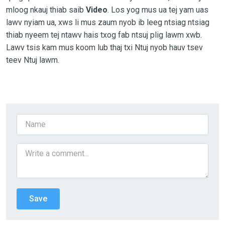
mloog nkauj thiab saib
Video
. Los yog mus ua tej yam uas
lawv nyiam ua, xws li mus zaum nyob ib leeg ntsiag ntsiag
thiab nyeem tej ntawv hais txog fab ntsuj plig lawm xwb.
Lawv tsis kam mus koom lub thaj txi Ntuj nyob hauv tsev
teev Ntuj lawm.