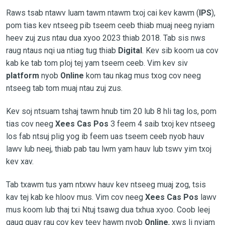
Raws tsab ntawv luam tawm ntawm txoj cai kev kawm (
IPS
),
pom tias kev ntseeg pib tseem ceeb thiab muaj neeg nyiam
heev zuj zus ntau dua xyoo 2023 thiab 2018. Tab sis nws
raug ntaus nqi ua ntiag tug thiab
Digital
. Kev sib koom ua cov
kab ke tab tom ploj tej yam tseem ceeb. Vim kev siv
platform
nyob
Online
kom tau nkag mus txog cov neeg
ntseeg tab tom muaj ntau zuj zus.
Kev soj ntsuam tshaj tawm hnub tim 20 lub 8 hli tag los, pom
tias cov neeg
Xees Cas Pos
3 feem 4 saib txoj kev ntseeg
los fab ntsuj plig yog ib feem uas tseem ceeb nyob hauv
lawv lub neej, thiab pab tau lwm yam hauv lub tswv yim txoj
kev xav.
Tab txawm tus yam ntxwv hauv kev ntseeg muaj zog, tsis
kav tej kab ke hloov mus. Vim cov neeg
Xees Cas Pos
lawv
mus koom lub thaj txi Ntuj tsawg dua txhua xyoo. Coob leej
qaug quav rau cov kev teev hawm nyob
Online
, xws li nyiam