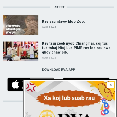
LATEST
Kev sau ntawv Moo Zoo.
Aug 06, 2026
Kev tsuj xeeb nyob Chiangmai, coj tus
tub tshaj Ntuj Lus PIME rov los rau nws
qhov chaw pib.
Aug 06, 2026
DOWNLOAD RVA APP
×
STAY CONNECTED WITH US!