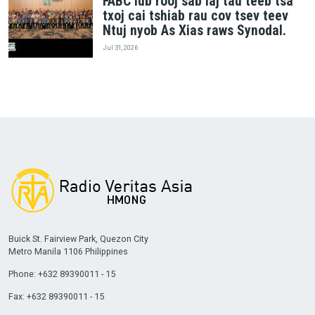
FABC lub rooj sab laj tau teeb tsa
txoj cai tshiab rau cov tsev teev
Ntuj nyob As Xias raws Synodal.
Jul 31, 2026
Buick St. Fairview Park, Quezon City
Metro Manila 1106 Philippines
Phone: +632 89390011 - 15
Fax: +632 89390011 - 15