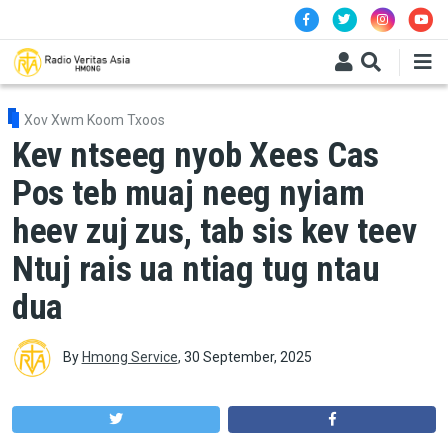
Skip to main content
Xov Xwm Koom Txoos
Kev ntseeg nyob Xees Cas
Pos teb muaj neeg nyiam
heev zuj zus, tab sis kev teev
Ntuj rais ua ntiag tug ntau
dua
By
Hmong Service
,
30 September, 2025