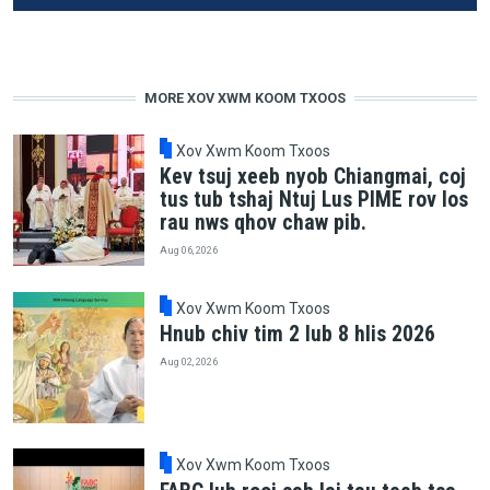
MORE XOV XWM KOOM TXOOS
Xov Xwm Koom Txoos
Kev tsuj xeeb nyob Chiangmai, coj
tus tub tshaj Ntuj Lus PIME rov los
rau nws qhov chaw pib.
Aug 06, 2026
Xov Xwm Koom Txoos
Hnub chiv tim 2 lub 8 hlis 2026
Aug 02, 2026
Xov Xwm Koom Txoos