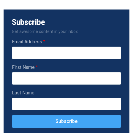
Subscribe
Get awesome content in your inbox.
Email Address
First Name
Last Name