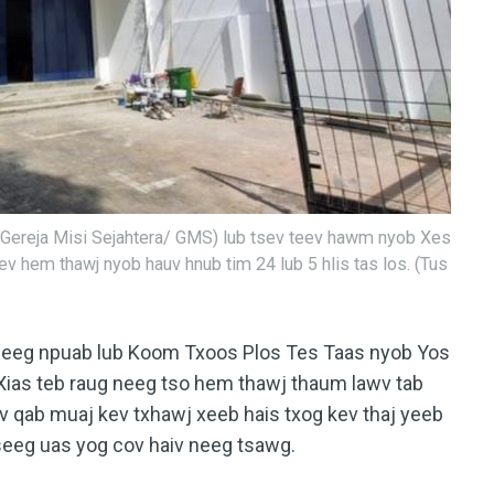
Gereja Misi Sejahtera/ GMS) lub tsev teev hawm nyob Xes
 hem thawj nyob hauv hnub tim 24 lub 5 hlis tas los. (Tus
ntseeg npuab lub Koom Txoos Plos Tes Taas nyob
Yos
Xias teb raug neeg tso hem thawj thaum lawv tab
 qab muaj kev txhawj xeeb hais txog kev thaj yeeb
seeg uas yog cov haiv neeg tsawg.