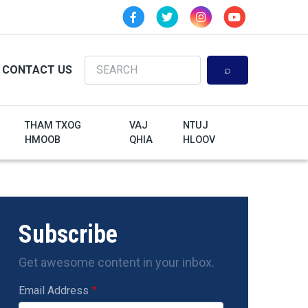
Search
CONTACT US
THAM TXOG
VAJ
NTUJ
HMOOB
QHIA
HLOOV
Subscribe
Get awesome content in your inbox.
Email Address