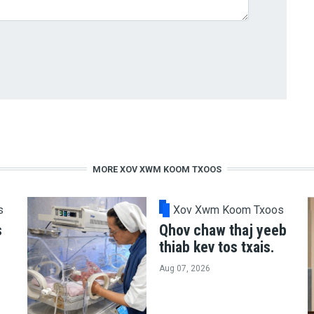
MORE XOV XWM KOOM TXOOS
s
Xov Xwm Koom Txoos
s
Qhov chaw thaj yeeb
thiab kev tos txais.
Aug 07, 2026