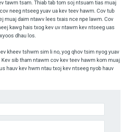
kev tawm tsam. Thiab tab tom soj ntsuam tias muaj
m cov neeg ntseeg yuav ua kev teev hawm. Cov tub
ej muaj daim ntawv lees txais nce npe lawm. Cov
eej kawg hais txog kev uv ntawm kev ntseeg uas
xyoos dhau los.
eev kheev tshwm sim li no, yog qhov tsim nyog yuav
qub. Kev sib tham ntawm cov kev teev hawm kom muaj
 zus hauv kev hwm ntau txoj kev ntseeg nyob hauv