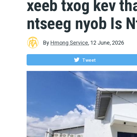
xeeb txog kev th
ntseeg nyob Is N
By
Hmong Service
,
12 June, 2026
Tweet