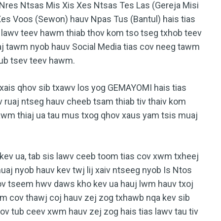
res Ntsas Mis Xis Xes Ntsas Tes Las (Gereja Misi
Xes Voos (Sewon) hauv Npas Tus (Bantul) hais tias
lawv teev hawm thiab thov kom tso tseg txhob teev
aj tawm nyob hauv Social Media tias cov neeg tawm
lub tsev teev hawm.
 txais qhov sib txawv los yog GEMAYOMI hais tias
ruaj ntseg hauv cheeb tsam thiab tiv thaiv kom
wm thiaj ua tau mus txog qhov xaus yam tsis muaj
ev ua, tab sis lawv ceeb toom tias cov xwm txheej
j nyob hauv kev twj lij xaiv ntseeg nyob Is Ntos
v tseem hwv daws kho kev ua hauj lwm hauv txoj
kom cov thawj coj hauv zej zog txhawb nqa kev sib
ov tub ceev xwm hauv zej zog hais tias lawv tau tiv