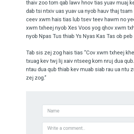
thaiv zoo tom qab lawv hnov tias yuav muaj 
dab tsi ntxiv uas yuav ua nyob hauv thaj tsa
ceev xwm hais tias lub tsev teev hawm no ye
xwm txheej nyob Xes Voos yog qhov xwm txh
nyob Npas Tus thiab Ys Nyas Kas Tas
ob peb 
Tab sis zej zog hais tias “Cov xwm txheej kh
txuag kev twj lij xaiv ntseeg kom nruj dua 
ntau dua qub thiab kev muab siab rau ua ntu
zej zog.”