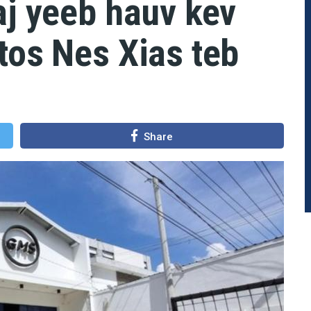
aj yeeb hauv kev
tos Nes Xias teb
Share