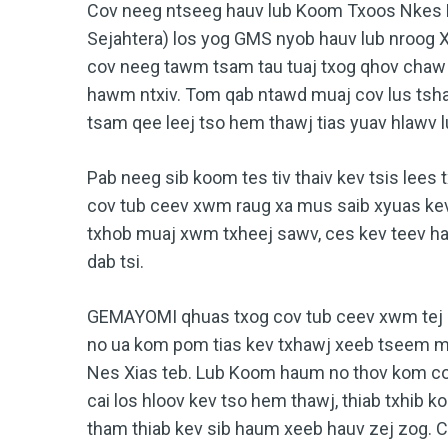
Cov neeg ntseeg hauv lub Koom Txoos Nkes N
Sejahtera) los yog GMS nyob hauv lub nroog 
cov neeg tawm tsam tau tuaj txog qhov chaw 
hawm ntxiv. Tom qab ntawd muaj cov lus tsh
tsam qee leej tso hem thawj tias yuav hlawv 
Pab neeg sib koom tes tiv thaiv kev tsis lees
cov tub ceev xwm raug xa mus saib xyuas kev 
txhob muaj xwm txheej sawv, ces kev teev ha
dab tsi.
GEMAYOMI qhuas txog cov tub ceev xwm tej k
no ua kom pom tias kev txhawj xeeb tseem mua
Nes Xias
teb. Lub Koom haum no thov kom co
cai los hloov kev tso hem thawj, thiab txhib 
tham thiab kev sib haum xeeb hauv zej zog. C