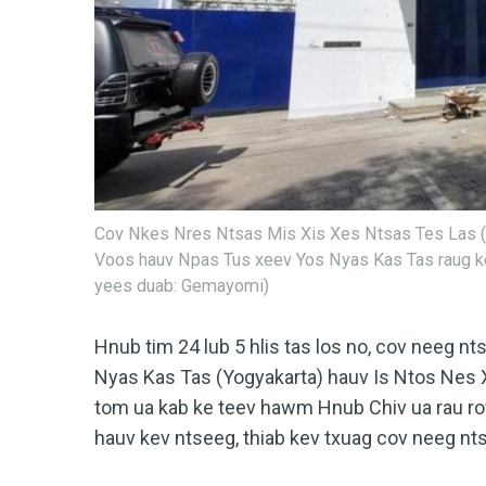
Cov Nkes Nres Ntsas Mis Xis Xes Ntsas Tes Las (
Voos hauv Npas Tus xeev Yos Nyas Kas Tas raug kev
yees duab: Gemayomi)
Hnub tim 24 lub 5 hlis tas los no, cov neeg 
Nyas Kas Tas (Yogyakarta) hauv Is Ntos Nes 
tom ua kab ke teev hawm Hnub Chiv ua rau rov
hauv kev ntseeg, thiab kev txuag cov neeg nt