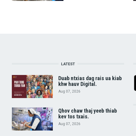
LATEST
Duab ntxias dag rais ua kiab
khw hauv Digital.
Aug 07, 2026
Qhov chaw thaj yeeb thiab
kev tos txais.
Aug 07, 2026