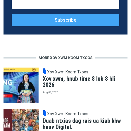
MORE XOV XWM KOOM TXOOS
Xov Xwm Koom Txoos
Xov xwm, hnub time 8 lub 8 hli
2026
Aug 08, 2026
Xov Xwm Koom Txoos
Duab ntxias dag rais ua kiab khw
hauv Digital.