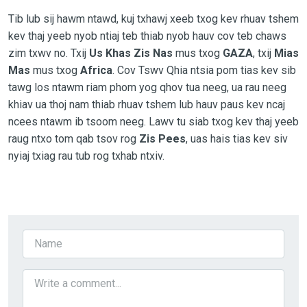
Tib lub sij hawm ntawd, kuj txhawj xeeb txog kev rhuav tshem
kev thaj yeeb nyob ntiaj teb thiab nyob hauv cov teb chaws
zim txwv no. Txij
Us Khas Zis Nas
mus txog
GAZA
, txij
Mias
Mas
mus txog
Africa
. Cov Tswv Qhia ntsia pom tias kev sib
tawg los ntawm riam phom yog qhov tua neeg, ua rau neeg
khiav ua thoj nam thiab rhuav tshem lub hauv paus kev ncaj
ncees ntawm ib tsoom neeg. Lawv tu siab txog kev thaj yeeb
raug ntxo tom qab tsov rog
Zis Pees
, uas hais tias kev siv
nyiaj txiag rau tub rog txhab ntxiv.