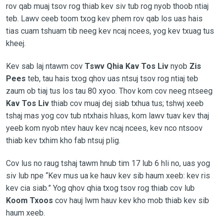
rov qab muaj tsov rog thiab kev siv tub rog nyob thoob ntiaj
teb. Lawv ceeb toom txog kev phem rov qab los uas hais
tias cuam tshuam tib neeg kev ncaj ncees, yog kev txuag tus
kheej.
Kev sab laj ntawm cov
Tswv Qhia
Kav Tos Liv
nyob
Zis
Pees
teb, tau hais txog qhov uas ntsuj tsov rog ntiaj teb
zaum ob tiaj tus los tau 80 xyoo. Thov kom cov neeg ntseeg
Kav Tos Liv
thiab cov muaj dej siab txhua tus; tshwj xeeb
tshaj mas yog cov tub ntxhais hluas, kom lawv tuav kev thaj
yeeb kom nyob ntev hauv kev ncaj ncees, kev nco ntsoov
thiab kev txhim kho fab ntsuj plig.
Cov lus no raug tshaj tawm hnub tim 17 lub 6 hli no, uas yog
siv lub npe “Kev mus ua ke hauv kev sib haum xeeb: kev ris
kev cia siab.” Yog qhov qhia txog tsov rog thiab cov lub
Koom Txoos
cov hauj lwm hauv kev kho mob thiab kev sib
haum xeeb.