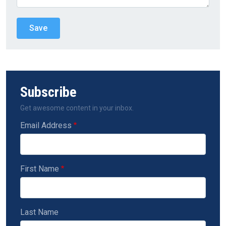
Subscribe
Get awesome content in your inbox.
Email Address
First Name
Last Name