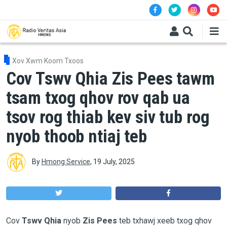
Skip to main content
Xov Xwm Koom Txoos
Cov Tswv Qhia Zis Pees tawm
tsam txog qhov rov qab ua
tsov rog thiab kev siv tub rog
nyob thoob ntiaj teb
By
Hmong Service
,
19 July, 2025
Cov
Tswv Qhia
nyob
Zis Pees
teb txhawj xeeb txog qhov