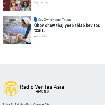
Aug 07, 2026
Xov Xwm Koom Txoos
Qhov chaw thaj yeeb thiab kev tos
txais.
Aug 07, 2026
Buick St. Fairview Park, Quezon City