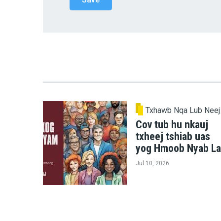
Txhawb Nqa Lub Neej
Cov tub hu nkauj
txheej tshiab uas
yog Hmoob Nyab La
Jul 10, 2026