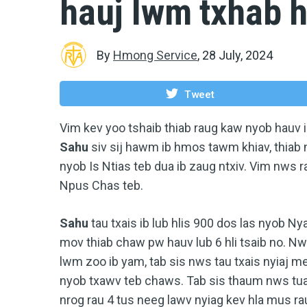
hauj lwm txhab h
By
Hmong Service
,
28 July, 2024
Tweet
Vim kev yoo tshaib thiab raug kaw nyob hauv i
Sahu
siv sij hawm ib hmos tawm khiav, thiab
nyob Is Ntias teb dua ib zaug ntxiv. Vim nws
Npus Chas teb.
Sahu
tau txais ib lub hlis 900 dos las nyob N
mov thiab chaw pw hauv lub 6 hli tsaib no. N
lwm zoo ib yam, tab sis nws tau txais nyiaj 
nyob txawv teb chaws. Tab sis thaum nws tuaj 
nrog rau 4 tus neeg lawv nyiag kev hla mus ra