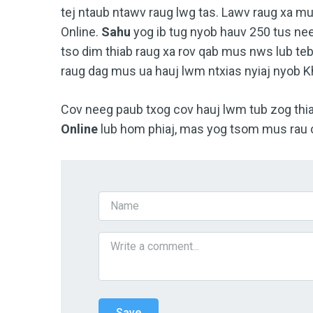
tej ntaub ntawv raug lwg tas. Lawv raug xa mu
Online.
Sahu
yog ib tug nyob hauv 250 tus n
tso dim thiab raug xa rov qab mus nws lub teb
raug dag mus ua hauj lwm ntxias nyiaj nyob 
Cov neeg paub txog cov hauj lwm tub zog thi
Online
lub hom phiaj, mas yog tsom mus rau 