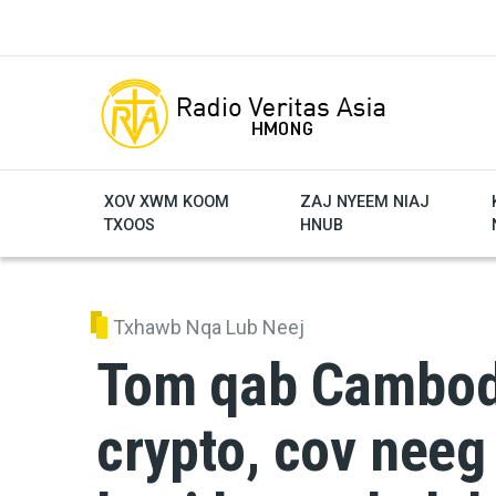
Skip to main content
XOV XWM KOOM
ZAJ NYEEM NIAJ
TXOOS
HNUB
Txhawb Nqa Lub Neej
Tom qab Cambodi
crypto, cov neeg 