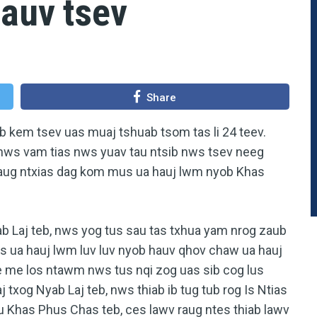
auv tsev
Share
b kem tsev uas muaj tshuab tsom tas li 24 teev.
 nws vam tias nws yuav tau ntsib nws tsev neeg
 raug ntxias dag kom mus ua hauj lwm nyob Khas
yab Laj teb, nws yog tus sau tas txhua yam nrog zaub
ws ua hauj lwm luv luv nyob hauv qhov chaw ua hauj
me me los ntawm nws tus nqi zog uas sib cog lus
txog Nyab Laj teb, nws thiab ib tug tub rog Is Ntias
u Khas Phus Chas teb, ces lawv raug ntes thiab lawv