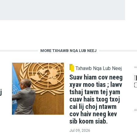
MORE TXHAWB NQA LUB NEEJ
Txhawb Nqa Lub Neej
Suav hiam cov neeg
xyav moo tias ; lawv
j
tshaj tawm tej yam
cuav hais txog txoj
cai lij choj ntawm
cov haiv neeg kev
sib koom siab.
Jul 09, 2026