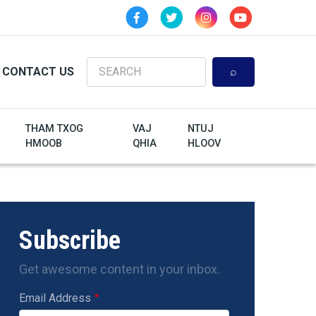
Search
CONTACT US
THAM TXOG
VAJ
NTUJ
HMOOB
QHIA
HLOOV
Subscribe
Get awesome content in your inbox.
Email Address