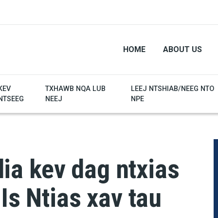
HOME
ABOUT US
KEV
TXHAWB NQA LUB
LEEJ NTSHIAB/NEEG NTO
NTSEEG
NEEJ
NPE
a kev dag ntxias
Is Ntias xav tau