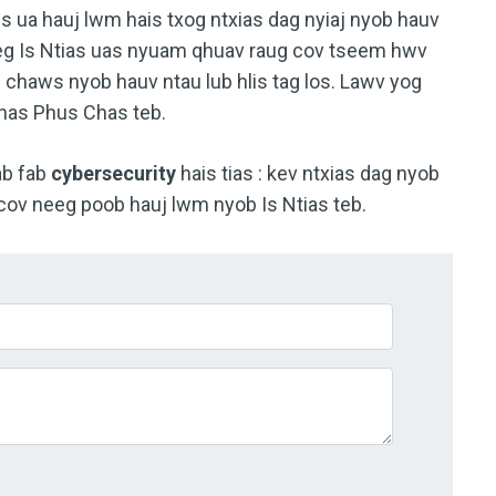
s ua hauj lwm hais txog ntxias dag nyiaj nyob hauv
eeg Is Ntias uas nyuam qhuav raug cov tseem hwv
 chaws nyob hauv ntau lub hlis tag los. Lawv yog
Khas Phus Chas teb.
ab fab
cybersecurity
hais tias : kev ntxias dag nyob
cov neeg poob hauj lwm nyob Is Ntias teb.