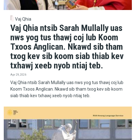
Vaj Qhia
Vaj Qhia ntsib Sarah Mullally uas
nws yog tus thawj coj lub Koom
Txoos Anglican. Nkawd sib tham
txog kev sib koom siab thiab kev
txhawj xeeb nyob ntiaj teb.
Apr 29, 2026
Vaj Qhia ntsib Sarah Mullally uas nws yog tus thawj coj lub
Koom Txoos Anglican. Nkawd sib tham txog kev sib koom
siab thiab kev txhawj xeeb nyob ntiaj teb.