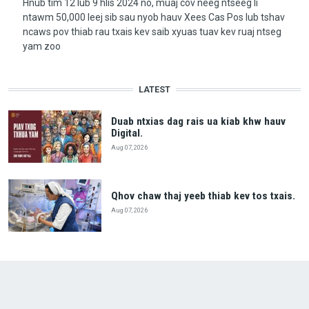
Hnub tim 12 lub 9 hlis 2024 no, muaj cov neeg ntseeg li
ntawm 50,000 leej sib sau nyob hauv Xees Cas Pos lub tshav
ncaws pov thiab rau txais kev saib xyuas tuav kev ruaj ntseg
yam zoo
LATEST
Duab ntxias dag rais ua kiab khw hauv
Digital.
Aug 07, 2026
Qhov chaw thaj yeeb thiab kev tos txais.
Aug 07, 2026