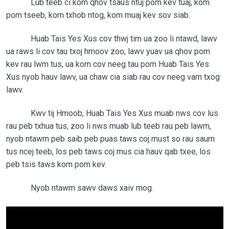
Lub teeb ci kom qhov tsaus ntuj pom kev tuaj, kom
pom tseeb, kom txhob ntog, kom muaj kev sov siab.
Huab Tais Yes Xus cov thwj tim ua zoo li ntawd, lawv
ua raws li cov tau txoj hmoov zoo, lawv yuav ua qhov pom
kev rau lwm tus, ua kom cov neeg tau pom Huab Tais Yes
Xus nyob hauv lawv, ua chaw cia siab rau cov neeg vam txog
lawv.
Kwv tij Hmoob, Huab Tais Yes Xus muab nws cov lus
rau peb txhua tus, zoo li nws muab lub teeb rau peb lawm,
nyob ntawm peb saib peb puas taws coj must so rau saum
tus ncej teeb, los peb taws coj mus cia hauv qab txee, los
peb tsis taws kom pom kev.
Nyob ntawm sawv daws xaiv mog.