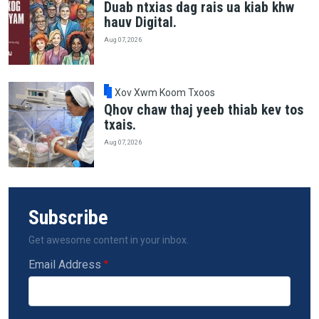
Duab ntxias dag rais ua kiab khw
hauv Digital.
Aug 07, 2026
Xov Xwm Koom Txoos
Qhov chaw thaj yeeb thiab kev tos
txais.
Aug 07, 2026
Subscribe
Get awesome content in your inbox.
Email Address