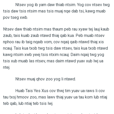
Ntsev yog ib yam daw thiab ntsim. Yog cov ntsev twg
tsis daw tsis ntsim mas tsis muaj nqe dab tsi, kawg muab
pov tseg xwb.
Ntsev daw thiab ntsim mas thaum peb rau xyaw tej lauj kaub
zaub, tais kuab zaub ntawd thiaj qab kua. Peb muab ntsev
nphoo rau ib taig nqaib vom, cov nqaij qaib ntawd thiaj xis
ncauj. Tais kua txob twg tsis daw ntsev, tais kua txob ntawd
kawg ntsim xwb yeej tsis ntxim ncauj. Daim nqaij twg yog
tsis xub muab las ntsev, mas daim ntawd yuav xub lwj ua
ntej.
Ntsev muaj qhov zoo yog li ntawd.
Huab Tais Yes Xus cov thwj tim yuav ua raws li cov
tau txoj hmoov zoo, mas lawv thiaj yuav ua tau kom lub ntiaj
teb qab, lub ntiaj teb tsis lwj.