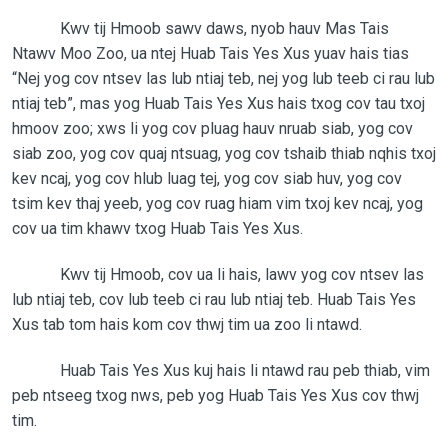
Kwv tij Hmoob sawv daws, nyob hauv Mas Tais
Ntawv Moo Zoo, ua ntej Huab Tais Yes Xus yuav hais tias
“Nej yog cov ntsev las lub ntiaj teb, nej yog lub teeb ci rau lub
ntiaj teb”, mas yog Huab Tais Yes Xus hais txog cov tau txoj
hmoov zoo; xws li yog cov pluag hauv nruab siab, yog cov
siab zoo, yog cov quaj ntsuag, yog cov tshaib thiab nqhis txoj
kev ncaj, yog cov hlub luag tej, yog cov siab huv, yog cov
tsim kev thaj yeeb, yog cov ruag hiam vim txoj kev ncaj, yog
cov ua tim khawv txog Huab Tais Yes Xus.
Kwv tij Hmoob, cov ua li hais, lawv yog cov ntsev las
lub ntiaj teb, cov lub teeb ci rau lub ntiaj teb. Huab Tais Yes
Xus tab tom hais kom cov thwj tim ua zoo li ntawd.
Huab Tais Yes Xus kuj hais li ntawd rau peb thiab, vim
peb ntseeg txog nws, peb yog Huab Tais Yes Xus cov thwj
tim.