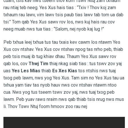
cuam, tsis kav nws tseem thov kom Tswv Ntuj zam txhaum
rau ntiaj teb neeg. Yes Xus hais tias : “Txiv ! Thov koj zam
txhaum rau lawv, vim lawv tsis paub tias lawv tab tom ua dab
tsi.” Tom qab Yes Xus sawv rov los, nws kuj hais rau cov
neeg muab nws tua tias : “Salom, nej nyob kaj lug !”
Peb txhua leej txhua tus tau txais kev cawm los ntawm Yes
Xus cov ntshav. Yes Xus cov ntshav npog tas nrho peb, thiab
peb tsis muaj ib tug khiav dhau. Thaum Yes Xus sawv rov
qab los, cov
Thwj Tim
thiaj nkag siab tias : tus tswv zov yaj
uas
Yes Les Mias
thiab
Es Xes Kias
tos ntshis nws tuaj
txog peb lawm, nws yog Yes Xus. Tam sim no Yes Xus tau ua
txhua yam tiav tas nyob hauv nws cov ntshav ntawm ntoo
cua. Nws yog tus tseem tswv zov yaj, nws tuaj txog peb
lawm. Peb yuav raws nraim nws qab thiab tsis nrug nws mus
li. Thov Tswv Ntuj foom hmoov zoo rau nej