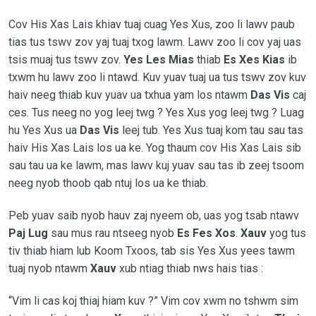
Cov His Xas Lais khiav tuaj cuag Yes Xus, zoo li lawv paub
tias tus tswv zov yaj tuaj txog lawm. Lawv zoo li cov yaj uas
tsis muaj tus tswv zov.
Yes Les Mias
thiab
Es Xes Kias
ib
txwm hu lawv zoo li ntawd. Kuv yuav tuaj ua tus tswv zov kuv
haiv neeg thiab kuv yuav ua txhua yam los ntawm
Das Vis
caj
ces. Tus neeg no yog leej twg ? Yes Xus yog leej twg ? Luag
hu Yes Xus ua
Das Vis
leej tub. Yes Xus tuaj kom tau sau tas
haiv His Xas Lais los ua ke. Yog thaum cov His Xas Lais sib
sau tau ua ke lawm, mas lawv kuj yuav sau tas ib zeej tsoom
neeg nyob thoob qab ntuj los ua ke thiab.
Peb yuav saib nyob hauv zaj nyeem ob, uas yog tsab ntawv
Paj Lug
sau mus rau ntseeg nyob
Es Fes Xos
.
Xauv
yog tus
tiv thiab hiam lub Koom Txoos, tab sis Yes Xus yees tawm
tuaj nyob ntawm
Xauv
xub ntiag thiab nws hais tias :
“Vim li cas koj thiaj hiam kuv ?” Vim cov xwm no tshwm sim