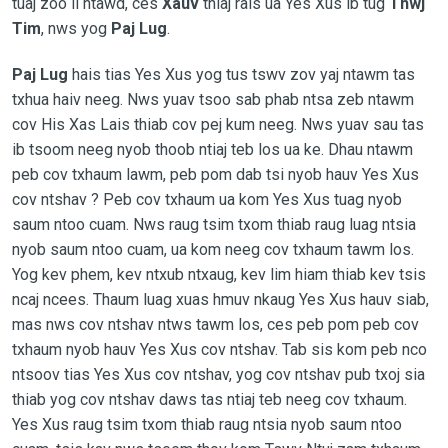
tuaj zoo li ntawd, ces
Xauv
thiaj rais ua Yes Xus ib tug
Thwj
Tim
, nws yog
Paj Lug
.
Paj Lug
hais tias Yes Xus yog tus tswv zov yaj ntawm tas
txhua haiv neeg. Nws yuav tsoo sab phab ntsa zeb ntawm
cov His Xas Lais thiab cov pej kum neeg. Nws yuav sau tas
ib tsoom neeg nyob thoob ntiaj teb los ua ke. Dhau ntawm
peb cov txhaum lawm, peb pom dab tsi nyob hauv Yes Xus
cov ntshav ? Peb cov txhaum ua kom Yes Xus tuag nyob
saum ntoo cuam. Nws raug tsim txom thiab raug luag ntsia
nyob saum ntoo cuam, ua kom neeg cov txhaum tawm los.
Yog kev phem, kev ntxub ntxaug, kev lim hiam thiab kev tsis
ncaj ncees. Thaum luag xuas hmuv nkaug Yes Xus hauv siab,
mas nws cov ntshav ntws tawm los, ces peb pom peb cov
txhaum nyob hauv Yes Xus cov ntshav. Tab sis kom peb nco
ntsoov tias Yes Xus cov ntshav, yog cov ntshav pub txoj sia
thiab yog cov ntshav daws tas ntiaj teb neeg cov txhaum.
Yes Xus raug tsim txom thiab raug ntsia nyob saum ntoo