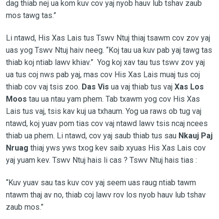
dag thiab nej ua kom kuv cov yaj nyob hauv lub tshav zaub
mos tawg tas.”
Li ntawd, His Xas Lais tus Tswv Ntuj thiaj tsawm cov zov yaj
uas yog Tswv Ntuj haiv neeg. “Koj tau ua kuv pab yaj tawg tas
thiab koj ntiab lawv khiav.” Yog koj xav tau tus tswv zov yaj
ua tus coj nws pab yaj, mas cov His Xas Lais muaj tus coj
thiab cov vaj tsis zoo.
Das Vis
ua vaj thiab tus vaj
Xas Los
Moos
tau ua ntau yam phem. Tab txawm yog cov His Xas
Lais tus vaj, tsis kav kuj ua txhaum. Yog ua raws ob tug vaj
ntawd, koj yuav pom tias cov vaj ntawd lawv tsis ncaj ncees
thiab ua phem. Li ntawd, cov yaj saub thiab tus sau
Nkauj Paj
Nruag
thiaj yws yws txog kev saib xyuas His Xas Lais cov
yaj yuam kev. Tswv Ntuj hais li cas ? Tswv Ntuj hais tias :
“Kuv yuav sau tas kuv cov yaj seem uas raug ntiab tawm
ntawm thaj av no, thiab coj lawv rov los nyob hauv lub tshav
zaub mos.”