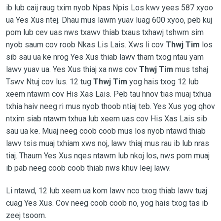
ib lub caij raug txim nyob Npas Npis Los kwv yees 587 xyoo
ua Yes Xus ntej. Dhau mus lawm yuav luag 600 xyoo, peb kuj
pom lub cev uas nws txawv thiab txaus txhawj tshwm sim
nyob saum cov roob Nkas Lis Lais. Xws li cov
Thwj Tim
los
sib sau ua ke nrog Yes Xus thiab lawv tham txog ntau yam
lawv yuav ua. Yes Xus thiaj xa nws cov
Thwj Tim
mus tshaj
Tswv Ntuj cov lus. 12 tug
Thwj Tim
yog hais txog 12 lub
xeem ntawm cov His Xas Lais. Peb tau hnov tias muaj txhua
txhia haiv neeg ri mus nyob thoob ntiaj teb. Yes Xus yog qhov
ntxim siab ntawm txhua lub xeem uas cov His Xas Lais sib
sau ua ke. Muaj neeg coob coob mus los nyob ntawd thiab
lawv tsis muaj txhiam xws noj, lawv thiaj mus rau ib lub nras
tiaj. Thaum Yes Xus nqes ntawm lub nkoj los, nws pom muaj
ib pab neeg coob coob thiab nws khuv leej lawv.
Li ntawd, 12 lub xeem ua kom lawv nco txog thiab lawv tuaj
cuag Yes Xus. Cov neeg coob coob no, yog hais txog tas ib
zeej tsoom.