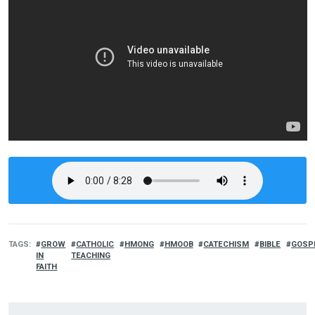
TAGS
GROW
CATHOLIC
HMONG
HMOOB
CATECHISM
BIBLE
GOSP
IN
TEACHING
FAITH