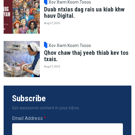
Xov Xwm Koom Txoos
Duab ntxias dag rais ua kiab khw
hauv Digital.
Aug 07, 2026
Xov Xwm Koom Txoos
Qhov chaw thaj yeeb thiab kev tos
txais.
Aug 07, 2026
Subscribe
Get awesome content in your inbox.
Email Address