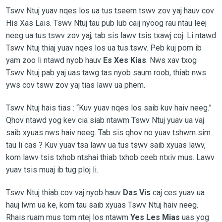
Tswv Ntuj yuav nqes los ua tus tseem tswv zov yaj hauv cov
His Xas Lais. Tswv Ntuj tau pub lub caij nyoog rau ntau leej
neeg ua tus tswv zov yaj, tab sis lawv tsis txawj coj. Li ntawd
Tswv Ntuj thiaj yuav nqes los ua tus tswv. Peb kuj pom ib
yam zoo li ntawd nyob hauv
Es Xes Kias
. Nws xav txog
Tswv Ntuj pab yaj uas tawg tas nyob saum roob, thiab nws
yws cov tswv zov yaj tias lawv ua phem.
Tswv Ntuj hais tias : “Kuv yuav nqes los saib kuv haiv neeg.”
Qhov ntawd yog kev cia siab ntawm Tswv Ntuj yuav ua vaj
saib xyuas nws haiv neeg. Tab sis qhov no yuav tshwm sim
tau li cas ? Kuv yuav tsa lawv ua tus tswv saib xyuas lawv,
kom lawv tsis txhob ntshai thiab txhob ceeb ntxiv mus. Lawv
yuav tsis muaj ib tug ploj li.
Tswv Ntuj thiab cov vaj nyob hauv
Das Vis
caj ces yuav ua
hauj lwm ua ke, kom tau saib xyuas Tswv Ntuj haiv neeg.
Rhais ruam mus tom ntej los ntawm
Yes Les Mias
uas yog