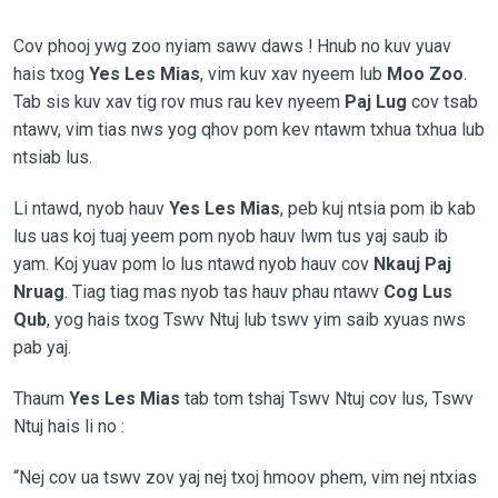
Cov phooj ywg zoo nyiam sawv daws ! Hnub no kuv yuav
hais txog
Yes Les Mias
, vim kuv xav nyeem lub
Moo Zoo
.
Tab sis kuv xav tig rov mus rau kev nyeem
Paj Lug
cov tsab
ntawv, vim tias nws yog qhov pom kev ntawm txhua txhua lub
ntsiab lus.
Li ntawd, nyob hauv
Yes Les Mias
, peb kuj ntsia pom ib kab
lus uas koj tuaj yeem pom nyob hauv lwm tus yaj saub ib
yam. Koj yuav pom lo lus ntawd nyob hauv cov
Nkauj Paj
Nruag
. Tiag tiag mas nyob tas hauv phau ntawv
Cog Lus
Qub
, yog hais txog Tswv Ntuj lub tswv yim saib xyuas nws
pab yaj.
Thaum
Yes Les Mias
tab tom tshaj Tswv Ntuj cov lus, Tswv
Ntuj hais li no :
“Nej cov ua tswv zov yaj nej txoj hmoov phem, vim nej ntxias