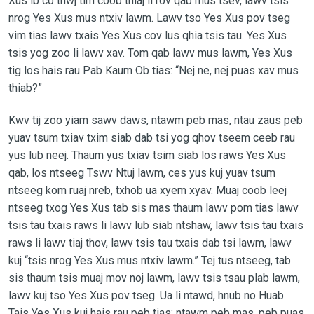
Xus ib co thwj tim coob thiaj li rov qab mus tsev, lawv tsis
nrog Yes Xus mus ntxiv lawm. Lawv tso Yes Xus pov tseg
vim tias lawv txais Yes Xus cov lus qhia tsis tau. Yes Xus
tsis yog zoo li lawv xav. Tom qab lawv mus lawm, Yes Xus
tig los hais rau Pab Kaum Ob tias: “Nej ne, nej puas xav mus
thiab?”
Kwv tij zoo yiam sawv daws, ntawm peb mas, ntau zaus peb
yuav tsum txiav txim siab dab tsi yog qhov tseem ceeb rau
yus lub neej. Thaum yus txiav tsim siab los raws Yes Xus
qab, los ntseeg Tswv Ntuj lawm, ces yus kuj yuav tsum
ntseeg kom ruaj nreb, txhob ua xyem xyav. Muaj coob leej
ntseeg txog Yes Xus tab sis mas thaum lawv pom tias lawv
tsis tau txais raws li lawv lub siab ntshaw, lawv tsis tau txais
raws li lawv tiaj thov, lawv tsis tau txais dab tsi lawm, lawv
kuj “tsis nrog Yes Xus mus ntxiv lawm.” Tej tus ntseeg, tab
sis thaum tsis muaj mov noj lawm, lawv tsis tsau plab lawm,
lawv kuj tso Yes Xus pov tseg. Ua li ntawd, hnub no Huab
Tais Yes Xus kuj hais rau peb tias: ntawm peb mas, peb puas