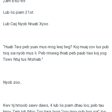
Zam 6:60-69
Lub lis piam 21st
Lub Caij Nyob Nruab Xyoo
“Huab Tais peb yuav mus nrog leej twg? Koj muaj cov lus pub
txoj sia nyob mus li. Peb ntseeg thiab peb paub tias koj yog
Tswv Ntuj tus Ntshiab.”
Nyob zoo…
Kwv tij hmoob sawv daws, 4 lub lis piam dhau los, peb tau
hnov Zam lub Moo Zoo hais txog “cov mov pub txoj sia” los