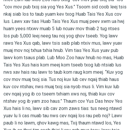
“cov mov pub txoj sia yog Yes Xus.” Tsoom sid coob leej tsis
nkaj siab los to taub yuam kev txog Huab Tais Yes Xus cov
lus. Lawv xav tias Huab Tais Yes Xus muaj peev xwm ua hwj
huam yees ntxwv muab 5 lub ncuav mov thiab 2 tug ntses
los pub 5,000 leej neeg tau noj yog qhov tseeb. Yog lawv
raws Yes Xus qab, lawv tsis saib plab ntxiv mus, lawv yuav
muaj mov noj txhua txhia hnub. Vim tias Yes Xus yuav pub
lawv kom tsaus plab. Lub Moo Zoo hauv hnub no mas, Huab
Tais Yes Xus hais kom meej kom tseeb txog lub ntsiab lus
nws xav hais rau lawv to taub kom raug kom meej. “Kuv yog
cov mov muaj txoj sia. Tus noj kuv lub cev nqaij thiab haus
kuv cov ntshav, nws muaj txoj sia nyob mus li. Vim kuv lub
cev nqaij yog ib co tseem txhiam xws noj, thiab kuv cov
ntshav yog ib yam zoo haus.” Thaum cov Yus Das hnov Yes
Xus hais li no, lawv sib cav zom zaws tias: tus neeg ntawd
yuav lu li cas muab tau nws cev nqaij los rau peb noj? Lawv
paub li no lawm, qhov kawg mas, Txij thaum ntawd los, Yes