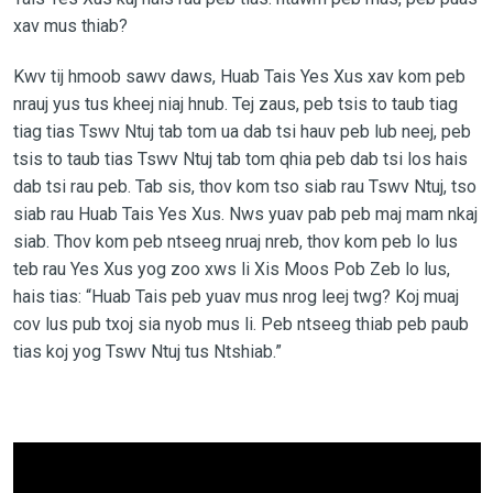
xav mus thiab?
Kwv tij hmoob sawv daws, Huab Tais Yes Xus xav kom peb
nrauj yus tus kheej niaj hnub. Tej zaus, peb tsis to taub tiag
tiag tias Tswv Ntuj tab tom ua dab tsi hauv peb lub neej, peb
tsis to taub tias Tswv Ntuj tab tom qhia peb dab tsi los hais
dab tsi rau peb. Tab sis, thov kom tso siab rau Tswv Ntuj, tso
siab rau Huab Tais Yes Xus. Nws yuav pab peb maj mam nkaj
siab. Thov kom peb ntseeg nruaj nreb, thov kom peb lo lus
teb rau Yes Xus yog zoo xws li Xis Moos Pob Zeb lo lus,
hais tias: “Huab Tais peb yuav mus nrog leej twg? Koj muaj
cov lus pub txoj sia nyob mus li. Peb ntseeg thiab peb paub
tias koj yog Tswv Ntuj tus Ntshiab.”