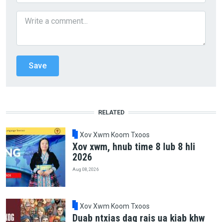
RELATED
Xov Xwm Koom Txoos
Xov xwm, hnub time 8 lub 8 hli
2026
Aug 08, 2026
Xov Xwm Koom Txoos
Duab ntxias dag rais ua kiab khw