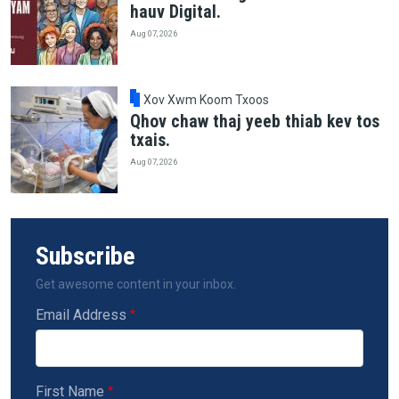
hauv Digital.
Aug 07, 2026
Xov Xwm Koom Txoos
Qhov chaw thaj yeeb thiab kev tos
txais.
Aug 07, 2026
Subscribe
Get awesome content in your inbox.
Email Address
First Name