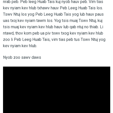
nrab peb. Peb leeg Huab Tais kuj nyob hauv peb. Vim tias
kev nyiam kev hlub txhawv hauv Peb Leeg Huab Tais los.
Tswv Ntuj los yog Peb Leeg Huab Tais yog lub hauv paus
uas txoj kev nyiam tawm los. Yog tsis muaj Tswv Ntuj, kuj
tsis muaj kev nyiam kev hlub hauv lub qab ntuj no thiab. Li
ntawd, thov kom peb ua piv txwv txog kev nyiam kev hlub
zoo li Peb Leeg Huab Tais, vim tias peb tus Tswv Ntuj yog
kev nyiam kev hlub.
Nyob zoo sawv daws