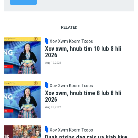
RELATED
Xov Xwm Koom Txoos
Xov xwm, hnub tim 10 lub 8 hli
2026
Aug 10, 2026
Xov Xwm Koom Txoos
Xov xwm, hnub time 8 lub 8 hli
2026
Aug 08, 2026
Xov Xwm Koom Txoos
Duab ntxias dag rais ua kiab khw