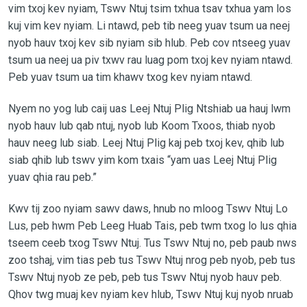
vim txoj kev nyiam, Tswv Ntuj tsim txhua tsav txhua yam los
kuj vim kev nyiam. Li ntawd, peb tib neeg yuav tsum ua neej
nyob hauv txoj kev sib nyiam sib hlub. Peb cov ntseeg yuav
tsum ua neej ua piv txwv rau luag pom txoj kev nyiam ntawd.
Peb yuav tsum ua tim khawv txog kev nyiam ntawd.
Nyem no yog lub caij uas Leej Ntuj Plig Ntshiab ua hauj lwm
nyob hauv lub qab ntuj, nyob lub Koom Txoos, thiab nyob
hauv neeg lub siab. Leej Ntuj Plig kaj peb txoj kev, qhib lub
siab qhib lub tswv yim kom txais “yam uas Leej Ntuj Plig
yuav qhia rau peb.”
Kwv tij zoo nyiam sawv daws, hnub no mloog Tswv Ntuj Lo
Lus, peb hwm Peb Leeg Huab Tais, peb twm txog lo lus qhia
tseem ceeb txog Tswv Ntuj. Tus Tswv Ntuj no, peb paub nws
zoo tshaj, vim tias peb tus Tswv Ntuj nrog peb nyob, peb tus
Tswv Ntuj nyob ze peb, peb tus Tswv Ntuj nyob hauv peb.
Qhov twg muaj kev nyiam kev hlub, Tswv Ntuj kuj nyob nruab