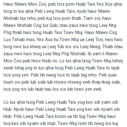
Hauv Ntawv Moo Zoo, peb tsis pom Huab Tais Yes Xus qhia
txog lo lus qhia Peb Leeg Huab Tais, nyob hauv Ntawv
Ntshiab tas nrho, peb kuj tsis pom thiab. Tiam sis, hauv
Ntawv Ntshiab Cog lus Qub, ntau zaus hais txog Leej Ntuj
Plig thiab hais txog Huab Tais Tswv Ntuj. Hauv Ntawv Cog
Lus Tshiab mas, Yes Xus hu Tswv Ntuj ua Leej Txiv, nws hais
txog nws tus kheej ua Leej Tub los sis Leej Neeg. Thiab ntau
zaus nws hais txog Leej Ntuj Plig Ntshiab. Ib yam li Ntawv
Moo Zoo peb hnov hnub no. Lo lus qhia txog Tswv Ntuj tshwj
xeeb tshaj yog lo lus qhia txog Peb Leeg Huab Tais to taub
tsis yooj yim. Peb tib neeg tsis to taub tag nrho. Peb yuav
tsum siv peb lub siab lub ntsws ntseeg xwb thiaj nkag siab,
tsis yog siv lub taub hau los sis lub tswv yim xwb.
Lo lus qhia txog Peb Leeg Huab Tais yog kev sib yiam sib
hlub. Nyob hauv Peb Leeg Huab Tais yog kev sib nyiam sib
hlub. Peb Leeg Huab Tais koom ua tib tug Tswv Ntuj hauv
txoj kev sib nyiam sib hlub. Tswv Ntuj tsim tib neeg los kuj