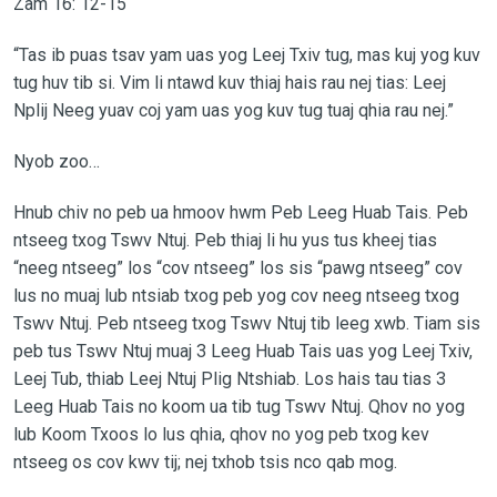
Zam 16: 12-15
“Tas ib puas tsav yam uas yog Leej Txiv tug, mas kuj yog kuv
tug huv tib si. Vim li ntawd kuv thiaj hais rau nej tias: Leej
Nplij Neeg yuav coj yam uas yog kuv tug tuaj qhia rau nej.”
Nyob zoo…
Hnub chiv no peb ua hmoov hwm Peb Leeg Huab Tais. Peb
ntseeg txog Tswv Ntuj. Peb thiaj li hu yus tus kheej tias
“neeg ntseeg” los “cov ntseeg” los sis “pawg ntseeg” cov
lus no muaj lub ntsiab txog peb yog cov neeg ntseeg txog
Tswv Ntuj. Peb ntseeg txog Tswv Ntuj tib leeg xwb. Tiam sis
peb tus Tswv Ntuj muaj 3 Leeg Huab Tais uas yog Leej Txiv,
Leej Tub, thiab Leej Ntuj Plig Ntshiab. Los hais tau tias 3
Leeg Huab Tais no koom ua tib tug Tswv Ntuj. Qhov no yog
lub Koom Txoos lo lus qhia, qhov no yog peb txog kev
ntseeg os cov kwv tij; nej txhob tsis nco qab mog.